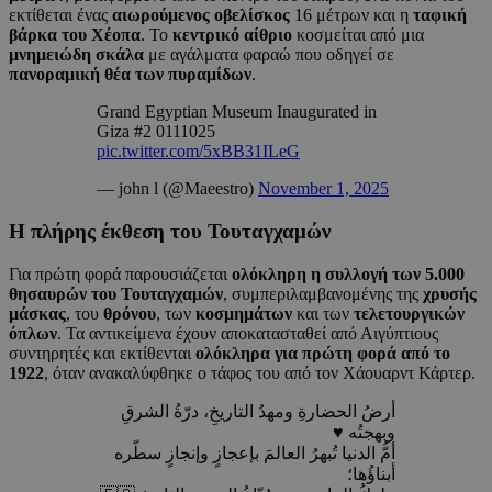
εκτίθεται ένας
αιωρούμενος οβελίσκος
16 μέτρων και η
ταφική
βάρκα του Χέοπα
. Το
κεντρικό αίθριο
κοσμείται από μια
μνημειώδη σκάλα
με αγάλματα φαραώ που οδηγεί σε
πανοραμική θέα των πυραμίδων
.
Grand Egyptian Museum Inaugurated in
Giza #2 0111025
pic.twitter.com/5xBB31ILeG
— john l (@Maeestro)
November 1, 2025
Η πλήρης έκθεση του Τουταγχαμών
Για πρώτη φορά παρουσιάζεται
ολόκληρη η συλλογή των 5.000
θησαυρών του Τουταγχαμών
, συμπεριλαμβανομένης της
χρυσής
μάσκας
, του
θρόνου
, των
κοσμημάτων
και των
τελετουργικών
όπλων
. Τα αντικείμενα έχουν αποκατασταθεί από Αιγύπτιους
συντηρητές και εκτίθενται
ολόκληρα για πρώτη φορά από το
1922
, όταν ανακαλύφθηκε ο τάφος του από τον Χάουαρντ Κάρτερ.
أرضُ الحضارةِ ومهدُ التاريخِ، درّةُ الشرقِ
وبهجتُه ♥️
أمُّ الدنيا تُبهرُ العالمَ بإعجازٍ وإنجازٍ سطّره
أبناؤُها؛