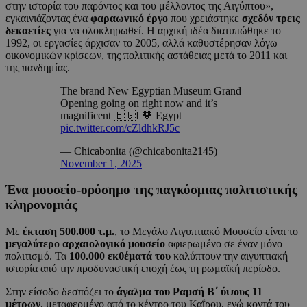
στην ιστορία του παρόντος και του μέλλοντος της Αιγύπτου»,
εγκαινιάζοντας ένα
φαραωνικό έργο
που χρειάστηκε
σχεδόν τρεις
δεκαετίες
για να ολοκληρωθεί. Η αρχική ιδέα διατυπώθηκε το
1992, οι εργασίες άρχισαν το 2005, αλλά καθυστέρησαν λόγω
οικονομικών κρίσεων, της πολιτικής αστάθειας μετά το 2011 και
της πανδημίας.
The brand New Egyptian Museum Grand
Opening going on right now and it’s
magnificent 🇪🇬I 🧡 Egypt
pic.twitter.com/cZldhkRJ5c
— Chicabonita (@chicabonita2145)
November 1, 2025
Ένα μουσείο-ορόσημο της παγκόσμιας πολιτιστικής
κληρονομιάς
Με
έκταση 500.000 τ.μ.
, το Μεγάλο Αιγυπτιακό Μουσείο είναι το
μεγαλύτερο αρχαιολογικό μουσείο
αφιερωμένο σε έναν μόνο
πολιτισμό. Τα
100.000 εκθέματά του
καλύπτουν την αιγυπτιακή
ιστορία από την προδυναστική εποχή έως τη ρωμαϊκή περίοδο.
Στην είσοδο δεσπόζει το
άγαλμα του Ραμσή Β΄ ύψους 11
μέτρων
, μεταφερμένο από το κέντρο του Καΐρου, ενώ κοντά του