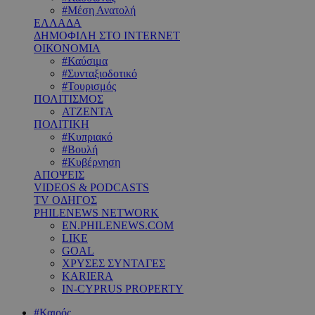
#Μέση Ανατολή
ΕΛΛΑΔΑ
ΔΗΜΟΦΙΛΗ ΣΤΟ INTERNET
ΟΙΚΟΝΟΜΙΑ
#Καύσιμα
#Συνταξιοδοτικό
#Τουρισμός
ΠΟΛΙΤΙΣΜΟΣ
ΑΤΖΕΝΤΑ
ΠΟΛΙΤΙΚΗ
#Κυπριακό
#Βουλή
#Κυβέρνηση
ΑΠΟΨΕΙΣ
VIDEOS & PODCASTS
TV ΟΔΗΓΟΣ
PHILENEWS NETWORK
EN.PHILENEWS.COM
LIKE
GOAL
ΧΡΥΣΕΣ ΣΥΝΤΑΓΕΣ
KARIERA
IN-CYPRUS PROPERTY
#Καιρός