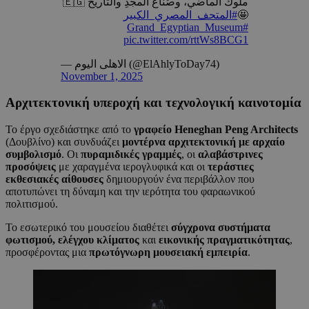
ملوكُ الماضي، وصُنّاعُ المجدِ والتاريخ 🇪🇬
#المتحف_المصري_الكبير
🤩
#Grand_Egyptian_Museum
pic.twitter.com/rttWs8BCG1
— الاهلى اليوم (@ElAhlyToDay74)
November 1, 2025
Αρχιτεκτονική υπεροχή και τεχνολογική καινοτομία
Το έργο σχεδιάστηκε από το
γραφείο Heneghan Peng Architects
(Δουβλίνο) και συνδυάζει
μοντέρνα αρχιτεκτονική με αρχαίο
συμβολισμό
. Οι
πυραμιδικές γραμμές
, οι
αλαβάστρινες
προσόψεις
με χαραγμένα ιερογλυφικά και οι
τεράστιες
εκθεσιακές αίθουσες
δημιουργούν ένα περιβάλλον που
αποτυπώνει τη δύναμη και την ιερότητα του φαραωνικού
πολιτισμού.
Το εσωτερικό του μουσείου διαθέτει
σύγχρονα συστήματα
φωτισμού, ελέγχου κλίματος
και
εικονικής πραγματικότητας
,
προσφέροντας μια
πρωτόγνωρη μουσειακή εμπειρία
.