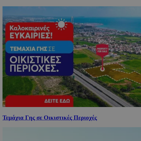
Τεμάχια Γης σε Οικιστικές Περιοχές