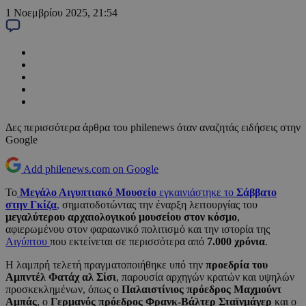
1 Νοεμβρίου 2025, 21:54
Δες περισσότερα άρθρα του philenews όταν αναζητάς ειδήσεις στην
Google
Add philenews.com on Google
Το
Μεγάλο Αιγυπτιακό Μουσείο
εγκαινιάστηκε το
Σάββατο
στην Γκίζα
,
σηματοδοτώντας την έναρξη λειτουργίας του
μεγαλύτερου αρχαιολογικού μουσείου στον κόσμο
,
αφιερωμένου στον φαραωνικό πολιτισμό και την ιστορία της
Αιγύπτου
που εκτείνεται σε περισσότερα από
7.000 χρόνια
.
Η λαμπρή τελετή πραγματοποιήθηκε υπό την
προεδρία του
Αμπντέλ Φατάχ αλ Σίσι
, παρουσία αρχηγών κρατών και υψηλών
προσκεκλημένων, όπως ο
Παλαιστίνιος πρόεδρος Μαχμούντ
Αμπάς
, ο
Γερμανός πρόεδρος Φρανκ-Βάλτερ Σταϊνμάγερ
και ο