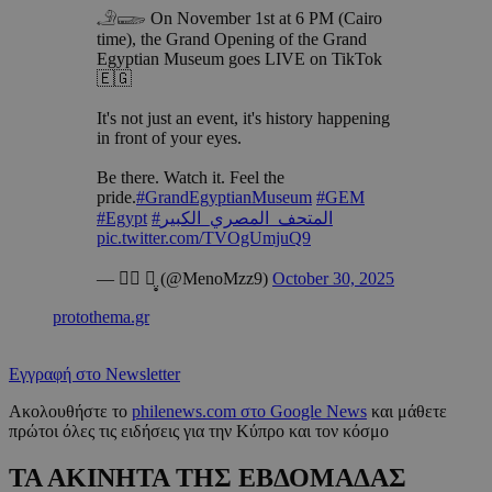
𓄂𓆃 On November 1st at 6 PM (Cairo
time), the Grand Opening of the Grand
Egyptian Museum goes LIVE on TikTok
🇪🇬
It's not just an event, it's history happening
in front of your eyes.
Be there. Watch it. Feel the
pride.
#GrandEgyptianMuseum
#GEM
#Egypt
#المتحف_المصري_الكبير
pic.twitter.com/TVOgUmjuQ9
— ♡⃕ ꪔ̤̥ (@MenoMzz9)
October 30, 2025
protothema.gr
Εγγραφή στο Newsletter
Ακολουθήστε το
philenews.com στο Google News
και μάθετε
πρώτοι όλες τις ειδήσεις για την Κύπρο και τον κόσμο
ΤΑ ΑΚΙΝΗΤΑ ΤΗΣ ΕΒΔΟΜΑΔΑΣ