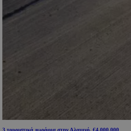
3 τουριστικά χωράφια στην Αλαμινό, €4,000,000