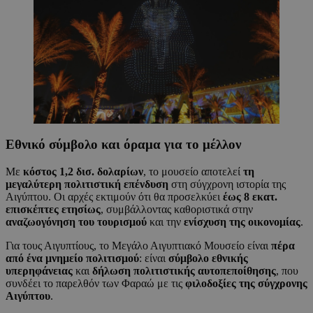
Εθνικό σύμβολο και όραμα για το μέλλον
Με
κόστος 1,2 δισ. δολαρίων
, το μουσείο αποτελεί
τη
μεγαλύτερη πολιτιστική επένδυση
στη σύγχρονη ιστορία της
Αιγύπτου. Οι αρχές εκτιμούν ότι θα προσελκύει
έως 8 εκατ.
επισκέπτες ετησίως
, συμβάλλοντας καθοριστικά στην
αναζωογόνηση του τουρισμού
και την
ενίσχυση της οικονομίας
.
Για τους Αιγυπτίους, το Μεγάλο Αιγυπτιακό Μουσείο είναι
πέρα
από ένα μνημείο πολιτισμού
: είναι
σύμβολο εθνικής
υπερηφάνειας
και
δήλωση πολιτιστικής αυτοπεποίθησης
, που
συνδέει το παρελθόν των Φαραώ με τις
φιλοδοξίες της σύγχρονης
Αιγύπτου
.