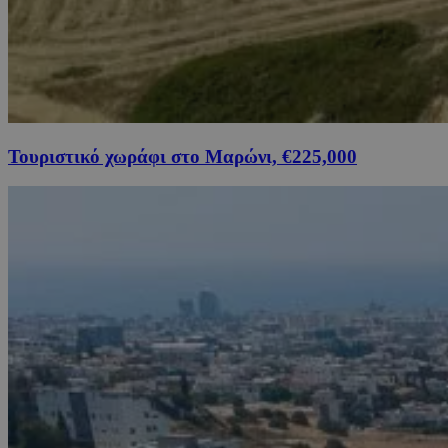
Τουριστικό χωράφι στο Μαρώνι, €225,000