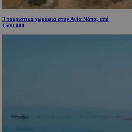
3 τουριστικά χωράφια στην Αγία Νάπα, από
€500,000