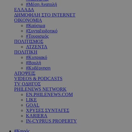
#Μέση Ανατολή
ΕΛΛΑΔΑ
ΔΗΜΟΦΙΛΗ ΣΤΟ INTERNET
ΟΙΚΟΝΟΜΙΑ
#Καύσιμα
#Συνταξιοδοτικό
#Τουρισμός
ΠΟΛΙΤΙΣΜΟΣ
ΑΤΖΕΝΤΑ
ΠΟΛΙΤΙΚΗ
#Κυπριακό
#Βουλή
#Κυβέρνηση
ΑΠΟΨΕΙΣ
VIDEOS & PODCASTS
TV ΟΔΗΓΟΣ
PHILENEWS NETWORK
EN.PHILENEWS.COM
LIKE
GOAL
ΧΡΥΣΕΣ ΣΥΝΤΑΓΕΣ
KARIERA
IN-CYPRUS PROPERTY
#Καιρός