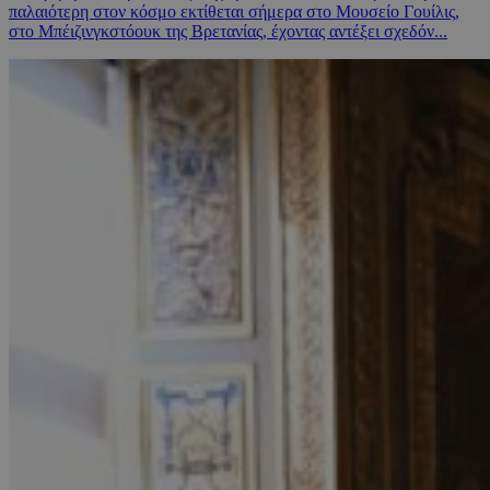
παλαιότερη στον κόσμο εκτίθεται σήμερα στο Μουσείο Γουίλις,
στο Μπέιζινγκστόουκ της Βρετανίας, έχοντας αντέξει σχεδόν...