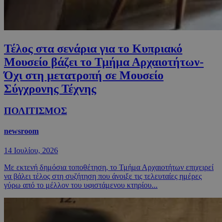
Τέλος στα σενάρια για το Κυπριακό
Μουσείο βάζει το Τμήμα Αρχαιοτήτων-
Όχι στη μετατροπή σε Μουσείο
Σύγχρονης Τέχνης
ΠΟΛΙΤΙΣΜΟΣ
newsroom
14 Ιουλίου, 2026
Με εκτενή δημόσια τοποθέτηση, το Τμήμα Αρχαιοτήτων επιχειρεί
να βάλει τέλος στη συζήτηση που άνοιξε τις τελευταίες ημέρες
γύρω από το μέλλον του υφιστάμενου κτηρίου...