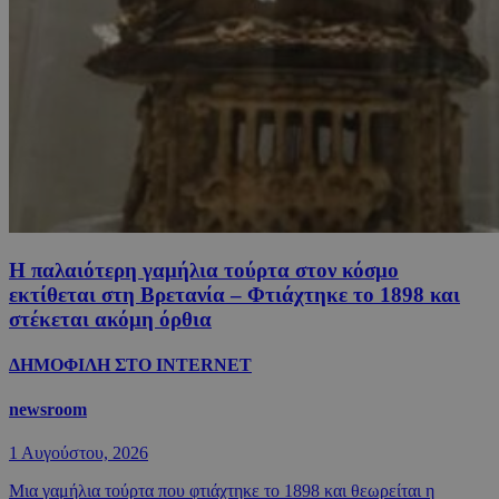
Η παλαιότερη γαμήλια τούρτα στον κόσμο
εκτίθεται στη Βρετανία – Φτιάχτηκε το 1898 και
στέκεται ακόμη όρθια
ΔΗΜΟΦΙΛΗ ΣΤΟ INTERNET
newsroom
1 Αυγούστου, 2026
Μια γαμήλια τούρτα που φτιάχτηκε το 1898 και θεωρείται η