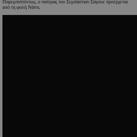
Παρεμπιπτόντως, ο πατέρας του Σεμπάστιαν Σάγουε προέρχεται
από τη φυλή Νάντι.