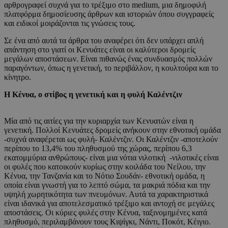
αρθρογραφεί συχνά για το τρέξιμο στο medium, μια δημοφιλή
πλατφόρμα δημοσίευσης άρθρων και ιστοριών όπου συγγραφείς
και ειδικοί μοιράζονται τις γνώσεις τους.
Σε ένα από αυτά τα άρθρα του αναφέρει ότι δεν υπάρχει απλή
απάντηση στο γιατί οι Κενυάτες είναι οι καλύτεροι δρομείς
μεγάλων αποστάσεων. Είναι πιθανώς ένας συνδυασμός πολλών
παραγόντων, όπως η γενετική, το περιβάλλον, η κουλτούρα και το
κίνητρο.
Η Κένυα, ο στίβος η γενετική και η φυλή Καλέντζιν
Μία από τις αιτίες για την κυριαρχία των Κενυατών είναι η
γενετική. Πολλοί Κενυάτες δρομείς ανήκουν στην εθνοτική ομάδα
-συχνά αναφέρεται ως φυλή- Καλέντζιν. Οι Καλέντζιν -αποτελούν
περίπου το 13,4% του πληθυσμού της χώρας, περίπου 6,3
εκατομμύρια ανθρώπους- είναι μια νότια νιλοτική -νιλοτικές είναι
οι φυλές που κατοικούν κυρίως στην κοιλάδα του Νείλου, την
Κένυα, την Τανζανία και το Νότιο Σουδάν- εθνοτική ομάδα, η
οποία είναι γνωστή για το λεπτό σώμα, τα μακριά πόδια και την
υψηλή χωρητικότητα των πνευμόνων. Αυτά τα χαρακτηριστικά
είναι ιδανικά για αποτελεσματικό τρέξιμο και αντοχή σε μεγάλες
αποστάσεις. Οι κύριες φυλές στην Κένυα, ταξινομημένες κατά
πληθυσμό, περιλαμβάνουν τους Κιψίγκι, Νάντι, Ποκότ, Κέιγιο.