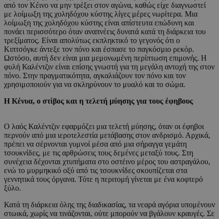
από τον Κέινο να μην τρέξει στον αγώνα, καθώς είχε διαγνωστεί
με λοίμωξη της χοληδόχου κύστης λίγες μέρες νωρίτερα. Μια
λοίμωξη της χοληδόχου κύστης είναι απίστευτα επώδυνη και
πονάει περισσότερο όταν αναπνέεις δυνατά κατά τη διάρκεια του
τρεξίματος. Είναι απολύτως εκπληκτικό το γεγονός ότι ο
Κιπτσόγκε άντεξε τον πόνο και έσπασε το παγκόσμιο ρεκόρ.
Ωστόσο, αυτή δεν είναι μια μεμονωμένη περίπτωση επιμονής. Η
φυλή Καλέντζιν είναι επίσης γνωστή για τη μεγάλη αντοχή της στον
πόνο. Στην πραγματικότητα, αγκαλιάζουν τον πόνο και τον
χρησιμοποιούν για να σκληρύνουν το μυαλό και το σώμα.
Η Κένυα, ο στίβος και η τελετή μύησης για τους έφηβους
Ο λαός Καλέντζιν εφαρμόζει μια τελετή μύησης, όταν οι έφηβοι
περνούν από μια ιεροτελεστία μετάβασης στον ανδρισμό. Αρχικά,
πρέπει να σέρνονται γυμνοί μέσα από μια σήραγγα γεμάτη
τσουκνίδες, με τις αρθρώσεις τους δεμένες μεταξύ τους. Στη
συνέχεια δέχονται χτυπήματα στο οστέινο μέρος του αστραγάλου,
ενώ το μυρμηκικό οξύ από τις τσουκνίδες σκουπίζεται στα
γεννητικά τους όργανα. Τότε η περιτομή γίνεται με ένα κοφτερό
ξύλο.
Κατά τη διάρκεια όλης της διαδικασίας, τα νεαρά αγόρια υπομένουν
στωικά, χωρίς να τινάζονται, ούτε μπορούν να βγάλουν κραυγές. Σε