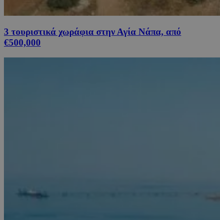
3 τουριστικά χωράφια στην Αγία Νάπα, από
€500,000