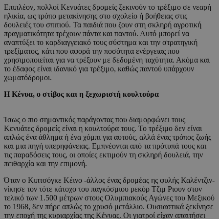
Επιπλέον, πολλοί Κενυάτες δρομείς ξεκινούν το τρέξιμο σε νεαρή
ηλικία, ως τρόπο μετακίνησης στο σχολείο ή βοήθειας στις
δουλειές του σπιτιού. Τα παιδιά που ζουν στη σκληρή αγροτική
πραγματικότητα τρέχουν πάντα και παντού. Αυτό μπορεί να
αναπτύξει το καρδιαγγειακό τους σύστημα και την στρατηγική
τρεξίματος, κάτι που αφορά την ποσότητα ενέργειας που
χρησιμοποιείται για να τρέξουν με δεδομένη ταχύτητα. Ακόμα και
το έδαφος είναι ιδανικό για τρέξιμο, καθώς παντού υπάρχουν
χωματόδρομοι.
Η Κένυα, ο στίβος και η ξεχωριστή κουλτούρα
Ίσως ο πιο σημαντικός παράγοντας που διαμορφώνει τους
Κενυάτες δρομείς είναι η κουλτούρα τους. Το τρέξιμο δεν είναι
απλώς ένα άθλημα ή ένα χόμπι για αυτούς, αλλά ένας τρόπος ζωής
και μια πηγή υπερηφάνειας. Εμπνέονται από τα πρότυπά τους και
τις παραδόσεις τους, οι οποίες εκτιμούν τη σκληρή δουλειά, την
πειθαρχία και την επιμονή.
Όταν ο Κιπτσόγκε Κέινο -άλλος ένας δρομέας ης φυλής Καλέντζιν-
νίκησε τον τότε κάτοχο του παγκόσμιου ρεκόρ Τζιμ Ριουν στον
τελικό των 1.500 μέτρων στους Ολυμπιακούς Αγώνες του Μεξικού
το 1968, δεν πήρε απλώς το χρυσό μετάλλιο. Ουσιαστικά ξεκίνησε
την εποχή της κυριαρχίας της Κένυας. Οι γιατροί είχαν απαιτήσει