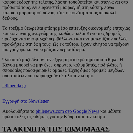
κάποια εκδοχή της τελετής, λάσπη τοποθετείται και στεγνώνει στο
πρόσωπό τους. Αν εμφανιστεί μια ρωγμή στη λάσπη, λόγω
κάποιου μορφασμού πόνου, τότε η κοινότητα τους αποκαλεί
δειλούς.
Το τρέξιμο θεωρείται επίσης μέσο επίτευξης οικονομικής επιτυχίας
και κοινωνικής αναγνώρισης, καθώς πολλοί Κενυάτες δρομείς
προέρχονται από φτωχά περιβάλλοντα και αντιμετωπίζουν πολλές
προκλήσεις στη ζωή τους. Ως εκ τούτου, έχουν κίνητρο να τρέχουν
πιο γρήγορα και να κερδίζουν περισσότερα.
Όλα αυτά μαζί δίνουν την εξήγηση στο ερώτημα που τέθηκε. Η
Κένυα μπορεί να μην έχει σπρίντερ, κολυμβητές, ποδηλάτες ή
σπουδαίες ποδοσφαιρικές ομάδες. Έχεις όμως δρομείς μεγάλων
αποστάσεων που κυριαρχούν σε όλο τον κόσμο.
iefimerida.gr
Εγγραφή στο Newsletter
Ακολουθήστε το
philenews.com στο Google News
και μάθετε
πρώτοι όλες τις ειδήσεις για την Κύπρο και τον κόσμο
ΤΑ ΑΚΙΝΗΤΑ ΤΗΣ ΕΒΔΟΜΑΔΑΣ