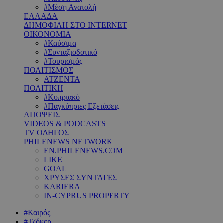
#Μέση Ανατολή
ΕΛΛΑΔΑ
ΔΗΜΟΦΙΛΗ ΣΤΟ INTERNET
ΟΙΚΟΝΟΜΙΑ
#Καύσιμα
#Συνταξιοδοτικό
#Τουρισμός
ΠΟΛΙΤΙΣΜΟΣ
ΑΤΖΕΝΤΑ
ΠΟΛΙΤΙΚΗ
#Κυπριακό
#Παγκύπριες Εξετάσεις
ΑΠΟΨΕΙΣ
VIDEOS & PODCASTS
TV ΟΔΗΓΟΣ
PHILENEWS NETWORK
EN.PHILENEWS.COM
LIKE
GOAL
ΧΡΥΣΕΣ ΣΥΝΤΑΓΕΣ
KARIERA
IN-CYPRUS PROPERTY
#Καιρός
#Τζόκερ