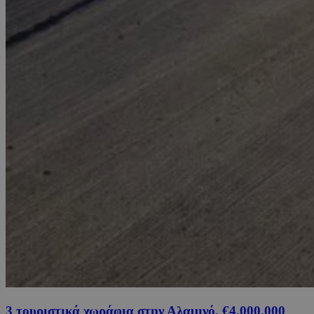
3 τουριστικά χωράφια στην Αλαμινό, €4,000,000