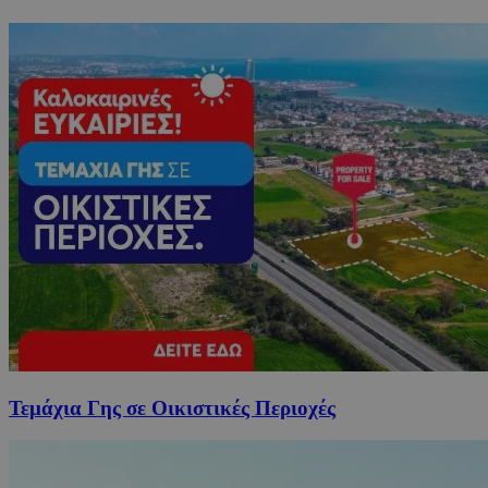
Τεμάχια Γης σε Οικιστικές Περιοχές