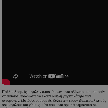
Πολλοί δρομείς μεγάλων αποστάσεων είναι αδύνατοι και μπορούν
να εκπαιδευτούν ώστε να έχουν υψηλή χωρητικότητα των
πνευμόνων. Ωστόσο, οι δρομείς Καλέντζιν έχουν ιδιαίτερα λεπτούς
αστραγάλους και γάμπες, κάτι που είναι αρκετά σημαντικό στο