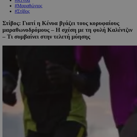
#Κένυα
#Μαραθώνιος
#Στίβος
Στίβος: Γιατί η Κένυα βγάζει τους κορυφαίους
μαραθωνοδρόμους – Η σχέση με τη φυλή Καλέντζιν
– Τι συμβαίνει στην τελετή μύησης