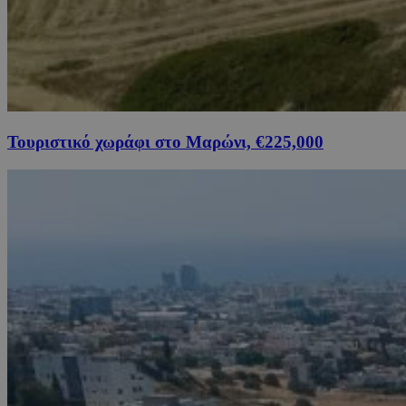
Τουριστικό χωράφι στο Μαρώνι, €225,000