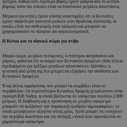
τρέξιμο, καθώς όσο λιγότερο βάρος έχουν μακριά από το κέντρο
βάρους τόσο πιο εύκολο είναι να διανύσουν μεγάλες αποστάσεις.
Μερικοί ερευνητές έχουν επίσης υποστηρίξει ότι οι Κενυάτες
έχουν υψηλότερο ποσοστό μυϊκών ινών βραδείας συστολής, οι
οποίες είναι πιο ανθεκτικές στην κόπωση και μπορούν να
χρησιμοποιούν το οξυγόνο πιο αποτελεσματικά.
Η Κένυα και το ιδανικό σώμα για στίβο
Μικρό σώμα, μεγάλοι πνεύμονες, λεπτότεροι αστράγαλοι και
γάμπες, φαίνεται ότι το κορμί των Κενυατών δρομέων είναι τέλεια
σχεδιασμένο για τρέξιμο μεγάλων αποστάσεων. Ωστόσο, η
γενετική από μόνη της δεν μπορεί να εξηγήσει την απόδοση των
Κενυατών δρομέων.
Ένας άλλος παράγοντας που μπορεί να συμβάλει είναι το
περιβάλλον. Οι περισσότεροι Κενυάτες δρομείς μεγαλώνουν στην
περιοχή Rift Valley, η οποία βρίσκεται σε υψόμετρο περίπου 2.000
μέτρων. Η διαβίωση και η προπόνηση σε μεγάλο υψόμετρο
μπορούν να αυξήσουν την παραγωγή ερυθρών αιμοσφαιρίων, τα
οποία μεταφέρουν οξυγόνο στους μύες. Αυτό μπορεί να ενισχύσει
την αερόβια ικανότητα και την αντοχή, ειδικά όταν αγωνίζονται σε
χαμηλότερα υψόμετρα.