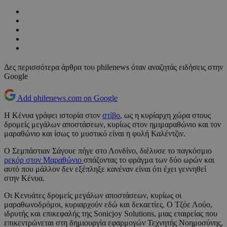
Δες περισσότερα άρθρα του philenews όταν αναζητάς ειδήσεις στην
Google
Add philenews.com on Google
Η Κένυα γράφει ιστορία στον
στίβο
, ως η κυρίαρχη χώρα στους
δρομείς μεγάλων αποστάσεων, κυρίως στον ημιμαραθώνιο και τον
μαραθώνιο και ίσως το μυστικό είναι η φυλή Καλέντζιν.
Ο Σεμπάστιαν Σάγουε πήγε στο Λονδίνο, διέλυσε το παγκόσμιο
ρεκόρ στον Μαραθώνιο
σπάζοντας το φράγμα των δύο ωρών και
αυτό που μάλλον δεν εξέπληξε κανέναν είναι ότι έχει γεννηθεί
στην Κένυα.
Οι Κενυάτες δρομείς μεγάλων αποστάσεων, κυρίως οι
μαραθωνοδρόμοι, κυριαρχούν εδώ και δεκαετίες. Ο Τζόε Λούο,
ιδρυτής και επικεφαλής της Sonicjoy Solutions, μιας εταιρείας που
επικεντρώνεται στη δημιουργία εφαρμογών Τεχνητής Νοημοσύνης,