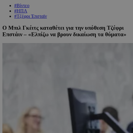
#Βίντεο
#ΗΠΑ
#Τζέφρι Έπσταϊν
Ο Μπιλ Γκέιτς καταθέτει για την υπόθεση Τζέφρι
Επστάιν – «Ελπίζω να βρουν δικαίωση τα θύματα»