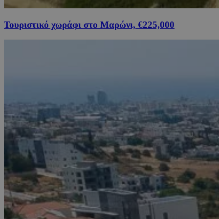
Τουριστικό χωράφι στο Μαρώνι, €225,000