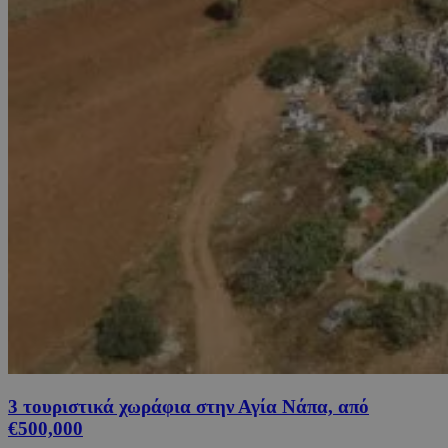
3 τουριστικά χωράφια στην Αγία Νάπα, από
€500,000