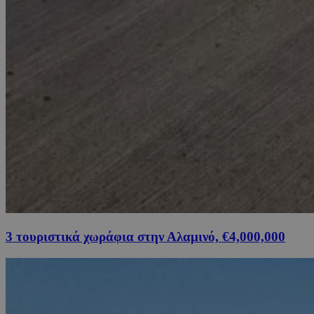
3 τουριστικά χωράφια στην Αλαμινό, €4,000,000