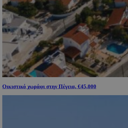
Οικιστικό χωράφι στην Πέγεια, €45,000