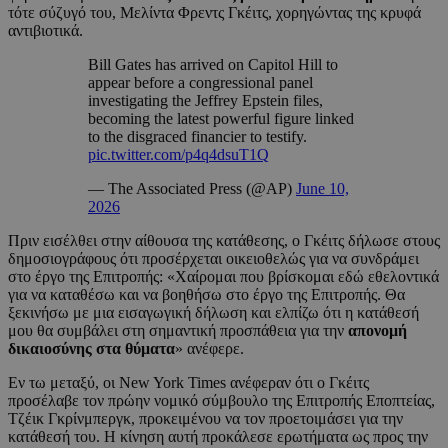
τότε σύζυγό του, Μελίντα Φρεντς Γκέιτς, χορηγώντας της κρυφά
αντιβιοτικά.
Bill Gates has arrived on Capitol Hill to
appear before a congressional panel
investigating the Jeffrey Epstein files,
becoming the latest powerful figure linked
to the disgraced financier to testify.
pic.twitter.com/p4q4dsuT1Q
— The Associated Press (@AP)
June 10,
2026
Πριν εισέλθει στην αίθουσα της κατάθεσης, ο Γκέιτς δήλωσε στους
δημοσιογράφους ότι προσέρχεται οικειοθελώς για να συνδράμει
στο έργο της Επιτροπής: «Χαίρομαι που βρίσκομαι εδώ εθελοντικά
για να καταθέσω και να βοηθήσω στο έργο της Επιτροπής. Θα
ξεκινήσω με μια εισαγωγική δήλωση και ελπίζω ότι η κατάθεσή
μου θα συμβάλει στη σημαντική προσπάθεια για την
απονομή
δικαιοσύνης στα θύματα
» ανέφερε.
Εν τω μεταξύ, οι New York Times ανέφεραν ότι ο Γκέιτς
προσέλαβε τον πρώην νομικό σύμβουλο της Επιτροπής Εποπτείας,
Τζέικ Γκρίνμπεργκ, προκειμένου να τον προετοιμάσει για την
κατάθεσή του. Η κίνηση αυτή προκάλεσε ερωτήματα ως προς την