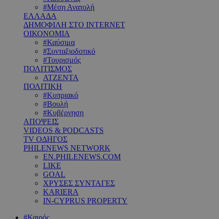
#Μέση Ανατολή
ΕΛΛΑΔΑ
ΔΗΜΟΦΙΛΗ ΣΤΟ INTERNET
ΟΙΚΟΝΟΜΙΑ
#Καύσιμα
#Συνταξιοδοτικό
#Τουρισμός
ΠΟΛΙΤΙΣΜΟΣ
ΑΤΖΕΝΤΑ
ΠΟΛΙΤΙΚΗ
#Κυπριακό
#Βουλή
#Κυβέρνηση
ΑΠΟΨΕΙΣ
VIDEOS & PODCASTS
TV ΟΔΗΓΟΣ
PHILENEWS NETWORK
EN.PHILENEWS.COM
LIKE
GOAL
ΧΡΥΣΕΣ ΣΥΝΤΑΓΕΣ
KARIERA
IN-CYPRUS PROPERTY
#Καιρός