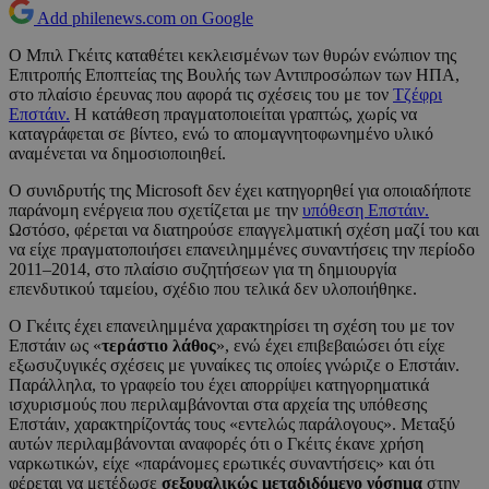
Add philenews.com on Google
Ο Μπιλ Γκέιτς καταθέτει κεκλεισμένων των θυρών ενώπιον της
Επιτροπής Εποπτείας της Βουλής των Αντιπροσώπων των ΗΠΑ,
στο πλαίσιο έρευνας που αφορά τις σχέσεις του με τον
Τζέφρι
Επστάιν.
Η κατάθεση πραγματοποιείται γραπτώς, χωρίς να
καταγράφεται σε βίντεο, ενώ το απομαγνητοφωνημένο υλικό
αναμένεται να δημοσιοποιηθεί.
Ο συνιδρυτής της Microsoft δεν έχει κατηγορηθεί για οποιαδήποτε
παράνομη ενέργεια που σχετίζεται με την
υπόθεση Επστάιν.
Ωστόσο, φέρεται να διατηρούσε επαγγελματική σχέση μαζί του και
να είχε πραγματοποιήσει επανειλημμένες συναντήσεις την περίοδο
2011–2014, στο πλαίσιο συζητήσεων για τη δημιουργία
επενδυτικού ταμείου, σχέδιο που τελικά δεν υλοποιήθηκε.
Ο Γκέιτς έχει επανειλημμένα χαρακτηρίσει τη σχέση του με τον
Επστάιν ως «
τεράστιο λάθος
», ενώ έχει επιβεβαιώσει ότι είχε
εξωσυζυγικές σχέσεις με γυναίκες τις οποίες γνώριζε ο Επστάιν.
Παράλληλα, το γραφείο του έχει απορρίψει κατηγορηματικά
ισχυρισμούς που περιλαμβάνονται στα αρχεία της υπόθεσης
Επστάιν, χαρακτηρίζοντάς τους «εντελώς παράλογους». Μεταξύ
αυτών περιλαμβάνονται αναφορές ότι ο Γκέιτς έκανε χρήση
ναρκωτικών, είχε «παράνομες ερωτικές συναντήσεις» και ότι
φέρεται να μετέδωσε
σεξουαλικώς μεταδιδόμενο νόσημα
στην