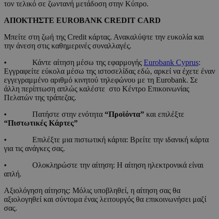
τον τελικό σε ζωντανή μετάδοση στην Κύπρο.
ΑΠΟΚΤΗΣΤΕ
EUROBANK
CREDIT
CARD
Μπείτε στη ζωή της Credit κάρτας. Ανακαλύψτε την ευκολία και
την άνεση στις καθημερινές συναλλαγές.
• Κάντε αίτηση μέσω της εφαρμογής
Eurobank Cyprus
:
Εγγραφείτε εύκολα μέσω της ιστοσελίδας εδώ, αρκεί να έχετε έναν
εγγεγραμμένο αριθμό κινητού τηλεφώνου με τη Eurobank. Σε
άλλη περίπτωση απλώς καλέστε στο Κέντρο Επικοινωνίας
Πελατών της τράπεζας.
• Πατήστε στην ενότητα
“Προϊόντα”
και επιλέξτε
“Πιστωτικές Κάρτες”
• Επιλέξτε μια πιστωτική κάρτα: Βρείτε την ιδανική κάρτα
για τις ανάγκες σας.
• Ολοκληρώστε την αίτηση: Η αίτηση ηλεκτρονικά είναι
απλή.
Αξιολόγηση αίτησης: Μόλις υποβληθεί, η αίτηση σας θα
αξιολογηθεί και σύντομα ένας λειτουργός θα επικοινωνήσει μαζί
σας.