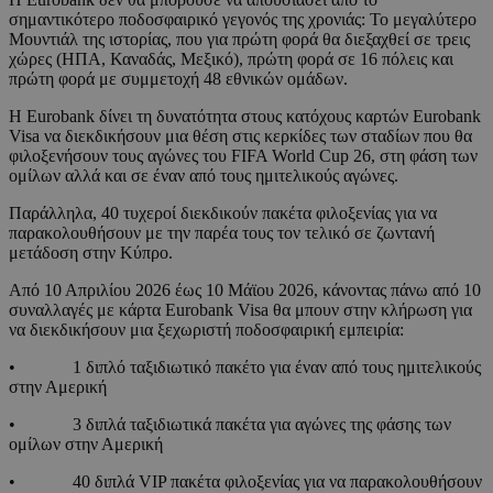
σημαντικότερο ποδοσφαιρικό γεγονός της χρονιάς: Το μεγαλύτερο
Μουντιάλ της ιστορίας, που για πρώτη φορά θα διεξαχθεί σε τρεις
χώρες (ΗΠΑ, Καναδάς, Μεξικό), πρώτη φορά σε 16 πόλεις και
πρώτη φορά με συμμετοχή 48 εθνικών ομάδων.
Η Eurobank δίνει τη δυνατότητα στους κατόχους καρτών Eurobank
Visa να διεκδικήσουν μια θέση στις κερκίδες των σταδίων που θα
φιλοξενήσουν τους αγώνες του FIFA World Cup 26, στη φάση των
ομίλων αλλά και σε έναν από τους ημιτελικούς αγώνες.
Παράλληλα, 40 τυχεροί διεκδικούν πακέτα φιλοξενίας για να
παρακολουθήσουν με την παρέα τους τον τελικό σε ζωντανή
μετάδοση στην Κύπρο.
Από 10 Απριλίου 2026 έως 10 Μάϊου 2026, κάνοντας πάνω από 10
συναλλαγές με κάρτα Eurobank Visa θα μπουν στην κλήρωση για
να διεκδικήσουν μια ξεχωριστή ποδοσφαιρική εμπειρία:
• 1 διπλό ταξιδιωτικό πακέτο για έναν από τους ημιτελικούς
στην Αμερική
• 3 διπλά ταξιδιωτικά πακέτα για αγώνες της φάσης των
ομίλων στην Αμερική
• 40 διπλά VIP πακέτα φιλοξενίας για να παρακολουθήσουν