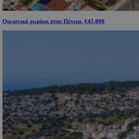
Οικιστικό χωράφι στην Πέγεια, €45,000