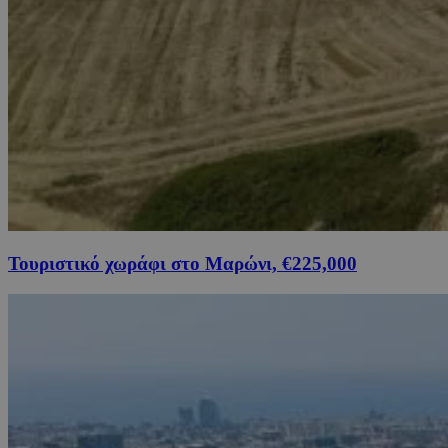
Τουριστικό χωράφι στο Μαρώνι, €225,000