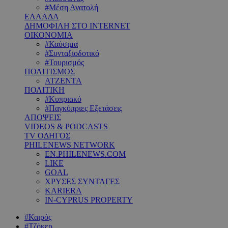
#Μέση Ανατολή
ΕΛΛΑΔΑ
ΔΗΜΟΦΙΛΗ ΣΤΟ INTERNET
ΟΙΚΟΝΟΜΙΑ
#Καύσιμα
#Συνταξιοδοτικό
#Τουρισμός
ΠΟΛΙΤΙΣΜΟΣ
ΑΤΖΕΝΤΑ
ΠΟΛΙΤΙΚΗ
#Κυπριακό
#Παγκύπριες Εξετάσεις
ΑΠΟΨΕΙΣ
VIDEOS & PODCASTS
TV ΟΔΗΓΟΣ
PHILENEWS NETWORK
EN.PHILENEWS.COM
LIKE
GOAL
ΧΡΥΣΕΣ ΣΥΝΤΑΓΕΣ
KARIERA
IN-CYPRUS PROPERTY
#Καιρός
#Τζόκερ