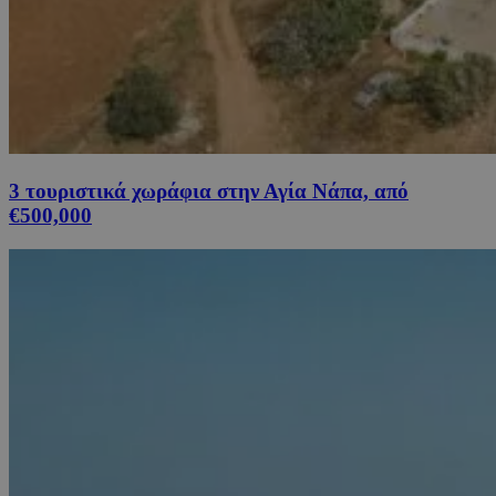
3 τουριστικά χωράφια στην Αγία Νάπα, από
€500,000