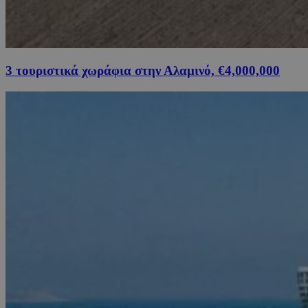
3 τουριστικά χωράφια στην Αλαμινό, €4,000,000