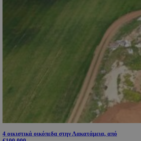
4 οικιστικά οικόπεδα στην Λακατάμεια, από
€100,000