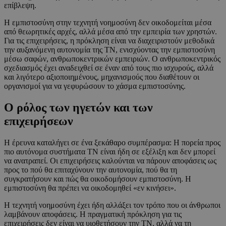
επίβλεψη.
Η εμπιστοσύνη στην τεχνητή νοημοσύνη δεν οικοδομείται μέσα
από θεωρητικές αρχές, αλλά μέσα από την εμπειρία των χρηστών.
Για τις επιχειρήσεις, η πρόκληση είναι να διαχειριστούν μεθοδικά
την αυξανόμενη αυτονομία της ΤΝ, ενισχύοντας την εμπιστοσύνη
μέσω σαφών, ανθρωποκεντρικών εμπειριών. Ο ανθρωποκεντρικός
σχεδιασμός έχει αναδειχθεί σε έναν από τους πιο ισχυρούς, αλλά
και λιγότερο αξιοποιημένους, μηχανισμούς που διαθέτουν οι
οργανισμοί για να γεφυρώσουν το χάσμα εμπιστοσύνης.
Ο ρόλος των ηγετών και των
επιχειρήσεων
Η έρευνα καταλήγει σε ένα ξεκάθαρο συμπέρασμα: Η πορεία προς
πιο αυτόνομα συστήματα ΤΝ είναι ήδη σε εξέλιξη και δεν μπορεί
να ανατραπεί. Οι επιχειρήσεις καλούνται να πάρουν αποφάσεις ως
προς το πού θα επιταχύνουν την αυτονομία, πού θα τη
συγκρατήσουν και πώς θα οικοδομήσουν εμπιστοσύνη. Η
εμπιστοσύνη θα πρέπει να οικοδομηθεί «εν κινήσει».
Η τεχνητή νοημοσύνη έχει ήδη αλλάξει τον τρόπο που οι άνθρωποι
λαμβάνουν αποφάσεις. Η πραγματική πρόκληση για τις
επιχειρήσεις δεν είναι να υιοθετήσουν την ΤΝ, αλλά να τη