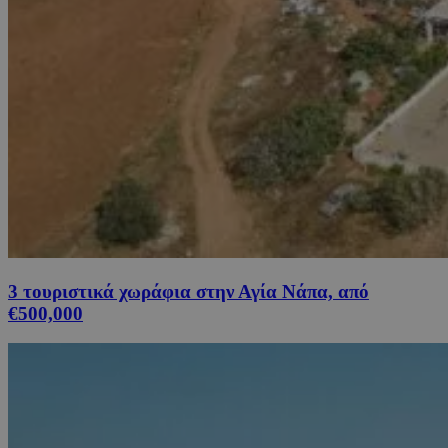
3 τουριστικά χωράφια στην Αγία Νάπα, από
€500,000