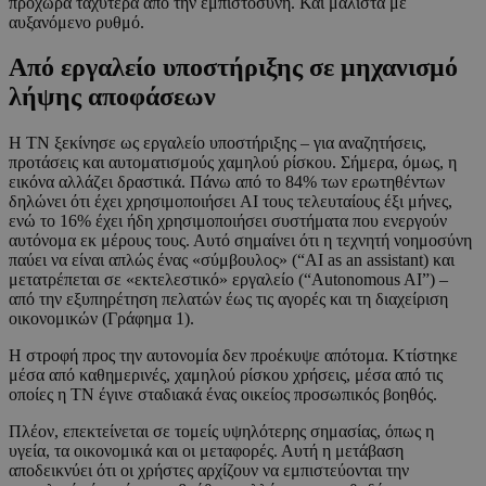
προχωρά ταχύτερα από την εμπιστοσύνη. Και μάλιστα με
αυξανόμενο ρυθμό.
Από εργαλείο υποστήριξης σε μηχανισμό
λήψης αποφάσεων
Η ΤΝ ξεκίνησε ως εργαλείο υποστήριξης – για αναζητήσεις,
προτάσεις και αυτοματισμούς χαμηλού ρίσκου. Σήμερα, όμως, η
εικόνα αλλάζει δραστικά. Πάνω από το 84% των ερωτηθέντων
δηλώνει ότι έχει χρησιμοποιήσει AI τους τελευταίους έξι μήνες,
ενώ το 16% έχει ήδη χρησιμοποιήσει συστήματα που ενεργούν
αυτόνομα εκ μέρους τους. Αυτό σημαίνει ότι η τεχνητή νοημοσύνη
παύει να είναι απλώς ένας «σύμβουλος» (“AI as an assistant) και
μετατρέπεται σε «εκτελεστικό» εργαλείο (“Autonomous AI”) –
από την εξυπηρέτηση πελατών έως τις αγορές και τη διαχείριση
οικονομικών (Γράφημα 1).
Η στροφή προς την αυτονομία δεν προέκυψε απότομα. Κτίστηκε
μέσα από καθημερινές, χαμηλού ρίσκου χρήσεις, μέσα από τις
οποίες η ΤΝ έγινε σταδιακά ένας οικείος προσωπικός βοηθός.
Πλέον, επεκτείνεται σε τομείς υψηλότερης σημασίας, όπως η
υγεία, τα οικονομικά και οι μεταφορές. Αυτή η μετάβαση
αποδεικνύει ότι οι χρήστες αρχίζουν να εμπιστεύονται την