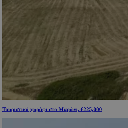
Τουριστικό χωράφι στο Μαρώνι, €225,000