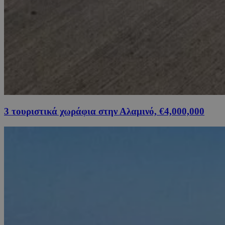
3 τουριστικά χωράφια στην Αλαμινό, €4,000,000