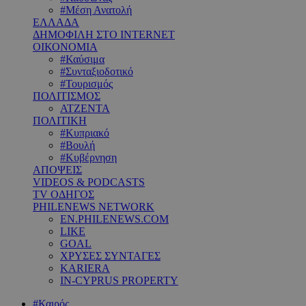
#Μέση Ανατολή
ΕΛΛΑΔΑ
ΔΗΜΟΦΙΛΗ ΣΤΟ INTERNET
ΟΙΚΟΝΟΜΙΑ
#Καύσιμα
#Συνταξιοδοτικό
#Τουρισμός
ΠΟΛΙΤΙΣΜΟΣ
ΑΤΖΕΝΤΑ
ΠΟΛΙΤΙΚΗ
#Κυπριακό
#Βουλή
#Κυβέρνηση
ΑΠΟΨΕΙΣ
VIDEOS & PODCASTS
TV ΟΔΗΓΟΣ
PHILENEWS NETWORK
EN.PHILENEWS.COM
LIKE
GOAL
ΧΡΥΣΕΣ ΣΥΝΤΑΓΕΣ
KARIERA
IN-CYPRUS PROPERTY
#Καιρός