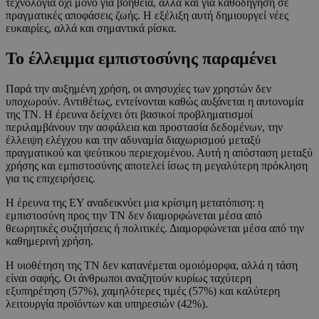
τεχνολογία όχι μόνο για βοήθεια, αλλά και για καθοδήγηση σε
πραγματικές αποφάσεις ζωής. Η εξέλιξη αυτή δημιουργεί νέες
ευκαιρίες, αλλά και σημαντικά ρίσκα.
Το έλλειμμα εμπιστοσύνης παραμένει
Παρά την αυξημένη χρήση, οι ανησυχίες των χρηστών δεν
υποχωρούν. Αντιθέτως, εντείνονται καθώς αυξάνεται η αυτονομία
της ΤΝ. Η έρευνα δείχνει ότι βασικοί προβληματισμοί
περιλαμβάνουν την ασφάλεια και προστασία δεδομένων, την
έλλειψη ελέγχου και την αδυναμία διαχωρισμού μεταξύ
πραγματικού και ψεύτικου περιεχομένου. Αυτή η απόσταση μεταξύ
χρήσης και εμπιστοσύνης αποτελεί ίσως τη μεγαλύτερη πρόκληση
για τις επιχειρήσεις.
Η έρευνα της EY αναδεικνύει μια κρίσιμη μετατόπιση: η
εμπιστοσύνη προς την ΤΝ δεν διαμορφώνεται μέσα από
θεωρητικές συζητήσεις ή πολιτικές. Διαμορφώνεται μέσα από την
καθημερινή χρήση.
Η υιοθέτηση της ΤΝ δεν κατανέμεται ομοιόμορφα, αλλά η τάση
είναι σαφής. Οι άνθρωποι αναζητούν κυρίως ταχύτερη
εξυπηρέτηση (57%), χαμηλότερες τιμές (57%) και καλύτερη
λειτουργία προϊόντων και υπηρεσιών (42%).