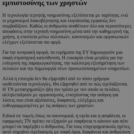
εμπιστοσύνης των χρηστών
Η τεχνολογία τεχνητής νοημοσύνης εξελίσσεται με ταχύτητα, ενώ
οι μηχανισμοί διακυβέρνησης και λογοδοσίας εμφανώς δεν
συμβαδίζουν. Καθώς οι άνθρωποι αναθέτουν όλο και περισσότερες
αποφάσεις στην τεχνητή νοημοσύνη μέσα από την καθημερινή της
χρήση, η εποπτεία μέσω πολιτικών, κανονισμών και οργανωτικών
ελέγχων εξελίσσεται πιο αργά.
Για την κυπριακή αγορά, τα ευρήματα της EY δημιουργούν μια
σαφή στρατηγική κατεύθυνση. Η ευκαιρία είναι μεγάλη για την
ενίσχυση της παραγωγικότητας, την καλύτερη εξυπηρέτηση των
πελατών και την δημιουργία νέων προσωποποιημένων υπηρεσίων.
Αλλά η επιτυχία δεν θα εξαρτηθεί από το πόσο γρήγορα
υιοθετούνται τεχνολογίες. Θα εξαρτηθεί από το πώς σχεδιάζονται.
Η ΤΝ μετασχηματίζει ήδη τον τρόπο με τον οποίο οι πελάτες
αλληλεπιδρούν με οργανισμούς, ενισχύοντας την ανάγκη για
λύσεις που είναι αξιόπιστες, διαφανείς, ελέγξιμες και
ευθυγραμμισμένες με τις ανάγκες των χρηστών.
Ειδικά σε τομείς όπως τα οικονομικά, η υγεία και η ασφάλεια, οι
εφαρμογές ΤΝ πρέπει να εξηγούν με σαφήνεια τι κάνουν και πότε
μπορεί να παρέμβει ο άνθρωπος. Για τους επιχειρηματικούς ηγέτες,
αυτό σημαίνει σχεδιασμός με σαφή όρια, διαφάνεια και ανθρώπινη