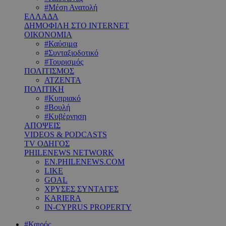
#Μέση Ανατολή
ΕΛΛΑΔΑ
ΔΗΜΟΦΙΛΗ ΣΤΟ INTERNET
ΟΙΚΟΝΟΜΙΑ
#Καύσιμα
#Συνταξιοδοτικό
#Τουρισμός
ΠΟΛΙΤΙΣΜΟΣ
ΑΤΖΕΝΤΑ
ΠΟΛΙΤΙΚΗ
#Κυπριακό
#Βουλή
#Κυβέρνηση
ΑΠΟΨΕΙΣ
VIDEOS & PODCASTS
TV ΟΔΗΓΟΣ
PHILENEWS NETWORK
EN.PHILENEWS.COM
LIKE
GOAL
ΧΡΥΣΕΣ ΣΥΝΤΑΓΕΣ
KARIERA
IN-CYPRUS PROPERTY
#Καιρός