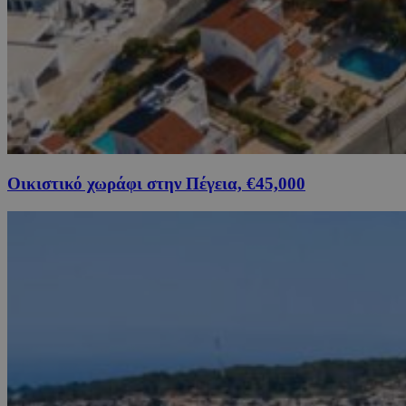
Οικιστικό χωράφι στην Πέγεια, €45,000