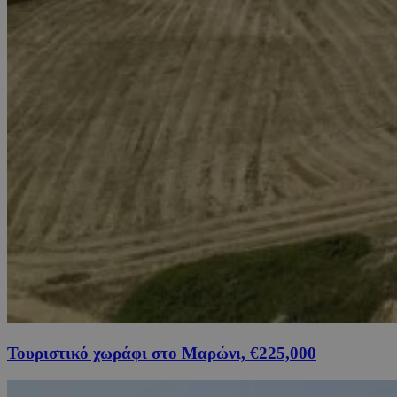
Τουριστικό χωράφι στο Μαρώνι, €225,000