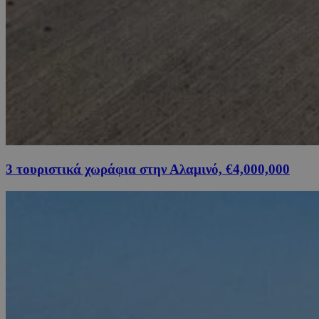
3 τουριστικά χωράφια στην Αλαμινό, €4,000,000