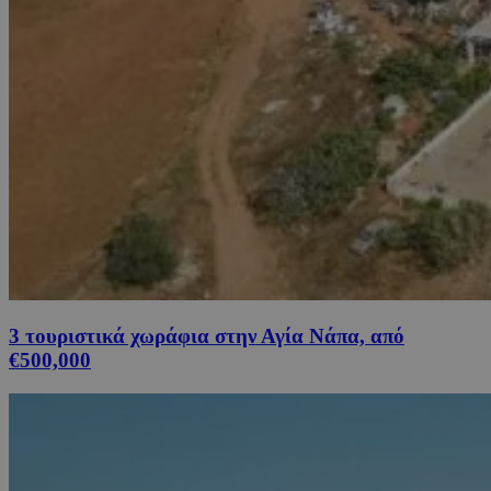
3 τουριστικά χωράφια στην Αγία Νάπα, από
€500,000