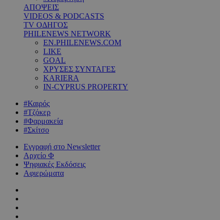
ΑΠΟΨΕΙΣ
VIDEOS & PODCASTS
TV ΟΔΗΓΟΣ
PHILENEWS NETWORK
EN.PHILENEWS.COM
LIKE
GOAL
ΧΡΥΣΕΣ ΣΥΝΤΑΓΕΣ
KARIERA
IN-CYPRUS PROPERTY
#Καιρός
#Τζόκερ
#Φαρμακεία
#Σκίτσο
Εγγραφή στο Newsletter
Αρχείο Φ
Ψηφιακές Εκδόσεις
Αφιερώματα