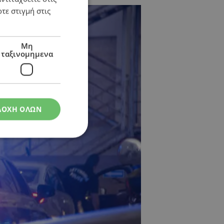
τε στιγμή στις
Μη
ταξινομημενα
ΔΟΧΗ ΟΛΩΝ