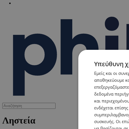
Υπεύθυνη χ
Εμείς και οι συν
αποθηκεύουμε κα
επεξεργαζόμαστε
δεδομένα περιήγη
και περιεχομένο
ενδέχεται επίσης
συμπεριλαμβανομ
Ληστεία
συσκευής. Οι επι
να βασίζονται σε