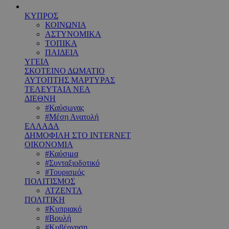
ΚΥΠΡΟΣ
ΚΟΙΝΩΝΙΑ
ΑΣΤΥΝΟΜΙΚΑ
ΤΟΠΙΚΑ
ΠΑΙΔΕΙΑ
ΥΓΕΙΑ
ΣΚΟΤΕΙΝΟ ΔΩΜΑΤΙΟ
ΑΥΤΟΠΤΗΣ ΜΑΡΤΥΡΑΣ
ΤΕΛΕΥΤΑΙΑ ΝΕΑ
ΔΙΕΘΝΗ
#Καύσωνας
#Μέση Ανατολή
ΕΛΛΑΔΑ
ΔΗΜΟΦΙΛΗ ΣΤΟ INTERNET
ΟΙΚΟΝΟΜΙΑ
#Καύσιμα
#Συνταξιοδοτικό
#Τουρισμός
ΠΟΛΙΤΙΣΜΟΣ
ΑΤΖΕΝΤΑ
ΠΟΛΙΤΙΚΗ
#Κυπριακό
#Βουλή
#Κυβέρνηση