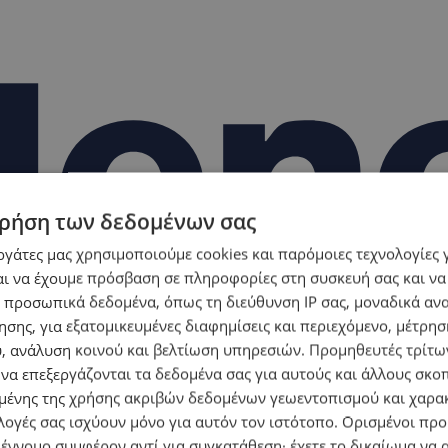
ρήση των δεδομένων σας
εργάτες μας χρησιμοποιούμε cookies και παρόμοιες τεχνολογίες 
ι να έχουμε πρόσβαση σε πληροφορίες στη συσκευή σας και να
 προσωπικά δεδομένα, όπως τη διεύθυνση IP σας, μοναδικά αν
σης, για εξατομικευμένες διαφημίσεις και περιεχόμενο, μέτρη
υ, ανάλυση κοινού και βελτίωση υπηρεσιών.
Προμηθευτές τρίτων
 να επεξεργάζονται τα δεδομένα σας για αυτούς και άλλους σκο
ένης της χρήσης ακριβών δεδομένων γεωεντοπισμού και χαρα
λογές σας ισχύουν μόνο για αυτόν τον ιστότοπο. Ορισμένοι πρ
 έννομο συμφέρον αντί για συγκατάθεση· έχετε το δικαίωμα να α