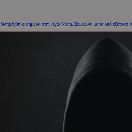
διαπράχθηκε σήμερα στην Αγία Νάπα. Σύμφωνα με τα υπό εξέταση στοι