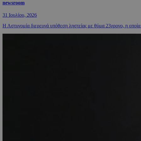
newsroom
31 Ιουλίου, 2026
Η Αστυνομία διερευνά υπόθεση ληστείας με θύμα 23χρονο, η οποία 