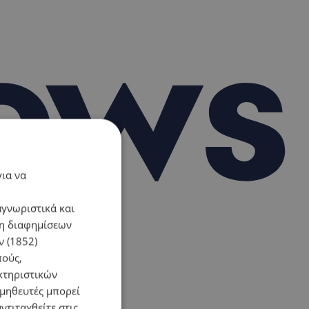
για να
αγνωριστικά και
ση διαφημίσεων
 (1852)
πούς,
κτηριστικών
ομηθευτές μπορεί
ντιταχθείτε στις