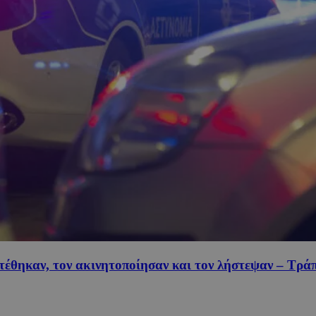
ιτέθηκαν, τον ακινητοποίησαν και τον λήστεψαν – Τρά