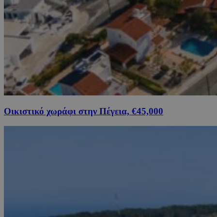
Οικιστικό χωράφι στην Πέγεια, €45,000