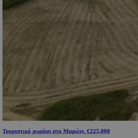
Τουριστικό χωράφι στο Μαρώνι, €225,000