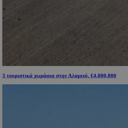
3 τουριστικά χωράφια στην Αλαμινό, €4,000,000