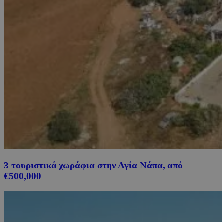
3 τουριστικά χωράφια στην Αγία Νάπα, από
€500,000