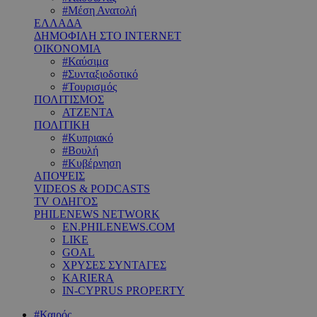
#Μέση Ανατολή
ΕΛΛΑΔΑ
ΔΗΜΟΦΙΛΗ ΣΤΟ INTERNET
ΟΙΚΟΝΟΜΙΑ
#Καύσιμα
#Συνταξιοδοτικό
#Τουρισμός
ΠΟΛΙΤΙΣΜΟΣ
ΑΤΖΕΝΤΑ
ΠΟΛΙΤΙΚΗ
#Κυπριακό
#Βουλή
#Κυβέρνηση
ΑΠΟΨΕΙΣ
VIDEOS & PODCASTS
TV ΟΔΗΓΟΣ
PHILENEWS NETWORK
EN.PHILENEWS.COM
LIKE
GOAL
ΧΡΥΣΕΣ ΣΥΝΤΑΓΕΣ
KARIERA
IN-CYPRUS PROPERTY
#Καιρός