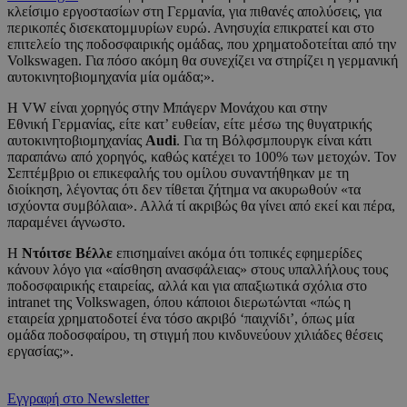
κλείσιμο εργοστασίων στη Γερμανία, για πιθανές απολύσεις, για
περικοπές δισεκατομμυρίων ευρώ. Ανησυχία επικρατεί και στο
επιτελείο της ποδοσφαιρικής ομάδας, που χρηματοδοτείται από την
Volkswagen. Για πόσο ακόμη θα συνεχίζει να στηρίζει η γερμανική
αυτοκινητοβιομηχανία μία ομάδα;».
Η VW είναι χορηγός στην Μπάγερν Μονάχου και στην
Εθνική Γερμανίας, είτε κατ’ ευθείαν, είτε μέσω της θυγατρικής
αυτοκινητοβιομηχανίας
Audi
. Για τη Βόλφσμπουργκ είναι κάτι
παραπάνω από χορηγός, καθώς κατέχει το 100% των μετοχών. Τον
Σεπτέμβριο οι επικεφαλής του ομίλου συναντήθηκαν με τη
διοίκηση, λέγοντας ότι δεν τίθεται ζήτημα να ακυρωθούν «τα
ισχύοντα συμβόλαια». Αλλά τί ακριβώς θα γίνει από εκεί και πέρα,
παραμένει άγνωστο.
Η
Ντόιτσε Βέλλε
επισημαίνει ακόμα ότι τοπικές εφημερίδες
κάνουν λόγο για «αίσθηση ανασφάλειας» στους υπαλλήλους τους
ποδοσφαιρικής εταιρείας, αλλά και για απαξιωτικά σχόλια στο
intranet της Volkswagen, όπου κάποιοι διερωτώνται «πώς η
εταιρεία χρηματοδοτεί ένα τόσο ακριβό ‘παιχνίδι’, όπως μία
ομάδα ποδοσφαίρου, τη στιγμή που κινδυνεύουν χιλιάδες θέσεις
εργασίας;».
Εγγραφή στο Newsletter