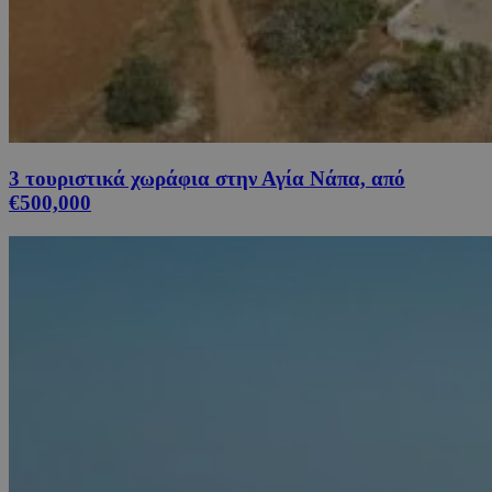
3 τουριστικά χωράφια στην Αγία Νάπα, από
€500,000