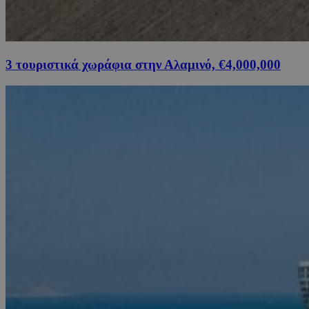
3 τουριστικά χωράφια στην Αλαμινό, €4,000,000