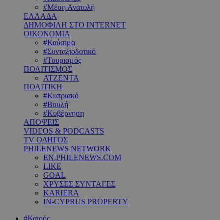
#Μέση Ανατολή
ΕΛΛΑΔΑ
ΔΗΜΟΦΙΛΗ ΣΤΟ INTERNET
ΟΙΚΟΝΟΜΙΑ
#Καύσιμα
#Συνταξιοδοτικό
#Τουρισμός
ΠΟΛΙΤΙΣΜΟΣ
ΑΤΖΕΝΤΑ
ΠΟΛΙΤΙΚΗ
#Κυπριακό
#Βουλή
#Κυβέρνηση
ΑΠΟΨΕΙΣ
VIDEOS & PODCASTS
TV ΟΔΗΓΟΣ
PHILENEWS NETWORK
EN.PHILENEWS.COM
LIKE
GOAL
ΧΡΥΣΕΣ ΣΥΝΤΑΓΕΣ
KARIERA
IN-CYPRUS PROPERTY
#Καιρός