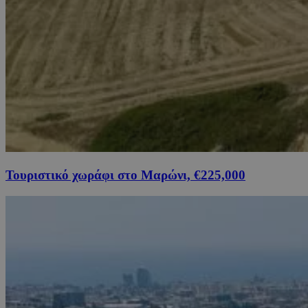
Τουριστικό χωράφι στο Μαρώνι, €225,000