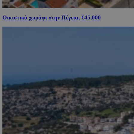
Οικιστικό χωράφι στην Πέγεια, €45,000