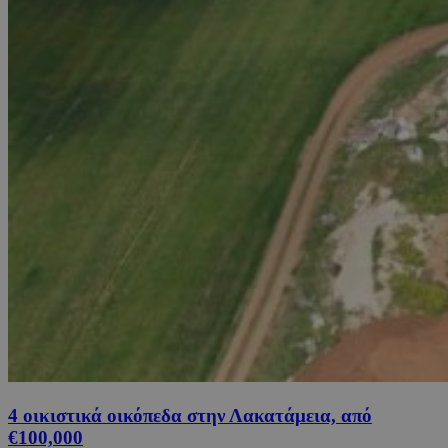
4 οικιστικά οικόπεδα στην Λακατάμεια, από
€100,000