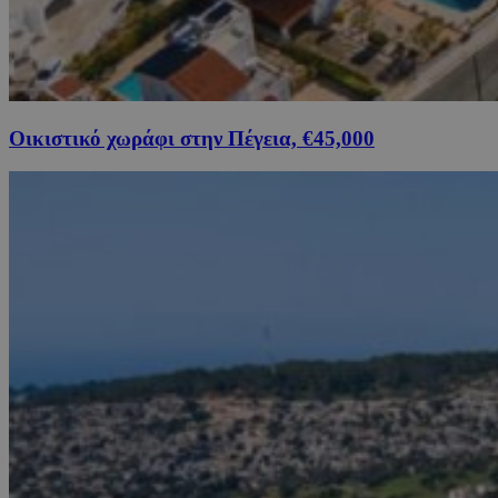
Οικιστικό χωράφι στην Πέγεια, €45,000