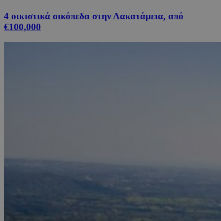
4 οικιστικά οικόπεδα στην Λακατάμεια, από
€100,000