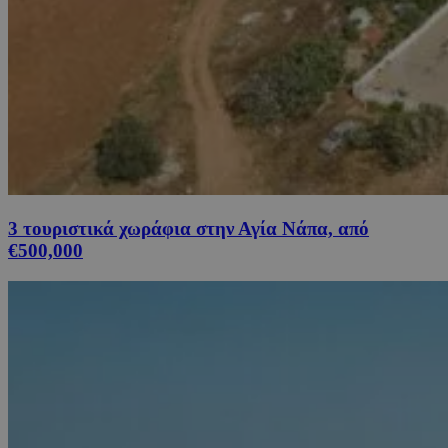
3 τουριστικά χωράφια στην Αγία Νάπα, από
€500,000