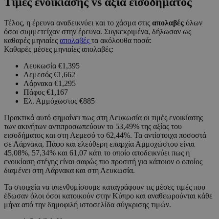
Τιμές ενοικίασης vs αξία εισοδήματος
Τέλος, η έρευνα αναδεικνύει και το χάσμα στις
απολαβές
όλων
όσοι συμμετείχαν στην έρευνα. Συγκεκριμένα, δήλωσαν ως
καθαρές μηνιαίες
απολαβές
τα ακόλουθα ποσά:
Καθαρές μέσες μηνιαίες απολαβές:
Λευκωσία €1,395
Λεμεσός €1,662
Λάρνακα €1,295
Πάφος €1,167
Ελ. Αμμόχωστος €885
Πρακτικά αυτό σημαίνει πως στη Λευκωσία οι τιμές ενοικίασης
των ακινήτων αντιπροσωπεύουν το 53,49% της αξίας του
εισοδήματος και στη Λεμεσό το 62,44%. Τα αντίστοιχα ποσοστά
σε Λάρνακα, Πάφο και ελεύθερη επαρχία Αμμοχώστου είναι
45,08%, 57,34% και 61,07 κάτι το οποίο αποδεικνύει πως η
ενοικίαση στέγης είναι σαφώς πιο προσιτή για κάποιον ο οποίος
διαμένει στη Λάρνακα και στη Λευκωσία.
Τα στοιχεία να υπενθυμίσουμε καταγράφουν τις μέσες τιμές που
έδωσαν όλοι όσοι κατοικούν στην Κύπρο και αναθεωρούνται κάθε
μήνα από την δημοφιλή ιστοσελίδα σύγκρισης τιμών.