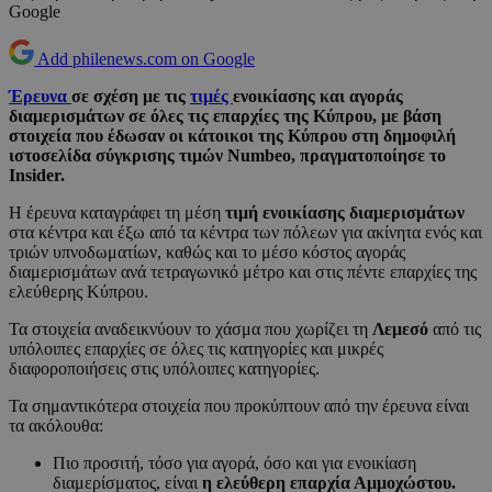
Google
Add philenews.com on Google
Έρευνα
σε σχέση με τις
τιμές
ενοικίασης και αγοράς
διαμερισμάτων σε όλες τις επαρχίες της Κύπρου, με βάση
στοιχεία που έδωσαν οι κάτοικοι της Κύπρου στη δημοφιλή
ιστοσελίδα σύγκρισης τιμών Numbeo, πραγματοποίησε το
Insider.
Η έρευνα καταγράφει τη μέση
τιμή ενοικίασης διαμερισμάτων
στα κέντρα και έξω από τα κέντρα των πόλεων για ακίνητα ενός και
τριών υπνοδωματίων, καθώς και το μέσο κόστος αγοράς
διαμερισμάτων ανά τετραγωνικό μέτρο και στις πέντε επαρχίες της
ελεύθερης Κύπρου.
Τα στοιχεία αναδεικνύουν το χάσμα που χωρίζει τη
Λεμεσό
από τις
υπόλοιπες επαρχίες σε όλες τις κατηγορίες και μικρές
διαφοροποιήσεις στις υπόλοιπες κατηγορίες.
Τα σημαντικότερα στοιχεία που προκύπτουν από την έρευνα είναι
τα ακόλουθα:
Πιο προσιτή, τόσο για αγορά, όσο και για ενοικίαση
διαμερίσματος, είναι
η ελεύθερη επαρχία Αμμοχώστου.