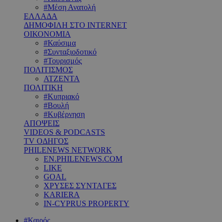
#Μέση Ανατολή
ΕΛΛΑΔΑ
ΔΗΜΟΦΙΛΗ ΣΤΟ INTERNET
ΟΙΚΟΝΟΜΙΑ
#Καύσιμα
#Συνταξιοδοτικό
#Τουρισμός
ΠΟΛΙΤΙΣΜΟΣ
ΑΤΖΕΝΤΑ
ΠΟΛΙΤΙΚΗ
#Κυπριακό
#Βουλή
#Κυβέρνηση
ΑΠΟΨΕΙΣ
VIDEOS & PODCASTS
TV ΟΔΗΓΟΣ
PHILENEWS NETWORK
EN.PHILENEWS.COM
LIKE
GOAL
ΧΡΥΣΕΣ ΣΥΝΤΑΓΕΣ
KARIERA
IN-CYPRUS PROPERTY
#Καιρός