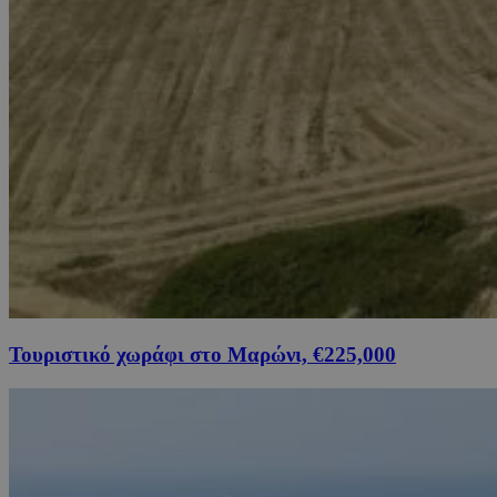
Τουριστικό χωράφι στο Μαρώνι, €225,000