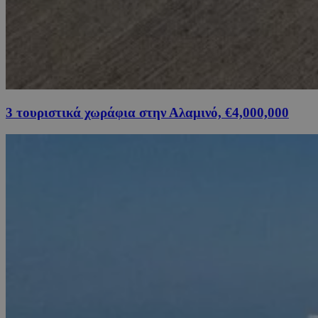
3 τουριστικά χωράφια στην Αλαμινό, €4,000,000