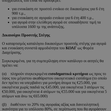
υποχρεώσεις του είναι να προσφέρει:
για ενοικίαση σε προσιτό ενοίκιο σε δικαιούχους για 6 έτη
900 τ.μ.,
για ενοικίαση σε αγοραίο ενοίκιο για 6 έτη 400 τ.μ.,
για αγορά στην ελεύθερη αγορά σε οποιαδήποτε τιμή τα
υπόλοιπα 1600 τμ της ανάπτυξης.
Δικαιούχοι Προσιτής Στέγης
Ο καταρτισμός καταλόγου δικαιούχων προσιτής στέγης για αγορά
και ενοικίαση συνιστά αρμοδιότητα του
ΚΟΑΓ
ως Φορέα
Διαχείρισης.
Συγκεκριμένα, για τη συμπερίληψη στον κατάλογο οι αιτητές θα
πρέπει να:
(α) πληρούν συγκεκριμένα
εισοδηματικά κριτήρια
ως προς το
ύψος του μέγιστου ακαθάριστου οικογενειακό εισόδημα (το οποίο
δεν πρέπει να υπερβαίνει για μονήρη άτομα τις €25.000, για
οικογένεια χωρίς παιδιά τις €45.000, για οικογένεια 3 ατόμων τις
€50.000, για οικογένεια 4 ατόμων τις €55.000 και για οικογένεια 5
ατόμων και άνω τις €65.000)
(β) διαθέτουν το 20% της αγοραίας αξίας και δανειοληπτική
ικανότητα για το υπόλοιπο 80%, σε περίπτωση που θα αγοράσουν