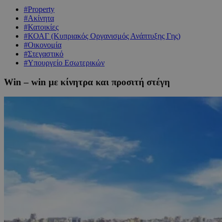
#Property
#Ακίνητα
#Κατοικίες
#ΚΟΑΓ (Κυπριακός Οργανισμός Ανάπτυξης Γης)
#Οικονομία
#Στεγαστικό
#Υπουργείο Εσωτερικών
Win – win με κίνητρα και προσιτή στέγη