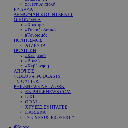
#Μέση Ανατολή
ΕΛΛΑΔΑ
ΔΗΜΟΦΙΛΗ ΣΤΟ INTERNET
ΟΙΚΟΝΟΜΙΑ
#Καύσιμα
#Συνταξιοδοτικό
#Τουρισμός
ΠΟΛΙΤΙΣΜΟΣ
ΑΤΖΕΝΤΑ
ΠΟΛΙΤΙΚΗ
#Κυπριακό
#Βουλή
#Κυβέρνηση
ΑΠΟΨΕΙΣ
VIDEOS & PODCASTS
TV ΟΔΗΓΟΣ
PHILENEWS NETWORK
EN.PHILENEWS.COM
LIKE
GOAL
ΧΡΥΣΕΣ ΣΥΝΤΑΓΕΣ
KARIERA
IN-CYPRUS PROPERTY
#Καιρός