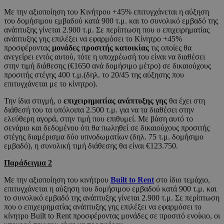
Με την αξιοποίηση του Κινήτρου +45% επιτυγχάνεται η αύξηση
του δομήσιμου εμβαδού κατά 900 τ.μ. και το συνολικό εμβαδό της
ανάπτυξης γίνεται 2.900 τ.μ. Σε περίπτωση που ο επιχειρηματίας
ανάπτυξης γης επιλέξει να εφαρμόσει το Κίνητρο +45%
προσφέροντας
μονάδες
προσιτής κατοικίας
τις οποίες θα
ανεγείρει εντός αυτού, τότε η υποχρέωσή του είναι να διαθέσει
στην τιμή διάθεσης (€1650 ανά δομήσιμο μέτρο) σε δικαιούχους
προσιτής στέγης 400 τ.μ.(δηλ. το 20/45 της αύξησης που
επιτυγχάνεται με το κίνητρο).
Την ίδια στιγμή, ο
επιχειρηματίας ανάπτυξης γης
θα έχει στη
διάθεσή του τα υπόλοιπα 2.500 τ.μ. για να τα διαθέσει στην
ελεύθερη αγορά, στην τιμή που επιθυμεί. Με βάση αυτό το
σενάριο και δεδομένου ότι θα πωληθεί σε δικαιούχους προσιτής
στέγης διαμέρισμα δύο υπνοδωματίων (δηλ. 75 τ.μ. δομήσιμο
εμβαδό), η συνολική τιμή διάθεσης θα είναι €123.750.
Παράδειγμα 2
Με την αξιοποίηση του κινήτρου
Built to Rent
στο ίδιο τεμάχιο,
επιτυγχάνεται η αύξηση του δομήσιμου εμβαδού κατά 900 τ.μ. και
το συνολικό εμβαδό της ανάπτυξης γίνεται 2.900 τ.μ. Σε περίπτωση
που ο επιχειρηματίας ανάπτυξης γης επιλέξει να εφαρμόσει το
κίνητρο Built to Rent προσφέροντας μονάδες σε προσιτό ενοίκιο, οι