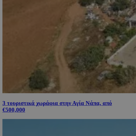
3 τουριστικά χωράφια στην Αγία Νάπα, από
€500,000