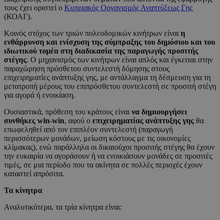
τους έχει οριστεί ο
Κυπριακός Οργανισμός Αναπτύξεως Γης
(ΚΟΑΓ).
Κοινός στόχος των τριών πολεοδομικών κινήτρων είναι
η
ενθάρρυνση και ενίσχυση της σύμπραξης του δημόσιου και του
ιδιωτικού τομέα στη διαδικασία της παραγωγής προσιτής
στέγης
. Ο μηχανισμός των κινήτρων είναι απλός και έγκειται στην
παραχώρηση πρόσθετου συντελεστή δόμησης στους
επιχειρηματίες ανάπτυξης γης, με αντάλλαγμα τη δέσμευση για τη
μετατροπή μέρους του επιπρόσθετου συντελεστή σε προσιτή στέγη
για αγορά ή ενοικίαση.
Ουσιαστικά, πρόθεση του κράτους είναι
να δημιουργήσει
συνθήκες
win
-win
, αφού ο
επιχειρηματίας ανάπτυξης γης
θα
επωφεληθεί από τον επιπλέον συντελεστή (παραγωγή
περισσότερων μονάδων, μείωση κόστους με τις οικονομίες
κλίμακας), ενώ παράλληλα οι δικαιούχοι προσιτής στέγης θα έχουν
την ευκαιρία να αγοράσουν ή να ενοικιάσουν μονάδες σε προσιτές
τιμές, σε μια περίοδο που τα ακίνητα σε πολλές περιοχές έχουν
καταστεί απρόσιτα.
Τα κίνητρα
Αναλυτικότερα, τα τρία κίνητρα είναι: