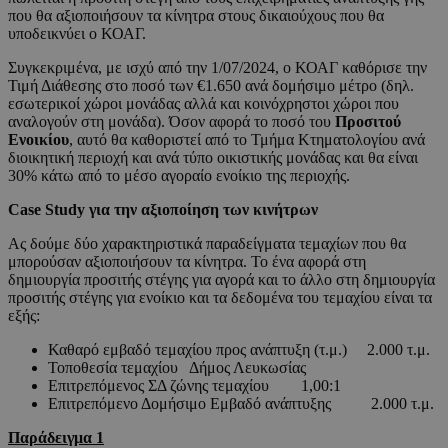
που θα αξιοποιήσουν τα κίνητρα στους δικαιούχους που θα
υποδεικνύει ο ΚΟΑΓ.
Συγκεκριμένα, με ισχύ από την 1/07/2024, ο ΚΟΑΓ καθόρισε την
Τιμή Διάθεσης στο ποσό των €1.650 ανά δομήσιμο μέτρο (δηλ.
εσωτερικοί χώροι μονάδας αλλά και κοινόχρηστοι χώροι που
αναλογούν στη μονάδα). Όσον αφορά το ποσό του
Προσιτού
Ενοικίου
, αυτό θα καθοριστεί από το Τμήμα Κτηματολογίου ανά
διοικητική περιοχή και ανά τύπο οικιστικής μονάδας και θα είναι
30% κάτω από το μέσο αγοραίο ενοίκιο της περιοχής.
Case
Study
για την αξιοποίηση των κινήτρων
Ας δούμε δύο χαρακτηριστικά παραδείγματα τεμαχίων που θα
μπορούσαν αξιοποιήσουν τα κίνητρα. Το ένα αφορά στη
δημιουργία προσιτής στέγης για αγορά και το άλλο στη δημιουργία
προσιτής στέγης για ενοίκιο και τα δεδομένα του τεμαχίου είναι τα
εξής:
Καθαρό εμβαδό τεμαχίου προς ανάπτυξη (τ.μ.) 2.000 τ.μ.
Τοποθεσία τεμαχίου Δήμος Λευκωσίας
Επιτρεπόμενος ΣΔ ζώνης τεμαχίου 1,00:1
Επιτρεπόμενο Δομήσιμο Εμβαδό ανάπτυξης 2.000 τ.μ.
Παράδειγμα 1