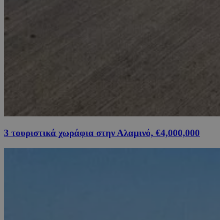
3 τουριστικά χωράφια στην Αλαμινό, €4,000,000