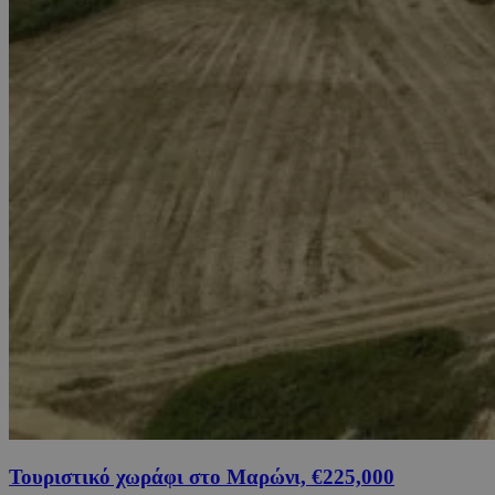
Τουριστικό χωράφι στο Μαρώνι, €225,000