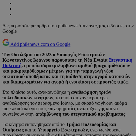
Δες περισσότερα άρθρα του philenews όταν αναζητάς ειδήσεις στην
Google
Add philenews.com on Google
Τον Οκτώβριο του 2023 ο Υπουργός Εσωτερικών
Κωνσταντίνος Ιωάννου παρουσίασε τη Νέα Ενιαία
Στεγαστική
Πολιτική
, η οποία συμπεριλαμβάνει αριθμό βραχυπρόθεσμων
και μακροπρόθεσμων μέτρων για την παραγωγή νέου
οικιστικού αποθέματος και τη διάθεση στην αγορά κατοικιών
και διαμερισμάτων για αγορά ή ενοικίαση σε προσιτές τιμές.
Στο πλαίσιο αυτό, ανακοινώθηκε η
αναθεώρηση τριών
πολεοδομικών κινήτρων
, τα οποία έτυχαν περαιτέρω
αναθεώρησης τον περασμένο Ιούνιο, με σκοπό να γίνουν ακόμα
πιο ελκυστικά για τους επιχειρηματίες ανάπτυξης γης και να
συντείνουν στην
απάμβλυνση του στεγαστικού προβλήματος
.
Τα κίνητρα εκπονήθηκαν από το
Τμήμα Πολεοδομίας και
Οικήσεως
και το
Υπουργείο Εσωτερικών
, ενώ ως Φορέας
Διαχείρισης συγκεκριμένων θεμάτων που άπτονται της εφαρμογής