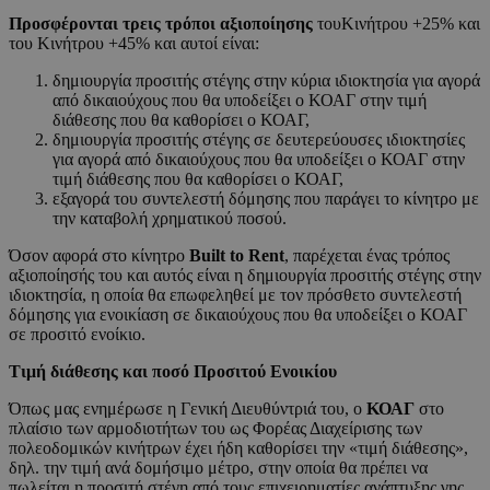
Προσφέρονται τρεις τρόποι αξιοποίησης
τουΚινήτρου +25% και
του Κινήτρου +45% και αυτοί είναι:
δημιουργία προσιτής στέγης στην κύρια ιδιοκτησία για αγορά
από δικαιούχους που θα υποδείξει ο ΚΟΑΓ στην τιμή
διάθεσης που θα καθορίσει ο ΚΟΑΓ,
δημιουργία προσιτής στέγης σε δευτερεύουσες ιδιοκτησίες
για αγορά από δικαιούχους που θα υποδείξει ο ΚΟΑΓ στην
τιμή διάθεσης που θα καθορίσει ο ΚΟΑΓ,
εξαγορά του συντελεστή δόμησης που παράγει το κίνητρο με
την καταβολή χρηματικού ποσού.
Όσον αφορά στο κίνητρο
Built
to
Rent
, παρέχεται ένας τρόπος
αξιοποίησής του και αυτός είναι η δημιουργία προσιτής στέγης στην
ιδιοκτησία, η οποία θα επωφεληθεί με τον πρόσθετο συντελεστή
δόμησης για ενοικίαση σε δικαιούχους που θα υποδείξει ο ΚΟΑΓ
σε προσιτό ενοίκιο.
Τιμή διάθεσης και ποσό Προσιτού Ενοικίου
Όπως μας ενημέρωσε η Γενική Διευθύντριά του, ο
ΚΟΑΓ
στο
πλαίσιο των αρμοδιοτήτων του ως Φορέας Διαχείρισης των
πολεοδομικών κινήτρων έχει ήδη καθορίσει την «τιμή διάθεσης»,
δηλ. την τιμή ανά δομήσιμο μέτρο, στην οποία θα πρέπει να
πωλείται η προσιτή στέγη από τους επιχειρηματίες ανάπτυξης γης