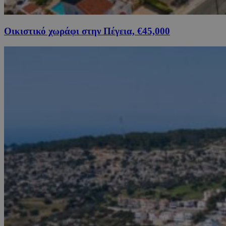
Οικιστικό χωράφι στην Πέγεια, €45,000