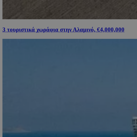
3 τουριστικά χωράφια στην Αλαμινό, €4,000,000