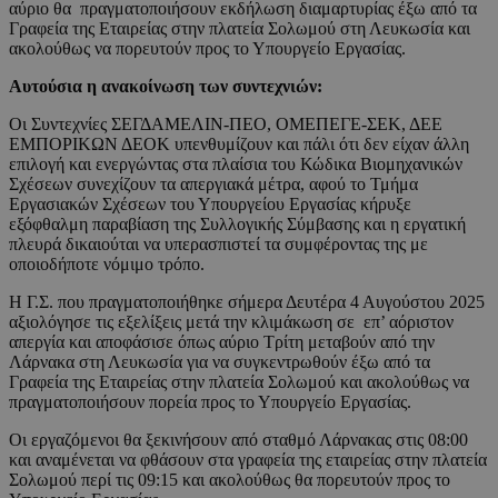
αύριο θα πραγματοποιήσουν εκδήλωση διαμαρτυρίας έξω από τα
Γραφεία της Εταιρείας στην πλατεία Σολωμού στη Λευκωσία και
ακολούθως να πορευτούν προς το Υπουργείο Εργασίας.
Αυτούσια η ανακοίνωση των συντεχνιών:
Οι Συντεχνίες ΣΕΓΔΑΜΕΛΙΝ-ΠΕΟ, ΟΜΕΠΕΓΕ-ΣΕΚ, ΔΕΕ
ΕΜΠΟΡΙΚΩΝ ΔΕΟΚ υπενθυμίζουν και πάλι ότι δεν είχαν άλλη
επιλογή και ενεργώντας στα πλαίσια του Κώδικα Βιομηχανικών
Σχέσεων συνεχίζουν τα απεργιακά μέτρα, αφού το Τμήμα
Εργασιακών Σχέσεων του Υπουργείου Εργασίας κήρυξε
εξόφθαλμη παραβίαση της Συλλογικής Σύμβασης και η εργατική
πλευρά δικαιούται να υπερασπιστεί τα συμφέροντας της με
οποιοδήποτε νόμιμο τρόπο.
Η Γ.Σ. που πραγματοποιήθηκε σήμερα Δευτέρα 4 Αυγούστου 2025
αξιολόγησε τις εξελίξεις μετά την κλιμάκωση σε επ’ αόριστον
απεργία και αποφάσισε όπως αύριο Τρίτη μεταβούν από την
Λάρνακα στη Λευκωσία για να συγκεντρωθούν έξω από τα
Γραφεία της Εταιρείας στην πλατεία Σολωμού και ακολούθως να
πραγματοποιήσουν πορεία προς το Υπουργείο Εργασίας.
Οι εργαζόμενοι θα ξεκινήσουν από σταθμό Λάρνακας στις 08:00
και αναμένεται να φθάσουν στα γραφεία της εταιρείας στην πλατεία
Σολωμού περί τις 09:15 και ακολούθως θα πορευτούν προς το