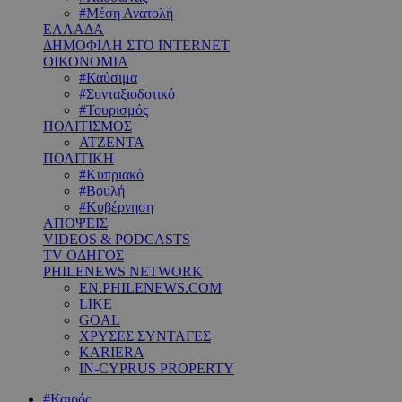
#Μέση Ανατολή
ΕΛΛΑΔΑ
ΔΗΜΟΦΙΛΗ ΣΤΟ INTERNET
ΟΙΚΟΝΟΜΙΑ
#Καύσιμα
#Συνταξιοδοτικό
#Τουρισμός
ΠΟΛΙΤΙΣΜΟΣ
ΑΤΖΕΝΤΑ
ΠΟΛΙΤΙΚΗ
#Κυπριακό
#Βουλή
#Κυβέρνηση
ΑΠΟΨΕΙΣ
VIDEOS & PODCASTS
TV ΟΔΗΓΟΣ
PHILENEWS NETWORK
EN.PHILENEWS.COM
LIKE
GOAL
ΧΡΥΣΕΣ ΣΥΝΤΑΓΕΣ
KARIERA
IN-CYPRUS PROPERTY
#Καιρός