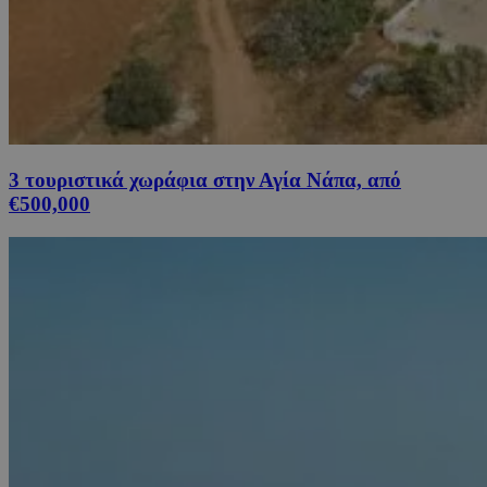
3 τουριστικά χωράφια στην Αγία Νάπα, από
€500,000