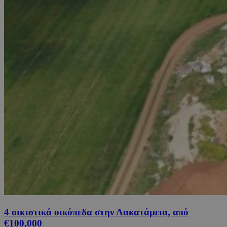
4 οικιστικά οικόπεδα στην Λακατάμεια, από
€100,000