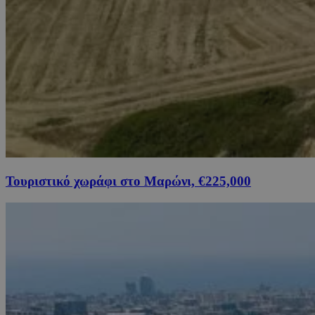
Τουριστικό χωράφι στο Μαρώνι, €225,000