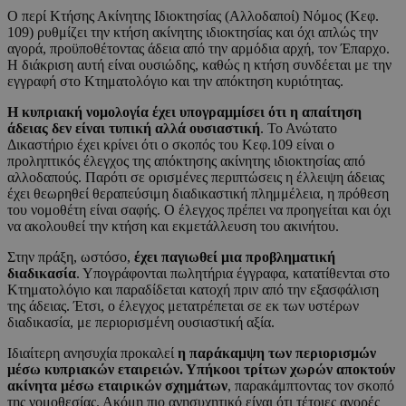
Ο περί Κτήσης Ακίνητης Ιδιοκτησίας (Αλλοδαποί) Νόμος (Κεφ.
109) ρυθμίζει την κτήση ακίνητης ιδιοκτησίας και όχι απλώς την
αγορά, προϋποθέτοντας άδεια από την αρμόδια αρχή, τον Έπαρχο.
Η διάκριση αυτή είναι ουσιώδης, καθώς η κτήση συνδέεται με την
εγγραφή στο Κτηματολόγιο και την απόκτηση κυριότητας.
Η κυπριακή νομολογία έχει υπογραμμίσει ότι η απαίτηση
άδειας δεν είναι τυπική αλλά ουσιαστική
. Το Ανώτατο
Δικαστήριο έχει κρίνει ότι ο σκοπός του Κεφ.109 είναι ο
προληπτικός έλεγχος της απόκτησης ακίνητης ιδιοκτησίας από
αλλοδαπούς. Παρότι σε ορισμένες περιπτώσεις η έλλειψη άδειας
έχει θεωρηθεί θεραπεύσιμη διαδικαστική πλημμέλεια, η πρόθεση
του νομοθέτη είναι σαφής. Ο έλεγχος πρέπει να προηγείται και όχι
να ακολουθεί την κτήση και εκμετάλλευση του ακινήτου.
Στην πράξη, ωστόσο,
έχει παγιωθεί μια προβληματική
διαδικασία
. Υπογράφονται πωλητήρια έγγραφα, κατατίθενται στο
Κτηματολόγιο και παραδίδεται κατοχή πριν από την εξασφάλιση
της άδειας. Έτσι, ο έλεγχος μετατρέπεται σε εκ των υστέρων
διαδικασία, με περιορισμένη ουσιαστική αξία.
Ιδιαίτερη ανησυχία προκαλεί
η παράκαμψη των περιορισμών
μέσω κυπριακών εταιρειών. Υπήκοοι τρίτων χωρών αποκτούν
ακίνητα μέσω εταιρικών σχημάτων
, παρακάμπτοντας τον σκοπό
της νομοθεσίας. Ακόμη πιο ανησυχητικό είναι ότι τέτοιες αγορές