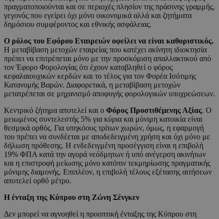
πραγματοποιούνται και σε περιοχές πλησίον της πράσινης γραμμής,
γεγονός που εγείρει όχι μόνο οικονομικά αλλά και ζητήματα
δημόσιου συμφέροντος και εθνικής ασφάλειας.
Ο ρόλος του Εφόρου Εταιρειών οφείλει να είναι καθοριστικός.
Η μεταβίβαση μετοχών εταιρείας που κατέχει ακίνητη ιδιοκτησία
πρέπει να επιτρέπεται μόνο με την προσκόμιση απαλλακτικού από
τον Έφορο Φορολογίας ότι έχουν καταβληθεί ο φόρος
κεφαλαιουχικών κερδών και το τέλος για τον Φορέα Ισότιμης
Κατανομής Βαρών. Διαφορετικά, η μεταβίβαση μετοχών
μετατρέπεται σε μηχανισμό αποφυγής φορολογικών υποχρεώσεων.
Κεντρικό ζήτημα αποτελεί και ο
Φόρος Προστιθέμενης Αξίας
. Ο
μειωμένος συντελεστής 5% για κύρια και μόνιμη κατοικία είναι
θεσμικά ορθός. Για υπηκόους τρίτων χωρών, όμως, η εφαρμογή
του πρέπει να συνδέεται με αποδεδειγμένη χρήση και όχι μόνο με
δήλωση πρόθεσης. Η ενδεδειγμένη προσέγγιση είναι η επιβολή
19% ΦΠΑ κατά την αγορά νεόδμητων ή υπό ανέγερση ακινήτων
και η επιστροφή μείωσης μόνο κατόπιν τεκμηρίωσης πραγματικής
μόνιμης διαμονής. Επιπλέον, η επιβολή τέλους εξέτασης αιτήσεων
αποτελεί ορθό μέτρο.
Η ένταξη της Κύπρου στη Ζώνη Σένγκεν
Δεν μπορεί να αγνοηθεί η προοπτική ένταξης της Κύπρου στη