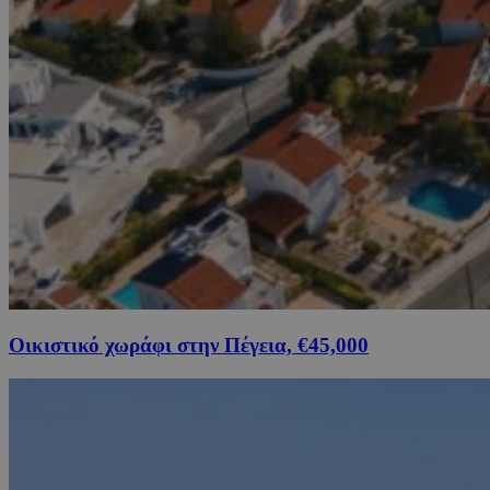
Οικιστικό χωράφι στην Πέγεια, €45,000