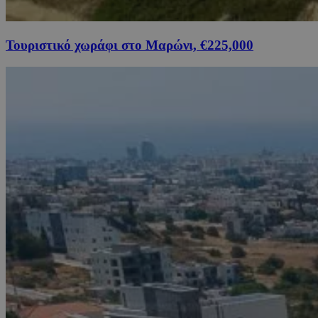
Τουριστικό χωράφι στο Μαρώνι, €225,000