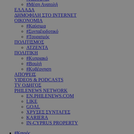
#Μέση Ανατολή
ΕΛΛΑΔΑ
ΔΗΜΟΦΙΛΗ ΣΤΟ INTERNET
ΟΙΚΟΝΟΜΙΑ
#Καύσιμα
#Συνταξιοδοτικό
#Τουρισμός
ΠΟΛΙΤΙΣΜΟΣ
ΑΤΖΕΝΤΑ
ΠΟΛΙΤΙΚΗ
#Κυπριακό
#Βουλή
#Κυβέρνηση
ΑΠΟΨΕΙΣ
VIDEOS & PODCASTS
TV ΟΔΗΓΟΣ
PHILENEWS NETWORK
EN.PHILENEWS.COM
LIKE
GOAL
ΧΡΥΣΕΣ ΣΥΝΤΑΓΕΣ
KARIERA
IN-CYPRUS PROPERTY
#Καιρός