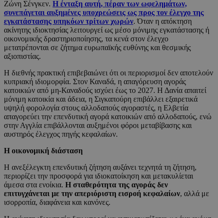
Ζώνη Σένγκεν.
Η ένταξη αυτή, πέραν των ωφελημάτων,
συνεπάγεται αυξημένες υποχρεώσεις ως προς τον έλεγχο της
εγκατάστασης υπηκόων τρίτων χωρών
. Όταν η απόκτηση
ακίνητης ιδιοκτησίας λειτουργεί ως μέσο μόνιμης εγκατάστασης ή
οικονομικής δραστηριοποίησης, τα κενά στον έλεγχο
μετατρέπονται σε ζήτημα ευρωπαϊκής ευθύνης και θεσμικής
αξιοπιστίας.
Η διεθνής πρακτική επιβεβαιώνει ότι οι περιορισμοί δεν αποτελούν
κυπριακή ιδιομορφία. Στον Καναδά, η απαγόρευση αγοράς
κατοικιών από μη-Καναδούς ισχύει έως το 2027. Η Δανία απαιτεί
μόνιμη κατοικία και άδεια, η Σιγκαπούρη επιβάλλει εξαιρετικά
υψηλή φορολογία στους αλλοδαπούς αγοραστές, η Ελβετία
απαγορεύει την επενδυτική αγορά κατοικιών από αλλοδαπούς, ενώ
στην Αγγλία επιβάλλονται αυξημένοι φόροι μεταβίβασης και
αυστηρός έλεγχος πηγής κεφαλαίων.
Η οικονομική διάσταση
Η ανεξέλεγκτη επενδυτική ζήτηση αυξάνει τεχνητά τη ζήτηση,
περιορίζει την προσφορά για ιδιοκατοίκηση και μετακυλίεται
άμεσα στα ενοίκια.
Η σταθερότητα της αγοράς δεν
επιτυγχάνεται με την απεριόριστη εισροή κεφαλαίων
, αλλά με
ισορροπία, διαφάνεια και κανόνες.