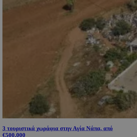
3 τουριστικά χωράφια στην Αγία Νάπα, από
€500,000