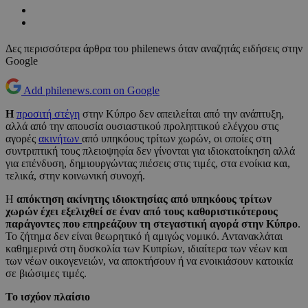
Δες περισσότερα άρθρα του philenews όταν αναζητάς ειδήσεις στην
Google
Add philenews.com on Google
Η
προσιτή στέγη
στην Κύπρο δεν απειλείται από την ανάπτυξη,
αλλά από την απουσία ουσιαστικού προληπτικού ελέγχου στις
αγορές
ακινήτων
από υπηκόους τρίτων χωρών, οι οποίες στη
συντριπτική τους πλειοψηφία δεν γίνονται για ιδιοκατοίκηση αλλά
για επένδυση, δημιουργώντας πιέσεις στις τιμές, στα ενοίκια και,
τελικά, στην κοινωνική συνοχή.
Η
απόκτηση ακίνητης ιδιοκτησίας από υπηκόους τρίτων
χωρών έχει εξελιχθεί σε έναν από τους καθοριστικότερους
παράγοντες που επηρεάζουν τη στεγαστική αγορά στην Κύπρο
.
Το ζήτημα δεν είναι θεωρητικό ή αμιγώς νομικό. Αντανακλάται
καθημερινά στη δυσκολία των Κυπρίων, ιδιαίτερα των νέων και
των νέων οικογενειών, να αποκτήσουν ή να ενοικιάσουν κατοικία
σε βιώσιμες τιμές.
Το ισχύον πλαίσιο