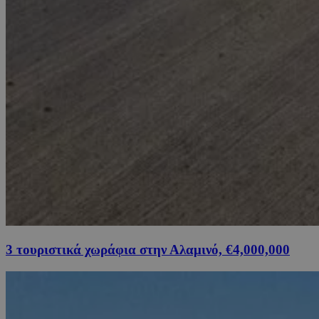
3 τουριστικά χωράφια στην Αλαμινό, €4,000,000