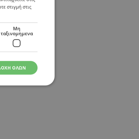
τε στιγμή στις
Μη
ταξινομημενα
ΔΟΧΗ ΟΛΩΝ