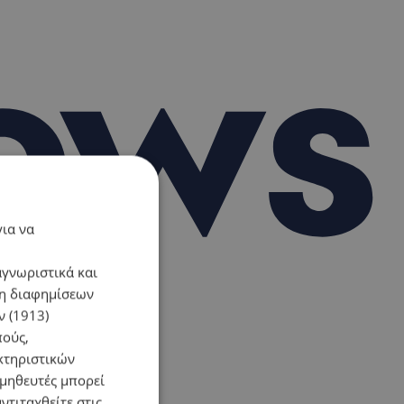
για να
αγνωριστικά και
ση διαφημίσεων
 (1913)
πούς,
κτηριστικών
ομηθευτές μπορεί
ντιταχθείτε στις