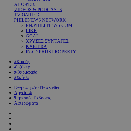
ΑΠΟΨΕΙΣ
VIDEOS & PODCASTS
TV ΟΔΗΓΟΣ
PHILENEWS NETWORK
EN.PHILENEWS.COM
LIKE
GOAL
ΧΡΥΣΕΣ ΣΥΝΤΑΓΕΣ
KARIERA
IN-CYPRUS PROPERTY
#Καιρός
#Τζόκερ
#Φαρμακεία
#Σκίτσο
Εγγραφή στο Newsletter
Αρχείο Φ
Ψηφιακές Εκδόσεις
Αφιερώματα