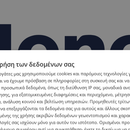
ρήση των δεδομένων σας
εργάτες μας χρησιμοποιούμε cookies και παρόμοιες τεχνολογίες 
ι να έχουμε πρόσβαση σε πληροφορίες στη συσκευή σας και να
 προσωπικά δεδομένα, όπως τη διεύθυνση IP σας, μοναδικά αν
σης, για εξατομικευμένες διαφημίσεις και περιεχόμενο, μέτρη
υ, ανάλυση κοινού και βελτίωση υπηρεσιών.
Προμηθευτές τρίτων
 να επεξεργάζονται τα δεδομένα σας για αυτούς και άλλους σκο
ένης της χρήσης ακριβών δεδομένων γεωεντοπισμού και χαρα
λογές σας ισχύουν μόνο για αυτόν τον ιστότοπο. Ορισμένοι πρ
 έννομο συμφέρον αντί για συγκατάθεση· έχετε το δικαίωμα να α