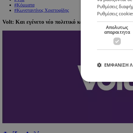
#Κόμματα
Ρυθμίσεις διαφή
#Κωνσταντίνος Χριστοφίδης
Ρυθμίσεις cookie
Volt: Και εγένετο νέο πολιτικό κόμμα
Απολυτως
απαραιτητα
ΕΜΦΑΝΙΣΗ 