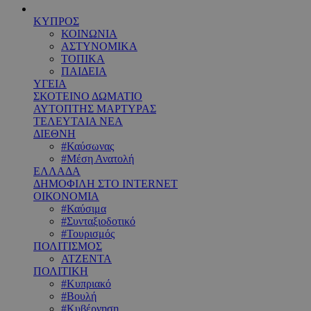
ΚΥΠΡΟΣ
ΚΟΙΝΩΝΙΑ
ΑΣΤΥΝΟΜΙΚΑ
ΤΟΠΙΚΑ
ΠΑΙΔΕΙΑ
ΥΓΕΙΑ
ΣΚΟΤΕΙΝΟ ΔΩΜΑΤΙΟ
ΑΥΤΟΠΤΗΣ ΜΑΡΤΥΡΑΣ
ΤΕΛΕΥΤΑΙΑ ΝΕΑ
ΔΙΕΘΝΗ
#Καύσωνας
#Μέση Ανατολή
ΕΛΛΑΔΑ
ΔΗΜΟΦΙΛΗ ΣΤΟ INTERNET
ΟΙΚΟΝΟΜΙΑ
#Καύσιμα
#Συνταξιοδοτικό
#Τουρισμός
ΠΟΛΙΤΙΣΜΟΣ
ΑΤΖΕΝΤΑ
ΠΟΛΙΤΙΚΗ
#Κυπριακό
#Βουλή
#Κυβέρνηση