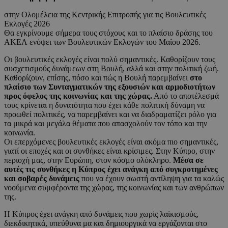
στην Ολομέλεια της Κεντρικής Επιτροπής για τις Βουλευτικές
Εκλογές 2026
Θα εγκρίνουμε σήμερα τους στόχους και το πλαίσιο δράσης του
ΑΚΕΛ ενόψει των Βουλευτικών Εκλογών του Μαΐου 2026.
Οι βουλευτικές εκλογές είναι πολύ σημαντικές. Καθορίζουν τους
συσχετισμούς δυνάμεων στη Βουλή, αλλά και στην πολιτική ζωή.
Καθορίζουν, επίσης, πόσο και πώς η Βουλή παρεμβαίνει
στο
πλαίσιο των Συνταγματικών της εξουσιών και αρμοδιοτήτων
προς όφελος της κοινωνίας και της χώρας.
Από το αποτέλεσμά
τους κρίνεται η δυνατότητα που έχει κάθε πολιτική δύναμη να
προωθεί πολιτικές, να παρεμβαίνει και να διαδραματίζει ρόλο για
τα μικρά και μεγάλα θέματα που απασχολούν τον τόπο και την
κοινωνία.
Οι επερχόμενες βουλευτικές εκλογές είναι ακόμα πιο σημαντικές,
γιατί οι εποχές και οι συνθήκες είναι κρίσιμες. Στην Κύπρο, στην
περιοχή μας, στην Ευρώπη, στον κόσμο ολόκληρο.
Μέσα σε
αυτές τις συνθήκες η Κύπρος έχει ανάγκη από συγκροτημένες
και σοβαρές δυνάμεις
που να έχουν σωστή αντίληψη για τα καλώς
νοούμενα συμφέροντα της χώρας, της κοινωνίας και των ανθρώπων
της.
Η Κύπρος έχει ανάγκη από δυνάμεις που χωρίς λαϊκισμούς,
διεκδικητικά, υπεύθυνα μα και δημιουργικά να εργάζονται στο