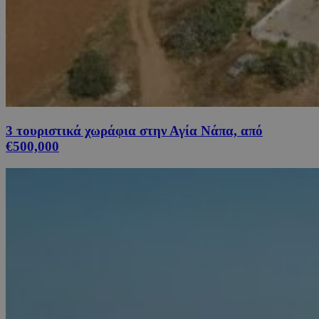
3 τουριστικά χωράφια στην Αγία Νάπα, από
€500,000