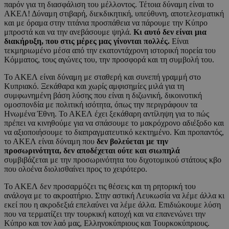
παρόν για τη διασφάλιση του μέλλοντος. Τέτοια δύναμη είναι το
ΑΚΕΛ! Δύναμη στιβαρή, διεκδικητική, υπεύθυνη, αποτελεσματική
και με όραμα στην τιτάνια προσπάθεια να πάρουμε την Κύπρο
μπροστά και να την ανεβάσουμε ψηλά.
Κι αυτό δεν είναι μια
διακήρυξη, που στις μέρες μας γίνονται πολλές.
Είναι
τεκμηριωμένο μέσα από την εκατοντάχρονη ιστορική πορεία του
Κόμματος, τους αγώνες του, την προσφορά και τη συμβολή του.
Το ΑΚΕΛ είναι δύναμη με σταθερή και συνεπή γραμμή στο
Κυπριακό. Ξεκάθαρα και χωρίς αμφισημίες μιλά για τη
συμφωνημένη βάση λύσης που είναι η διζωνική, δικοινοτική
ομοσπονδία με πολιτική ισότητα, όπως την περιγράφουν τα
Ηνωμένα Έθνη. Το ΑΚΕΛ έχει ξεκάθαρη αντίληψη για το πώς
πρέπει να κινηθούμε για να σπάσουμε το μακρόχρονο αδιέξοδο και
να αξιοποιήσουμε το διαπραγματευτικό κεκτημένο. Και προπαντός,
το ΑΚΕΛ είναι δύναμη που
δεν βολεύεται με την
προσωρινότητα, δεν αποδέχεται ούτε και σιωπηλά
συμβιβάζεται με την προσωρινότητα του διχοτομικού στάτους κβο
που ολοένα διολισθαίνει προς το χειρότερο.
Το ΑΚΕΛ δεν προσαρμόζει τις θέσεις και τη ρητορική του
ανάλογα με το ακροατήριο. Στην αστική Λευκωσία να λέμε άλλα κι
εκεί που η ακροδεξιά επελαύνει να λέμε άλλα. Επιδιώκουμε λύση
που να τερματίζει την τουρκική κατοχή και να επανενώνει την
Κύπρο και τον λαό μας, Ελληνοκύπριους και Τουρκοκύπριους.