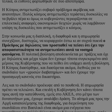
τελικά, οι ευθύνες φορτώθηκαν σε δύο αποτσίγαρα.
Η Κύπρος αντιμετωπίζει σοβαρό πρόβλημα ακρίβειας και
ανισοτήτων. Πολύς κόσμος αντιμετωπίζει τεράστιες δυσκολίες να
τα βγάλει πέρα κι όμως οι κυβερνώντες περιορίζονται σε
επιλεκτικές αναφορές οικονομικών δειχτών χωρίς να λαμβάνουν
υπόψη τις δυσκολίες που αντιμετωπίζει ο κόσμος.
Στην κοινωνία μας η διαπλοκή, η διαφθορά και η ατιμωρησία
συνεχίζουν, δυστυχώς, να κυριαρχούν έστω κι αν συχνά πυκνά
ο
Πρόεδρος με δηλώσεις του προσπαθεί να πείσει ότι έχει την
αποφασιστικότητα να αντιμετωπίσει αυτά τα νοσηρά
φαινόμενα.
Η πολιτική βούληση αποδεικνύεται με πράξεις και όχι
με δηλώσεις και μέχρι τώρα δεν έχουμε τίποτα συγκεκριμένο από
μέρους της Κυβέρνησης που να πείθει ότι υπάρχει αυτή η βούληση.
Η Κύπρος διασύρθηκε, και διασύρεται ακόμα, διεθνώς για το
σκάνδαλο των «χρυσών διαβατηρίων» και δεν έχουμε την
προσαγωγή κανενός στο δικαστήριο.
Λες και το σκάνδαλο προέκυψε από το πουθενά. Η ατιμωρησία
πρέπει να τελειώνει. Και επειδή η Κυβέρνηση δεν κάνει τίποτα
προς αυτή την κατεύθυνση, εμείς στο ΑΚΕΛ, στο μέτρο των
δυνατοτήτων μας, έχουμε αναλάβει δράση. Το αίτημά μας προς την
Αρχή καταπολέμησης της διαφθοράς, για διερεύνηση του
σκανδάλου στο Βασιλικό είναι ακόμα μια ενέργεια που