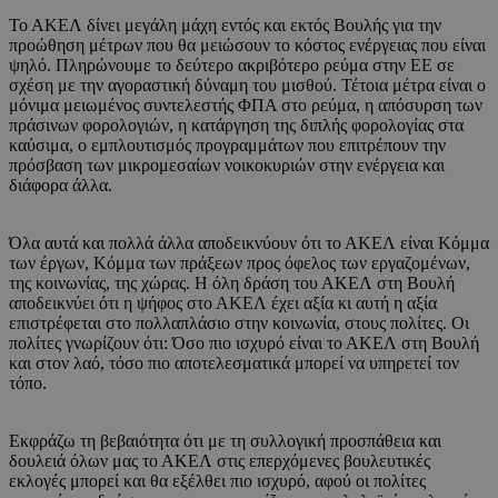
Το ΑΚΕΛ δίνει μεγάλη μάχη εντός και εκτός Βουλής για την
προώθηση μέτρων που θα μειώσουν το κόστος ενέργειας που είναι
ψηλό. Πληρώνουμε το δεύτερο ακριβότερο ρεύμα στην ΕΕ σε
σχέση με την αγοραστική δύναμη του μισθού. Τέτοια μέτρα είναι ο
μόνιμα μειωμένος συντελεστής ΦΠΑ στο ρεύμα, η απόσυρση των
πράσινων φορολογιών, η κατάργηση της διπλής φορολογίας στα
καύσιμα, ο εμπλουτισμός προγραμμάτων που επιτρέπουν την
πρόσβαση των μικρομεσαίων νοικοκυριών στην ενέργεια και
διάφορα άλλα.
Όλα αυτά και πολλά άλλα αποδεικνύουν ότι το ΑΚΕΛ είναι Κόμμα
των έργων, Κόμμα των πράξεων προς όφελος των εργαζομένων,
της κοινωνίας, της χώρας. Η όλη δράση του ΑΚΕΛ στη Βουλή
αποδεικνύει ότι η ψήφος στο ΑΚΕΛ έχει αξία κι αυτή η αξία
επιστρέφεται στο πολλαπλάσιο στην κοινωνία, στους πολίτες. Οι
πολίτες γνωρίζουν ότι: Όσο πιο ισχυρό είναι το ΑΚΕΛ στη Βουλή
και στον λαό, τόσο πιο αποτελεσματικά μπορεί να υπηρετεί τον
τόπο.
Εκφράζω τη βεβαιότητα ότι με τη συλλογική προσπάθεια και
δουλειά όλων μας το ΑΚΕΛ στις επερχόμενες βουλευτικές
εκλογές μπορεί και θα εξέλθει πιο ισχυρό, αφού οι πολίτες