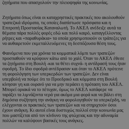
ζητήματα που απασχολούν την πλειοψηφία της κοινωνίας.
Ζητήματα όπως είναι οι καταχρηστικές πρακτικές που ακολουθούν
τραπεζικά ιδρύματα, τις οποίες διαπίστωσε πρόσφατα και η
Επιτροπή Προστασίας Καταναλωτή. Το ΑΚΕΛ ανέδειξε αυτά τα
θέματα πάρα πολλές φορές εδώ και πολύ καιρό, καταγγέλλοντας
ρήτρες και «παραθυράκια» τα οποία χρησιμοποιούν οι τράπεζες για
να αυθαιρετούν εκμεταλλευόμενες τη δεσπόζουσα θέση τους.
Φαινόμενα που για χρόνια τα κομματικά λόμπι των τραπεζών
προσπαθούν να κρύψουν κάτω από το χαλί. Όταν το ΑΚΕΛ έθεσε
τα ζητήματα στη Βουλή -και τα θέτει συχνά- η αντίδρασή τους ήταν
σφοδρή. Το ίδιο σφοδρά αντέδρασαν και όταν το ΑΚΕΛ πρότεινε
τη φορολόγηση των υπερκερδών των τραπεζών. Δεν είναι
υπερβολή να πούμε ότι το Προεδρικό και κόμματα στη Βουλή
κίνησαν γη και ουρανό για να μην περάσει η πρόταση του ΑΚΕΛ.
Μπορεί οριακά να το πέτυχαν, όμως το ΑΚΕΛ κατάφερε να
ταράξει τα λιμνάζοντα νερά για ακόμα μια φορά και να βάλει στη
δημόσια συζήτηση την ανάγκη να φορολογηθούν τα υπερκέρδη, να
ελέγχονται οι πρακτικές των τραπεζών και να στηριχτούν όσοι
έχουν ανάγκη. Κι αυτοί είναι δυστυχώς πολλοί στην κοινωνία μας
που μαστίζεται από τον κίνδυνο της φτώχειας και την αδυναμία
πολλών να καλύψουν βασικές τους ανάγκες.