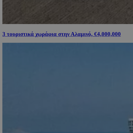
3 τουριστικά χωράφια στην Αλαμινό, €4,000,000