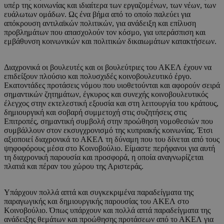
υπέρ της κοινωνίας και ιδιαίτερα των εργαζομένων, των νέων, των
ευάλωτων ομάδων. Ως ένα βήμα από το οποίο παλεύει για
απόκρουση αντιλαϊκών πολιτικών, για ανάδειξη και επίλυση
προβλημάτων που απασχολούν τον κόσμο, για υπεράσπιση και
εμβάθυνση κοινωνικών και πολιτικών δικαιωμάτων κατακτήσεων.
Διαχρονικά οι βουλευτές και οι βουλεύτριες του ΑΚΕΛ έχουν να
επιδείξουν πλούσιο και πολυσχιδές κοινοβουλευτικό έργο.
Εκατοντάδες προτάσεις νόμου που υιοθετούνται και αφορούν σειρά
σημαντικών ζητημάτων, έγκυρος και συνεχής κοινοβουλευτικός
έλεγχος στην εκτελεστική εξουσία και στη λειτουργία του κράτους,
δημιουργική και σοβαρή συμμετοχή στις συζητήσεις στις
Επιτροπές, σημαντική συμβολή στην προώθηση νομοθεσιών που
συμβάλλουν στον εκσυγχρονισμό της κυπριακής κοινωνίας. Έτσι
αξιοποιεί διαχρονικά το ΑΚΕΛ τη δύναμη που του δίνεται από τους
ψηφοφόρους μέσα στο Κοινοβούλιο. Είμαστε περήφανοι για αυτή
τη διαχρονική παρουσία και προσφορά, η οποία αναγνωρίζεται
πλατιά και πέραν του χώρου της Αριστεράς.
Υπάρχουν πολλά απτά και συγκεκριμένα παραδείγματα της
παραγωγικής και δημιουργικής παρουσίας του ΑΚΕΛ στο
Κοινοβούλιο. Όπως υπάρχουν και πολλά απτά παραδείγματα της
ανάδειξης θεμάτων και προώθησης προτάσεων από το ΑΚΕΛ για