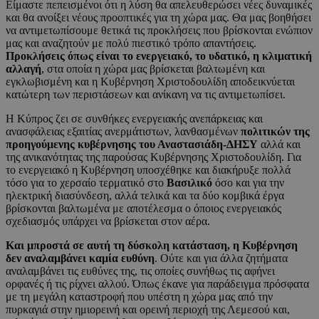
Είμαστε πεπεισμένοι ότι η λύση θα απελευθερώσει νέες δυναμικές
και θα ανοίξει νέους προοπτικές για τη χώρα μας. Θα μας βοηθήσει
να αντιμετωπίσουμε θετικά τις προκλήσεις που βρίσκονται ενώπιον
μας και αναζητούν με πολύ πιεστικό τρόπο απαντήσεις.
Προκλήσεις όπως είναι το ενεργειακό, το υδατικό, η κλιματική
αλλαγή
, στα οποία η χώρα μας βρίσκεται βαλτωμένη και
εγκλωβισμένη και η Κυβέρνηση Χριστοδουλίδη αποδεικνύεται
κατώτερη των περιστάσεων και ανίκανη να τις αντιμετωπίσει.
Η Κύπρος ζει σε συνθήκες ενεργειακής ανεπάρκειας και
ανασφάλειας εξαιτίας ανερμάτιστων, λανθασμένων
πολιτικών της
προηγούμενης κυβέρνησης του Αναστασιάδη-ΔΗΣΥ
αλλά και
της ανικανότητας της παρούσας Κυβέρνησης Χριστοδουλίδη. Για
το ενεργειακό η Κυβέρνηση υποσχέθηκε και διακήρυξε πολλά
τόσο για το χερσαίο τερματικό στο
Βασιλικό
όσο και για την
ηλεκτρική διασύνδεση, αλλά τελικά και τα δύο κομβικά έργα
βρίσκονται βαλτωμένα με αποτέλεσμα ο όποιος ενεργειακός
σχεδιασμός υπάρχει να βρίσκεται στον αέρα.
Και μπροστά σε αυτή τη δύσκολη κατάσταση, η Κυβέρνηση
δεν αναλαμβάνει καμία ευθύνη
. Ούτε και για άλλα ζητήματα
αναλαμβάνει τις ευθύνες της, τις οποίες συνήθως τις αφήνει
ορφανές ή τις ρίχνει αλλού. Όπως έκανε για παράδειγμα πρόσφατα
με τη μεγάλη καταστροφή που υπέστη η χώρα μας από την
πυρκαγιά στην ημιορεινή και ορεινή περιοχή της Λεμεσού και,