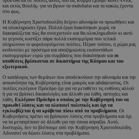
προστίθεται σε πολλές άλλες που ως Κόμμα έχουμε κάνει -εντός
και εκτός Βουλής- για να βγουν τα σκάνδαλα και τα κακώς έχοντα
στο φως.
Η Κυβέρνηση Χριστοδουλίδη δείχνει αδυναμία να προωθήσει και
να ολοκληρώσει έργα. Πολλά έργα διακόπηκαν χωρίς να
διασφαλίζεται πώς θα συνεχιστούν και θα ολοκληρωθούν κι αυτό
το γεγονός κοστίζει πάρα πολλά εκατομμύρια που τελικά
πληρώνουν οι φορολογούμενοι πολίτες. Πέραν τούτου, η χώρα μας
κινδυνεύει με πρόστιμα και αποζημιώσεις εκατοντάδων
εκατομμυρίων ευρώ για συμβάσεις που διακόπηκαν και
οι
υποθέσεις βρίσκονται σε δικαστήρια της Κύπρου και του
εξωτερικού.
Ο κατάλογος των θεμάτων που αποδεικνύουν την αδυναμία και την
ανικανότητα της Κυβέρνησης είναι μακρύς και αδιάψευστος. Οι
πολίτες εκλέγουν Πρόεδρο όχι για να μεταθέτει τις ευθύνες αλλού
ή για να βρίσκει δικαιολογίες και άλλοθι για λάθη, αστοχίες και
λάθη.
Εκλέγουν Πρόεδρο ο οποίος με την Κυβέρνησή του να
προωθεί λύσεις και να υλοποιεί πολιτικές και όχι να
εγκλωβίζεται ή να κρύβεται πίσω από τα προβλήματα
. Οι
Κυβερνήσεις πρέπει να βρίσκουν λύσεις στα προβλήματα και όχι
να τα μετατρέπουν σε άλλοθι για την όποια απραξία. Αυτό,
δυστυχώς, δεν το βλέπουμε από την Κυβέρνηση Χριστοδουλίδη.
Αδυνατεί να δώσει λύσεις στα προβλήματα.