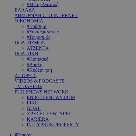
#Μέση Ανατολή
ΕΛΛΑΔΑ
ΔΗΜΟΦΙΛΗ ΣΤΟ INTERNET
ΟΙΚΟΝΟΜΙΑ
#Καύσιμα
#Συνταξιοδοτικό
#Τουρισμός
ΠΟΛΙΤΙΣΜΟΣ
ΑΤΖΕΝΤΑ
ΠΟΛΙΤΙΚΗ
#Κυπριακό
#Βουλή
#Κυβέρνηση
ΑΠΟΨΕΙΣ
VIDEOS & PODCASTS
TV ΟΔΗΓΟΣ
PHILENEWS NETWORK
EN.PHILENEWS.COM
LIKE
GOAL
ΧΡΥΣΕΣ ΣΥΝΤΑΓΕΣ
KARIERA
IN-CYPRUS PROPERTY
#Καιρός