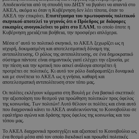
Αποδεικνύεται από τη σπουδή του ΔΗΣΥ να βγαίνει να απαντά στο
ΑΚΕΛ, ακόμα κι όταν η Κυβέρνηση δεν λέει τίποτα, όταν το
ΑΚΕΛ την επικρίνει.
Επιστέγασμα του πρωτοφανούς πολιτικού
σκηνικού αποτελεί το γεγονός ότι ο Πρόεδρος με διάφορες
ευκαιρίες ανοιγοκλείνει το μάτι στο ΕΛΑΜ
, το οποίο όποτε η
Κυβέρνηση χρειάζεται βοήθεια, την προσφέρει απλόχερα.
Μέσα σ’ αυτό το πολιτικό σκηνικό, το ΑΚΕΛ ξεχωρίζει ως η
ισχυρή, δοκιμασμένη και αποτελεσματική δύναμη της
αντιπολίτευσης. Ο ρόλος της αντιπολίτευσης, σε ένα δημοκρατικό
σύστημα πάντοτε είναι σημαντικός γιατί ελέγχει την εξουσία, με
την πίεση και την κριτική που ασκεί ανάλογα αποτρέπει ή
προτρέπει σε πολιτικές. Κι αυτό τον ρόλο διαδραματίζει δυναμικά
και με συνέπεια το ΑΚΕΛ ως η γνήσια, καθαρή και
αποτελεσματική αντιπολίτευση στον τόπο μας.
Οι πολίτες εκλέγουν κόμματα στη Βουλή με ένα βασικό σκεπτικό:
την αξιοποίηση του θεσμού για προώθηση πολιτικών προς όφελος
της κοινωνίας. Των πολιτών! Αυτό θέλουν οι πολίτες και είναι αυτό
που διαχρονικά κάνει το ΑΚΕΛ αναδεικνύοντας το Κοινοβούλιο σε
εφαλτήριο αγώνα και δράσης προς όφελος της κοινωνίας και του
τόπου μας.
Το ΑΚΕΛ διαχρονικά προσεγγίζει και αξιοποιεί το Κοινοβούλιο ως
ένα θεσμό μέσα από τον οποίο διεκδικεί και προωθεί πολιτικές