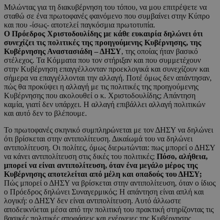
Μιλώντας για τη διακυβέρνηση του τόπου, να μου επιτρέψετε να
σταθώ σε ένα πρωτοφανές φαινόμενο που συμβαίνει στην Κύπρο
και που -ίσως- αποτελεί παγκόσμια πρωτοτυπία.
Ο Πρόεδρος Χριστοδουλίδης με κάθε ευκαιρία δηλώνει ότι
συνεχίζει τις πολιτικές της προηγούμενης Κυβέρνησης, της
Κυβέρνησης Αναστασιάδη – ΔΗΣΥ
, της οποίας ήταν βασικό
στέλεχος. Τα Κόμματα που τον στήριξαν και που συμμετέχουν
στην Κυβέρνηση επαγγέλλονταν προεκλογικά και συνεχίζουν και
σήμερα να επαγγέλλονται την αλλαγή. Ποτέ όμως δεν απάντησαν,
πώς θα προκύψει η αλλαγή με τις πολιτικές της προηγούμενης
Κυβέρνησης που ακολουθεί ο κ. Χριστοδουλίδης; Απάντηση
καμία, γιατί δεν υπάρχει. Η αλλαγή επιβάλλει αλλαγή πολιτικών
και αυτό δεν το βλέπουμε.
Το πρωτοφανές σκηνικό συμπληρώνεται με τον ΔΗΣΥ να δηλώνει
ότι βρίσκεται στην αντιπολίτευση. Δικαίωμά του να δηλώνει
αντιπολίτευση. Οι πολίτες, όμως διερωτώνται: πως μπορεί ο ΔΗΣΥ
να κάνει αντιπολίτευση στις δικές του πολιτικές;
Πόσο, αλήθεια,
μπορεί να είναι αντιπολίτευση, όταν ένα μεγάλο μέρος της
Κυβέρνησης αποτελείται από μέλη και οπαδούς του ΔΗΣΥ;
Πώς μπορεί ο ΔΗΣΥ να βρίσκεται στην αντιπολίτευση, όταν ο ίδιος
ο Πρόεδρος δηλώνει Συναγερμικός; Η απάντηση είναι απλή και
λογική: ο ΔΗΣΥ δεν είναι αντιπολίτευση. Αυτό άλλωστε
αποδεικνύεται μέσα από την πολιτική του πρακτική στηρίζοντας τις
βασικές πολιτικές αποφάσεις και ενέργειες της Κυβέρνησης.