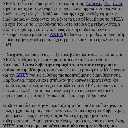
ΑΚΕΛ ο Γενικός Γραμματέας του κόμματος,
Στέφανος Στεφάνου,
κηρύσσοντας και την έναρξη της προεκλογικής εκστρατείας για τις
βουλευτικές εκλογές. Καθόρισε επίσης το χρονοδιάγραμμα της
διαδικασίας, αναφέροντας ότι μέχρι τα μέσα Νοεμβρίου το ΑΚΕΛ
θα έχει έτοιμο το ψηφοδέλτιό του, στο οποίο θα μετέχουν άτομα
από την ευρύτερη κοινωνία. Όπως είπε, η διαδικασία φέτος
ξεκίνησε νωρίτερα και το
ΑΚΕΛ
θα διαθέτει ψηφοδέλτιο δυόμιση
περίπου μήνες νωρίτερα σε σχέση με τις βουλευτικές εκλογές του
2021.
Ο Στέφανος Στεφάνου ανέδειξε τους βασικούς άξονες πολιτικής του
ΑΚΕΛ, τονίζοντας τη σταθερότητα των θέσεών του για το
Κυπριακό.
Επανέλαβε την ανησυχία του για την ενεργειακή
επάρκεια της Κύπρου
, ασκώντας έντονη κριτική στην Κυβέρνηση
και τον
ΔΗΣΥ
για τις ευθύνες της προηγούμενης διακυβέρνησης.
Παράλληλα, παρουσίασε ζητήματα της κοινωνικής ατζέντας και
προτάσεις πολιτικής που έχει καταθέσει το ΑΚΕΛ, το οποίο, όπως
είπε, δεν αλλάζει ρητορική ανάλογα με το αν απευθύνεται σε
ακροατήριο της αστικής Λευκωσίας ή σε ακροδεξιό κοινό.
Στάθηκε ιδιαίτερα στην «παραδοξότητα» του πολιτικού σκηνικού,
όπως τη χαρακτήρισε, υποδεικνύοντας ότι υπάρχει μια Κυβέρνηση
που δηλώνει πως συνεχίζει τις πολιτικές της προηγούμενης
κυβέρνησης του Δημοκρατικού Συναγερμού και, ταυτόχρονα,
ένας
ΔΗΣΥ που επιχειρεί να κάνει αντιπολίτευση στις δικές του