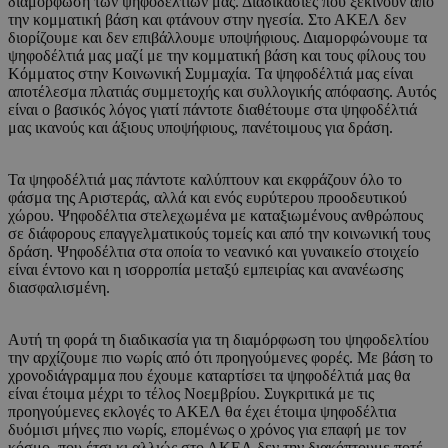
διαμόρφωση των ψηφοδελτίων μας. Διαδικασίες που ξεκινούν από
την κομματική βάση και φτάνουν στην ηγεσία. Στο ΑΚΕΛ δεν
διορίζουμε και δεν επιβάλλουμε υποψήφιους. Διαμορφώνουμε τα
ψηφοδέλτιά μας μαζί με την κομματική βάση και τους φίλους του
Κόμματος στην Κοινωνική Συμμαχία. Τα ψηφοδέλτιά μας είναι
αποτέλεσμα πλατιάς συμμετοχής και συλλογικής απόφασης. Αυτός
είναι ο βασικός λόγος γιατί πάντοτε διαθέτουμε στα ψηφοδέλτιά
μας ικανούς και άξιους υποψήφιους, πανέτοιμους για δράση.
Τα ψηφοδέλτιά μας πάντοτε καλύπτουν και εκφράζουν όλο το
φάσμα της Αριστεράς, αλλά και ενός ευρύτερου προοδευτικού
χώρου. Ψηφοδέλτια στελεχωμένα με καταξιωμένους ανθρώπους
σε διάφορους επαγγελματικούς τομείς και από την κοινωνική τους
δράση. Ψηφοδέλτια στα οποία το νεανικό και γυναικείο στοιχείο
είναι έντονο και η ισορροπία μεταξύ εμπειρίας και ανανέωσης
διασφαλισμένη.
Αυτή τη φορά τη διαδικασία για τη διαμόρφωση του ψηφοδελτίου
την αρχίζουμε πιο νωρίς από ότι προηγούμενες φορές. Με βάση το
χρονοδιάγραμμα που έχουμε καταρτίσει τα ψηφοδέλτιά μας θα
είναι έτοιμα μέχρι το τέλος Νοεμβρίου. Συγκριτικά με τις
προηγούμενες εκλογές το ΑΚΕΛ θα έχει έτοιμα ψηφοδέλτια
δυόμισι μήνες πιο νωρίς, επομένως ο χρόνος για επαφή με τον
κόσμο, που έτσι κι αλλιώς στο ΑΚΕΛ δεν την διακόπτουμε ποτέ,