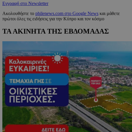
Εγγραφή στο Newsletter
Ακολουθήστε το
philenews.com στο Google News
και μάθετε
πρώτοι όλες τις ειδήσεις για την Κύπρο και τον κόσμο
ΤΑ ΑΚΙΝΗΤΑ ΤΗΣ ΕΒΔΟΜΑΔΑΣ