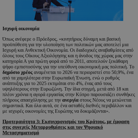
Ισχυρή οικονομία
Όπως ανέφερε ο Πρόεδρος, «κινητήριος δύναμη και βασική
προϋπόθεση για την υλοποίηση των πολιτικών μας αποτελεί μια
Ισχυρή και Ανθεκτική Οικονομία. Οι διαδοχικές αναβαθμίσεις από
όλους τους Οίκους Αξιολόγησης και η άνοδος της χώρας μας στην
κατηγορία Α για πρώτη φορά από το 2011, αποτελούν ξεκάθαρη
ψήφο εμπιστοσύνης για την υπεύθυνη οικονομική μας πολιτική. Το
δημόσιο χρέος
αναμένεται το 2026 να περιοριστεί στο 50,9%, ένα
από τα χαμηλότερα στην Ευρωπαϊκή Ένωση, ενώ ο ρυθμός
ανάπτυξης για το 2025 εκτιμάται στο 4%, ένας από τους
υψηλότερους στην Ευρωζώνη. Την ίδια στιγμή, μετά από 18 και
πλέον χρόνια η αγορά εργασίας στην Κύπρο παρουσιάζει συνθήκες
πλήρους απασχόλησης με την
ανεργία
στους Νέους να μειώνεται
σημαντικά. Και όλα αυτά, σε ένα ασταθές διεθνές περιβάλλον και
με ισχυρές οικονομίες της Ευρώπης να δοκιμάζονται».
Προτεραιότητα 3: Εκσυγχρονισμός του Κράτους, με έμφαση
στις συνεχείς Μεταρρυθμίσεις και τον Ψηφιακό
Μετασχηματισμό