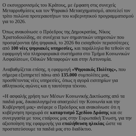
Ο εκσυγχρονισμός του Κράτους, με έμφαση στις συνεχείς
Μεταρρυθμίσεις και τον Ψηφιακό Μετασχηματισμό, αποτελεί τον
τρίτο πυλώνα προτεραιοτήτων του κυβερνητικού προγραμματισμού
για το 2026.
Όπως ανακοίνωσε ο Πρόεδρος της Δημοκρατίας, Νίκος
Χριστοδουλίδης, σε συνέχεια των σημαντικών υπηρεσιών που
προσφέρονται ήδη ψηφιακά, το 2026 θα εισαχθούν περισσότερες
από
100 νέες ψηφιακές υπηρεσίες,
και παράλληλα θα τεθούν σε
εφαρμογή νέα πληροφοριακά συστήματα στο Τμήμα Κοινωνικών
Ασφαλίσεων, Οδικών Μεταφορών και στην Αστυνομία.
Αναβαθμίζεται επίσης, η εφαρμογή
«Ψηφιακός Πολίτης»,
που
σήμερα εξυπηρετεί πάνω από
135.000
συμπολίτες μας,
προσθέτοντας νέες υπηρεσίες, όπως η αγορά εισιτηρίων για
αθλητικούς αγώνες και η ταυτότητα τέκνου.
«Η ασφαλής χρήση των Μέσων Κοινωνικής Δικτύωσης από τα
παιδιά μας, δικαιολογημένα απασχολεί την Κοινωνία και την
Κυβέρνησή μας» ανέφερε ο Πρόεδρος και ανακοίνωσε ότι η
κυβέρνηση προχωρά σε
καταρτισμό Σχεδίου Δράσης
και σε
συνεργασία με τους εταίρους μας στην Ευρωπαϊκή Ένωση, για την
αξιοποίηση της εφαρμογής για
επαλήθευση ηλικίας
ώστε να
προστατεύσουμε τα παιδιά μας στο διαδίκτυο.