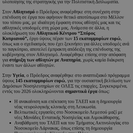
υλοποίησης της στρατηγικής για την Πολιτιστική Διπλωματία.
Στον
Αθλητισμό
ο Πρόεδρος αναφέρθηκε στη συνέχιση στην
επένδυση σε έργα που αφήνουν θετικό αποτύπωμα στο Μέλλον
του τόπου μας, με ιδιαίτερη έμφαση στους αθλητές μας και τις
αθλητικές υποδομές στη χώρα μας. Ανάμεσα σε άλλα, η
ολοκλήρωση του
Αθλητικού Κέντρου “Σπύρος
Κυπριανού”,
έργο ύψους πέραν των
15 εκατομμυρίων ευρώ
,
όπως και ο σχεδιασμός που έχει ξεκινήσει για άλλες υποδομές ανά
το παγκύπριο, αποτελεί έμπρακτη απόδειξη της επένδυσης της
κυβέρνησης στον Αθλητισμό. Αναφέρθηκε επίσης στην απόφαση
για
στήριξη των αθλητών με Αναπηρία
, χωρίς καμία διάκριση
έναντι των άλλων αθλητών.
Στην
Υγεία
, ο Πρόεδρος αναφέρθηκε στο αναπτυξιακὀ πρόγραμμα
ύψους
145 εκατομμυρίων ευρώ
, για την ουσιαστική βελτίωση των
Δημόσιων Νοσηλευτηρίων σε ΟΛΕΣ τις επαρχίες. Συγκεκριμένα,
εντός του 2026 ολοκληρώνονται
σημαντικά έργα
όπως:
H ανακαίνιση και επέκταση του ΤΑΕΠ και η δημιουργία
νέας νευρολογικής κλινικής στη Λευκωσία.
Βελτιωτικές εργασίες στο Νοσοκομείο Λεμεσού μαζί με
νέες Μονάδες Εντατικής Νοσηλείας και Αιμοκάθαρσης.
Αναβάθμιση του ΤΑΕΠ και του Τμήματος Ακτινολογίας στο
Νοσοκομείο Λάρνακας, όπως επίσης τη δημιουργία