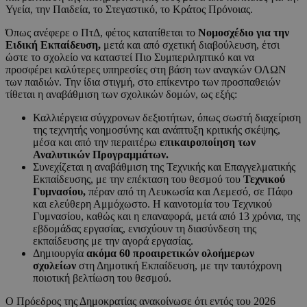
Υγεία, την Παιδεία, το Στεγαστικό, το Κράτος Πρόνοιας.
Όπως ανέφερε ο ΠτΔ, φέτος κατατίθεται το
Νομοσχέδιο για την
Ειδική Εκπαίδευση,
μετά και από σχετική διαβούλευση, έτσι
ώστε το σχολείο να καταστεί Πιο Συμπεριληπτικό και να
προσφέρει καλύτερες υπηρεσίες στη βάση των αναγκών ΟΛΩΝ
των παιδιών. Την ίδια στιγμή, στο επίκεντρο των προσπαθειών
τίθεται η αναβάθμιση των σχολικών δομών, ως εξής:
Καλλιέργεια σύγχρονων δεξιοτήτων, όπως σωστή διαχείριση
της τεχνητής νοημοσύνης και ανάπτυξη κριτικής σκέψης,
μέσα και από την περαιτέρω
επικαιροποίηση των
Αναλυτικών Προγραμμάτων.
Συνεχίζεται η αναβάθμιση της Τεχνικής και Επαγγελματικής
Εκπαίδευσης, με την επέκταση του θεσμού του
Τεχνικού
Γυμνασίου,
πέραν από τη Λευκωσία και Λεμεσό, σε Πάφο
και ελεύθερη Αμμόχωστο. Η καινοτομία του Τεχνικού
Γυμνασίου, καθώς και η επαναφορά, μετά από 13 χρόνια, της
εβδομάδας εργασίας, ενισχύουν τη διασύνδεση της
εκπαίδευσης με την αγορά εργασίας.
Δημιουργία
ακόμα 60 προαιρετικών ολοήμερων
σχολείων
στη Δημοτική Εκπαίδευση, με την ταυτόχρονη
ποιοτική βελτίωση του θεσμού.
Ο Πρόεδρος της Δημοκρατίας ανακοίνωσε ότι εντός του 2026