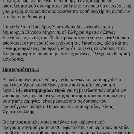
Στόχος, όπως τόνισε, είναι η δημιουργία ενός ισχυρού και
αποτελεσματικού συστήματος πρόληψης, το οποίο θα ενισχύσει τις
γραμμές άμυνας και θα διασφαλίσει την ορθή διαχείριση κινδύνων
στη δημόσια διοίκηση.
Παράλληλα, ο Πρόεδρος Χριστοδουλίδης ανακοίνωσε τη
δημιουργία Εθνικού Μηχανισμού Ελέγχου Άμεσων Ξένων
Επενδύσεων, εντός του 2026. Πρόκειται για ένα νέο εργαλείο που
αποσκοπεί στην περαιτέρω ενίσχυση της διαφάνειας, αλλά και της
εθνικής ασφάλειας, διασφαλίζοντας ότι οι ξένες επενδύσεις στην
Κύπρο πραγματοποιούνται με σαφείς κανόνες, έλεγχο και θεσμική
λογοδοσία.
Προτεραιότητα 5:
Δωρεάν πρόγευμα σε νηπιαγωγεία, κοινωνικοί λειτουργοί στα
σχολεία, αύξηση κονδυλίων για τον πολιτισμό, πρόγραμμα
ύψους
145 εκατομμυρίων ευρώ
για τη βελτίωση των δημόσιων
νοσοκομείων, σχέδιο ανέγερσης προσιτής κατοικίας και αύξηση
φοιτητικής χορηγίας, είναι μερικές από τις δράσεις που
προανήγγειλε απόψε ο Πρόεδρος της Δημοκρατίας, Νίκος
Χριστοδουλίδης.
Ο πέμπτος και τελευταίος πυλώνας του κυβερνητικού
προγραμματισμού για το 2026, αφορά στην ευημερία των πολιτών
και βελτίωση της καθημερινότητάς τους μέσα από πολιτικές για την