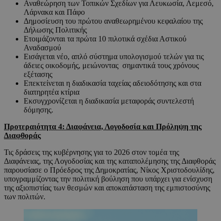
Αναθεώρηση των Τοπικών Σχεδίων για Λευκωσία, Λεμεσό,
Λάρνακα και Πάφο
Δημοσίευση του πρώτου αναθεωρημένου κεφαλαίου της
Δήλωσης Πολιτικής
Ετοιμάζονται τα πρώτα 10 πιλοτικά σχέδια Αστικού
Αναδασμού
Εισάγεται νέο, απλό σύστημα υπολογισμού τελών για τις
άδειες οικοδομής, μειώνοντας σημαντικά τους χρόνους
εξέτασης
Επεκτείνεται η διαδικασία ταχείας αδειοδότησης και στα
διατηρητέα κτίρια
Εκσυγχρονίζεται η διαδικασία μεταφοράς συντελεστή
δόμησης.
Προτεραιότητα 4: Διαφάνεια, Λογοδοσία και Πρόληψη της
Διαφθοράς
Τις δράσεις της κυβέρνησης για το 2026 στον τομέα της
Διαφάνειας, της Λογοδοσίας και της καταπολέμησης της Διαφθοράς
παρουσίασε ο Πρόεδρος της Δημοκρατίας, Νίκος Χριστοδουλίδης,
υπογραμμίζοντας την πολιτική βούληση που υπάρχει για ενίσχυση
της αξιοπιστίας των θεσμών και αποκατάσταση της εμπιστοσύνης
των πολιτών.