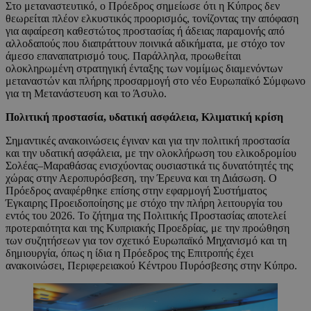
Στο μεταναστευτικό, ο Πρόεδρος σημείωσε ότι η Κύπρος δεν
θεωρείται πλέον ελκυστικός προορισμός, τονίζοντας την απόφαση
για αφαίρεση καθεστώτος προστασίας ή άδειας παραμονής από
αλλοδαπούς που διαπράττουν ποινικά αδικήματα, με στόχο τον
άμεσο επαναπατρισμό τους. Παράλληλα, προωθείται
ολοκληρωμένη στρατηγική ένταξης των νομίμως διαμενόντων
μεταναστών και πλήρης προσαρμογή στο νέο Ευρωπαϊκό Σύμφωνο
για τη Μετανάστευση και το Άσυλο.
Πολιτική προστασία, υδατική ασφάλεια, Κλιματική κρίση
Σημαντικές ανακοινώσεις έγιναν και για την πολιτική προστασία
και την υδατική ασφάλεια, με την ολοκλήρωση του ελικοδρομίου
Σολέας–Μαραθάσας ενισχύοντας ουσιαστικά τις δυνατότητές της
χώρας στην Αεροπυρόσβεση, την Έρευνα και τη Διάσωση. Ο
Πρόεδρος αναφέρθηκε επίσης στην εφαρμογή Συστήματος
Έγκαιρης Προειδοποίησης με στόχο την πλήρη λειτουργία του
εντός του 2026. Το ζήτημα της Πολιτικής Προστασίας αποτελεί
προτεραιότητα και της Κυπριακής Προεδρίας, με την προώθηση
των συζητήσεων για τον σχετικό Ευρωπαϊκό Μηχανισμό και τη
δημιουργία, όπως η ίδια η Πρόεδρος της Επιτροπής έχει
ανακοινώσει, Περιφερειακού Κέντρου Πυρόσβεσης στην Κύπρο.