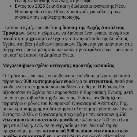
Πνευμονολογικής Κλινικής στην Πάφο.
Εντός του 2026 ξεκινά και η διαδικασία ανέγερσης Νέου
Νοσοκομείου στην Πόλη Χρυσοχούς για κάλυψη των
αναγκών της ευρύτερης περιοχής.
Την ίδια στιγμή, προωθείται
η ίδρυση της
Αρχής Ασφάλειας
Τροφίμων
, ώστε η χώρα μας να διαθέτει έναν ενιαίο, ισχυρό και
ανεξάρτητο μηχανισμό ελέγχου για την προστασία της Δημόσιας
Υγείας στη βάση διεθνών πρακτικών. Πρόκειται για απάντηση στις
σύγχρονες προκλήσεις που απειλούν την Ασφάλεια των Τροφίμων
και κατ’ επέκταση τη Δημόσια Υγεία.
Μεγαλεπήβολο σχέδιο ανέγερσης προσιτής κατοικίας
Ο Πρόεδρος είπε πως, «η κυβέρνηση επένδυσε μέχρι τώρα ποσό
πέραν των
300 εκατομμυρίων ευρώ
για το
στεγαστικό,
ποσό που
αποδεικνύει τη σημασία που αποδίδει στο θέμα. Η Κύπρος θα
αξιοποιήσει το Σχέδιο που παρουσίασε η Ευρωπαϊκή Ένωση, μετά
και από πρωτοβουλία της Λευκωσίας. Επίσης, αναβαθμίζεται
περαιτέρω ο ρόλος του Κυπριακού Οργανισμού Ανάπτυξης Γης,
μέσω κρατικής χρηματοδότησης για υλοποίηση πρόσθετων έργων.
Εντός του 2026, ο Οργανισμός προχωρά με την κατασκευή
258
νέων προσιτών οικιστικών μονάδων
, πλέον των 180 που είναι
ήδη σε εξέλιξη, ενώ, σε συνεργασία με τον ιδιωτικό τομέα,
προχωρούμε με την
κατασκευή 500 περίπου νέων οικιστικών
μονάδων σε κρατική γη
, μια επένδυση συνολικής αξίας πέραν