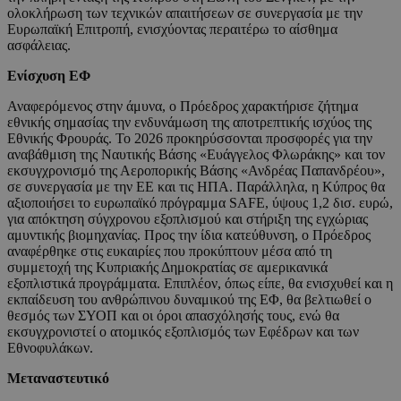
ολοκλήρωση των τεχνικών απαιτήσεων σε συνεργασία με την
Ευρωπαϊκή Επιτροπή, ενισχύοντας περαιτέρω το αίσθημα
ασφάλειας.
Ενίσχυση ΕΦ
Αναφερόμενος στην άμυνα, ο Πρόεδρος χαρακτήρισε ζήτημα
εθνικής σημασίας την ενδυνάμωση της αποτρεπτικής ισχύος της
Εθνικής Φρουράς. Το 2026 προκηρύσσονται προσφορές για την
αναβάθμιση της Ναυτικής Βάσης «Ευάγγελος Φλωράκης» και τον
εκσυγχρονισμό της Αεροπορικής Βάσης «Ανδρέας Παπανδρέου»,
σε συνεργασία με την ΕΕ και τις ΗΠΑ. Παράλληλα, η Κύπρος θα
αξιοποιήσει το ευρωπαϊκό πρόγραμμα SAFE, ύψους 1,2 δισ. ευρώ,
για απόκτηση σύγχρονου εξοπλισμού και στήριξη της εγχώριας
αμυντικής βιομηχανίας. Προς την ίδια κατεύθυνση, ο Πρόεδρος
αναφέρθηκε στις ευκαιρίες που προκύπτουν μέσα από τη
συμμετοχή της Κυπριακής Δημοκρατίας σε αμερικανικά
εξοπλιστικά προγράμματα. Επιπλέον, όπως είπε, θα ενισχυθεί και η
εκπαίδευση του ανθρώπινου δυναμικού της ΕΦ, θα βελτιωθεί ο
θεσμός των ΣΥΟΠ και οι όροι απασχόλησής τους, ενώ θα
εκσυγχρονιστεί ο ατομικός εξοπλισμός των Εφέδρων και των
Εθνοφυλάκων.
Μεταναστευτικό