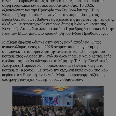
η Κύπρος εδραιώνεται ως σταθερός και αξιόπιστος εταίρος με
σαφή ευρωπαϊκό και δυτικό προσανατολισμό. Το 2026,
αξιοποιώντας και την Προεδρία του Συμβουλίου της ΕΕ, η
Κυπριακή Δημοκρατία θα ενισχύσει την παρουσία της στις
Βρυξέλλες και θα εμβαθύνει τις σχέσεις της με χώρες της περιοχής,
αλλά και με στρατηγικούς εταίρους όπως η Ινδία και κράτη της
Κεντρικής Ασίας. Στο πλαίσιο αυτό, ο Πρόεδρος θα επισκεφθεί την
Ινδία τον Μάιο, μετά από πρόσκληση του Ινδού Πρωθυπουργού.
Ιδιαίτερη έμφαση δόθηκε στην ενεργειακή ασφάλεια. Όπως
ανακοινώθηκε, εντός του 2026 αναμένεται η υπογραφή της
συμφωνίας με το Ισραήλ για την ανάπτυξη και αξιοποίηση του
κοιτάσματος «Αφροδίτη», ενώ θα ολοκληρωθεί και ο λεπτομερής
σχεδιασμός που θα οδηγήσει στη λήψη της Τελικής Επενδυτικής
Απόφασης. Παράλληλα, δρομολογούνται εξελίξεις και για το
κοίτασμα «Κρόνος», με στόχο την εξαγωγή κυπριακού φυσικού
αερίου στην Ευρώπη, ενώ εντός Μαρτίου προγραμματίζεται η
υπογραφή των σχετικών εμπορικών συμφωνιών.