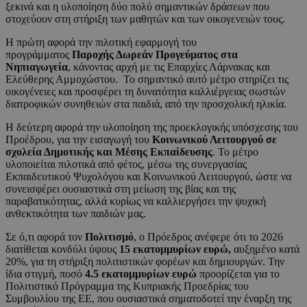
ξεκινά και η υλοποίηση δύο πολύ σημαντικών δράσεων που
στοχεύουν στη στήριξη των μαθητών και των οικογενειών τους.
Η πρώτη αφορά την πιλοτική εφαρμογή του
προγράμματος
Παροχής Δωρεάν Προγεύματος στα
Νηπιαγωγεία
, κάνοντας αρχή με τις Επαρχίες Λάρνακας και
Ελεύθερης Αμμοχώστου. Το σημαντικό αυτό μέτρο στηρίζει τις
οικογένειες και προσφέρει τη δυνατότητα καλλιέργειας σωστών
διατροφικών συνηθειών στα παιδιά, από την προσχολική ηλικία.
Η δεύτερη αφορά την υλοποίηση της προεκλογικής υπόσχεσης του
Προέδρου, για την εισαγωγή του
Κοινωνικού Λειτουργού σε
σχολεία Δημοτικής και Μέσης Εκπαίδευσης
. Το μέτρο
υλοποιείται πιλοτικά από φέτος, μέσω της συνεργασίας
Εκπαιδευτικού Ψυχολόγου και Κοινωνικού Λειτουργού, ώστε να
συνεισφέρει ουσιαστικά στη μείωση της βίας και της
παραβατικότητας, αλλά κυρίως να καλλιεργήσει την ψυχική
ανθεκτικότητα των παιδιών μας.
Σε ό,τι αφορά τον
Πολιτισμό
, ο Πρόεδρος ανέφερε ότι το 2026
διατίθεται κονδύλι ύψους
15 εκατομμυρίων ευρώ,
αυξημένο κατά
20%, για τη στήριξη πολιτιστικών φορέων και δημιουργών. Την
ίδια στιγμή, ποσό
4.5 εκατομμυρίων ευρώ
προορίζεται για το
Πολιτιστικό Πρόγραμμα της Κυπριακής Προεδρίας του
Συμβουλίου της ΕΕ, που ουσιαστικά σηματοδοτεί την έναρξη της