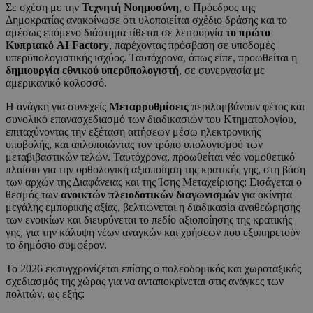
Σε σχέση με την
Τεχνητή Νοημοσύνη
, ο Πρόεδρος της
Δημοκρατίας ανακοίνωσε ότι υλοποιείται σχέδιο δράσης και το
αμέσως επόμενο διάστημα τίθεται σε λειτουργία
το πρώτο
Κυπριακό AI Factory
, παρέχοντας πρόσβαση σε υποδομές
υπερϋπολογιστικής ισχύος. Ταυτόχρονα, όπως είπε, προωθείται η
δημιουργία εθνικού υπερϋπολογιστή
, σε συνεργασία με
αμερικανικό κολοσσό.
Η ανάγκη για συνεχείς
Μεταρρυθμίσεις
περιλαμβάνουν φέτος και
συνολικό επανασχεδιασμό των διαδικασιών του Κτηματολογίου,
επιταχύνοντας την εξέταση αιτήσεων μέσω ηλεκτρονικής
υποβολής, και απλοποιώντας τον τρόπο υπολογισμού των
μεταβιβαστικών τελών. Ταυτόχρονα, προωθείται νέο νομοθετικό
πλαίσιο για την ορθολογική αξιοποίηση της κρατικής γης, στη βάση
των αρχών της Διαφάνειας και της Ίσης Μεταχείρισης: Εισάγεται ο
θεσμός των
ανοικτών πλειοδοτικών διαγωνισμών
για ακίνητα
μεγάλης εμπορικής αξίας, βελτιώνεται η διαδικασία αναθεώρησης
των ενοικίων και διευρύνεται το πεδίο αξιοποίησης της κρατικής
γης, για την κάλυψη νέων αναγκών και χρήσεων που εξυπηρετούν
το δημόσιο συμφέρον.
Το 2026 εκσυγχρονίζεται επίσης ο πολεοδομικός και χωροταξικός
σχεδιασμός της χώρας για να ανταποκρίνεται στις ανάγκες των
πολιτών, ως εξής: