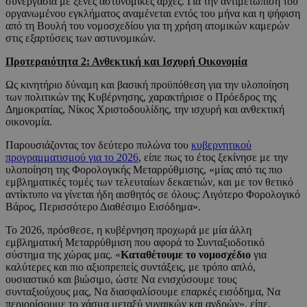
συνεργασία με ξένες αστυνομικές αρχές. Για την αντιμετώπιση του
οργανωμένου εγκλήματος αναμένεται εντός του μήνα και η ψήφιση
από τη Βουλή του νομοσχεδίου για τη χρήση ατομικών καμερών
στις εξαρτύσεις των αστυνομικών.
Προτεραιότητα 2: Ανθεκτική και Ισχυρή Οικονομία
Ως κινητήριο δύναμη και βασική προϋπόθεση για την υλοποίηση
των πολιτικών της Κυβέρνησης, χαρακτήρισε ο Πρόεδρος της
Δημοκρατίας, Νίκος Χριστοδουλίδης, την ισχυρή και ανθεκτική
οικονομία.
Παρουσιάζοντας τον δεύτερο πυλώνα του
κυβερνητικού
προγραμματισμού για το 2026
, είπε πως το έτος ξεκίνησε με την
υλοποίηση της Φορολογικής Μεταρρύθμισης, «μίας από τις πιο
εμβληματικές τομές των τελευταίων δεκαετιών, και με τον θετικό
αντίκτυπο να γίνεται ήδη αισθητός σε όλους: Λιγότερο Φορολογικό
Βάρος, Περισσότερο Διαθέσιμο Εισόδημα».
Το 2026, πρόσθεσε, η κυβέρνηση προχωρά με μία άλλη
εμβληματική Μεταρρύθμιση που αφορά το Συνταξιοδοτικό
σύστημα της χώρας μας. «
K
αταθέτουμε το νομοσχέδιο
για
καλύτερες και πιο αξιοπρεπείς συντάξεις, με τρόπο απλό,
ουσιαστικό και βιώσιμο, ώστε Να ενισχύσουμε τους
συνταξιούχους μας, Να διασφαλίσουμε επαρκές εισόδημα, Να
περιορίσουμε το χάσμα μεταξύ γυναικών και ανδρών», είπε.