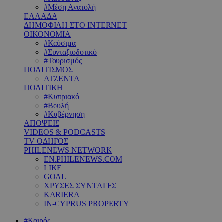
#Μέση Ανατολή
ΕΛΛΑΔΑ
ΔΗΜΟΦΙΛΗ ΣΤΟ INTERNET
ΟΙΚΟΝΟΜΙΑ
#Καύσιμα
#Συνταξιοδοτικό
#Τουρισμός
ΠΟΛΙΤΙΣΜΟΣ
ΑΤΖΕΝΤΑ
ΠΟΛΙΤΙΚΗ
#Κυπριακό
#Βουλή
#Κυβέρνηση
ΑΠΟΨΕΙΣ
VIDEOS & PODCASTS
TV ΟΔΗΓΟΣ
PHILENEWS NETWORK
EN.PHILENEWS.COM
LIKE
GOAL
ΧΡΥΣΕΣ ΣΥΝΤΑΓΕΣ
KARIERA
IN-CYPRUS PROPERTY
#Καιρός