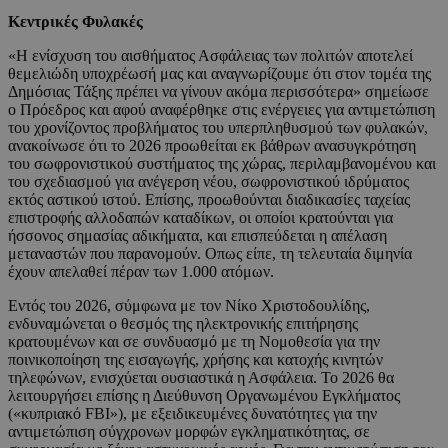
Κεντρικές Φυλακές
«Η ενίσχυση του αισθήματος Ασφάλειας των πολιτών αποτελεί
θεμελιώδη υποχρέωσή μας και αναγνωρίζουμε ότι στον τομέα της
Δημόσιας Τάξης πρέπει να γίνουν ακόμα περισσότερα» σημείωσε
ο Πρόεδρος και αφού αναφέρθηκε στις ενέργειες για αντιμετώπιση
του χρονίζοντος προβλήματος του υπερπληθυσμού των φυλακών,
ανακοίνωσε ότι το 2026 προωθείται εκ βάθρων ανασυγκρότηση
του σωφρονιστικού συστήματος της χώρας, περιλαμβανομένου και
του σχεδιασμού για ανέγερση νέου, σωφρονιστικού ιδρύματος
εκτός αστικού ιστού. Επίσης, προωθούνται διαδικασίες ταχείας
επιστροφής αλλοδαπών καταδίκων, οι οποίοι κρατούνται για
ήσσονος σημασίας αδικήματα, και επισπεύδεται η απέλαση
μεταναστών που παρανομούν. Οπως είπε, τη τελευταία διμηνία
έχουν απελαθεί πέραν των 1.000 ατόμων.
Εντός του 2026, σύμφωνα με τον Νίκο Χριστοδουλίδης,
ενδυναμώνεται ο θεσμός της ηλεκτρονικής επιτήρησης
κρατουμένων και σε συνδυασμό με τη Νομοθεσία για την
ποινικοποίηση της εισαγωγής, χρήσης και κατοχής κινητών
τηλεφώνων, ενισχύεται ουσιαστικά η Ασφάλεια. Το 2026 θα
λειτουργήσει επίσης η Διεύθυνση Οργανωμένου Εγκλήματος
(«κυπριακό FBI»), με εξειδικευμένες δυνατότητες για την
αντιμετώπιση σύγχρονων μορφών εγκληματικότητας, σε