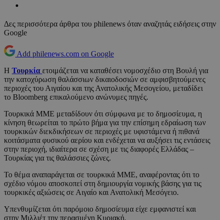
Δες περισσότερα άρθρα του philenews όταν αναζητάς ειδήσεις στην
Google
Add philenews.com on Google
H
Τουρκία
ετοιμάζεται να καταθέσει νομοσχέδιο στη Βουλή για
την κατοχύρωση θαλάσσιων δικαιοδοσιών σε αμφισβητούμενες
περιοχές του Αιγαίου και της Ανατολικής Μεσογείου, μεταδίδει
το Bloomberg επικαλούμενο ανώνυμες πηγές.
Τουρκικά ΜΜΕ μεταδίδουν ότι σύμφωνα με το δημοσίευμα, η
κίνηση θεωρείται το πρώτο βήμα για την επίσημη εδραίωση των
τουρκικών διεκδικήσεων σε περιοχές με υφιστάμενα ή πιθανά
κοιτάσματα φυσικού αερίου και ενδέχεται να αυξήσει τις εντάσεις
στην περιοχή, ιδιαίτερα σε σχέση με τις διαφορές Ελλάδας –
Τουρκίας για τις θαλάσσιες ζώνες.
Το θέμα αναπαράγεται σε τουρκικά ΜΜΕ, αναφέροντας ότι το
σχέδιο νόμου αποσκοπεί στη δημιουργία νομικής βάσης για τις
τουρκικές αξιώσεις σε Αιγαίο και Ανατολική Μεσόγειο.
Υπενθυμίζεται ότι παρόμοιο δημοσίευμα είχε εμφανιστεί και
στην Μιλλιέτ την περασμένη Κυριακή.