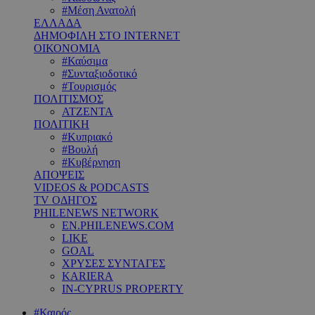
#Μέση Ανατολή
ΕΛΛΑΔΑ
ΔΗΜΟΦΙΛΗ ΣΤΟ INTERNET
ΟΙΚΟΝΟΜΙΑ
#Καύσιμα
#Συνταξιοδοτικό
#Τουρισμός
ΠΟΛΙΤΙΣΜΟΣ
ΑΤΖΕΝΤΑ
ΠΟΛΙΤΙΚΗ
#Κυπριακό
#Βουλή
#Κυβέρνηση
ΑΠΟΨΕΙΣ
VIDEOS & PODCASTS
TV ΟΔΗΓΟΣ
PHILENEWS NETWORK
EN.PHILENEWS.COM
LIKE
GOAL
ΧΡΥΣΕΣ ΣΥΝΤΑΓΕΣ
KARIERA
IN-CYPRUS PROPERTY
#Καιρός