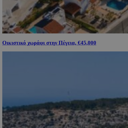
Οικιστικό χωράφι στην Πέγεια, €45,000