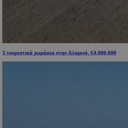
3 τουριστικά χωράφια στην Αλαμινό, €4,000,000