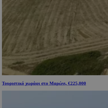
Τουριστικό χωράφι στο Μαρώνι, €225,000