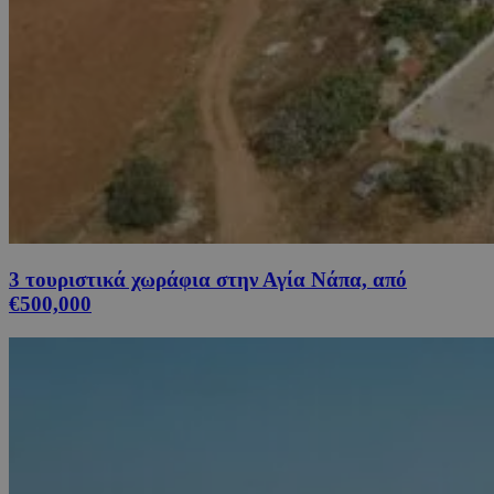
3 τουριστικά χωράφια στην Αγία Νάπα, από
€500,000