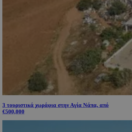
3 τουριστικά χωράφια στην Αγία Νάπα, από
€500,000