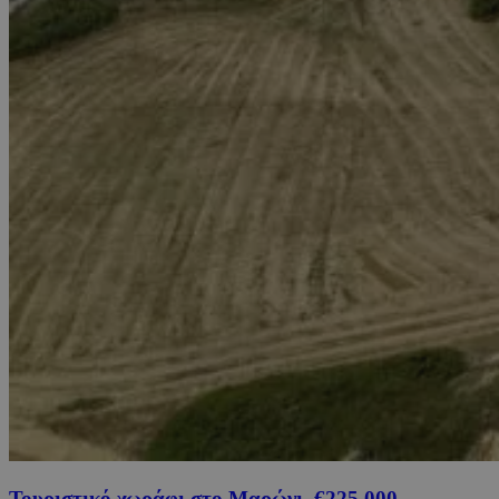
Τουριστικό χωράφι στο Μαρώνι, €225,000