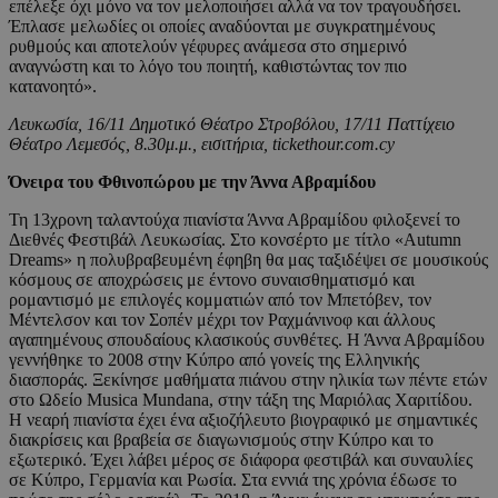
επέλεξε όχι μόνο να τον μελοποιήσει αλλά να τον τραγουδήσει.
Έπλασε μελωδίες οι οποίες αναδύονται με συγκρατημένους
ρυθμούς και αποτελούν γέφυρες ανάμεσα στο σημερινό
αναγνώστη και το λόγο του ποιητή, καθιστώντας τον πιο
κατανοητό».
Λευκωσία, 16/11 Δημοτικό Θέατρο Στροβόλου, 17/11 Παττίχειο
Θέατρο Λεμεσός, 8.30μ.μ., εισιτήρια, tickethour.com.cy
Όνειρα του Φθινοπώρου με την Άννα Αβραμίδου
Τη 13χρονη ταλαντούχα πιανίστα Άννα Αβραμίδου φιλοξενεί το
Διεθνές Φεστιβάλ Λευκωσίας. Στο κονσέρτο με τίτλο «Autumn
Dreams» η πολυβραβευμένη έφηβη θα μας ταξιδέψει σε μουσικούς
κόσμους σε αποχρώσεις με έντονο συναισθηματισμό και
ρομαντισμό με επιλογές κομματιών από τον Μπετόβεν, τον
Μέντελσον και τον Σοπέν μέχρι τον Ραχμάνινοφ και άλλους
αγαπημένους σπουδαίους κλασικούς συνθέτες. Η Άννα Αβραμίδου
γεννήθηκε το 2008 στην Κύπρο από γονείς της Ελληνικής
διασποράς. Ξεκίνησε μαθήματα πιάνου στην ηλικία των πέντε ετών
στο Ωδείο Musica Mundana, στην τάξη της Μαριόλας Χαριτίδου.
Η νεαρή πιανίστα έχει ένα αξιοζήλευτο βιογραφικό με σημαντικές
διακρίσεις και βραβεία σε διαγωνισμούς στην Κύπρο και το
εξωτερικό. Έχει λάβει μέρος σε διάφορα φεστιβάλ και συναυλίες
σε Κύπρο, Γερμανία και Ρωσία. Στα εννιά της χρόνια έδωσε το