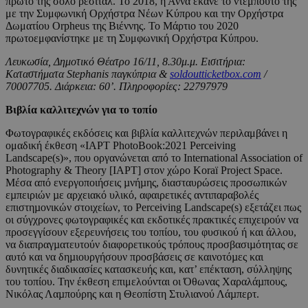
πρώτο της σόλο ρεσιτάλ. Το 2018, η Άννα έκανε το ντεμπούτο της
με την Συμφωνική Ορχήστρα Νέων Κύπρου και την Ορχήστρα
Δωματίου Orpheus της Βιέννης. Το Μάρτιο του 2020
πρωτοεμφανίστηκε με τη Συμφωνική Ορχήστρα Κύπρου.
Λευκωσία, Δημοτικό Θέατρο 16/11, 8.30μ.μ. Εισιτήρια:
Καταστήματα Stephanis παγκύπρια &
soldoutticketbox.com
/
70007705. Διάρκεια: 60’. Πληροφορίες: 22797979
Βιβλία
καλλιτεχνών
για
το
τοπίο
Φωτογραφικές εκδόσεις και βιβλία καλλιτεχνών περιλαμβάνει η
ομαδική έκθεση «IAPT PhotoBook:2021 Perceiving
Landscape(s)», που οργανώνεται από το International Association of
Photography & Theory [IAPT] στον χώρο Koraï Project Space.
Μέσα από ενεργοποιήσεις µνήµης, διασταυρώσεις προσωπικών
εµπειριών µε αρχειακό υλικό, αφαιρετικές αντιπαραβολές
επιστηµονικών στοιχείων, το Perceiving Landscape(s) εξετάζει πως
οι σύγχρονες φωτογραφικές και εκδοτικές πρακτικές επιχειρούν να
προσεγγίσουν εξερευνήσεις του τοπίου, του φυσικού ή και άλλου,
να διαπραγµατευτούν διαφορετικούς τρόπους προσβασιµότητας σε
αυτό και να δηµιουργήσουν προσβάσεις σε καινοτόµες και
δυνητικές διαδικασίες κατασκευής και, κατ’ επέκταση, σύλληψης
του τοπίου. Την έκθεση επιμελούνται οι Όθωνας Χαραλάµπους,
Νικόλας Λαµπούρης και η Θεοπίστη Στυλιανού Λάµπερτ.