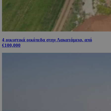
4 οικιστικά οικόπεδα στην Λακατάμεια, από
€100,000