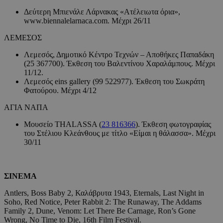
Δεύτερη Μπιενάλε Λάρνακας «Ατέλειωτα όρια»,
www.biennalelarnaca.com. Μέχρι 26/11
ΛΕΜΕΣΟΣ
Λεμεσός, Δημοτικό Κέντρο Τεχνών – Αποθήκες Παπαδάκη
(25 367700). Έκθεση του Βαλεντίνου Χαραλάμπους. Μέχρι
11/12.
Λεμεσός eins gallery (99 522977). Έκθεση του Σωκράτη
Φατούρου. Μέχρι 4/12
ΑΓΙΑ ΝΑΠΑ
Μουσείο THALASSA (
23 816366
). Έκθεση φωτογραφίας
του Στέλιου Κλεάνθους με τίτλο «Είμαι η θάλασσα». Μέχρι
30/11
ΣΙΝΕΜΑ
Antlers, Boss Baby 2, Καλάβρυτα 1943, Eternals, Last Night in
Soho, Red Notice, Peter Rabbit 2: The Runaway, The Addams
Family 2, Dune, Venom: Let There Be Carnage, Ron’s Gone
Wrong, No Time to Die, 16th Film Festival.