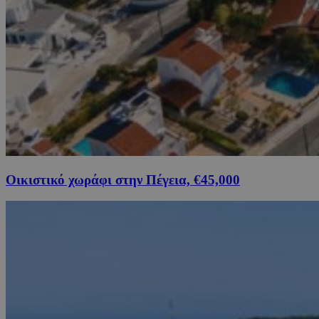
Οικιστικό χωράφι στην Πέγεια, €45,000