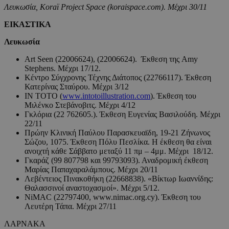
Λευκωσία, Koraï Project Space (koraispace.com). Μέχρι 30/11
ΕΙΚΑΣΤΙΚΑ
Λευκωσία
Art Seen (22006624), (22006624). Έκθεση της Amy
Stephens. Μέχρι 17/12.
Κέντρο Σύγχρονης Τέχνης Διάτοπος (22766117). Έκθεση
Κατερίνας Σταύρου. Μέχρι 3/12
IN TOTO (
www.intotoillustration.com
). Έκθεση του
Μιλένκο Στεβάνοβιτς. Μέχρι 4/12
Γκλόρια (22 762605.). Έκθεση Ευγενίας Βασιλούδη. Μέχρι
22/11
Πρώην Κλινική Παύλου Παρασκευαϊδη, 19-21 Ζήνωνος
Σώζου, 1075. Έκθεση Πόλυ Πεσλίκα. Η έκθεση θα είναι
ανοιχτή κάθε Σάββατο μεταξύ 11 πμ – 4μμ. Μέχρι 18/12.
Γκαράζ (99 807798 και 99793093). Αναδρομική έκθεση
Μαρίας Παπαχαραλάμπους. Μέχρι 20/11
Λεβέντειος Πινακοθήκη (22668838). «Βίκτωρ Ιωαννίδης:
Θαλασσινοί αναστοχασμοί». Μέχρι 5/12.
NiMAC (22797400, www.nimac.org.cy). Έκθεση του
Λευτέρη Τάπα. Μέχρι 27/11
ΛΑΡΝΑΚΑ