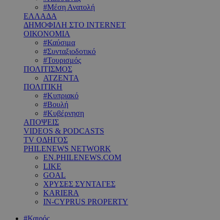
#Μέση Ανατολή
ΕΛΛΑΔΑ
ΔΗΜΟΦΙΛΗ ΣΤΟ INTERNET
ΟΙΚΟΝΟΜΙΑ
#Καύσιμα
#Συνταξιοδοτικό
#Τουρισμός
ΠΟΛΙΤΙΣΜΟΣ
ΑΤΖΕΝΤΑ
ΠΟΛΙΤΙΚΗ
#Κυπριακό
#Βουλή
#Κυβέρνηση
ΑΠΟΨΕΙΣ
VIDEOS & PODCASTS
TV ΟΔΗΓΟΣ
PHILENEWS NETWORK
EN.PHILENEWS.COM
LIKE
GOAL
ΧΡΥΣΕΣ ΣΥΝΤΑΓΕΣ
KARIERA
IN-CYPRUS PROPERTY
#Καιρός