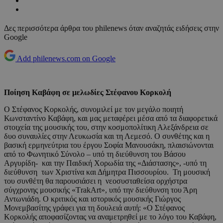
Δες περισσότερα άρθρα του philenews όταν αναζητάς ειδήσεις στην
Google
Add philenews.com on Google
Ποίηση Καβάφη σε μελωδίες Στέφανου Κορκολή
Ο Στέφανος Κορκολής, συνομιλεί με τον μεγάλο ποιητή
Κωνσταντίνο Καβάφη, και μας μεταφέρει μέσα από τα διαφορετικά
στοιχεία της μουσικής του, στην κοσμοπολίτικη Αλεξάνδρεια σε
δυο συναυλίες στην Λευκωσία και τη Λεμεσό. Ο συνθέτης και η
βασική ερμηνεύτρια του έργου Σοφία Μανουσάκη, πλαισιώνονται
από το Φωνητικό Σύνολο – υπό τη διεύθυνση του Βάσου
Αργυρίδη- και την Παιδική Χορωδία της «Διάστασης», -υπό τη
διεύθυνση των Χριστίνα και Δήμητρα Πισσουρίου. Τη μουσική
του συνθέτη θα παρουσιάσει η νεοσυσταθείσα ορχήστρα
σύγχρονης μουσικής «ΤrakArt», υπό την διεύθυνση του Άρη
Αντωνιάδη. Ο κριτικός και ιστορικός μουσικής Γιώργος
Μονεμβασίτης γράφει για τη δουλειά αυτή: «Ο Στέφανος
Κορκολής αποφασίζοντας να αναμετρηθεί με το λόγο του Καβάφη,