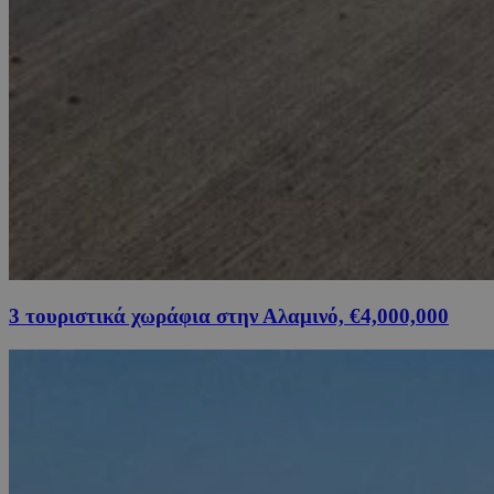
3 τουριστικά χωράφια στην Αλαμινό, €4,000,000