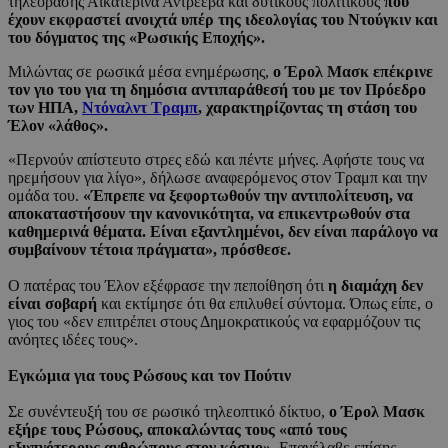
τηλεόρασης Αικατερίνα Αντρέεβα και δυτικούς πολιτικούς
που
έχουν εκφραστεί ανοιχτά υπέρ της ιδεολογίας του Ντούγκιν και
του δόγματος της «Ρωσικής Εποχής».
Μιλώντας σε ρωσικά μέσα ενημέρωσης,
ο Έρολ Μασκ επέκρινε
τον γιο του για τη δημόσια αντιπαράθεσή του με τον Πρόεδρο
των ΗΠΑ,
Ντόναλντ Τραμπ
, χαρακτηρίζοντας τη στάση του
Έλον «λάθος».
«Περνούν απίστευτο στρες εδώ και πέντε μήνες. Αφήστε τους να
ηρεμήσουν για λίγο», δήλωσε αναφερόμενος στον Τραμπ και την
ομάδα του.
«Έπρεπε να ξεφορτωθούν την αντιπολίτευση, να
αποκαταστήσουν την κανονικότητα, να επικεντρωθούν στα
καθημερινά θέματα. Είναι εξαντλημένοι, δεν είναι παράλογο να
συμβαίνουν τέτοια πράγματα», πρόσθεσε.
Ο πατέρας του Έλον εξέφρασε την πεποίθηση ότι
η διαμάχη δεν
είναι σοβαρή
και εκτίμησε ότι θα επιλυθεί σύντομα. Όπως είπε, ο
γιος του «δεν επιτρέπει στους Δημοκρατικούς να εφαρμόζουν τις
ανόητες ιδέες τους».
Εγκώμια για τους Ρώσους και τον Πούτιν
Σε συνέντευξή του σε ρωσικό τηλεοπτικό δίκτυο,
ο Έρολ Μασκ
εξήρε τους Ρώσους, αποκαλώντας τους «από τους
εξυπνότερους ανθρώπους στον κόσμο».
Επανέλαβε επίσης