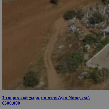
3 τουριστικά χωράφια στην Αγία Νάπα, από
€500,000