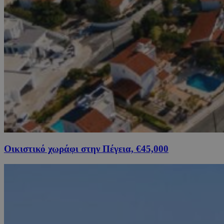
Οικιστικό χωράφι στην Πέγεια, €45,000