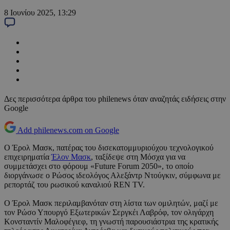
8 Ιουνίου 2025, 13:29
Δες περισσότερα άρθρα του philenews όταν αναζητάς ειδήσεις στην
Google
Add philenews.com on Google
Ο Έρολ Μασκ, πατέρας του δισεκατομμυριούχου τεχνολογικού
επιχειρηματία
Έλον Μασκ
, ταξίδεψε στη Μόσχα για να
συμμετάσχει στο φόρουμ «Future Forum 2050», το οποίο
διοργάνωσε ο Ρώσος ιδεολόγος Αλεξάντρ Ντούγκιν, σύμφωνα με
ρεπορτάζ του ρωσικού καναλιού REN TV.
Ο Έρολ Μασκ περιλαμβανόταν στη λίστα των ομιλητών, μαζί με
τον Ρώσο Υπουργό Εξωτερικών Σεργκέι Λαβρόφ, τον ολιγάρχη
Κονσταντίν Μαλοφέγιεφ, τη γνωστή παρουσιάστρια της κρατικής