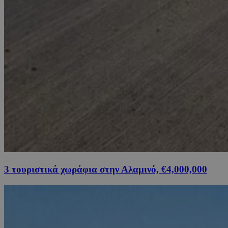
3 τουριστικά χωράφια στην Αλαμινό, €4,000,000