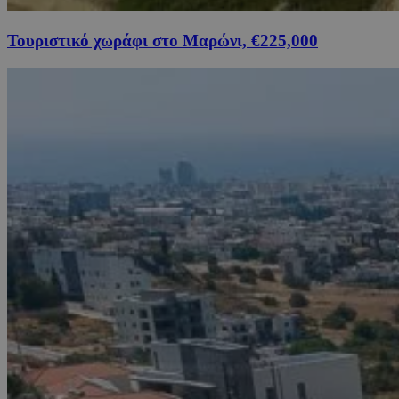
Τουριστικό χωράφι στο Μαρώνι, €225,000