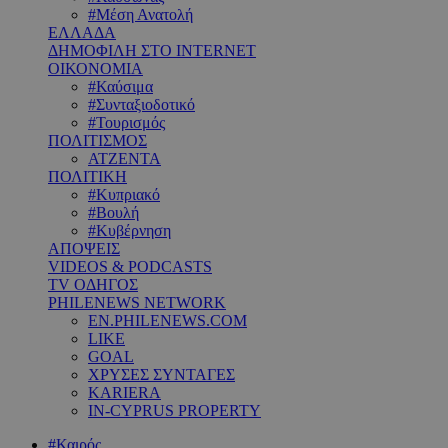
#Μέση Ανατολή
ΕΛΛΑΔΑ
ΔΗΜΟΦΙΛΗ ΣΤΟ INTERNET
ΟΙΚΟΝΟΜΙΑ
#Καύσιμα
#Συνταξιοδοτικό
#Τουρισμός
ΠΟΛΙΤΙΣΜΟΣ
ΑΤΖΕΝΤΑ
ΠΟΛΙΤΙΚΗ
#Κυπριακό
#Βουλή
#Κυβέρνηση
ΑΠΟΨΕΙΣ
VIDEOS & PODCASTS
TV ΟΔΗΓΟΣ
PHILENEWS NETWORK
EN.PHILENEWS.COM
LIKE
GOAL
ΧΡΥΣΕΣ ΣΥΝΤΑΓΕΣ
KARIERA
IN-CYPRUS PROPERTY
#Καιρός