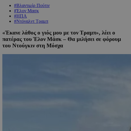
#Βλαντιμίρ Πούτιν
#Έλον Μασκ
#ΗΠΑ
#Ντόναλντ Τραμπ
«Έκανε λάθος ο γιός μου με τον Τραμπ», λέει ο
πατέρας του Έλον Μάσκ – Θα μιλήσει σε φόρουμ
του Ντούγκιν στη Μόσχα