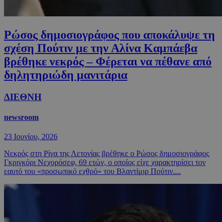
Ρώσος δημοσιογράφος που αποκάλυψε τη
σχέση Πούτιν με την Αλίνα Καμπάεβα
βρέθηκε νεκρός – Φέρεται να πέθανε από
δηλητηριώδη μανιτάρια
ΔΙΕΘΝΗ
newsroom
23 Ιουνίου, 2026
Νεκρός στη Ρίγα της Λετονίας βρέθηκε ο Ρώσος δημοσιογράφος
Γκριγκόρι Νεχορόσεφ, 69 ετών, ο οποίος είχε χαρακτηρίσει τον
εαυτό του «προσωπικό εχθρό» του Βλαντίμιρ Πούτιν....