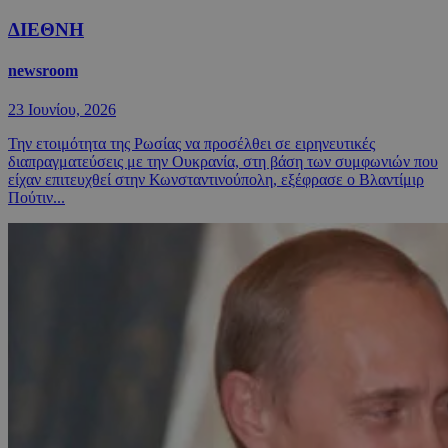
ΔΙΕΘΝΗ
newsroom
23 Ιουνίου, 2026
Την ετοιμότητα της Ρωσίας να προσέλθει σε ειρηνευτικές
διαπραγματεύσεις με την Ουκρανία, στη βάση των συμφωνιών που
είχαν επιτευχθεί στην Κωνσταντινούπολη, εξέφρασε ο Βλαντίμιρ
Πούτιν...