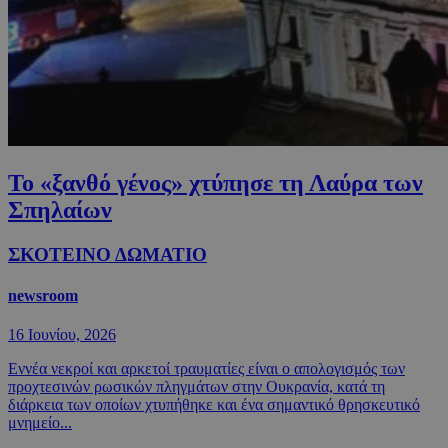
Το «ξανθό γένος» χτύπησε τη Λαύρα των
Σπηλαίων
ΣΚΟΤΕΙΝΟ ΔΩΜΑΤΙΟ
newsroom
16 Ιουνίου, 2026
Εννέα νεκροί και αρκετοί τραυματίες είναι ο απολογισμός των
προχτεσινών ρωσικών πληγμάτων στην Ουκρανία, κατά τη
διάρκεια των οποίων χτυπήθηκε και ένα σημαντικό θρησκευτικό
μνημείο...