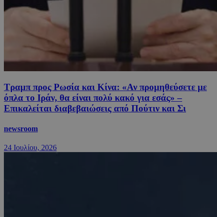
Τραμπ προς Ρωσία και Κίνα: «Αν προμηθεύσετε με
όπλα το Ιράν, θα είναι πολύ κακό για εσάς» –
Επικαλείται διαβεβαιώσεις από Πούτιν και Σι
newsroom
24 Ιουλίου, 2026