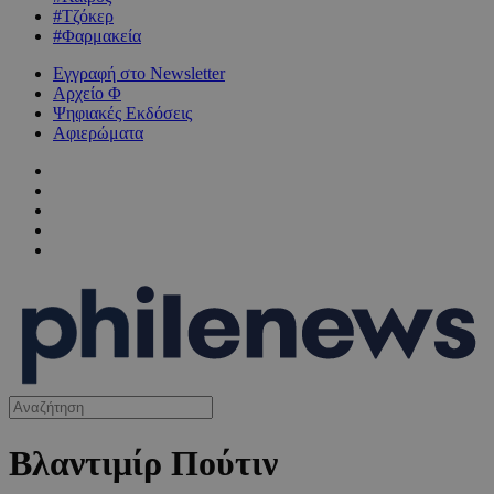
#Τζόκερ
#Φαρμακεία
Εγγραφή στο Newsletter
Αρχείο Φ
Ψηφιακές Εκδόσεις
Αφιερώματα
Βλαντιμίρ Πούτιν