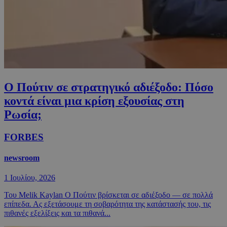
Ο Πούτιν σε στρατηγικό αδιέξοδο: Πόσο
κοντά είναι μια κρίση εξουσίας στη
Ρωσία;
FORBES
newsroom
1 Ιουλίου, 2026
Του Melik Kaylan Ο Πούτιν βρίσκεται σε αδιέξοδο — σε πολλά
επίπεδα. Ας εξετάσουμε τη σοβαρότητα της κατάστασής του, τις
πιθανές εξελίξεις και τα πιθανά...