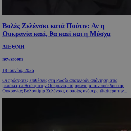
Βολές Ζελένσκι κατά Πούτιν: Αν η
Ουκρανία καεί, θα καεί και η Μόσχα
ΔΙΕΘΝΗ
newsroom
18 Ιουνίου, 2026
Οι πρόσφατες επιθέσεις στη Ρωσία αποτελούν απάντηση στις
ρωσικές επιθέσεις στην Ουκρανία, σύμφωνα με τον πρόεδρο της
Ουκρανίας Βολοντίμιρ Ζελένσκι, ο οποίος ανέφερε ιδιαίτερα την...