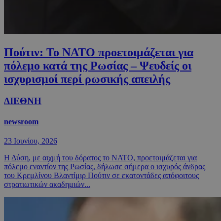
Πούτιν: Το ΝΑΤΟ προετοιμάζεται για
πόλεμο κατά της Ρωσίας – Ψευδείς οι
ισχυρισμοί περί ρωσικής απειλής
ΔΙΕΘΝΗ
newsroom
23 Ιουνίου, 2026
Η Δύση, με αιχμή του δόρατος το ΝΑΤΟ, προετοιμάζεται για
πόλεμο εναντίον της Ρωσίας, δήλωσε σήμερα ο ισχυρός άνδρας
του Κρεμλίνου Βλαντίμιρ Πούτιν σε εκατοντάδες απόφοιτους
στρατιωτικών ακαδημιών...