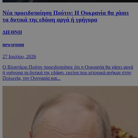
Νέα προειδοποίηση Πούτιν: Η Ουκρανία θα χάσει
τα δυτικά της εδάφη αργά ή γρήγορα
ΔΙΕΘΝΗ
newsroom
27 Ιουλίου, 2026
Ο Βλαντίμιρ Πούτιν προειδοποίησε ότι η Ουκρανία θα χάσει αργά
ή γρήγορα τα δυτικά της εδάφη, εκείνα που ιστορικά ανήκαν στην
Πολωνία, την Ουγγαρία και...