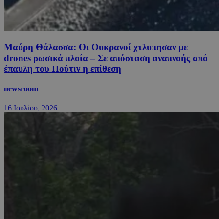
Μαύρη Θάλασσα: Οι Ουκρανοί χτλυπησαν με
drones ρωσικά πλοία – Σε απόσταση αναπνοής από
έπαυλη του Πούτιν η επίθεση
newsroom
16 Ιουλίου, 2026