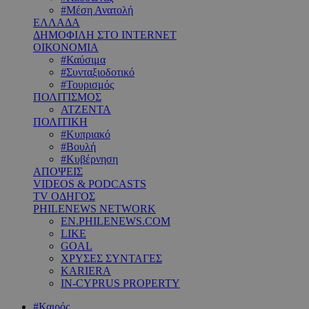
#Μέση Ανατολή
ΕΛΛΑΔΑ
ΔΗΜΟΦΙΛΗ ΣΤΟ INTERNET
ΟΙΚΟΝΟΜΙΑ
#Καύσιμα
#Συνταξιοδοτικό
#Τουρισμός
ΠΟΛΙΤΙΣΜΟΣ
ΑΤΖΕΝΤΑ
ΠΟΛΙΤΙΚΗ
#Κυπριακό
#Βουλή
#Κυβέρνηση
ΑΠΟΨΕΙΣ
VIDEOS & PODCASTS
TV ΟΔΗΓΟΣ
PHILENEWS NETWORK
EN.PHILENEWS.COM
LIKE
GOAL
ΧΡΥΣΕΣ ΣΥΝΤΑΓΕΣ
KARIERA
IN-CYPRUS PROPERTY
#Καιρός