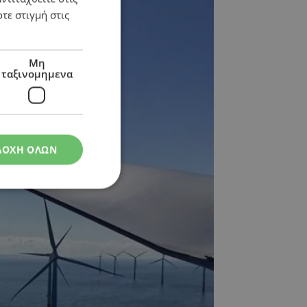
τε στιγμή στις
Μη
ταξινομημενα
ΔΟΧΗ ΟΛΩΝ