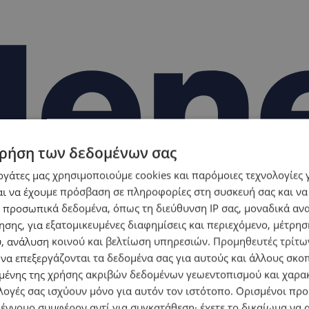
ρήση των δεδομένων σας
εργάτες μας χρησιμοποιούμε cookies και παρόμοιες τεχνολογίες 
ι να έχουμε πρόσβαση σε πληροφορίες στη συσκευή σας και να
 προσωπικά δεδομένα, όπως τη διεύθυνση IP σας, μοναδικά αν
σης, για εξατομικευμένες διαφημίσεις και περιεχόμενο, μέτρη
υ, ανάλυση κοινού και βελτίωση υπηρεσιών.
Προμηθευτές τρίτων
 να επεξεργάζονται τα δεδομένα σας για αυτούς και άλλους σκο
ένης της χρήσης ακριβών δεδομένων γεωεντοπισμού και χαρα
λογές σας ισχύουν μόνο για αυτόν τον ιστότοπο. Ορισμένοι πρ
 έννομο συμφέρον αντί για συγκατάθεση· έχετε το δικαίωμα να α