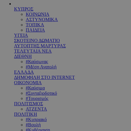
ΚΥΠΡΟΣ
ΚΟΙΝΩΝΙΑ
ΑΣΤΥΝΟΜΙΚΑ
ΤΟΠΙΚΑ
ΠΑΙΔΕΙΑ
ΥΓΕΙΑ
ΣΚΟΤΕΙΝΟ ΔΩΜΑΤΙΟ
ΑΥΤΟΠΤΗΣ ΜΑΡΤΥΡΑΣ
ΤΕΛΕΥΤΑΙΑ ΝΕΑ
ΔΙΕΘΝΗ
#Καύσωνας
#Μέση Ανατολή
ΕΛΛΑΔΑ
ΔΗΜΟΦΙΛΗ ΣΤΟ INTERNET
ΟΙΚΟΝΟΜΙΑ
#Καύσιμα
#Συνταξιοδοτικό
#Τουρισμός
ΠΟΛΙΤΙΣΜΟΣ
ΑΤΖΕΝΤΑ
ΠΟΛΙΤΙΚΗ
#Κυπριακό
#Βουλή
#Κυβέρνηση