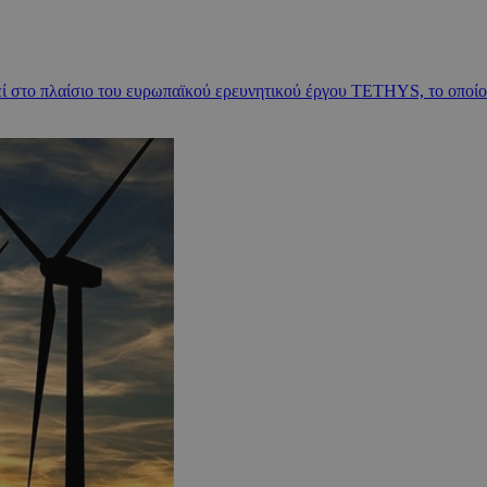
 στο πλαίσιο του ευρωπαϊκού ερευνητικού έργου TETHYS, το οποίο ε