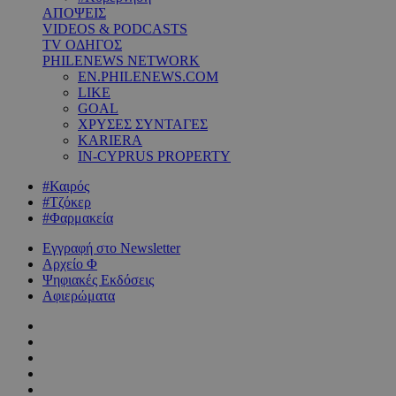
ΑΠΟΨΕΙΣ
VIDEOS & PODCASTS
TV ΟΔΗΓΟΣ
PHILENEWS NETWORK
EN.PHILENEWS.COM
LIKE
GOAL
ΧΡΥΣΕΣ ΣΥΝΤΑΓΕΣ
KARIERA
IN-CYPRUS PROPERTY
#Καιρός
#Τζόκερ
#Φαρμακεία
Εγγραφή στο Newsletter
Αρχείο Φ
Ψηφιακές Εκδόσεις
Αφιερώματα