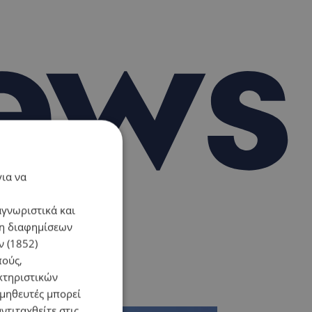
για να
αγνωριστικά και
ση διαφημίσεων
 (1852)
πούς,
κτηριστικών
ομηθευτές μπορεί
ντιταχθείτε στις