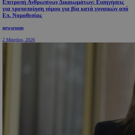
Επιτροπή Ανθρωπίνων Δικαιωμάτων: Εισηγήσεις
για τροποποίηση νόμου για βία κατά γυναικών από
Επ. Νομοθεσίας
newsroom
2 Μαρτίου, 2026