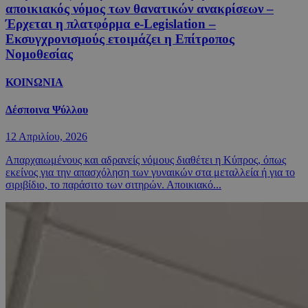
αποικιακός νόμος των θανατικών ανακρίσεων –
Έρχεται η πλατφόρμα e-Legislation –
Εκσυγχρονισμούς ετοιμάζει η Επίτροπος
Νομοθεσίας
ΚΟΙΝΩΝΙΑ
Δέσποινα Ψύλλου
12 Απριλίου, 2026
Απαρχαιωμένους και αδρανείς νόμους διαθέτει η Κύπρος, όπως
εκείνος για την απασχόληση των γυναικών στα μεταλλεία ή για το
σιριβίδιο, το παράσιτο των σιτηρών. Αποικιακό...