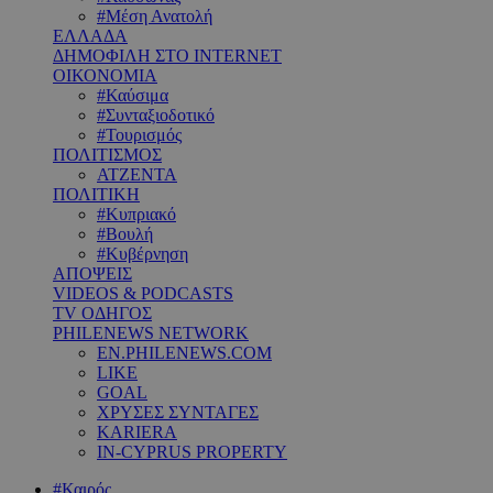
#Μέση Ανατολή
ΕΛΛΑΔΑ
ΔΗΜΟΦΙΛΗ ΣΤΟ INTERNET
ΟΙΚΟΝΟΜΙΑ
#Καύσιμα
#Συνταξιοδοτικό
#Τουρισμός
ΠΟΛΙΤΙΣΜΟΣ
ΑΤΖΕΝΤΑ
ΠΟΛΙΤΙΚΗ
#Κυπριακό
#Βουλή
#Κυβέρνηση
ΑΠΟΨΕΙΣ
VIDEOS & PODCASTS
TV ΟΔΗΓΟΣ
PHILENEWS NETWORK
EN.PHILENEWS.COM
LIKE
GOAL
ΧΡΥΣΕΣ ΣΥΝΤΑΓΕΣ
KARIERA
IN-CYPRUS PROPERTY
#Καιρός