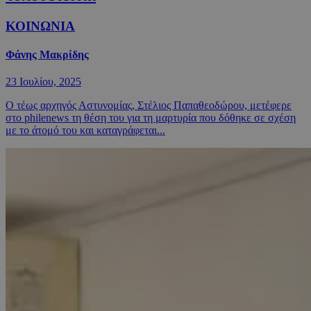
ΚΟΙΝΩΝΙΑ
Φάνης Μακρίδης
23 Ιουλίου, 2025
Ο τέως αρχηγός Αστυνομίας, Στέλιος Παπαθεοδώρου, μετέφερε
στο philenews τη θέση του για τη μαρτυρία που δόθηκε σε σχέση
με το άτομό του και καταγράφεται...