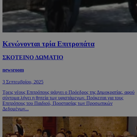
Κενώνονται τρία Επιτροπάτα
ΣΚΟΤΕΙΝΟ ΔΩΜΑΤΙΟ
newsroom
3 Σεπτεμβρίου, 2025
Τρεις νέους Επιτρόπους ψάχνει ο Πρόεδρος της Δημοκρατίας, αφού
σύντομα λήγει η θητεία των υφιστάμενων. Πρόκειται για τους
Επιτρόπους του Παιδιού, Προστασίας των Προσωπικών
Δεδομένων...