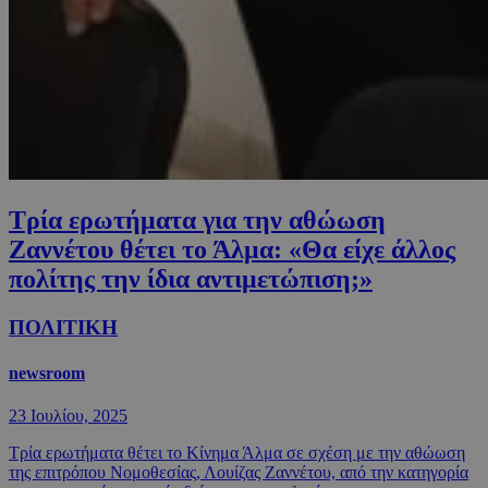
Τρία ερωτήματα για την αθώωση
Ζαννέτου θέτει το Άλμα: «Θα είχε άλλος
πολίτης την ίδια αντιμετώπιση;»
ΠΟΛΙΤΙΚΗ
newsroom
23 Ιουλίου, 2025
Τρία ερωτήματα θέτει το Κίνημα Άλμα σε σχέση με την αθώωση
της επιτρόπου Νομοθεσίας, Λουίζας Ζαννέτου, από την κατηγορία