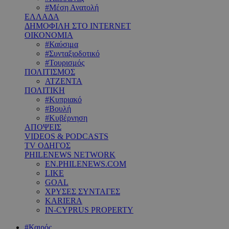
#Μέση Ανατολή
ΕΛΛΑΔΑ
ΔΗΜΟΦΙΛΗ ΣΤΟ INTERNET
ΟΙΚΟΝΟΜΙΑ
#Καύσιμα
#Συνταξιοδοτικό
#Τουρισμός
ΠΟΛΙΤΙΣΜΟΣ
ΑΤΖΕΝΤΑ
ΠΟΛΙΤΙΚΗ
#Κυπριακό
#Βουλή
#Κυβέρνηση
ΑΠΟΨΕΙΣ
VIDEOS & PODCASTS
TV ΟΔΗΓΟΣ
PHILENEWS NETWORK
EN.PHILENEWS.COM
LIKE
GOAL
ΧΡΥΣΕΣ ΣΥΝΤΑΓΕΣ
KARIERA
IN-CYPRUS PROPERTY
#Καιρός