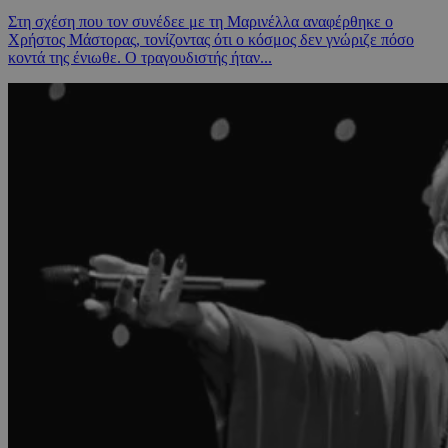
Στη σχέση που τον συνέδεε με τη Μαρινέλλα αναφέρθηκε ο
Χρήστος Μάστορας, τονίζοντας ότι ο κόσμος δεν γνώριζε πόσο
κοντά της ένιωθε. Ο τραγουδιστής ήταν...