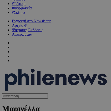
#Τζόκερ
#Φαρμακεία
#Σκίτσο
Εγγραφή στο Newsletter
Αρχείο Φ
Ψηφιακές Εκδόσεις
Αφιερώματα
Μαρινέλλα