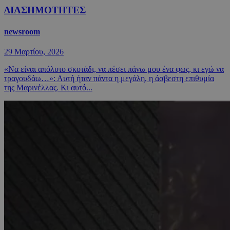
ΔΙΑΣΗΜΟΤΗΤΕΣ
newsroom
29 Μαρτίου, 2026
«Να είναι απόλυτο σκοτάδι, να πέσει πάνω μου ένα φως, κι εγώ να
τραγουδάω…»: Αυτή ήταν πάντα η μεγάλη, η άσβεστη επιθυμία
της Μαρινέλλας. Κι αυτό...