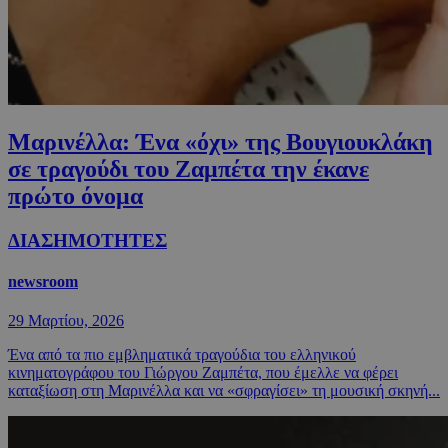
Μαρινέλλα: Ένα «όχι» της Βουγιουκλάκη
σε τραγούδι του Ζαμπέτα την έκανε
πρώτο όνομα
ΔΙΑΣΗΜΟΤΗΤΕΣ
newsroom
29 Μαρτίου, 2026
Ένα από τα πιο εμβληματικά τραγούδια του ελληνικού
κινηματογράφου του Γιώργου Ζαμπέτα, που έμελλε να φέρει
καταξίωση στη Μαρινέλλα και να «σφραγίσει» τη μουσική σκηνή...