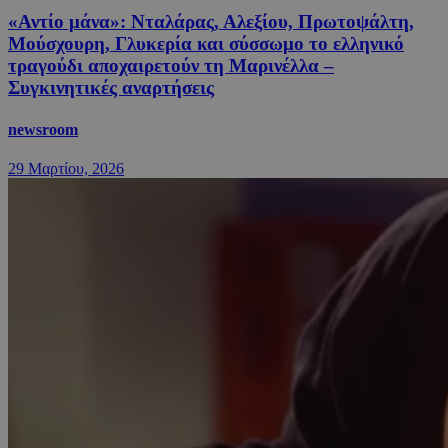
«Αντίο μάνα»: Νταλάρας, Αλεξίου, Πρωτοψάλτη,
Μούσχουρη, Γλυκερία και σύσσωμο το ελληνικό
τραγούδι αποχαιρετούν τη Μαρινέλλα –
Συγκινητικές αναρτήσεις
newsroom
29 Μαρτίου, 2026