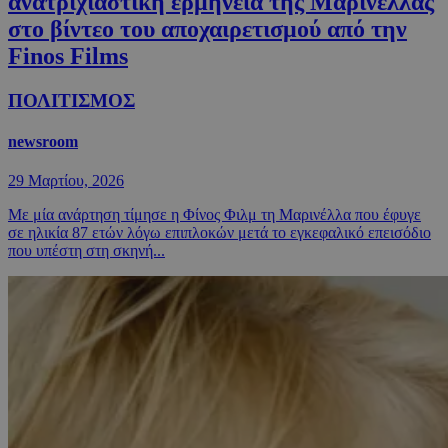
ανατριχιαστική ερμηνεία της Μαρινέλλας
στο βίντεο του αποχαιρετισμού από την
Finos Films
ΠΟΛΙΤΙΣΜΟΣ
newsroom
29 Μαρτίου, 2026
Με μία ανάρτηση τίμησε η Φίνος Φιλμ τη Μαρινέλλα που έφυγε
σε ηλικία 87 ετών λόγω επιπλοκών μετά το εγκεφαλικό επεισόδιο
που υπέστη στη σκηνή...