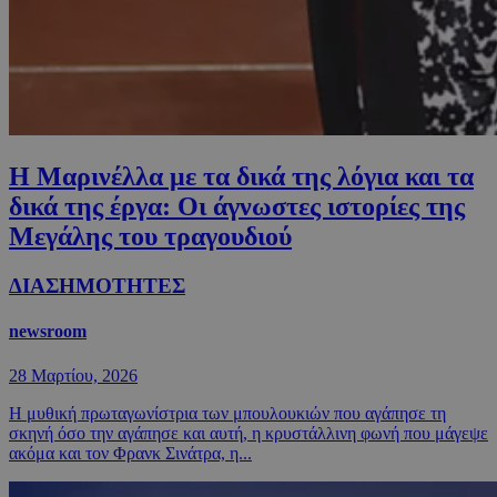
Η Μαρινέλλα με τα δικά της λόγια και τα
δικά της έργα: Οι άγνωστες ιστορίες της
Μεγάλης του τραγουδιού
ΔΙΑΣΗΜΟΤΗΤΕΣ
newsroom
28 Μαρτίου, 2026
Η μυθική πρωταγωνίστρια των μπουλουκιών που αγάπησε τη
σκηνή όσο την αγάπησε και αυτή, η κρυστάλλινη φωνή που μάγεψε
ακόμα και τον Φρανκ Σινάτρα, η...