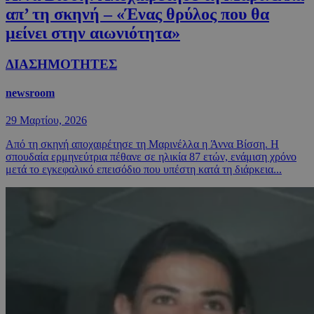
απ’ τη σκηνή – «Ένας θρύλος που θα
μείνει στην αιωνιότητα»
ΔΙΑΣΗΜΟΤΗΤΕΣ
newsroom
29 Μαρτίου, 2026
Από τη σκηνή αποχαιρέτησε τη Μαρινέλλα η Άννα Βίσση. Η
σπουδαία ερμηνεύτρια πέθανε σε ηλικία 87 ετών, ενάμιση χρόνο
μετά το εγκεφαλικό επεισόδιο που υπέστη κατά τη διάρκεια...