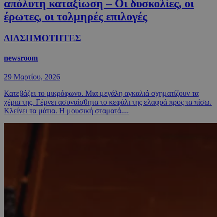
απόλυτη καταξίωση – Οι δυσκολίες, οι
έρωτες, οι τολμηρές επιλογές
ΔΙΑΣΗΜΟΤΗΤΕΣ
newsroom
29 Μαρτίου, 2026
Κατεβάζει το μικρόφωνο. Μια μεγάλη αγκαλιά σχηματίζουν τα
χέρια της. Γέρνει ασυναίσθητα το κεφάλι της ελαφρά προς τα πίσω.
Κλείνει τα μάτια. Η μουσική σταματά....