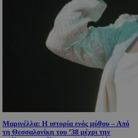
Μαρινέλλα: Η ιστορία ενός μύθου – Από
τη Θεσσαλονίκη του ’38 μέχρι την