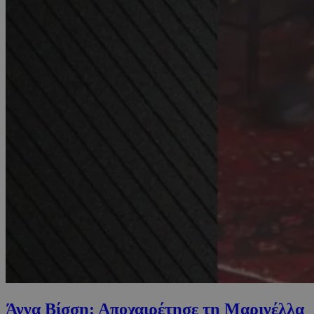
Άννα Βίσση: Αποχαιρέτησε τη Μαρινέλλα