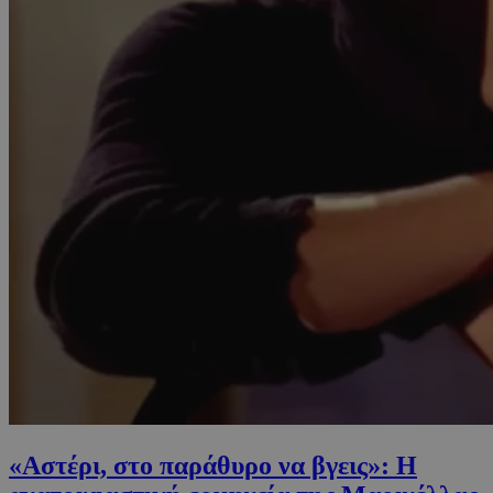
«Αστέρι, στο παράθυρο να βγεις»: H