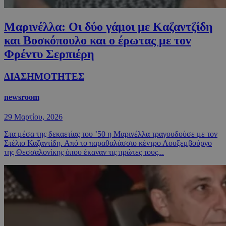
Μαρινέλλα: Οι δύο γάμοι με Καζαντζίδη
και Βοσκόπουλο και ο έρωτας με τον
Φρέντυ Σερπιέρη
ΔΙΑΣΗΜΟΤΗΤΕΣ
newsroom
29 Μαρτίου, 2026
Στα μέσα της δεκαετίας του ’50 η Μαρινέλλα τραγουδούσε με τον
Στέλιο Καζαντίδη. Από το παραθαλάσσιο κέντρο Λουξεμβούργο
της Θεσσαλονίκης όπου έκαναν τις πρώτες τους...