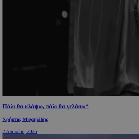
Πάλι θα κλάψω, πάλι θα γελάσω*
Χρήστος Μιχαηλίδης
2 Απριλίου, 2026