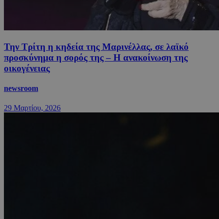
Την Τρίτη η κηδεία της Μαρινέλλας, σε λαϊκό
προσκύνημα η σορός της – Η ανακοίνωση της
οικογένειας
newsroom
29 Μαρτίου, 2026