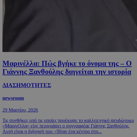
Μαρινέλλα: Πώς βγήκε το όνομα της – Ο
Γιάννης Ξανθούλης διηγείται την ιστορία
ΔΙΑΣΗΜΟΤΗΤΕΣ
newsroom
29 Μαρτίου, 2026
Τις συνθήκες υπό τις οποίες προέκυψε το καλλιτεχνικό ψευδώνυμο
«Μαρινέλλα» είχε περιγράψει ο συγγραφέας Γιάννης Ξανθούλης.
Αυτή είναι η διήγησή του: «Ήταν ένα κέντρο στο...