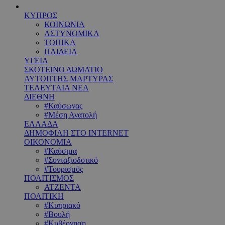
ΚΥΠΡΟΣ
ΚΟΙΝΩΝΙΑ
ΑΣΤΥΝΟΜΙΚΑ
ΤΟΠΙΚΑ
ΠΑΙΔΕΙΑ
ΥΓΕΙΑ
ΣΚΟΤΕΙΝΟ ΔΩΜΑΤΙΟ
ΑΥΤΟΠΤΗΣ ΜΑΡΤΥΡΑΣ
ΤΕΛΕΥΤΑΙΑ ΝΕΑ
ΔΙΕΘΝΗ
#Καύσωνας
#Μέση Ανατολή
ΕΛΛΑΔΑ
ΔΗΜΟΦΙΛΗ ΣΤΟ INTERNET
ΟΙΚΟΝΟΜΙΑ
#Καύσιμα
#Συνταξιοδοτικό
#Τουρισμός
ΠΟΛΙΤΙΣΜΟΣ
ΑΤΖΕΝΤΑ
ΠΟΛΙΤΙΚΗ
#Κυπριακό
#Βουλή
#Κυβέρνηση