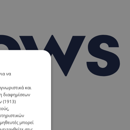
για να
αγνωριστικά και
ση διαφημίσεων
 (1913)
πούς,
κτηριστικών
ομηθευτές μπορεί
ντιταχθείτε στις