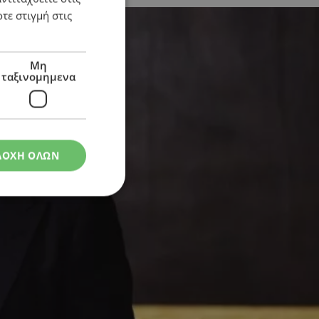
τε στιγμή στις
Μη
ταξινομημενα
ΔΟΧΗ ΟΛΩΝ