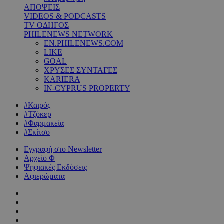
ΑΠΟΨΕΙΣ
VIDEOS & PODCASTS
TV ΟΔΗΓΟΣ
PHILENEWS NETWORK
EN.PHILENEWS.COM
LIKE
GOAL
ΧΡΥΣΕΣ ΣΥΝΤΑΓΕΣ
KARIERA
IN-CYPRUS PROPERTY
#Καιρός
#Τζόκερ
#Φαρμακεία
#Σκίτσο
Εγγραφή στο Newsletter
Αρχείο Φ
Ψηφιακές Εκδόσεις
Αφιερώματα