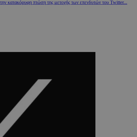
ην κατακόρυφη πτώση της μετοχής των επενδυτών του Twitter...