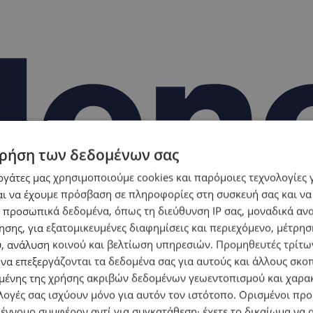
ρήση των δεδομένων σας
εργάτες μας χρησιμοποιούμε cookies και παρόμοιες τεχνολογίες 
ι να έχουμε πρόσβαση σε πληροφορίες στη συσκευή σας και να
 προσωπικά δεδομένα, όπως τη διεύθυνση IP σας, μοναδικά αν
σης, για εξατομικευμένες διαφημίσεις και περιεχόμενο, μέτρη
υ, ανάλυση κοινού και βελτίωση υπηρεσιών.
Προμηθευτές τρίτων
 να επεξεργάζονται τα δεδομένα σας για αυτούς και άλλους σκο
ένης της χρήσης ακριβών δεδομένων γεωεντοπισμού και χαρα
λογές σας ισχύουν μόνο για αυτόν τον ιστότοπο. Ορισμένοι πρ
 έννομο συμφέρον αντί για συγκατάθεση· έχετε το δικαίωμα να α