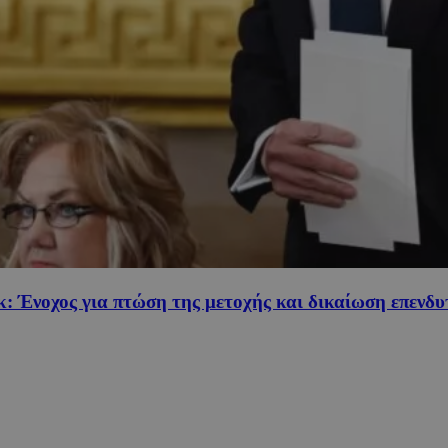
κ: Ένοχος για πτώση της μετοχής και δικαίωση επενδ