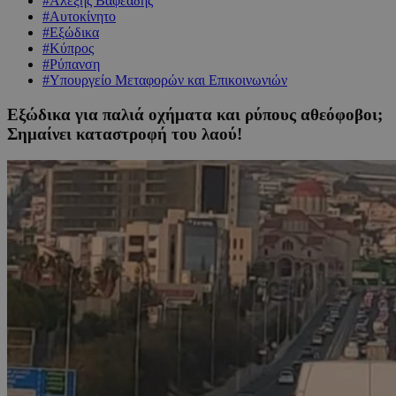
#Αλέξης Βαφεάδης
#Αυτοκίνητο
#Εξώδικα
#Κύπρος
#Ρύπανση
#Υπουργείο Μεταφορών και Επικοινωνιών
Εξώδικα για παλιά οχήματα και ρύπους αθεόφοβοι;
Σημαίνει καταστροφή του λαού!