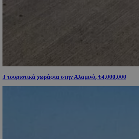
3 τουριστικά χωράφια στην Αλαμινό, €4,000,000