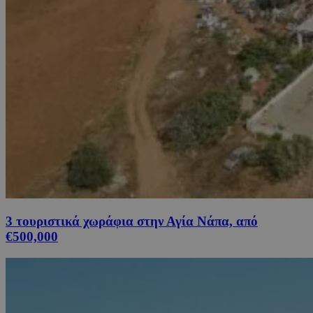
3 τουριστικά χωράφια στην Αγία Νάπα, από
€500,000