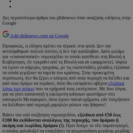
Δες περισσότερα άρθρα του philenews όταν αναζητάς ειδήσεις στην
Google
Add philenews.com on Google
Προφανώς, η είδηση πρέπει να πέρασε στα ψιλά. Δεν την
αντιλήφθηκαν πολλοί πολίτες ή δεν την κατάλαβαν. Διότι μιλάμε
για «επαναστατικό» νομοσχέδιο το οποίο κατέθεσε στη Βουλή η
Κυβέρνηση. Αν εγκριθεί από τη Βουλή και αν εφαρμοστεί, τύφλα
να έχουν οι κάμερες τροχαίας, με τις εκατοντάδες χιλιάδες εξώδικα
τα οποία γεμίζουν τα ταμεία του κράτους. Στην προκειμένη
περίπτωση, δεν θα ξέρει ο κόσμος από ποια περιοχή να διέλθει και
από ποιο δρόμο να περάσει, διότι θα εισπράττει αβέρτα
εξώδικα
λόγω των ρύπων
που τα οχήματά τους εκπέμπουν. Με δυο λόγια,
για να γίνει κατανοητή η εφεύρεση κάποιων φωστήρων στο
υπουργείο Μεταφορών, όσοι έχουν παλιά οχήματα, εάν τολμήσουν
να διέλθουν από περιοχή χαμηλών ρύπων την βάψανε!
Βάσει του υπό συζήτηση νομοσχεδίου,
εξώδικα από €50 έως
€100 θα εκδίδονται αναλόγως της περιοχής, του δρόμου ή
ακόμη και λωρίδας δρόμου (!).
Πριν δούμε το νέο παραλογισμό,
ο οποίος φιλοδοξεί να επαυξήσει τη φτωχοποίηση μεγάλης μερίδας