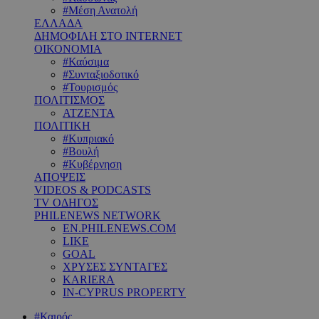
#Μέση Ανατολή
ΕΛΛΑΔΑ
ΔΗΜΟΦΙΛΗ ΣΤΟ INTERNET
ΟΙΚΟΝΟΜΙΑ
#Καύσιμα
#Συνταξιοδοτικό
#Τουρισμός
ΠΟΛΙΤΙΣΜΟΣ
ΑΤΖΕΝΤΑ
ΠΟΛΙΤΙΚΗ
#Κυπριακό
#Βουλή
#Κυβέρνηση
ΑΠΟΨΕΙΣ
VIDEOS & PODCASTS
TV ΟΔΗΓΟΣ
PHILENEWS NETWORK
EN.PHILENEWS.COM
LIKE
GOAL
ΧΡΥΣΕΣ ΣΥΝΤΑΓΕΣ
KARIERA
IN-CYPRUS PROPERTY
#Καιρός