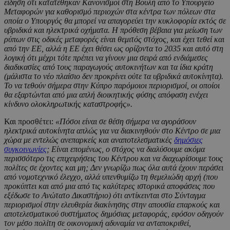
είδηση ότι κατατέθηκαν Κανονισμοί στη Βουλή από το Υπουργείο
Μεταφορών για καθορισμό περιοχών στα κέντρα των πόλεων στα
οποία ο Υπουργός θα μπορεί να απαγορεύει την κυκλοφορία εκτός σε
υβριδικά και ηλεκτρικά οχήματα. Η πρόθεση βέβαια για μείωση των
ρύπων στις οδικές μεταφορές είναι θεμιτός στόχος, και έχει τεθεί και
από την ΕΕ, αλλά η ΕΕ έχει θέσει ως ορίζοντα το 2035 και αυτό στη
λογική ότι μέχρι τότε πρέπει να γίνουν μια σειρά από ενδιάμεσες
διαδικασίες από τους παραγωγούς αυτοκινήτων και τα ίδια κράτη
(μάλιστα το νέο πλαίσιο δεν προκρίνει ούτε τα υβριδικά αυτοκίνητα).
Το να τεθούν σήμερα στην Κύπρο παρόμοιοι περιορισμοί, οι οποίοι
θα εξαρτώνται από μια απλή διοικητικής φύσης απόφαση ενέχει
κίνδυνο ολοκληρωτικής καταστροφής».
Και προσθέτει:
«Πόσοι είναι σε θέση σήμερα να αγοράσουν
ηλεκτρικά αυτοκίνητα απλώς για να διακινηθούν στο Κέντρο σε μια
χώρα με εντελώς ανεπαρκείς και αναποτελεσματικές
δημόσιες
συγκοινωνίες
; Είναι επομένως, ο στόχος να διαλύσουμε ακόμα
περισσότερο τις επιχειρήσεις του Κέντρου και να διαχωρίσουμε τους
πολίτες σε έχοντες και μη; Δεν γνωρίζω πως όλα αυτά έχουν περάσει
από νομοτεχνικό έλεγχο, αλλά υπενθυμίζω τη θεμελιώδη αρχή (που
προκύπτει και από μια από τις καλύτερες ιστορικά αποφάσεις που
εξέδωσε το Ανώτατο Δικαστήριο) ότι αντίκεινται στο Σύνταγμα
περιορισμοί στην ελευθερία διακίνησης στην απουσία επαρκούς και
αποτελεσματικού συστήματος δημόσιας μεταφοράς, εφόσον οδηγούν
τον μέσο πολίτη σε οικονομική αδυναμία να ανταποκριθεί,