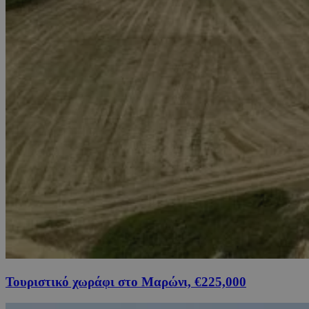
Τουριστικό χωράφι στο Μαρώνι, €225,000