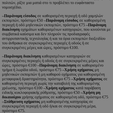
πολιτών, ρίξτε μια ματιά στο τι προβλέπει το ευφάνταστο
νομοσχέδιο.
–Παράνομη είσοδος
σε καθορισμένη περιοχή ή οδό χαμηλών
εκπομπών, πρόστιμο €50
–Παράνομη είσοδος
σε καθορισμένη
περιοχή ή οδό μηδενικών εκπομπών, πρόστιμο €75
–Παράνομη
διακίνηση
οχημάτων καθορισμένων κατηγοριών, που κινούνται με
συμβατικά καύσιμα και δεν πληρούν τις προδιαγραφές
αντιρρυπαντικής τεχνολογίας ή και τα όρια εκπομπών διοξειδίου
του άνθρακα σε συγκεκριμένες περιοχές ή οδούς ή σε
συγκεκριμένες μέρες και ώρες, πρόστιμο €100.
–Παράνομη διακίνηση
καθορισμένων κατηγοριών σε
συγκεκριμένες περιοχές ή οδούς ή σε συγκεκριμένες μέρες και
ώρες, πρόστιμο €100
–Παράνομη διακίνηση
σε καθορισμένο
τμήμα ή λωρίδα οδού, πρόστιμο €75
–Χρήση οχήματος
μη
μηδενικών εκπομπών ή μη καθαρού οχήματος για καθορισμένη
μεταφορική δραστηριότητα, πρόστιμο €75
–Χρήση οχήματος
σε
καθορισμένη περιοχή χωρίς την καταβολή της καθορισμένης
χρέωσης, πρόστιμο €100
–Χρήση οχήματος
κατά παράβαση
ειδικής κυκλοφοριακής ρύθμισης, πρόστιμο €50
–Χρήση μη
δικαιούχου
χρήσης οχήματος σε καθορισμένη οδό, πρόστιμο €75
–Στάθμευση οχήματος
μη καθορισμένης κατηγορίας σε
συγκεκριμένη περιοχή ή οδό ή/και σε συγκεκριμένη μέρα,
πρόστιμο €75.