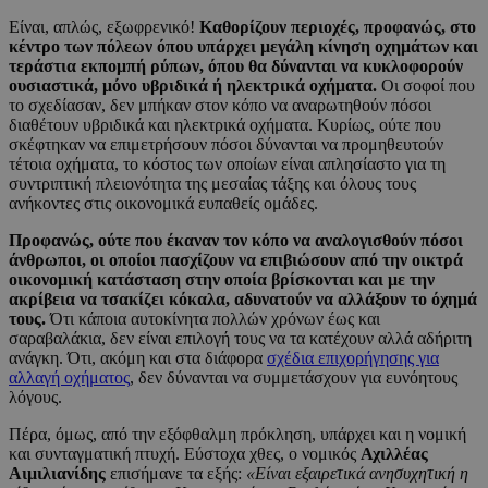
Είναι, απλώς, εξωφρενικό!
Καθορίζουν περιοχές, προφανώς, στο
κέντρο των πόλεων όπου υπάρχει μεγάλη κίνηση οχημάτων και
τεράστια εκπομπή ρύπων, όπου θα δύνανται να κυκλοφορούν
ουσιαστικά, μόνο υβριδικά ή ηλεκτρικά οχήματα.
Οι σοφοί που
το σχεδίασαν, δεν μπήκαν στον κόπο να αναρωτηθούν πόσοι
διαθέτουν υβριδικά και ηλεκτρικά οχήματα. Κυρίως, ούτε που
σκέφτηκαν να επιμετρήσουν πόσοι δύνανται να προμηθευτούν
τέτοια οχήματα, το κόστος των οποίων είναι απλησίαστο για τη
συντριπτική πλειονότητα της μεσαίας τάξης και όλους τους
ανήκοντες στις οικονομικά ευπαθείς ομάδες.
Προφανώς, ούτε που έκαναν τον κόπο να αναλογισθούν πόσοι
άνθρωποι, οι οποίοι πασχίζουν να επιβιώσουν από την οικτρά
οικονομική κατάσταση στην οποία βρίσκονται και με την
ακρίβεια να τσακίζει κόκαλα, αδυνατούν να αλλάξουν το όχημά
τους.
Ότι κάποια αυτοκίνητα πολλών χρόνων έως και
σαραβαλάκια, δεν είναι επιλογή τους να τα κατέχουν αλλά αδήριτη
ανάγκη. Ότι, ακόμη και στα διάφορα
σχέδια επιχορήγησης για
αλλαγή οχήματος
, δεν δύνανται να συμμετάσχουν για ευνόητους
λόγους.
Πέρα, όμως, από την εξόφθαλμη πρόκληση, υπάρχει και η νομική
και συνταγματική πτυχή. Εύστοχα χθες, ο νομικός
Αχιλλέας
Αιμιλιανίδης
επισήμανε τα εξής:
«Είναι εξαιρετικά ανησυχητική η