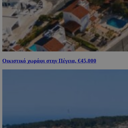
Οικιστικό χωράφι στην Πέγεια, €45,000