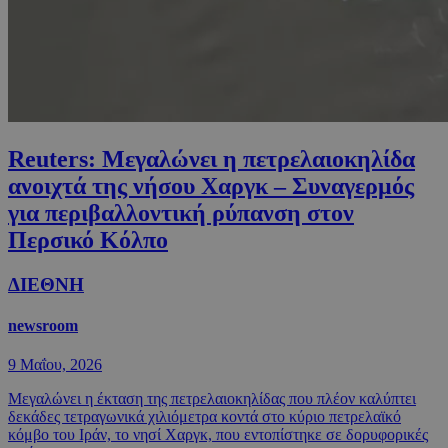
Reuters: Μεγαλώνει η πετρελαιοκηλίδα
ανοιχτά της νήσου Χαργκ – Συναγερμός
για περιβαλλοντική ρύπανση στον
Περσικό Κόλπο
ΔΙΕΘΝΗ
newsroom
9 Μαΐου, 2026
Μεγαλώνει η έκταση της πετρελαιοκηλίδας που πλέον καλύπτει
δεκάδες τετραγωνικά χιλιόμετρα κοντά στο κύριο πετρελαϊκό
κόμβο του Ιράν, το νησί Χαργκ, που εντοπίστηκε σε δορυφορικές