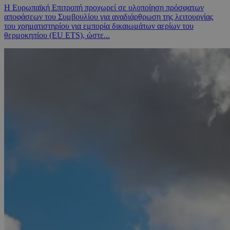
Η Ευρωπαϊκή Επιτροπή προχωρεί σε υλοποίηση πρόσφατων
αποφάσεων του Συμβουλίου για αναδιάρθρωση της λειτουργίας
του χρηματιστηρίου για εμπορία δικαιωμάτων αερίων του
θερμοκηπίου (EU ETS), ώστε...