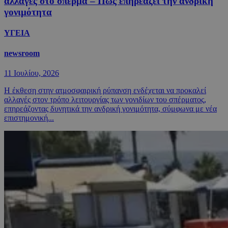
αλλαγές στο σπέρμα – Πώς επηρεάζει την ανδρική
γονιμότητα
ΥΓΕΙΑ
newsroom
11 Ιουλίου, 2026
Η έκθεση στην ατμοσφαιρική ρύπανση ενδέχεται να προκαλεί
αλλαγές στον τρόπο λειτουργίας των γονιδίων του σπέρματος,
επηρεάζοντας δυνητικά την ανδρική γονιμότητα, σύμφωνα με νέα
επιστημονική...