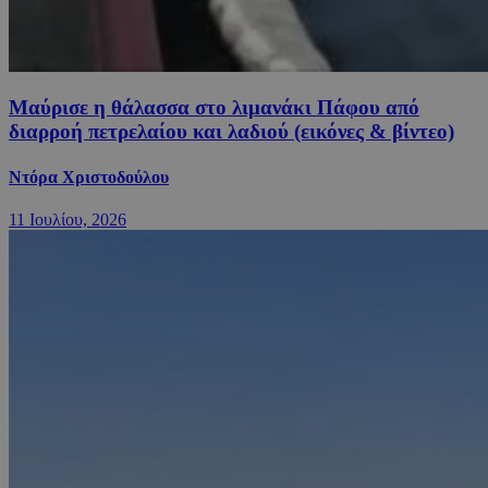
Μαύρισε η θάλασσα στο λιμανάκι Πάφου από
διαρροή πετρελαίου και λαδιού (εικόνες & βίντεο)
Ντόρα Χριστοδούλου
11 Ιουλίου, 2026