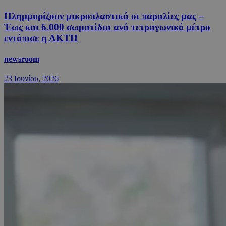
Πλημμυρίζουν μικροπλαστικά οι παραλίες μας –
Έως και 6.000 σωματίδια ανά τετραγωνικό μέτρο
εντόπισε η ΑΚΤΗ
newsroom
23 Ιουνίου, 2026