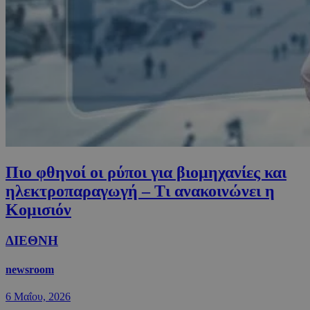
Πιο φθηνοί οι ρύποι για βιομηχανίες και
ηλεκτροπαραγωγή – Τι ανακοινώνει η
Κομισιόν
ΔΙΕΘΝΗ
newsroom
6 Μαΐου, 2026