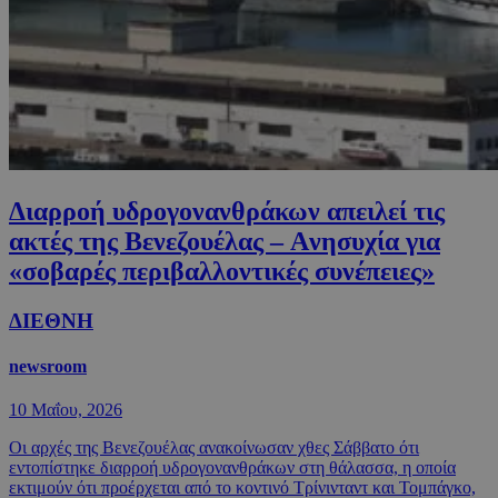
Διαρροή υδρογονανθράκων απειλεί τις
ακτές της Βενεζουέλας – Aνησυχία για
«σοβαρές περιβαλλοντικές συνέπειες»
ΔΙΕΘΝΗ
newsroom
10 Μαΐου, 2026
Οι αρχές της Βενεζουέλας ανακοίνωσαν χθες Σάββατο ότι
εντοπίστηκε διαρροή υδρογονανθράκων στη θάλασσα, η οποία
εκτιμούν ότι προέρχεται από το κοντινό Τρίνινταντ και Τομπάγκο,