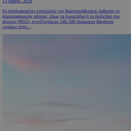
13 Μαΐου, 2026
Οι συνδυασμένες επιπτώσεις της βραχυπρόθεσμης έκθεσης σε
ατμοσφαιρικούς ρύπους, όπως τα σωματίδια ή το διοξείδιο του
αζώτου (NO2), σχετίζονται με 146.500 πρόωρους θανάτους
ετησίως στην...