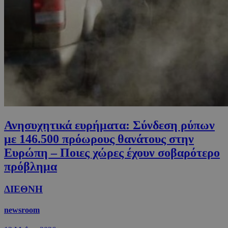
Ανησυχητικά ευρήματα: Σύνδεση ρύπων
με 146.500 πρόωρους θανάτους στην
Ευρώπη – Ποιες χώρες έχουν σοβαρότερο
πρόβλημα
ΔΙΕΘΝΗ
newsroom