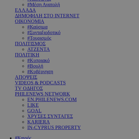
#Μέση Ανατολή
ΕΛΛΑΔΑ
ΔΗΜΟΦΙΛΗ ΣΤΟ INTERNET
ΟΙΚΟΝΟΜΙΑ
#Καύσιμα
#Συνταξιοδοτικό
#Τουρισμός
ΠΟΛΙΤΙΣΜΟΣ
ΑΤΖΕΝΤΑ
ΠΟΛΙΤΙΚΗ
#Κυπριακό
#Βουλή
#Κυβέρνηση
ΑΠΟΨΕΙΣ
VIDEOS & PODCASTS
TV ΟΔΗΓΟΣ
PHILENEWS NETWORK
EN.PHILENEWS.COM
LIKE
GOAL
ΧΡΥΣΕΣ ΣΥΝΤΑΓΕΣ
KARIERA
IN-CYPRUS PROPERTY
#Καιρός