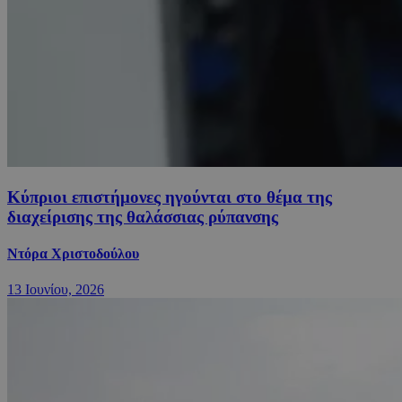
Κύπριοι επιστήμονες ηγούνται στο θέμα της
διαχείρισης της θαλάσσιας ρύπανσης
Ντόρα Χριστοδούλου
13 Ιουνίου, 2026