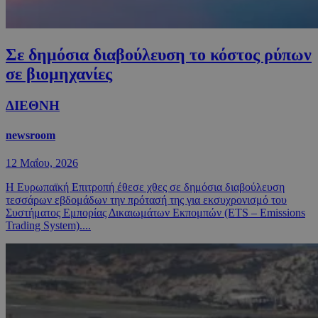
Σε δημόσια διαβούλευση το κόστος ρύπων
σε βιομηχανίες
ΔΙΕΘΝΗ
newsroom
12 Μαΐου, 2026
Η Ευρωπαϊκή Επιτροπή έθεσε χθες σε δημόσια διαβούλευση
τεσσάρων εβδομάδων την πρότασή της για εκσυχρονισμό του
Συστήματος Εμπορίας Δικαιωμάτων Εκπομπών (ETS – Emissions
Trading System)....