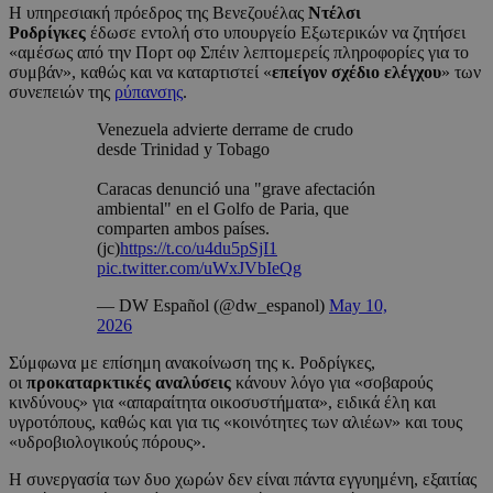
Η υπηρεσιακή πρόεδρος της Βενεζουέλας
Ντέλσι
Ροδρίγκες
έδωσε εντολή στο υπουργείο Εξωτερικών να ζητήσει
«αμέσως από την Πορτ οφ Σπέιν λεπτομερείς πληροφορίες για το
συμβάν», καθώς και να καταρτιστεί «
επείγον σχέδιο ελέγχου
» των
συνεπειών της
ρύπανσης
.
Venezuela advierte derrame de crudo
desde Trinidad y Tobago
Caracas denunció una "grave afectación
ambiental" en el Golfo de Paria, que
comparten ambos países.
(jc)
https://t.co/u4du5pSjI1
pic.twitter.com/uWxJVbIeQg
— DW Español (@dw_espanol)
May 10,
2026
Σύμφωνα με επίσημη ανακοίνωση της κ. Ροδρίγκες,
οι
προκαταρκτικές αναλύσεις
κάνουν λόγο για «σοβαρούς
κινδύνους» για «απαραίτητα οικοσυστήματα», ειδικά έλη και
υγροτόπους, καθώς και για τις «κοινότητες των αλιέων» και τους
«υδροβιολογικούς πόρους».
Η συνεργασία των δυο χωρών δεν είναι πάντα εγγυημένη, εξαιτίας