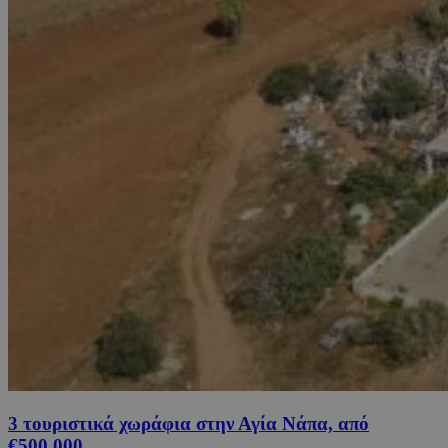
3 τουριστικά χωράφια στην Αγία Νάπα, από
€500,000