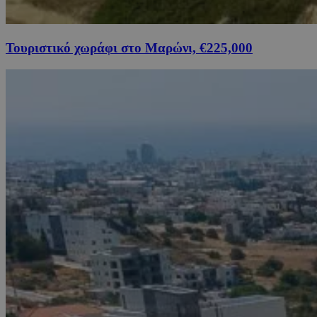
Τουριστικό χωράφι στο Μαρώνι, €225,000