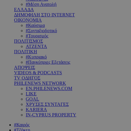
#Μέση Ανατολή
ΕΛΛΑΔΑ
ΔΗΜΟΦΙΛΗ ΣΤΟ INTERNET
ΟΙΚΟΝΟΜΙΑ
#Καύσιμα
#Συνταξιοδοτικό
#Τουρισμός
ΠΟΛΙΤΙΣΜΟΣ
ΑΤΖΕΝΤΑ
ΠΟΛΙΤΙΚΗ
#Κυπριακό
#Παγκύπριες Εξετάσεις
ΑΠΟΨΕΙΣ
VIDEOS & PODCASTS
TV ΟΔΗΓΟΣ
PHILENEWS NETWORK
EN.PHILENEWS.COM
LIKE
GOAL
ΧΡΥΣΕΣ ΣΥΝΤΑΓΕΣ
KARIERA
IN-CYPRUS PROPERTY
#Καιρός
#Τζόκερ