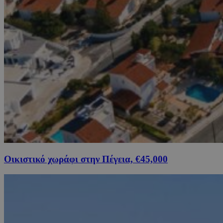
Οικιστικό χωράφι στην Πέγεια, €45,000