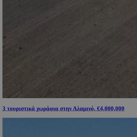
3 τουριστικά χωράφια στην Αλαμινό, €4,000,000