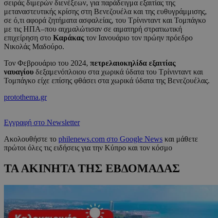
σειράς διμερών διενέξεων, για παράδειγμα εξαιτίας της
μεταναστευτικής κρίσης στη Βενεζουέλα και της ευθυγράμμισης,
σε ό,τι αφορά ζητήματα ασφαλείας, του Τρίνινταντ και Τομπάγκο
με τις ΗΠΑ–που αιχμαλώτισαν σε αιματηρή στρατιωτική
επιχείρηση στο
Καράκας
τον Ιανουάριο τον πρώην πρόεδρο
Νικολάς Μαδούρο.
Τον Φεβρουάριο του 2024,
πετρελαιοκηλίδα εξαιτίας
ναυαγίου
δεξαμενόπλοιου στα χωρικά ύδατα του Τρίνινταντ και
Τομπάγκο είχε επίσης φθάσει στα χωρικά ύδατα της Βενεζουέλας.
protothema.gr
Εγγραφή στο Newsletter
Ακολουθήστε το
philenews.com στο Google News
και μάθετε
πρώτοι όλες τις ειδήσεις για την Κύπρο και τον κόσμο
ΤΑ ΑΚΙΝΗΤΑ ΤΗΣ ΕΒΔΟΜΑΔΑΣ