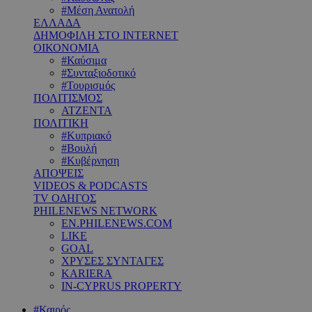
#Μέση Ανατολή
ΕΛΛΑΔΑ
ΔΗΜΟΦΙΛΗ ΣΤΟ INTERNET
ΟΙΚΟΝΟΜΙΑ
#Καύσιμα
#Συνταξιοδοτικό
#Τουρισμός
ΠΟΛΙΤΙΣΜΟΣ
ΑΤΖΕΝΤΑ
ΠΟΛΙΤΙΚΗ
#Κυπριακό
#Βουλή
#Κυβέρνηση
ΑΠΟΨΕΙΣ
VIDEOS & PODCASTS
TV ΟΔΗΓΟΣ
PHILENEWS NETWORK
EN.PHILENEWS.COM
LIKE
GOAL
ΧΡΥΣΕΣ ΣΥΝΤΑΓΕΣ
KARIERA
IN-CYPRUS PROPERTY
#Καιρός