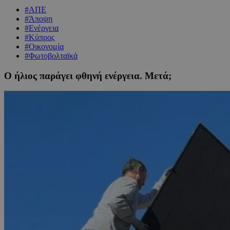
#ΑΠΕ
#Άποψη
#Ενέργεια
#Κύπρος
#Οικονομία
#Φωτοβολταϊκά
Ο ήλιος παράγει φθηνή ενέργεια. Μετά;