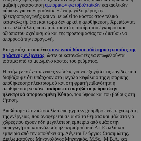
μαζική εγκατάσταση
εμπορικών φωτοβολταϊκών
και αιολικών
πάρκων για να «πρασινίσει» ένα μεγάλο μέρος της
ηλεκτροπαραγωγής και να μειωθεί το κόστος στον τελικό
καταναλωτή, έτσι και τώρα δεν αρκεί η αποθήκευση. Χρειάζονται
και πολλά άλλα, που εμπίπτουν στη σφαίρα του έγκαιρου και
αξιόπιστου σχεδιασμού και της προετοιμασίας του δικτύου να
απορροφά την παραγωγή.
Και χρειάζεται και
ένα
κοινωνικά δίκαιο σύστημα εμπορίας της
πράσινης ενέργειας
, ώστε οι καταναλωτές να επωφελούνται
ισότιμα από το μειωμένο κόστος του ρεύματος.
Η στήλη δεν έχει τεχνικές γνώσεις για να εξηγήσει τις παγίδες που
διαβάζουμε ότι υπάρχουν στο μεγάλο κεφάλαιο της εμπορικής
αποθήκευσης ηλεκτρισμού και στη φρικτή πιθανότητα η
αποθήκευση να κάνει
ακόμα πιο ακριβό το ρεύμα στην
ηλεκτρικά απομονωμένη Κύπρο
, του ύψους και του βάθους στη
ζήτηση.
Διαβάσαμε στην ιστοσελίδα energypress.gr άρθρο ενός τεχνοκράτη
της ενέργειας, που αναφέρεται σε αυτά τα θέματα και μάλιστα για
χώρες που έχουν ήδη μεγαλύτερη εμπειρία από εμάς στην
παραγωγή και κατανάλωση ηλεκτρισμού από ΑΠΕ αλλά και
εμπειρία από την αποθήκευση. Λέγεται Γεώργιος Στασιμιώτης,
Διπλωματούχος Μηχανολόγος Μηχανικός, M.Sc., M.B.A. και