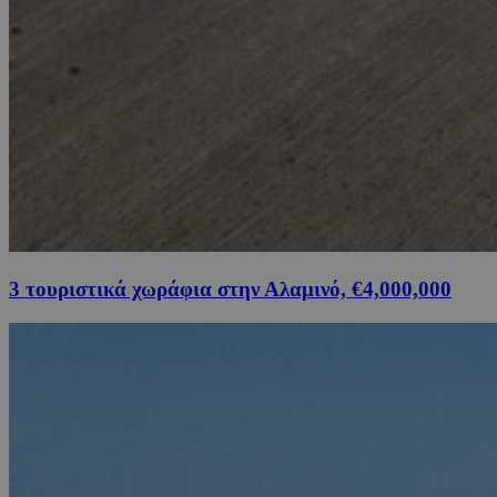
3 τουριστικά χωράφια στην Αλαμινό, €4,000,000