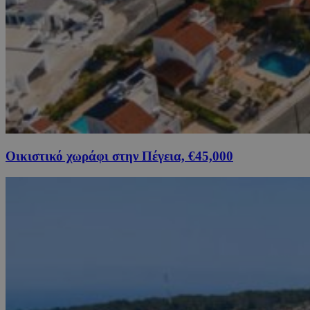
Οικιστικό χωράφι στην Πέγεια, €45,000