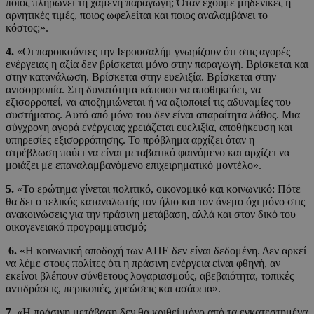
ποιος πληρώνει τη χαμένη παραγωγή; Όταν έχουμε μηδενικές ή
αρνητικές τιμές, ποιος ωφελείται και ποιος αναλαμβάνει το
κόστος;».
4.
«Οι παροικούντες την Ιερουσαλήμ γνωρίζουν ότι στις αγορές
ενέργειας η αξία δεν βρίσκεται μόνο στην παραγωγή. Βρίσκεται και
στην κατανάλωση. Βρίσκεται στην ευελιξία. Βρίσκεται στην
ανισορροπία. Στη δυνατότητα κάποιου να αποθηκεύει, να
εξισορροπεί, να αποζημιώνεται ή να αξιοποιεί τις αδυναμίες του
συστήματος. Αυτό από μόνο του δεν είναι απαραίτητα λάθος. Μια
σύγχρονη αγορά ενέργειας χρειάζεται ευελιξία, αποθήκευση και
υπηρεσίες εξισορρόπησης. Το πρόβλημα αρχίζει όταν η
στρέβλωση παύει να είναι μεταβατικό φαινόμενο και αρχίζει να
μοιάζει με επαναλαμβανόμενο επιχειρηματικό μοντέλο».
5.
«Το ερώτημα γίνεται πολιτικό, οικονομικό και κοινωνικό: Πότε
θα δει ο τελικός καταναλωτής τον ήλιο και τον άνεμο όχι μόνο στις
ανακοινώσεις για την πράσινη μετάβαση, αλλά και στον δικό του
οικογενειακό προγραμματισμό;
6.
«Η κοινωνική αποδοχή των ΑΠΕ δεν είναι δεδομένη. Δεν αρκεί
να λέμε στους πολίτες ότι η πράσινη ενέργεια είναι φθηνή, αν
εκείνοι βλέπουν σύνθετους λογαριασμούς, αβεβαιότητα, τοπικές
αντιδράσεις, περικοπές, χρεώσεις και ασάφεια».
7.
«Η πράσινη μετάβαση δεν θα κριθεί μόνο από τα εγκατεστημένα