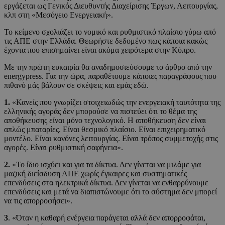
εργάζεται ως Γενικός Διευθυντής Διαχείρισης Έργων, Λειτουργίας,
κλπ στη «Μεσόγειο Ενεργειακή».
Το κείμενο σχολιάζει το νομικό και ρυθμιστικό πλαίσιο γύρω από
τις ΑΠΕ στην Ελλάδα. Θεωρήστε δεδομένο πως κάποια κακώς
έχοντα που επισημαίνει είναι ακόμα χειρότερα στην Κύπρο.
Με την πρώτη ευκαιρία θα αναδημοσιεύσουμε το άρθρο από την
energypress. Για την ώρα, παραθέτουμε κάποιες παραγράφους που
πιθανό μάς βάλουν σε σκέψεις και εμάς εδώ.
1.
«Κανείς που γνωρίζει στοιχειωδώς την ενεργειακή ταυτότητα της
ελληνικής αγοράς δεν μπορούσε να πιστεύει ότι το θέμα της
αποθήκευσης είναι μόνο τεχνολογικό. Η αποθήκευση δεν είναι
απλώς μπαταρίες. Είναι θεσμικό πλαίσιο. Είναι επιχειρηματικό
μοντέλο. Είναι κανόνες λειτουργίας. Είναι τρόπος συμμετοχής στις
αγορές. Είναι ρυθμιστική σαφήνεια».
2.
«Το ίδιο ισχύει και για τα δίκτυα. Δεν γίνεται να μιλάμε για
μαζική διείσδυση ΑΠΕ χωρίς έγκαιρες και συστηματικές
επενδύσεις στα ηλεκτρικά δίκτυα. Δεν γίνεται να ενθαρρύνουμε
επενδύσεις και μετά να διαπιστώνουμε ότι το σύστημα δεν μπορεί
να τις απορροφήσει».
3
. «Όταν η καθαρή ενέργεια παράγεται αλλά δεν απορροφάται,