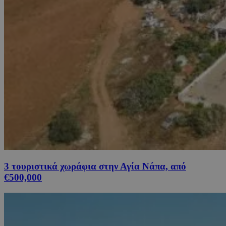
3 τουριστικά χωράφια στην Αγία Νάπα, από
€500,000