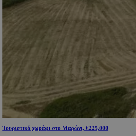
Τουριστικό χωράφι στο Μαρώνι, €225,000