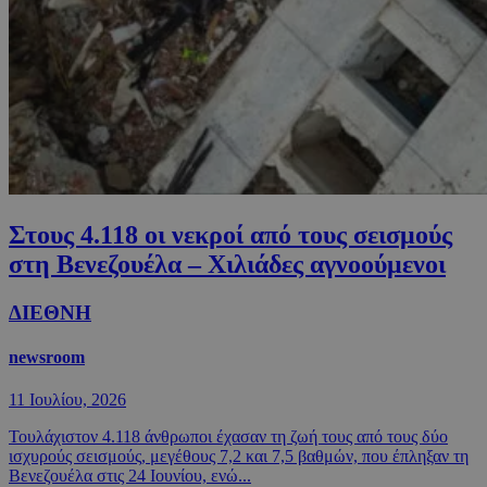
Στους 4.118 οι νεκροί από τους σεισμούς
στη Βενεζουέλα – Χιλιάδες αγνοούμενοι
ΔΙΕΘΝΗ
newsroom
11 Ιουλίου, 2026
Τουλάχιστον 4.118 άνθρωποι έχασαν τη ζωή τους από τους δύο
ισχυρούς σεισμούς, μεγέθους 7,2 και 7,5 βαθμών, που έπληξαν τη
Βενεζουέλα στις 24 Ιουνίου, ενώ...