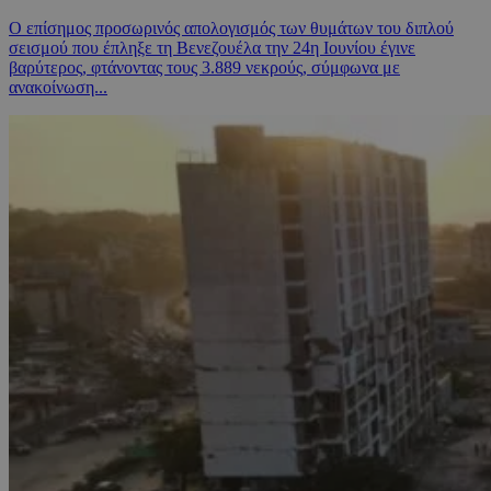
Ο επίσημος προσωρινός απολογισμός των θυμάτων του διπλού
σεισμού που έπληξε τη Βενεζουέλα την 24η Ιουνίου έγινε
βαρύτερος, φτάνοντας τους 3.889 νεκρούς, σύμφωνα με
ανακοίνωση...