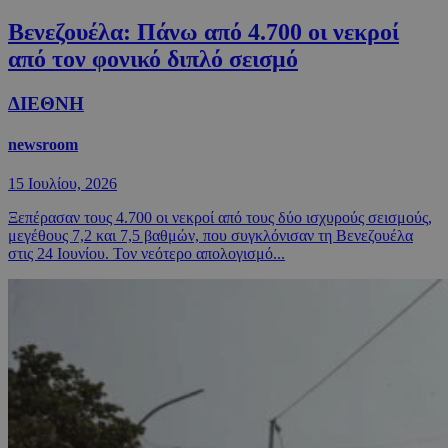
Βενεζουέλα: Πάνω από 4.700 οι νεκροί
από τον φονικό διπλό σεισμό
ΔΙΕΘΝΗ
newsroom
15 Ιουλίου, 2026
Ξεπέρασαν τους 4.700 οι νεκροί από τους δύο ισχυρούς σεισμούς,
μεγέθους 7,2 και 7,5 βαθμών, που συγκλόνισαν τη Βενεζουέλα
στις 24 Ιουνίου. Τον νεότερο απολογισμό...