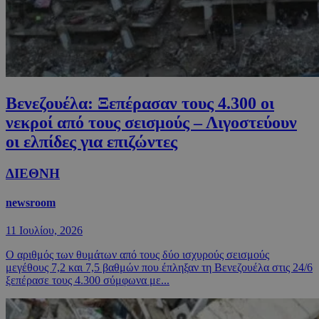
Βενεζουέλα: Ξεπέρασαν τους 4.300 οι
νεκροί από τους σεισμούς – Λιγοστεύουν
οι ελπίδες για επιζώντες
ΔΙΕΘΝΗ
newsroom
11 Ιουλίου, 2026
Ο αριθμός των θυμάτων από τους δύο ισχυρούς σεισμούς
μεγέθους 7,2 και 7,5 βαθμών που έπληξαν τη Βενεζουέλα στις 24/6
ξεπέρασε τους 4.300 σύμφωνα με...