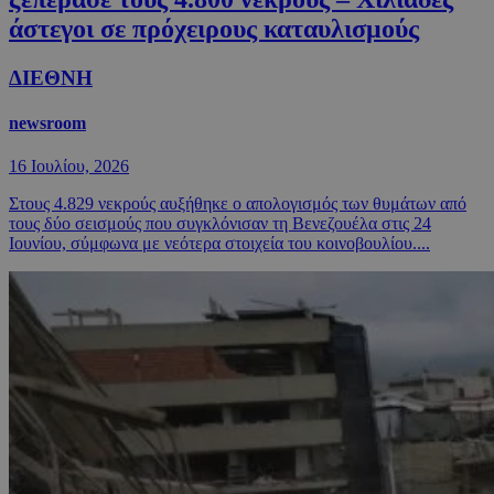
άστεγοι σε πρόχειρους καταυλισμούς
ΔΙΕΘΝΗ
newsroom
16 Ιουλίου, 2026
Στους 4.829 νεκρούς αυξήθηκε ο απολογισμός των θυμάτων από
τους δύο σεισμούς που συγκλόνισαν τη Βενεζουέλα στις 24
Ιουνίου, σύμφωνα με νεότερα στοιχεία του κοινοβουλίου....