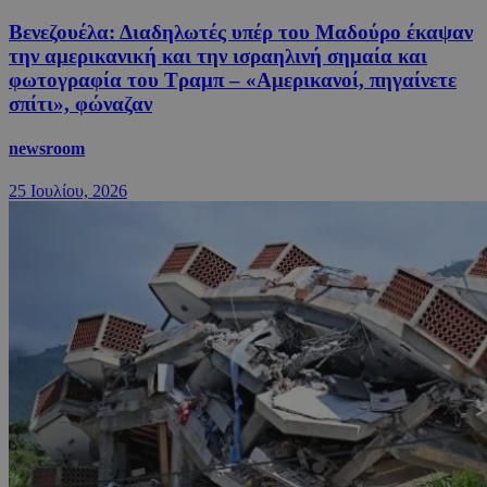
Βενεζουέλα: Διαδηλωτές υπέρ του Μαδούρο έκαψαν
την αμερικανική και την ισραηλινή σημαία και
φωτογραφία του Τραμπ – «Αμερικανοί, πηγαίνετε
σπίτι», φώναζαν
newsroom
25 Ιουλίου, 2026