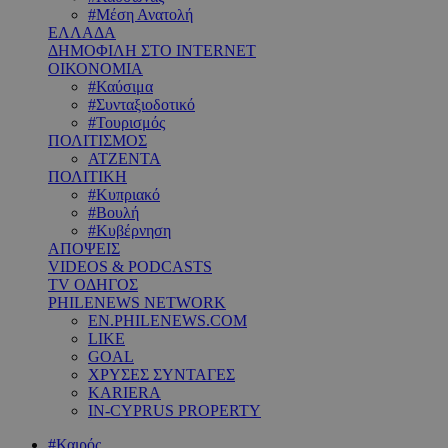
#Μέση Ανατολή
ΕΛΛΑΔΑ
ΔΗΜΟΦΙΛΗ ΣΤΟ INTERNET
ΟΙΚΟΝΟΜΙΑ
#Καύσιμα
#Συνταξιοδοτικό
#Τουρισμός
ΠΟΛΙΤΙΣΜΟΣ
ΑΤΖΕΝΤΑ
ΠΟΛΙΤΙΚΗ
#Κυπριακό
#Βουλή
#Κυβέρνηση
ΑΠΟΨΕΙΣ
VIDEOS & PODCASTS
TV ΟΔΗΓΟΣ
PHILENEWS NETWORK
EN.PHILENEWS.COM
LIKE
GOAL
ΧΡΥΣΕΣ ΣΥΝΤΑΓΕΣ
KARIERA
IN-CYPRUS PROPERTY
#Καιρός