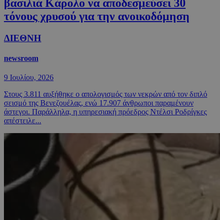
βασιλιά Κάρολο να αποδεσμεύσει 30
τόνους χρυσού για την ανοικοδόμηση
ΔΙΕΘΝΗ
newsroom
9 Ιουλίου, 2026
Στους 3.811 αυξήθηκε ο απολογισμός των νεκρών από τον διπλό
σεισμό της Βενεζουέλας, ενώ 17.907 άνθρωποι παραμένουν
άστεγοι. Παράλληλα, η υπηρεσιακή πρόεδρος Ντέλσι Ροδρίγκες
απέστειλε...