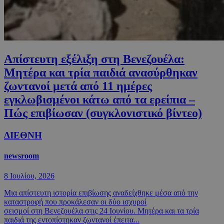
Απίστευτη εξέλιξη στη Βενεζουέλα:
Μητέρα και τρία παιδιά ανασύρθηκαν
ζωντανοί μετά από 11 ημέρες
εγκλωβισμένοι κάτω από τα ερείπια –
Πώς επιβίωσαν (συγκλονιστικό βίντεο)
ΔΙΕΘΝΗ
newsroom
8 Ιουλίου, 2026
Μια απίστευτη ιστορία επιβίωσης αναδείχθηκε μέσα από την
καταστροφή που προκάλεσαν οι δύο ισχυροί
σεισμοί στη Βενεζουέλα στις 24 Ιουνίου. Μητέρα και τα τρία
παιδιά της εντοπίστηκαν ζωντανοί έπειτα...