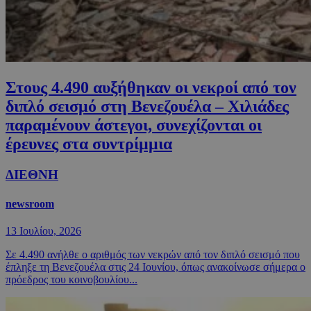
Στους 4.490 αυξήθηκαν οι νεκροί από τον
διπλό σεισμό στη Βενεζουέλα – Χιλιάδες
παραμένουν άστεγοι, συνεχίζονται οι
έρευνες στα συντρίμμια
ΔΙΕΘΝΗ
newsroom
13 Ιουλίου, 2026
Σε 4.490 ανήλθε ο αριθμός των νεκρών από τον διπλό σεισμό που
έπληξε τη Βενεζουέλα στις 24 Ιουνίου, όπως ανακοίνωσε σήμερα ο
πρόεδρος του κοινοβουλίου...