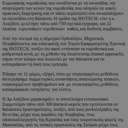
Ευρωπαικής νομοθεσίας που συνδέονται με τα σκουπίδια, την
αναγνώριση των κενών της νομοθεσίας που οδηγούν σε κακές
πρακτικές διαχείρισης και εν πάσει περιπτώσει στο να καταλήγουν
τα σκουπίδια στη θάλασσα. Η ομάδα της ISOTECH, είπε η κ.
Λοιζίδου, μελέτησε πάνω από 750 σχετικά έγγραφα, και 22
πλαίσια ευρωπαϊκών νομοθεσιών καθώς και διεθνείς συμβάσεις.
Από την πλευρά της η Δήμητρα Ορθοδόξου, Μηχανικός
Περιβάλλοντος και επικεφαλής του Τομέα Εφαρμοσμένης Έρευνας
της ISOTECH, τονίζει ότι αφού εντόπισαν τα νομοθετικά και
ρυθμιστικά κενά, με τη μέθοδο της διοχέτευσης (funnel approach),
πήγαν στον κόσμο που δουλεύει με την θάλασσα για να
καταγράψουν τη δική τους εμπειρία.
Πήγαμε σε 11 χώρες, εξηγεί, όπου με συγκεκριμένες μεθόδους
διενεργήσαμε συμμετοχικές συναντήσεις αναγνώρισης τοπικών,
συγκεκριμένων προβλημάτων και με συγκεκριμένες μεθόδους
καταγράφηκαν εισηγήσεις για λύσεις.
Η Δρ Λοϊζίδου χαρακτηρίζει το αποτέλεσμα εντυπωσιακό.
Συμμετείχαν πάνω από 300 βασικοί φορείς που εμπλέκονται σε
θαλάσσιες δραστηριότητες, τονίζει, από τους γονδολιέρηδες της
Βενετίας, μέχρι τους ψαράδες της Νορβηγίας, τους
υδατοκαλλιεργητές της Κροατίας και τους τουριστικούς φορείς της
Μασσαλίας, από τις τοπικές οργανώσεις της Σκύρου μέχρι τους