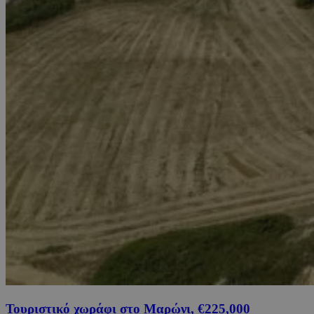
Τουριστικό χωράφι στο Μαρώνι, €225,000