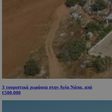
3 τουριστικά χωράφια στην Αγία Νάπα, από
€500,000