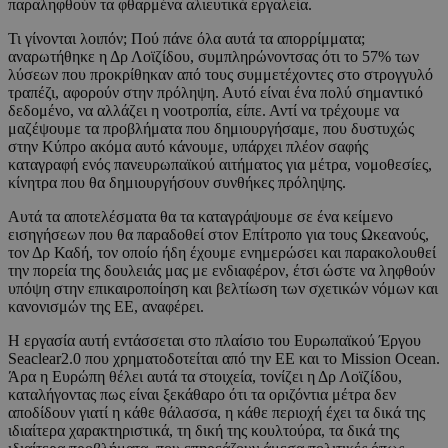
παραληφθούν τα φθαρμένα αλιευτικά εργαλεία.
Τι γίνονται λοιπόν; Πού πάνε όλα αυτά τα απορρίμματα;
αναρωτήθηκε η Δρ Λοϊζίδου, συμπληρώνοντσας ότι το 57% των
λύσεων που προκρίθηκαν από τους συμμετέχοντες στο στρογγυλό
τραπέζι, αφορούν στην πρόληψη. Αυτό είναι ένα πολύ σημαντικό
δεδομένο, να αλλάζει η νοοτροπία, είπε. Αντί να τρέχουμε να
μαζέψουμε τα προβλήματα που δημιουργήσαμε, που δυστυχώς
στην Κύπρο ακόμα αυτό κάνουμε, υπάρχει πλέον σαφής
καταγραφή ενός πανευρωπαϊκού αιτήματος για μέτρα, νομοθεσίες,
κίνητρα που θα δημιουργήσουν συνθήκες πρόληψης.
Αυτά τα αποτελέσματα θα τα καταγράψουμε σε ένα κείμενο
εισηγήσεων που θα παραδοθεί στον Επίτροπο για τους Ωκεανούς,
τον Δρ Καδή, τον οποίο ήδη έχουμε ενημερώσει και παρακολουθεί
την πορεία της δουλειάς μας με ενδιαφέρον, έτσι ώστε να ληφθούν
υπόψη στην επικαιροποίηση και βελτίωση των σχετικών νόμων και
κανονισμών της ΕΕ, αναφέρει.
Η εργασία αυτή εντάσσεται στο πλαίσιο του Ευρωπαϊκού Έργου
Seaclear2.0 που χρηματοδοτείται από την ΕΕ και το Mission Ocean.
Άρα η Ευρώπη θέλει αυτά τα στοιχεία, τονίζει η Δρ Λοϊζίδου,
καταλήγοντας πως είναι ξεκάθαρο ότι τα οριζόντια μέτρα δεν
αποδίδουν γιατί η κάθε θάλασσα, η κάθε περιοχή έχει τα δικά της
ιδιαίτερα χαρακτηριστικά, τη δική της κουλτούρα, τα δικά της