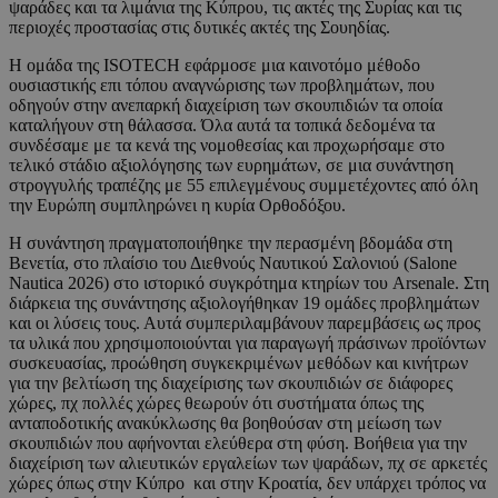
ψαράδες και τα λιμάνια της Κύπρου, τις ακτές της Συρίας και τις
περιοχές προστασίας στις δυτικές ακτές της Σουηδίας.
Η ομάδα της ISOTECH εφάρμοσε μια καινοτόμο μέθοδο
ουσιαστικής επι τόπου αναγνώρισης των προβλημάτων, που
οδηγούν στην ανεπαρκή διαχείριση των σκουπιδιών τα οποία
καταλήγουν στη θάλασσα. Όλα αυτά τα τοπικά δεδομένα τα
συνδέσαμε με τα κενά της νομοθεσίας και προχωρήσαμε στο
τελικό στάδιο αξιολόγησης των ευρημάτων, σε μια συνάντηση
στρογγυλής τραπέζης με 55 επιλεγμένους συμμετέχοντες από όλη
την Ευρώπη συμπληρώνει η κυρία Ορθοδόξου.
Η συνάντηση πραγματοποιήθηκε την περασμένη βδομάδα στη
Βενετία, στο πλαίσιο του Διεθνούς Ναυτικού Σαλονιού (Salone
Nautica 2026) στο ιστορικό συγκρότημα κτηρίων του Arsenale. Στη
διάρκεια της συνάντησης αξιολογήθηκαν 19 ομάδες προβλημάτων
και οι λύσεις τους. Αυτά συμπεριλαμβάνουν παρεμβάσεις ως προς
τα υλικά που χρησιμοποιούνται για παραγωγή πράσινων προϊόντων
συσκευασίας, προώθηση συγκεκριμένων μεθόδων και κινήτρων
για την βελτίωση της διαχείρισης των σκουπιδιών σε διάφορες
χώρες, πχ πολλές χώρες θεωρούν ότι συστήματα όπως της
ανταποδοτικής ανακύκλωσης θα βοηθούσαν στη μείωση των
σκουπιδιών που αφήνονται ελεύθερα στη φύση. Βοήθεια για την
διαχείριση των αλιευτικών εργαλείων των ψαράδων, πχ σε αρκετές
χώρες όπως στην Κύπρο και στην Κροατία, δεν υπάρχει τρόπος να