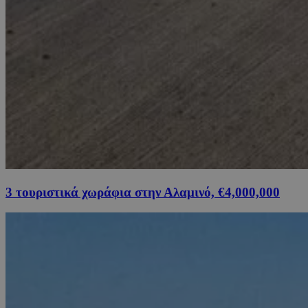
3 τουριστικά χωράφια στην Αλαμινό, €4,000,000