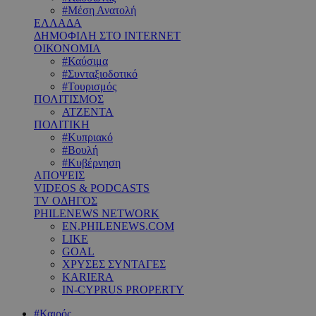
#Μέση Ανατολή
ΕΛΛΑΔΑ
ΔΗΜΟΦΙΛΗ ΣΤΟ INTERNET
ΟΙΚΟΝΟΜΙΑ
#Καύσιμα
#Συνταξιοδοτικό
#Τουρισμός
ΠΟΛΙΤΙΣΜΟΣ
ΑΤΖΕΝΤΑ
ΠΟΛΙΤΙΚΗ
#Κυπριακό
#Βουλή
#Κυβέρνηση
ΑΠΟΨΕΙΣ
VIDEOS & PODCASTS
TV ΟΔΗΓΟΣ
PHILENEWS NETWORK
EN.PHILENEWS.COM
LIKE
GOAL
ΧΡΥΣΕΣ ΣΥΝΤΑΓΕΣ
KARIERA
IN-CYPRUS PROPERTY
#Καιρός