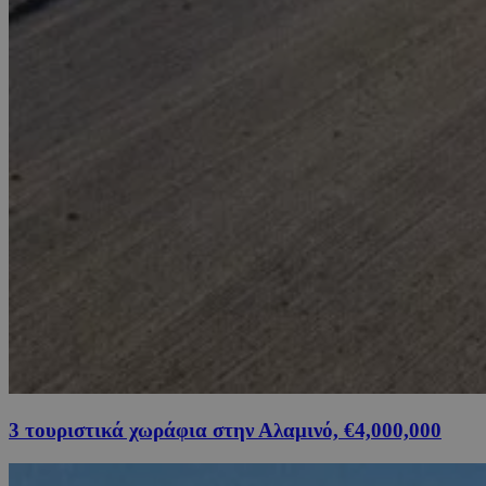
3 τουριστικά χωράφια στην Αλαμινό, €4,000,000