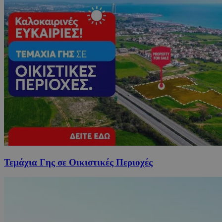
Τεμάχια Γης σε Οικιστικές Περιοχές