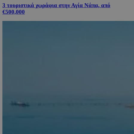
3 τουριστικά χωράφια στην Αγία Νάπα, από
€500,000