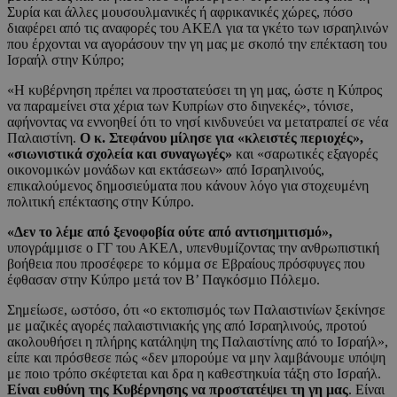
Συρία και άλλες μουσουλμανικές ή αφρικανικές χώρες, πόσο
διαφέρει από τις αναφορές του ΑΚΕΛ για τα γκέτο των ισραηλινών
που έρχονται να αγοράσουν την γη μας με σκοπό την επέκταση του
Ισραήλ στην Κύπρο;
«Η κυβέρνηση πρέπει να προστατεύσει τη γη μας, ώστε η Κύπρος
να παραμείνει στα χέρια των Κυπρίων στο διηνεκές», τόνισε,
αφήνοντας να εννοηθεί ότι το νησί κινδυνεύει να μετατραπεί σε νέα
Παλαιστίνη.
Ο κ. Στεφάνου μίλησε για «κλειστές περιοχές»,
«σιωνιστικά σχολεία και συναγωγές»
και «σαρωτικές εξαγορές
οικονομικών μονάδων και εκτάσεων» από Ισραηλινούς,
επικαλούμενος δημοσιεύματα που κάνουν λόγο για στοχευμένη
πολιτική επέκτασης στην Κύπρο.
«Δεν το λέμε από ξενοφοβία ούτε από αντισημιτισμό»,
υπογράμμισε ο ΓΓ του ΑΚΕΛ, υπενθυμίζοντας την ανθρωπιστική
βοήθεια που προσέφερε το κόμμα σε Εβραίους πρόσφυγες που
έφθασαν στην Κύπρο μετά τον Β’ Παγκόσμιο Πόλεμο.
Σημείωσε, ωστόσο, ότι «ο εκτοπισμός των Παλαιστινίων ξεκίνησε
με μαζικές αγορές παλαιστινιακής γης από Ισραηλινούς, προτού
ακολουθήσει η πλήρης κατάληψη της Παλαιστίνης από το Ισραήλ»,
είπε και πρόσθεσε πώς «δεν μπορούμε να μην λαμβάνουμε υπόψη
με ποιο τρόπο σκέφτεται και δρα η καθεστηκυία τάξη στο Ισραήλ.
Είναι ευθύνη της Κυβέρνησης να προστατέψει τη γη μας
. Είναι