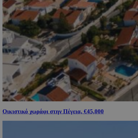
Οικιστικό χωράφι στην Πέγεια, €45,000