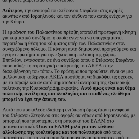
Δεύτερον
, την αναφορά του Στέφανου Στεφάνου στις αγορές
ακινήτων από Ισραηλινούς και τον κίνδυνο που αυτές ενέχουν για
την Κύπρο.
Η εμφάνιση του Παλαιστίνιου πρέσβη αποτελεί πρωτοφανή κίνηση
για κομματικό συνέδριο, η οποία έγινε για να υπογραμμιστεί
περαιτέρω η θέση του κόμματος υπέρ των Παλαιστινίων στον
συνεχιζόμενο πόλεμο. Η κίνηση αυτή δημιουργεί προηγούμενο και
εγείρει ερωτήματα για την εξωτερική πολιτική της χώρας.
Επιπλέον, εντάσσεται σε ένα συνέδριο όπου ο Στέφανος Στεφάνου
παρουσίαζε τη στρατηγική επιστροφής του ΑΚΕΛ στην
διακυβέρνηση του τόπου. Το ερώτημα που προκύπτει είναι αν μια
μελλοντική κυβέρνηση ΑΚΕΛ προτίθεται να διακόψει τις σχέσεις
με το Ισραήλ και αν αυτό σηματοδοτεί ανατροπή της εξωτερικής
πολιτικής της Κυπριακής Δημοκρατίας.
Αυτό όμως είναι και θέμα
πολιτικής αντίληψης και ιδεολογίας και ο καθένας ελεύθερα
μπορεί να έχει την άποψη του
.
Αυτό που προκάλεσε ιδιαίτερη εντύπωση όμως ήταν η αναφορά
του Στέφανου Στεφάνου στις αγορές ακινήτων από Ισραηλινούς, με
ρητορική που παραπέμπει στη ρητορική του ΕΛΑΜ στο
μεταναστευτικό.
Όταν το ΕΛΑΜ μιλά για τον κίνδυνο
αλλοίωσης της κουλτούρας και του πολιτισμού
από τους
μετανάστες και τα γκέτο που δημιουργούν οι μετανάστες από τη