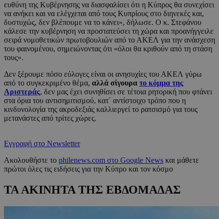
ευθύνη της Κυβέρνησης να διασφαλίσει ότι η Κύπρος θα συνεχίσει
να ανήκει και να ελέγχεται από τους Κυπρίους στο διηνεκές και,
δυστυχώς, δεν βλέπουμε να το κάνει», δήλωσε. Ο κ. Στεφάνου
κάλεσε την κυβέρνηση να προστατεύσει τη χώρα και προανήγγειλε
σειρά νομοθετικών πρωτοβουλιών από το ΑΚΕΛ για την ανάσχεση
του φαινομένου, σημειώνοντας ότι «όλοι θα κριθούν από τη στάση
τους».
Δεν ξέρουμε πόσο εύλογες είναι οι ανησυχίες του ΑΚΕΛ γύρω
από το συγκεκριμένο θέμα,
αλλά σίγουρα
το κόμμα της
Αριστεράς
, δεν μας έχει συνηθίσει σε τέτοια ρητορική που φτάνει
στα όρια του αντισημιτισμού, κατ΄ αντίστοιχο τρόπο που η
κινδυνολογία της ακροδεξιάς καλλιεργεί το ρατσισμό για τους
μετανάστες από τρίτες χώρες.
Εγγραφή στο Newsletter
Ακολουθήστε το
philenews.com στο Google News
και μάθετε
πρώτοι όλες τις ειδήσεις για την Κύπρο και τον κόσμο
ΤΑ ΑΚΙΝΗΤΑ ΤΗΣ ΕΒΔΟΜΑΔΑΣ