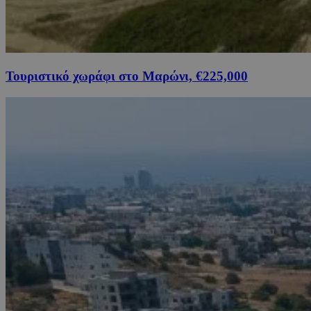
Τουριστικό χωράφι στο Μαρώνι, €225,000