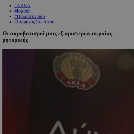
#ΑΚΕΛ
#Ισραήλ
#Παλαιστινιακό
#Στέφανος Στεφάνου
Οι ακροβατισμοί μιας εξ αριστερών ακραίας
ρητορικής