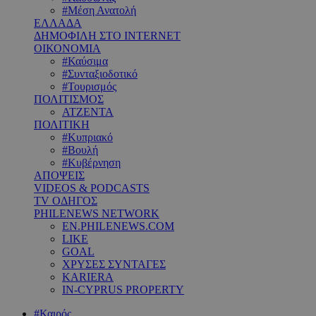
#Μέση Ανατολή
ΕΛΛΑΔΑ
ΔΗΜΟΦΙΛΗ ΣΤΟ INTERNET
ΟΙΚΟΝΟΜΙΑ
#Καύσιμα
#Συνταξιοδοτικό
#Τουρισμός
ΠΟΛΙΤΙΣΜΟΣ
ΑΤΖΕΝΤΑ
ΠΟΛΙΤΙΚΗ
#Κυπριακό
#Βουλή
#Κυβέρνηση
ΑΠΟΨΕΙΣ
VIDEOS & PODCASTS
TV ΟΔΗΓΟΣ
PHILENEWS NETWORK
EN.PHILENEWS.COM
LIKE
GOAL
ΧΡΥΣΕΣ ΣΥΝΤΑΓΕΣ
KARIERA
IN-CYPRUS PROPERTY
#Καιρός