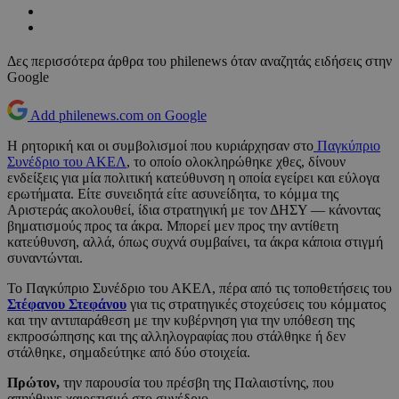
Δες περισσότερα άρθρα του philenews όταν αναζητάς ειδήσεις στην
Google
Add philenews.com on Google
Η ρητορική και οι συμβολισμοί που κυριάρχησαν στο
Παγκύπριο
Συνέδριο του ΑΚΕΛ
, το οποίο ολοκληρώθηκε χθες, δίνουν
ενδείξεις για μία πολιτική κατεύθυνση η οποία εγείρει και εύλογα
ερωτήματα. Είτε συνειδητά είτε ασυνείδητα, το κόμμα της
Αριστεράς ακολουθεί, ίδια στρατηγική με τον ΔΗΣΥ — κάνοντας
βηματισμούς προς τα άκρα. Μπορεί μεν προς την αντίθετη
κατεύθυνση, αλλά, όπως συχνά συμβαίνει, τα άκρα κάποια στιγμή
συναντώνται.
Το Παγκύπριο Συνέδριο του ΑΚΕΛ, πέρα από τις τοποθετήσεις του
Στέφανου Στεφάνου
για τις στρατηγικές στοχεύσεις του κόμματος
και την αντιπαράθεση με την κυβέρνηση για την υπόθεση της
εκπροσώπησης και της αλληλογραφίας που στάλθηκε ή δεν
στάλθηκε, σημαδεύτηκε από δύο στοιχεία.
Πρώτον,
την παρουσία του πρέσβη της Παλαιστίνης, που
απηύθυνε χαιρετισμό στο συνέδριο.