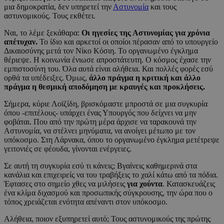
μια δημοκρατία, δεν υπηρετεί την
Αστυνομία
και τους
αστυνομικούς. Τους εκθέτει.
Ναι, το λέμε ξεκάθαρα:
Οι ηγεσίες της Αστυνομίας για χρόνια
απέτυχαν.
Το ίδιο και αρκετοί οι οποίοι πέρασαν από το υπουργείο
Δικαιοσύνης μετά τον Νίκο Κόσιη. Το οργανωμένο έγκλημα
θέριεψε. Η κοινωνία ένιωσε απροστάτευτη. Ο κόσμος έχασε την
εμπιστοσύνη του. Όλα αυτά είναι αλήθεια. Και πολλές φορές εσύ
ορθά τα υπέδειξες. Όμως,
άλλο πράγμα η κριτική και άλλο
πράγμα η θεσμική αποδόμηση με κραυγές και προκλήσεις.
Σήμερα, κύριε Λοϊζίδη, βρισκόμαστε μπροστά σε μια συγκυρία
όπου -επιτέλους- υπάρχει ένας Υπουργός που δείχνει να μην
φοβάται. Που από την πρώτη μέρα άρχισε να ταρακουνά την
Αστυνομία, να στέλνει μηνύματα, να ανοίγει μέτωπο με τον
υπόκοσμο. Στη Λάρνακα, όπου το οργανωμένο έγκλημα μετέτρεψε
γειτονιές σε φέουδα, γίνονται ενέργειες.
Σε αυτή τη συγκυρία εσύ τι κάνεις; Βγαίνεις καθημερινά στα
κανάλια και επιχειρείς να του τραβήξεις το χαλί κάτω από τα πόδια.
Έφτασες στο σημείο χθες να μιλήσεις
για χούντα
. Κατασκευάζεις
ένα κλίμα διχασμού και προσωπικής σύγκρουσης, την ώρα που ο
τόπος χρειάζεται ενότητα απέναντι στον υπόκοσμο.
Αλήθεια, ποιον εξυπηρετεί αυτό; Τους αστυνομικούς της πρώτης