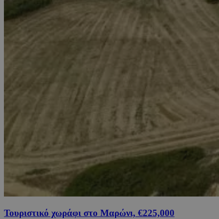
Τουριστικό χωράφι στο Μαρώνι, €225,000