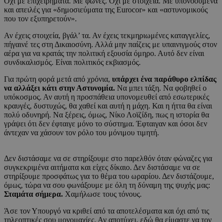
Όχι με επιχειρήματα. Με φωνές. Όχι με στοιχεία. Με υπονοούμενα
και απειλές για «δημοσιεύματα της Eurocor» και «αστυνομικούς
που τον εξυπηρετούν».
Αν έχεις στοιχεία, βγάλ’ τα. Αν έχεις τεκμηριωμένες καταγγελίες,
πήγαινέ τες στη Δικαιοσύνη. Αλλά μην παίζεις με υπαινιγμούς στον
αέρα για να κρατάς την πολιτική εξουσία όμηρο. Αυτό δεν είναι
συνδικαλισμός. Είναι πολιτικός εκβιασμός.
Για πρώτη φορά μετά από χρόνια,
υπάρχει ένα παράθυρο ελπίδας
να αλλάξει κάτι στην Αστυνομία.
Να μπει τάξη. Να φοβηθεί ο
υπόκοσμος. Αν αυτή η προσπάθεια υπονομευθεί από εσωτερικές
κραυγές, δυστυχώς, θα χαθεί και αυτή η μάχη. Και η ήττα θα είναι
πολύ οδυνηρή. Να ξέρεις, όμως, Νίκο Λοϊζίδη, πως η ιστορία θα
γράψει ότι δεν έφταιγε μόνο το σύστημα. Έφταιγαν και όσοι δεν
άντεχαν να χάσουν τον ρόλο του μόνιμου τιμητή.
Δεν διστάσαμε να σε στηρίξουμε στο παρελθόν όταν φώναζες για
συγκεκριμένα αιτήματα και είχες δίκαιο. Δεν διστάσαμε να σε
στηρίξουμε προσφάτως για το θέμα του ωραρίου. Δεν διστάζουμε,
όμως, τώρα να σου φωνάξουμε με όλη τη δύναμη της ψυχής μας:
Σταμάτα σήμερα.
Χαμήλωσε τους τόνους.
Άσε τον Υπουργό να κριθεί από τα αποτελέσματα και όχι από τις
τηλεοπτικές σου μονομαχίες. Αν αποτύχει, εδώ θα είμαστε να τον