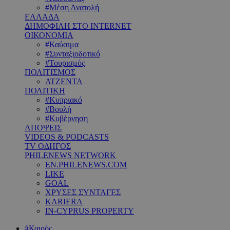
#Μέση Ανατολή
ΕΛΛΑΔΑ
ΔΗΜΟΦΙΛΗ ΣΤΟ INTERNET
ΟΙΚΟΝΟΜΙΑ
#Καύσιμα
#Συνταξιοδοτικό
#Τουρισμός
ΠΟΛΙΤΙΣΜΟΣ
ΑΤΖΕΝΤΑ
ΠΟΛΙΤΙΚΗ
#Κυπριακό
#Βουλή
#Κυβέρνηση
ΑΠΟΨΕΙΣ
VIDEOS & PODCASTS
TV ΟΔΗΓΟΣ
PHILENEWS NETWORK
EN.PHILENEWS.COM
LIKE
GOAL
ΧΡΥΣΕΣ ΣΥΝΤΑΓΕΣ
KARIERA
IN-CYPRUS PROPERTY
#Καιρός