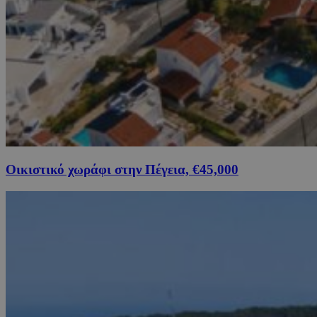
Οικιστικό χωράφι στην Πέγεια, €45,000