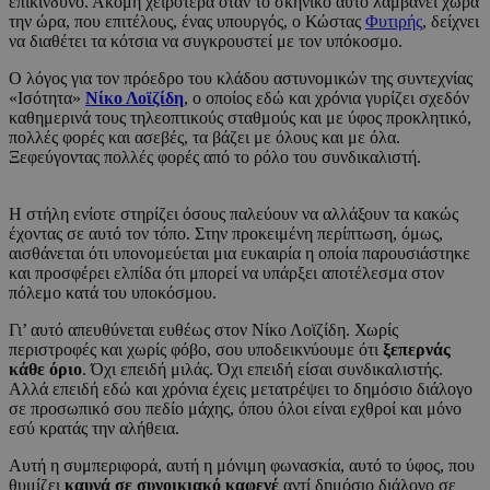
επικίνδυνο. Ακόμη χειρότερα όταν το σκηνικό αυτό λαμβάνει χώρα
την ώρα, που επιτέλους, ένας υπουργός, ο Κώστας
Φυτιρής
, δείχνει
να διαθέτει τα κότσια να συγκρουστεί με τον υπόκοσμο.
Ο λόγος για τον πρόεδρο του κλάδου αστυνομικών της συντεχνίας
«Ισότητα»
Νίκο Λοϊζίδη
, ο οποίος εδώ και χρόνια γυρίζει σχεδόν
καθημερινά τους τηλεοπτικούς σταθμούς και με ύφος προκλητικό,
πολλές φορές και ασεβές, τα βάζει με όλους και με όλα.
Ξεφεύγοντας πολλές φορές από το ρόλο του συνδικαλιστή.
Η στήλη ενίοτε στηρίζει όσους παλεύουν να αλλάξουν τα κακώς
έχοντας σε αυτό τον τόπο. Στην προκειμένη περίπτωση, όμως,
αισθάνεται ότι υπονομεύεται μια ευκαιρία η οποία παρουσιάστηκε
και προσφέρει ελπίδα ότι μπορεί να υπάρξει αποτέλεσμα στον
πόλεμο κατά του υποκόσμου.
Γι’ αυτό απευθύνεται ευθέως στον Νίκο Λοϊζίδη. Χωρίς
περιστροφές και χωρίς φόβο, σου υποδεικνύουμε ότι
ξεπερνάς
κάθε όριο
. Όχι επειδή μιλάς. Όχι επειδή είσαι συνδικαλιστής.
Αλλά επειδή εδώ και χρόνια έχεις μετατρέψει το δημόσιο διάλογο
σε προσωπικό σου πεδίο μάχης, όπου όλοι είναι εχθροί και μόνο
εσύ κρατάς την αλήθεια.
Αυτή η συμπεριφορά, αυτή η μόνιμη φωνασκία, αυτό το ύφος, που
θυμίζει
καυγά σε συνοικιακό καφενέ
αντί δημόσιο διάλογο σε