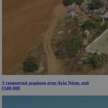
3 τουριστικά χωράφια στην Αγία Νάπα, από
€500,000