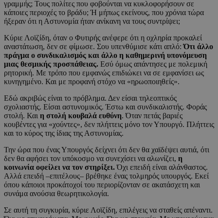
γραμμής; Τους πολίτες που φοβούνται να κυκλοφορήσουν σε
κάποιες περιοχές το βράδυ; Ή μήπως εκείνους, που χρόνια τώρα
ήξεραν ότι η Αστυνομία ήταν ανίκανη να τους συντρίψει;
Κύριε Λοϊζίδη, όταν ο Φυτιρής ανέφερε ότι η οχληρία προκαλεί
αναστάτωση, δεν σε φίμωσε. Σου υπενθύμισε κάτι απλό:
Ότι άλλο
πράγμα ο συνδικαλισμός και άλλο η καθημερινή υπονόμευση
μιας θεσμικής προσπάθειας.
Εσύ όμως απάντησες με πολεμική
ρητορική. Με τρόπο που εμφανώς επιδιώκει να σε εμφανίσει ως
κυνηγημένο. Και με προφανή στόχο να «ηρωοποιηθείς».
Εδώ ακριβώς είναι το πρόβλημα. Δεν είσαι τηλεοπτικός
σχολιαστής. Είσαι αστυνομικός. Έστω και συνδικαλιστής. Φοράς
στολή. Και
η στολή κουβαλά ευθύνη
. Όταν πετάς βαριές
κουβέντες για «χούντες», δεν πλήττεις μόνο τον Υπουργό. Πλήττεις
και το κύρος της ίδιας της Αστυνομίας.
Την ώρα που ένας Υπουργός δείχνει ότι δεν θα χαϊδέψει αυτιά, ότι
δεν θα αφήσει τον υπόκοσμο να συνεχίσει να αλωνίζει,
η
κοινωνία οφείλει να τον στηρίξει.
Όχι επειδή είναι αλάνθαστος.
Αλλά επειδή –επιτέλους– βρέθηκε ένας τολμηρός υπουργός. Εκεί
όπου κάποιοι προκάτοχοί του περιορίζονταν σε ακατάσχετη και
συνάμα ανούσια θεωρητικολογία.
Σε αυτή τη συγκυρία, κύριε Λοϊζίδη, επιλέγεις να σταθείς απέναντι.