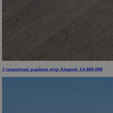
3 τουριστικά χωράφια στην Αλαμινό, €4,000,000