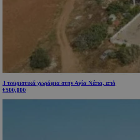
3 τουριστικά χωράφια στην Αγία Νάπα, από
€500,000