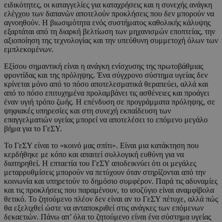
ειδικότητες, οι καταγγελίες για καταχρήσεις και η συνεχής ανάγκη
ελέγχου των δαπανών αποτελούν προκλήσεις που δεν μπορούν να
αγνοηθούν. Η βιωσιμότητα ενός συστήματος καθολικής κάλυψης
εξαρτάται από τη διαρκή βελτίωση των μηχανισμών εποπτείας, την
αξιοποίηση της τεχνολογίας και την υπεύθυνη συμμετοχή όλων των
εμπλεκομένων.
Εξίσου σημαντική είναι η ανάγκη ενίσχυσης της πρωτοβάθμιας
φροντίδας και της πρόληψης. Ένα σύγχρονο σύστημα υγείας δεν
κρίνεται μόνο από το πόσο αποτελεσματικά θεραπεύει, αλλά και
από το πόσο επιτυχημένα προλαμβάνει τις ασθένειες και προάγει
έναν υγιή τρόπο ζωής. Η επένδυση σε προγράμματα πρόληψης, σε
ψηφιακές υπηρεσίες και στη συνεχή εκπαίδευση των
επαγγελματιών υγείας μπορεί να αποτελέσει το επόμενο μεγάλο
βήμα για το ΓεΣΥ.
Το ΓεΣΥ είναι το «κοινό μας σπίτι». Είναι μια κατάκτηση που
κερδήθηκε με κόπο και απαιτεί συλλογική ευθύνη για να
διατηρηθεί. Η επταετία του ΓεΣΥ αποδεικνύει ότι οι μεγάλες
μεταρρυθμίσεις μπορούν να πετύχουν όταν στηρίζονται από την
κοινωνία και υπηρετούν το δημόσιο συμφέρον. Παρά τις αδυναμίες
και τις προκλήσεις που παραμένουν, το ισοζύγιο είναι αναμφίβολα
θετικό. Το ζητούμενο πλέον δεν είναι αν το ΓεΣΥ πέτυχε, αλλά πώς
θα εξελιχθεί ώστε να ανταποκριθεί στις ανάγκες των επόμενων
δεκαετιών. Πάνω απ’ όλα το ζητούμενο είναι ένα σύστημα υγείας