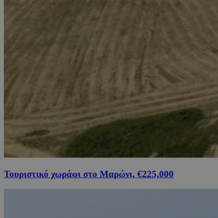
Τουριστικό χωράφι στο Μαρώνι, €225,000