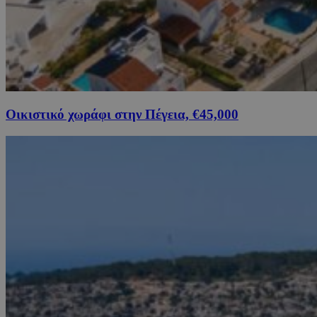
Οικιστικό χωράφι στην Πέγεια, €45,000