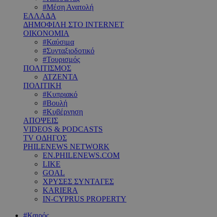
#Μέση Ανατολή
ΕΛΛΑΔΑ
ΔΗΜΟΦΙΛΗ ΣΤΟ INTERNET
ΟΙΚΟΝΟΜΙΑ
#Καύσιμα
#Συνταξιοδοτικό
#Τουρισμός
ΠΟΛΙΤΙΣΜΟΣ
ΑΤΖΕΝΤΑ
ΠΟΛΙΤΙΚΗ
#Κυπριακό
#Βουλή
#Κυβέρνηση
ΑΠΟΨΕΙΣ
VIDEOS & PODCASTS
TV ΟΔΗΓΟΣ
PHILENEWS NETWORK
EN.PHILENEWS.COM
LIKE
GOAL
ΧΡΥΣΕΣ ΣΥΝΤΑΓΕΣ
KARIERA
IN-CYPRUS PROPERTY
#Καιρός