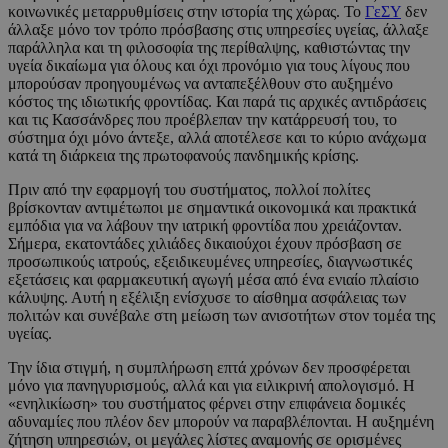
κοινωνικές μεταρρυθμίσεις στην ιστορία της χώρας. Το
ΓεΣΥ
δεν
άλλαξε μόνο τον τρόπο πρόσβασης στις υπηρεσίες υγείας, άλλαξε
παράλληλα και τη φιλοσοφία της περίθαλψης, καθιστώντας την
υγεία δικαίωμα για όλους και όχι προνόμιο για τους λίγους που
μπορούσαν προηγουμένως να ανταπεξέλθουν στο αυξημένο
κόστος της ιδιωτικής φροντίδας. Και παρά τις αρχικές αντιδράσεις
και τις Κασσάνδρες που προέβλεπαν την κατάρρευσή του, το
σύστημα όχι μόνο άντεξε, αλλά αποτέλεσε και το κύριο ανάχωμα
κατά τη διάρκεια της πρωτοφανούς πανδημικής κρίσης.
Πριν από την εφαρμογή του συστήματος, πολλοί πολίτες
βρίσκονταν αντιμέτωποι με σημαντικά οικονομικά και πρακτικά
εμπόδια για να λάβουν την ιατρική φροντίδα που χρειάζονταν.
Σήμερα, εκατοντάδες χιλιάδες δικαιούχοι έχουν πρόσβαση σε
προσωπικούς ιατρούς, εξειδικευμένες υπηρεσίες, διαγνωστικές
εξετάσεις και φαρμακευτική αγωγή μέσα από ένα ενιαίο πλαίσιο
κάλυψης. Αυτή η εξέλιξη ενίσχυσε το αίσθημα ασφάλειας των
πολιτών και συνέβαλε στη μείωση των ανισοτήτων στον τομέα της
υγείας.
Την ίδια στιγμή, η συμπλήρωση επτά χρόνων δεν προσφέρεται
μόνο για πανηγυρισμούς, αλλά και για ειλικρινή απολογισμό. Η
«ενηλικίωση» του συστήματος φέρνει στην επιφάνεια δομικές
αδυναμίες που πλέον δεν μπορούν να παραβλέπονται. Η αυξημένη
ζήτηση υπηρεσιών, οι μεγάλες λίστες αναμονής σε ορισμένες