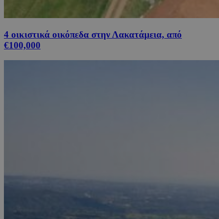
4 οικιστικά οικόπεδα στην Λακατάμεια, από
€100,000