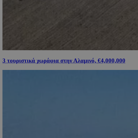
3 τουριστικά χωράφια στην Αλαμινό, €4,000,000