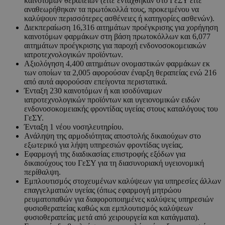
καινοτόμων θεραπειών (είτε εντάχθηκαν στο ΓεΣΥ είτε
αναθεωρήθηκαν τα πρωτόκολλά τους, προκειμένου να
καλύψουν περισσότερες ασθένειες ή κατηγορίες ασθενών).
Διεκπεραίωση 16,316 αιτημάτων προέγκρισης για χορήγηση
καινοτόμων φαρμάκων στη βάση πρωτοκόλλων και 6,077
αιτημάτων προέγκρισης για παροχή ενδονοσοκομειακών
ιατροτεχνολογικών προϊόντων.
Αξιολόγηση 4,400 αιτημάτων ονομαστικών φαρμάκων εκ
των οποίων τα 2,005 αφορούσαν έναρξη θεραπείας ενώ 216
από αυτά αφορούσαν επείγοντα περιστατικά.
Ένταξη 230 καινοτόμων ή και ισοδύναμων
ιατροτεχνολογικών προϊόντων και υγειονομικών ειδών
ενδονοσοκομειακής φροντίδας υγείας στους καταλόγους του
ΓεΣΥ.
Ένταξη 1 νέου νοσηλευτηρίου.
Ανάληψη της αρμοδιότητας αποστολής δικαιούχων στο
εξωτερικό για λήψη υπηρεσιών φροντίδας υγείας.
Εφαρμογή της διαδικασίας επιστροφής εξόδων για
δικαιούχους του ΓεΣΥ για τη διασυνοριακή υγειονομική
περίθαλψη.
Εμπλουτισμός στοχευμένων καλύψεων για υπηρεσίες άλλων
επαγγελματιών υγείας (όπως εφαρμογή μητρώου
ρευματοπαθών για διαφοροποιημένες καλύψεις υπηρεσιών
φυσιοθεραπείας καθώς και εμπλουτισμός καλύψεων
φυσιοθεραπείας μετά από χειρουργεία και κατάγματα).