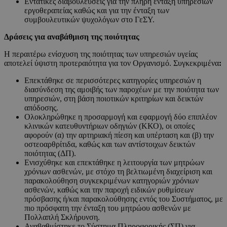
Εντατικές διαβουλεύσεις για την πλήρη ένταξη υπηρεσιών
εργοθεραπείας καθώς και για την ένταξη των
συμβουλευτικών ψυχολόγων στο ΓεΣΥ.
Δράσεις για αναβάθμιση της ποιότητας
Η περαιτέρω ενίσχυση της ποιότητας των υπηρεσιών υγείας
αποτελεί ύψιστη προτεραιότητα για τον Οργανισμό. Συγκεκριμένα
:
Επεκτάθηκε σε περισσότερες κατηγορίες υπηρεσιών η
διασύνδεση της αμοιβής των παροχέων με την ποιότητα των
υπηρεσιών, στη βάση ποιοτικών κριτηρίων και δεικτών
απόδοσης.
Ολοκληρώθηκε η προσαρμογή και εφαρμογή δύο επιπλέον
κλινικών κατευθυντήριων οδηγιών (ΚΚΟ), οι οποίες
αφορούν (α) την αρτηριακή πίεση και υπέρταση και (β) την
οστεοαρθρίτιδα, καθώς και των αντίστοιχων δεικτών
ποιότητας (ΔΠ).
Ενισχύθηκε και επεκτάθηκε η λειτουργία των μητρώων
χρόνιων ασθενών, με στόχο τη βελτιωμένη διαχείριση και
παρακολούθηση συγκεκριμένων κατηγοριών χρόνιων
ασθενών, καθώς και την παροχή ειδικών ρυθμίσεων
πρόσβασης ή/και παρακολούθησης εντός του Συστήματος, με
πιο πρόσφατη την ένταξη του μητρώου ασθενών με
Πολλαπλή Σκλήρυνση.
Αναβαθμίστηκε το Σύστημα Πληροφορικής (ΣΠ) για