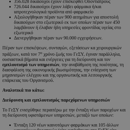
356.028 δικαιούχοι έχουν επισκεφθεί Oδοντιάτρους
726.044 δικαιούχοι έχουν λάβει φάρμακα ή/και
ιατροτεχνολογικά προϊόντα από φαρμακείο
Αξιολογήθηκαν πέραν των 900 αιτημάτων για αποστολή
δικαιούχων στο εξωτερικό εκ των οποίων πέραν των 450
λαμβάνουν ή έλαβαν ήδη υπηρεσίες φροντίδας υγείας στο
εξωτερικό
Διενεργήθηκαν πέραν των 90.000 εγχειρήσεων.
Πέραν των επισκέψεων, συνταγών, εξετάσεων κα χειρουργικών
ο
πράξεων, κατά τον 7
χρόνο ζωής του ΓεΣΥ, έγιναν παράλληλα,
ουσιαστικά βήματα και ενέργειες για τη διεύρυνση και τον
εμπλουτισμό των υπηρεσιών
, την αναβάθμιση της ποιότητας, τη
διασφάλιση της οικονομικής βιωσιμότητας, την ενίσχυση των
μηχανισμών ελέγχου και της οργανωτικής και λειτουργικής
επάρκειας του Οργανισμού.
Αναλυτικά πιο κάτω:
Διεύρυνση και εμπλουτισμός παρεχόμενων υπηρεσιών
Το ΓεΣΥ ενισχύθηκε περαιτέρω με την ένταξη νέων παροχέων και
τη διεύρυνση υφιστάμενων υπηρεσιών, μεταξύ των οποίων:
Ένταξη 120 νέων καινοτόμων φαρμάκων και 105 άλλων