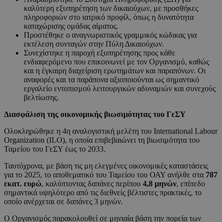
καλύτερη εξυπηρέτηση των δικαιούχων, με προσθήκες
πληροφοριών στο ιατρικό προφίλ, όπως η δυνατότητα
καταχώρισης ομάδας αίματος.
Προστέθηκε ο αναγνωριστικός γραμμικός κώδικας για
εκτέλεση συνταγών στην Πύλη Δικαιούχων.
Συνεχίστηκε η παροχή εξυπηρέτησης προς κάθε
ενδιαφερόμενο που επικοινωνεί με τον Οργανισμό, καθώς
και η έγκαιρη διαχείριση ερωτημάτων και παραπόνων. Οι
αναφορές και τα παράπονα αξιοποιούνται ως σημαντικό
εργαλείο εντοπισμού λειτουργικών αδυναμιών και συνεχούς
βελτίωσης.
Διασφάλιση της οικονομικής βιωσιμότητας του ΓεΣΥ
Ολοκληρώθηκε η 4η αναλογιστική μελέτη του International Labour
Organization (ILO), η οποία επιβεβαιώνει τη βιωσιμότητα του
Ταμείου του ΓεΣΥ έως το 2033.
Ταυτόχρονα, με βάση τις μη ελεγμένες οικονομικές καταστάσεις
για το 2025, το αποθεματικό του Ταμείου του ΟΑΥ ανήλθε στα
787
εκατ. ευρώ
, καλύπτοντας δαπάνες περίπου
4,8 μηνών
, επίπεδο
σημαντικά υψηλότερο από τις διεθνείς βέλτιστες πρακτικές, το
οποίο ανέρχεται σε δαπάνες 3 μηνών.
Ο Οργανισμός παρακολουθεί σε μηνιαία βάση την πορεία των