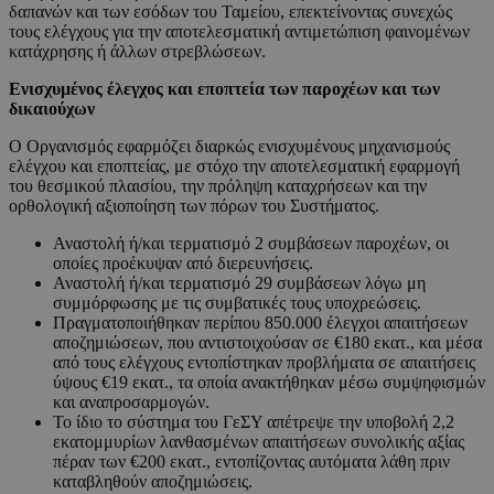
δαπανών και των εσόδων του Ταμείου, επεκτείνοντας συνεχώς
τους ελέγχους για την αποτελεσματική αντιμετώπιση φαινομένων
κατάχρησης ή άλλων στρεβλώσεων.
Ενισχυμένος έλεγχος και εποπτεία των παροχέων και των
δικαιούχων
Ο Οργανισμός εφαρμόζει διαρκώς ενισχυμένους μηχανισμούς
ελέγχου και εποπτείας, με στόχο την αποτελεσματική εφαρμογή
του θεσμικού πλαισίου, την πρόληψη καταχρήσεων και την
ορθολογική αξιοποίηση των πόρων του Συστήματος.
Αναστολή ή/και τερματισμό 2 συμβάσεων παροχέων, οι
οποίες προέκυψαν από διερευνήσεις.
Αναστολή ή/και τερματισμό 29 συμβάσεων λόγω μη
συμμόρφωσης με τις συμβατικές τους υποχρεώσεις.
Πραγματοποιήθηκαν περίπου 850.000 έλεγχοι απαιτήσεων
αποζημιώσεων, που αντιστοιχούσαν σε €180 εκατ., και μέσα
από τους ελέγχους εντοπίστηκαν προβλήματα σε απαιτήσεις
ύψους €19 εκατ., τα οποία ανακτήθηκαν μέσω συμψηφισμών
και αναπροσαρμογών.
Το ίδιο το σύστημα του ΓεΣΥ απέτρεψε την υποβολή 2,2
εκατομμυρίων λανθασμένων απαιτήσεων συνολικής αξίας
πέραν των €200 εκατ., εντοπίζοντας αυτόματα λάθη πριν
καταβληθούν αποζημιώσεις.