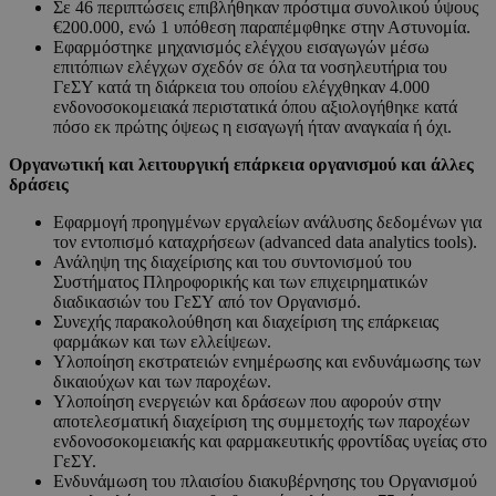
Σε 46 περιπτώσεις επιβλήθηκαν πρόστιμα συνολικού ύψους
€200.000, ενώ 1 υπόθεση παραπέμφθηκε στην Αστυνομία.
Εφαρμόστηκε μηχανισμός ελέγχου εισαγωγών μέσω
επιτόπιων ελέγχων σχεδόν σε όλα τα νοσηλευτήρια του
ΓεΣΥ κατά τη διάρκεια του οποίου ελέγχθηκαν 4.000
ενδονοσοκομειακά περιστατικά όπου αξιολογήθηκε κατά
πόσο εκ πρώτης όψεως η εισαγωγή ήταν αναγκαία ή όχι.
Οργανωτική και λειτουργική επάρκεια οργανισμού και άλλες
δράσεις
Εφαρμογή προηγμένων εργαλείων ανάλυσης δεδομένων για
τον εντοπισμό καταχρήσεων (advanced data analytics tools).
Ανάληψη της διαχείρισης και του συντονισμού του
Συστήματος Πληροφορικής και των επιχειρηματικών
διαδικασιών του ΓεΣΥ από τον Οργανισμό.
Συνεχής παρακολούθηση και διαχείριση της επάρκειας
φαρμάκων και των ελλείψεων.
Υλοποίηση εκστρατειών ενημέρωσης και ενδυνάμωσης των
δικαιούχων και των παροχέων.
Υλοποίηση ενεργειών και δράσεων που αφορούν στην
αποτελεσματική διαχείριση της συμμετοχής των παροχέων
ενδονοσοκομειακής και φαρμακευτικής φροντίδας υγείας στο
ΓεΣΥ.
Ενδυνάμωση του πλαισίου διακυβέρνησης του Οργανισμού