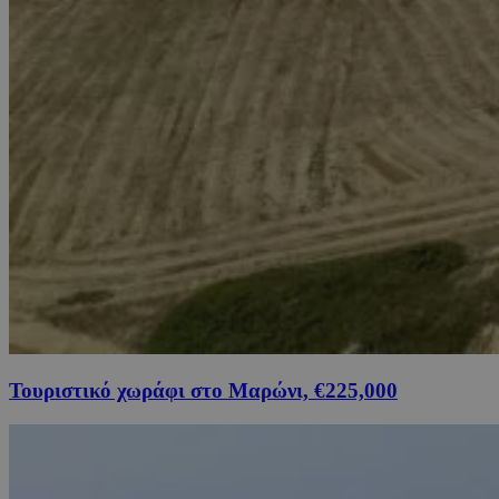
Τουριστικό χωράφι στο Μαρώνι, €225,000