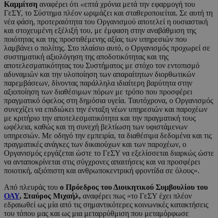
Καμμίτση
αναφέρει ότι
«
επτά χρόνια μετά την εφαρμογή του
ΓεΣΥ, το Σύστημα πλέον ωριμάζει και σταθεροποιείται. Σε αυτή τη
νέα φάση, προτεραιότητα του Οργανισμού αποτελεί η ουσιαστική
και στοχευμένη εξέλιξή του, με έμφαση στην αναβάθμιση της
ποιότητας και της προστιθέμενης αξίας των υπηρεσιών που
λαμβάνει ο πολίτης. Στο πλαίσιο αυτό, ο Οργανισμός προχωρεί σε
συστηματική αξιολόγηση της αποδοτικότητας και της
αποτελεσματικότητας του Συστήματος με στόχο τον εντοπισμό
αδυναμιών και την υλοποίηση των απαραίτητων διορθωτικών
παρεμβάσεων, δίνοντας παράλληλα ιδιαίτερη βαρύτητα στην
αξιοποίηση των διαθέσιμων πόρων με τρόπο που προσφέρει
πραγματικό όφελος στη δημόσια υγεία. Ταυτόχρονα, ο Οργανισμός
συνεχίζει να επιδιώκει την ένταξη νέων υπηρεσιών και παροχέων
με κριτήριο την αποτελεσματικότητα και την πραγματική τους
ωφέλεια, καθώς και τη συνεχή βελτίωση των υφιστάμενων
υπηρεσιών. Με οδηγό την εμπειρία, τα διαθέσιμα δεδομένα και τις
πραγματικές ανάγκες των δικαιούχων και των παροχέων, ο
Οργανισμός εργάζεται ώστε το ΓεΣΥ να εξελίσσεται διαρκώς ώστε
να ανταποκρίνεται στις σύγχρονες απαιτήσεις και να προσφέρει
ποιοτική, αξιόπιστη και ανθρωποκεντρική φροντίδα σε όλους».
Από πλευράς του
ο Πρόεδρος του Διοικητικού Συμβουλίου του
ΟΑΥ
, Σταύρος Μιχαήλ,
αναφέρει πως «το ΓεΣΥ έχει πλέον
εδραιωθεί ως μία από τις σημαντικότερες κοινωνικές κατακτήσεις
του τόπου μας και ως μια μεταρρύθμιση που μεταμόρφωσε