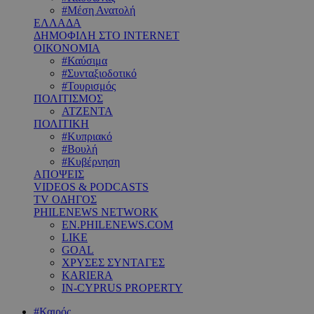
#Μέση Ανατολή
ΕΛΛΑΔΑ
ΔΗΜΟΦΙΛΗ ΣΤΟ INTERNET
ΟΙΚΟΝΟΜΙΑ
#Καύσιμα
#Συνταξιοδοτικό
#Τουρισμός
ΠΟΛΙΤΙΣΜΟΣ
ΑΤΖΕΝΤΑ
ΠΟΛΙΤΙΚΗ
#Κυπριακό
#Βουλή
#Κυβέρνηση
ΑΠΟΨΕΙΣ
VIDEOS & PODCASTS
TV ΟΔΗΓΟΣ
PHILENEWS NETWORK
EN.PHILENEWS.COM
LIKE
GOAL
ΧΡΥΣΕΣ ΣΥΝΤΑΓΕΣ
KARIERA
IN-CYPRUS PROPERTY
#Καιρός