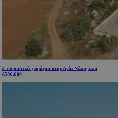
3 τουριστικά χωράφια στην Αγία Νάπα, από
€500,000