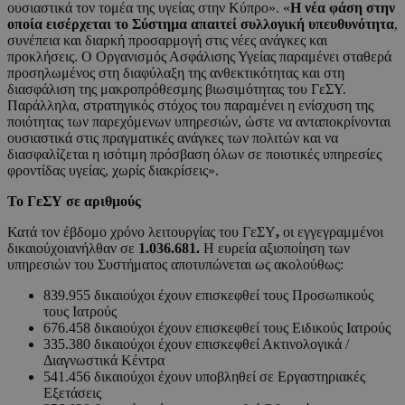
ουσιαστικά τον τομέα της υγείας στην Κύπρο». «
Η νέα φάση στην
οποία εισέρχεται το Σύστημα απαιτεί συλλογική υπευθυνότητα
,
συνέπεια και διαρκή προσαρμογή στις νέες ανάγκες και
προκλήσεις. Ο Οργανισμός Ασφάλισης Υγείας παραμένει σταθερά
προσηλωμένος στη διαφύλαξη της ανθεκτικότητας και στη
διασφάλιση της μακροπρόθεσμης βιωσιμότητας του ΓεΣΥ.
Παράλληλα, στρατηγικός στόχος του παραμένει η ενίσχυση της
ποιότητας των παρεχόμενων υπηρεσιών, ώστε να ανταποκρίνονται
ουσιαστικά στις πραγματικές ανάγκες των πολιτών και να
διασφαλίζεται η ισότιμη πρόσβαση όλων σε ποιοτικές υπηρεσίες
φροντίδας υγείας, χωρίς διακρίσεις».
Το ΓεΣΥ σε αριθμούς
Κατά τον έβδομο χρόνο λειτουργίας του ΓεΣΥ
,
οι εγγεγραμμένοι
δικαιούχοιανήλθαν σε
1.036.681.
Η ευρεία αξιοποίηση των
υπηρεσιών του Συστήματος αποτυπώνεται ως ακολούθως:
839.955 δικαιούχοι έχουν επισκεφθεί τους Προσωπικούς
τους Ιατρούς
676.458 δικαιούχοι έχουν επισκεφθεί τους Ειδικούς Ιατρούς
335.380 δικαιούχοι έχουν επισκεφθεί Ακτινολογικά /
Διαγνωστικά Κέντρα
541.456 δικαιούχοι έχουν υποβληθεί σε Eργαστηριακές
Eξετάσεις