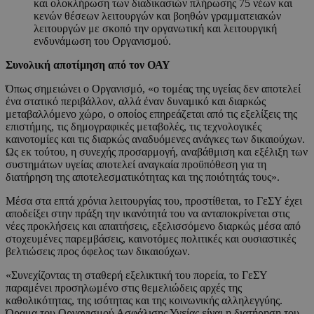
και ολοκλήρωση των διαδικασιών πλήρωσης 75 νέων και
κενών θέσεων λειτουργών και βοηθών γραμματειακών
λειτουργών με σκοπό την οργανωτική και λειτουργική
ενδυνάμωση
του Οργανισμού.
Συνολική αποτίμηση από τον ΟΑΥ
Όπως σημειώνει ο Οργανισμό, «ο τομέας της υγείας δεν αποτελεί
ένα στατικό περιβάλλον, αλλά έναν δυναμικό και διαρκώς
μεταβαλλόμενο χώρο, ο οποίος επηρεάζεται από τις εξελίξεις της
επιστήμης, τις δημογραφικές μεταβολές, τις τεχνολογικές
καινοτομίες και τις διαρκώς αναδυόμενες ανάγκες των δικαιούχων.
Ως εκ τούτου, η συνεχής προσαρμογή, αναβάθμιση και εξέλιξη των
συστημάτων υγείας αποτελεί αναγκαία προϋπόθεση για τη
διατήρηση της αποτελεσματικότητας και της ποιότητάς τους».
Μέσα στα επτά χρόνια λειτουργίας του, προστίθεται, το ΓεΣΥ έχει
αποδείξει στην πράξη την ικανότητά του να ανταποκρίνεται στις
νέες προκλήσεις και απαιτήσεις, εξελισσόμενο διαρκώς μέσα από
στοχευμένες παρεμβάσεις, καινοτόμες πολιτικές και ουσιαστικές
βελτιώσεις προς όφελος των δικαιούχων.
«Συνεχίζοντας τη σταθερή εξελικτική του πορεία, το ΓεΣΥ
παραμένει προσηλωμένο στις θεμελιώδεις αρχές της
καθολικότητας, της ισότητας και της κοινωνικής αλληλεγγύης.
Όραμα του Οργανισμού Ασφάλισης Υγείας είναι η διατήρηση του