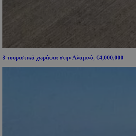
3 τουριστικά χωράφια στην Αλαμινό, €4,000,000