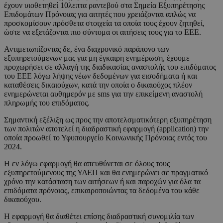
έχουν υιοθετηθεί 10λεπτα ραντεβού στα Σημεία Εξυπηρέτησης
Επιδομάτων Πρόνοιας για αιτητές που χρειάζονται απλώς να
προσκομίσουν πρόσθετα στοιχεία τα οποία τους έχουν ζητηθεί,
ώστε να εξετάζονται πιο σύντομα οι αιτήσεις τους για το ΕΕΕ.
Αντιμετωπίζοντας δε, ένα διαχρονικό παράπονο των
εξυπηρετούμενων μας για μη έγκαιρη ενημέρωση, έχουμε
προχωρήσει σε αλλαγή της διαδικασίας αναστολής του επιδόματος
του ΕΕΕ λόγω λήψης νέων δεδομένων για εισοδήματα ή και
καταθέσεις δικαιούχων, κατά την οποία ο δικαιούχος πλέον
ενημερώνεται αυθημερόν με sms για την επικείμενη αναστολή
πληρωμής του επιδόματος.
Σημαντική εξέλιξη ως προς την αποτελσματικότερη εξυπηρέτηση
των πολιτών αποτελεί η διαδραστική εφαρμογή (application) την
οποία προωθεί το Υφυπουργείο Κοινωνικής Πρόνοιας εντός του
2024.
Η εν λόγω εφαρμογή θα απευθύνεται σε όλους τους
εξυπηρετούμενους της ΥΔΕΠ και θα ενημερώνει σε πραγματικό
χρόνο την κατάσταση των αιτήσεων ή και παροχών για όλα τα
επιδόματα πρόνοιας, επικαιροποιώντας τα δεδομένα του κάθε
δικαιούχου.
Η εφαρμογή θα διαθέτει επίσης διαδραστική συνομιλία των