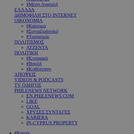
#Μέση Ανατολή
ΕΛΛΑΔΑ
ΔΗΜΟΦΙΛΗ ΣΤΟ INTERNET
ΟΙΚΟΝΟΜΙΑ
#Καύσιμα
#Συνταξιοδοτικό
#Τουρισμός
ΠΟΛΙΤΙΣΜΟΣ
ΑΤΖΕΝΤΑ
ΠΟΛΙΤΙΚΗ
#Κυπριακό
#Βουλή
#Κυβέρνηση
ΑΠΟΨΕΙΣ
VIDEOS & PODCASTS
TV ΟΔΗΓΟΣ
PHILENEWS NETWORK
EN.PHILENEWS.COM
LIKE
GOAL
ΧΡΥΣΕΣ ΣΥΝΤΑΓΕΣ
KARIERA
IN-CYPRUS PROPERTY
#Καιρός