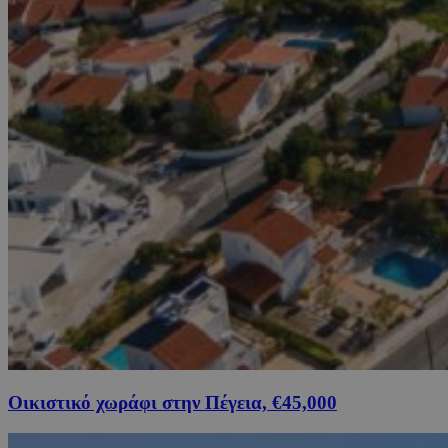
Οικιστικό χωράφι στην Πέγεια, €45,000