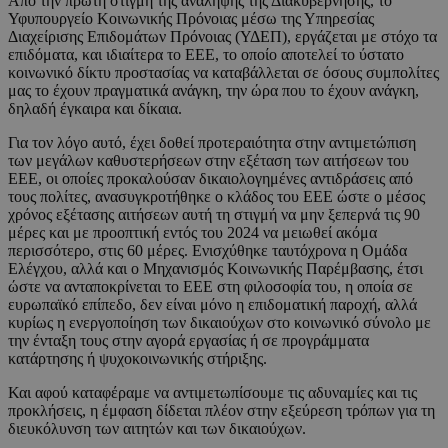
Από την πρώτη στιγμή της ανάληψης της Διακυβέρνησης, το
Υφυπουργείο Κοινωνικής Πρόνοιας μέσω της Υπηρεσίας
Διαχείρισης Επιδομάτων Πρόνοιας (ΥΔΕΠ), εργάζεται με στόχο τα
επιδόματα, και ιδιαίτερα το ΕΕΕ, το οποίο αποτελεί το ύστατο
κοινωνικό δίκτυ προστασίας να καταβάλλεται σε όσους συμπολίτες
μας το έχουν πραγματικά ανάγκη, την ώρα που το έχουν ανάγκη,
δηλαδή έγκαιρα και δίκαια.
Για τον λόγο αυτό, έχει δοθεί προτεραιότητα στην αντιμετώπιση
των μεγάλων καθυστερήσεων στην εξέταση των αιτήσεων του
ΕΕΕ, οι οποίες προκαλούσαν δικαιολογημένες αντιδράσεις από
τους πολίτες, ανασυγκροτήθηκε ο κλάδος του ΕΕΕ ώστε ο μέσος
χρόνος εξέτασης αιτήσεων αυτή τη στιγμή να μην ξεπερνά τις 90
μέρες και με προοπτική εντός του 2024 να μειωθεί ακόμα
περισσότερο, στις 60 μέρες. Ενισχύθηκε ταυτόχρονα η Ομάδα
Ελέγχου, αλλά και ο Μηχανισμός Κοινωνικής Παρέμβασης, έτσι
ώστε να ανταποκρίνεται το ΕΕΕ στη φιλοσοφία του, η οποία σε
ευρωπαϊκό επίπεδο, δεν είναι μόνο η επιδοματική παροχή, αλλά
κυρίως η ενεργοποίηση των δικαιούχων στο κοινωνικό σύνολο με
την ένταξη τους στην αγορά εργασίας ή σε προγράμματα
κατάρτησης ή ψυχοκοινωνικής στήριξης.
Και αφού καταφέραμε να αντιμετωπίσουμε τις αδυναμίες και τις
προκλήσεις, η έμφαση δίδεται πλέον στην εξεύρεση τρόπων για τη
διευκόλυνση των αιτητών και των δικαιούχων.