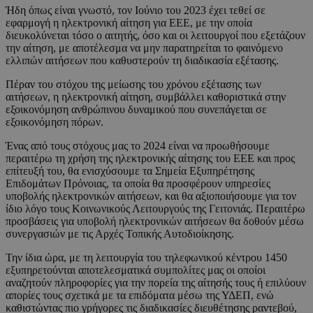
Ήδη όπως είναι γνωστό, τον Ιούνιο του 2023 έχει τεθεί σε
εφαρμογή η ηλεκτρονική αίτηση για ΕΕΕ, με την οποία
διευκολύνεται τόσο ο αιτητής, όσο και οι λειτουργοί που εξετάζουν
την αίτηση, με αποτέλεσμα να μην παρατηρείται το φαινόμενο
ελλιπών αιτήσεων που καθυστερούν τη διαδικασία εξέτασης.
Πέραν του στόχου της μείωσης του χρόνου εξέτασης των
αιτήσεων, η ηλεκτρονική αίτηση, συμβάλλει καθοριστικά στην
εξοικονόμηση ανθρώπινου δυναμικού που συνεπάγεται σε
εξοικονόμηση πόρων.
Ένας από τους στόχους μας το 2024 είναι να προωθήσουμε
περαιτέρω τη χρήση της ηλεκτρονικής αίτησης του ΕΕΕ και προς
επίτευξή του, θα ενισχύσουμε τα Σημεία Εξυπηρέτησης
Επιδομάτων Πρόνοιας, τα οποία θα προσφέρουν υπηρεσίες
υποβολής ηλεκτρονικών αιτήσεων, και θα αξιοποιήσουμε για τον
ίδιο λόγο τους Κοινωνικούς Λειτουργούς της Γειτονιάς. Περαιτέρω
προσβάσεις για υποβολή ηλεκτρονικών αιτήσεων θα δοθούν μέσω
συνεργασιών με τις Αρχές Τοπικής Αυτοδιοίκησης.
Την ίδια ώρα, με τη λειτουργία του τηλεφωνικού κέντρου 1450
εξυπηρετούνται αποτελεσματικά συμπολίτες μας οι οποίοι
αναζητούν πληροφορίες για την πορεία της αίτησής τους ή επιλύουν
απορίες τους σχετικά με τα επιδόματα μέσω της ΥΔΕΠ, ενώ
καθιστώντας πιο γρήγορες τις διαδικασίες διευθέτησης ραντεβού,