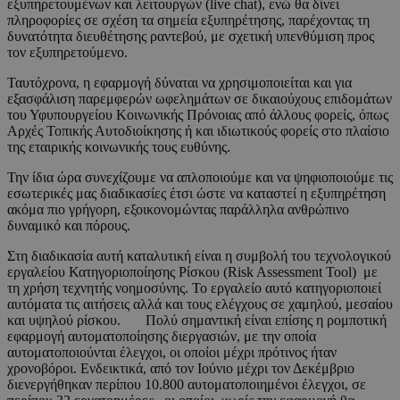
εξυπηρετουμένων και λειτουργών (live chat), ενώ θα δίνει
πληροφορίες σε σχέση τα σημεία εξυπηρέτησης, παρέχοντας τη
δυνατότητα διευθέτησης ραντεβού, με σχετική υπενθύμιση προς
τον εξυπηρετούμενο.
Ταυτόχρονα, η εφαρμογή δύναται να χρησιμοποιείται και για
εξασφάλιση παρεμφερών ωφελημάτων σε δικαιούχους επιδομάτων
του Υφυπουργείου Κοινωνικής Πρόνοιας από άλλους φορείς, όπως
Αρχές Τοπικής Αυτοδιοίκησης ή και ιδιωτικούς φορείς στο πλαίσιο
της εταιρικής κοινωνικής τους ευθύνης.
Την ίδια ώρα συνεχίζουμε να απλοποιούμε και να ψηφιοποιούμε τις
εσωτερικές μας διαδικασίες έτσι ώστε να καταστεί η εξυπηρέτηση
ακόμα πιο γρήγορη, εξοικονομώντας παράλληλα ανθρώπινο
δυναμικό και πόρους.
Στη διαδικασία αυτή καταλυτική είναι η συμβολή του τεχνολογικού
εργαλείου Κατηγοριοποίησης Ρίσκου (Risk Assessment Tool) με
τη χρήση τεχνητής νοημοσύνης. Το εργαλείο αυτό κατηγοριοποιεί
αυτόματα τις αιτήσεις αλλά και τους ελέγχους σε χαμηλού, μεσαίου
και υψηλού ρίσκου. Πολύ σημαντική είναι επίσης η ρομποτική
εφαρμογή αυτοματοποίησης διεργασιών, με την οποία
αυτοματοποιούνται έλεγχοι, οι οποίοι μέχρι πρότινος ήταν
χρονοβόροι. Ενδεικτικά, από τον Ιούνιο μέχρι τον Δεκέμβριο
διενεργήθηκαν περίπου 10.800 αυτοματοποιημένοι έλεγχοι, σε