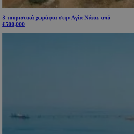
3 τουριστικά χωράφια στην Αγία Νάπα, από
€500,000