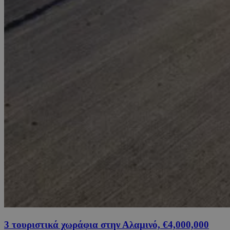
3 τουριστικά χωράφια στην Αλαμινό, €4,000,000