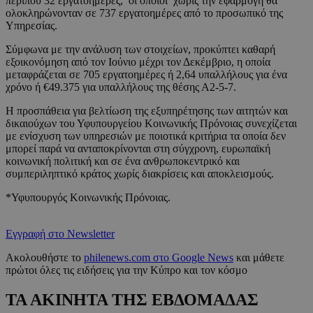
περίπου 32 εργατοημέρες, οι οποίοι χωρίς την εφαρμογή θα
ολοκληρώνονταν σε 737 εργατοημέρες από το προσωπικό της
Υπηρεσίας.
Σύμφωνα με την ανάλυση των στοιχείων, προκύπτει καθαρή
εξοικονόμηση από τον Ιούνιο μέχρι τον Δεκέμβριο, η οποία
μεταφράζεται σε 705 εργατοημέρες ή 2,64 υπαλλήλους για ένα
χρόνο ή €49.375 για υπαλλήλους της θέσης Α2-5-7.
Η προσπάθεια για βελτίωση της εξυπηρέτησης των αιτητών και
δικαιούχων του Υφυπουργείου Κοινωνικής Πρόνοιας συνεχίζεται
με ενίσχυση των υπηρεσιών με ποιοτικά κριτήρια τα οποία δεν
μπορεί παρά να ανταποκρίνονται στη σύγχρονη, ευρωπαϊκή
κοινωνική πολιτική και σε ένα ανθρωποκεντρικό και
συμπεριληπτικό κράτος χωρίς διακρίσεις και αποκλεισμούς.
*Υφυπουργός Κοινωνικής Πρόνοιας.
Εγγραφή στο Newsletter
Ακολουθήστε το
philenews.com στο Google News
και μάθετε
πρώτοι όλες τις ειδήσεις για την Κύπρο και τον κόσμο
ΤΑ ΑΚΙΝΗΤΑ ΤΗΣ ΕΒΔΟΜΑΔΑΣ