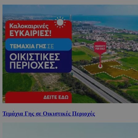
Τεμάχια Γης σε Οικιστικές Περιοχές