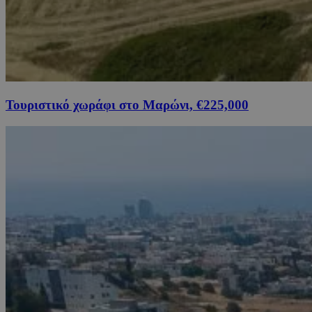
Τουριστικό χωράφι στο Μαρώνι, €225,000