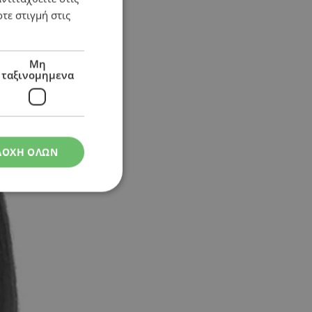
τε στιγμή στις
Μη
ταξινομημενα
ΔΟΧΗ ΟΛΩΝ