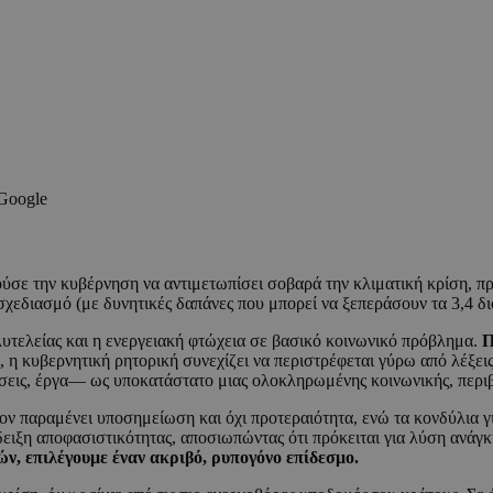
 Google
σε την κυβέρνηση να αντιμετωπίσει σοβαρά την κλιματική κρίση, πρ
σχεδιασμό (με δυνητικές δαπάνες που μπορεί να ξεπεράσουν τα 3,4 δ
λυτελείας και η ενεργειακή φτώχεια σε βασικό κοινωνικό πρόβλημα.
Π
, η κυβερνητική ρητορική συνεχίζει να περιστρέφεται γύρω από λέξε
σεις, έργα— ως υποκατάστατο μιας ολοκληρωμένης κοινωνικής, περιβα
ον παραμένει υποσημείωση και όχι προτεραιότητα, ενώ τα κονδύλια γ
δειξη αποφασιστικότητας, αποσιωπώντας ότι πρόκειται για λύση ανάγκ
ν, επιλέγουμε έναν ακριβό, ρυπογόνο επίδεσμο.