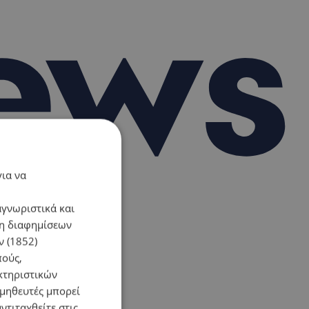
για να
αγνωριστικά και
ση διαφημίσεων
 (1852)
πούς,
κτηριστικών
ομηθευτές μπορεί
ντιταχθείτε στις