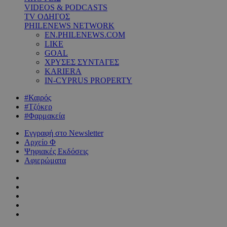
VIDEOS & PODCASTS
TV ΟΔΗΓΟΣ
PHILENEWS NETWORK
EN.PHILENEWS.COM
LIKE
GOAL
ΧΡΥΣΕΣ ΣΥΝΤΑΓΕΣ
KARIERA
IN-CYPRUS PROPERTY
#Καιρός
#Τζόκερ
#Φαρμακεία
Εγγραφή στο Newsletter
Αρχείο Φ
Ψηφιακές Εκδόσεις
Αφιερώματα