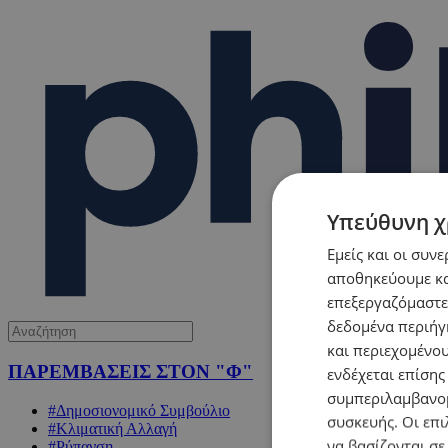
Υπεύθυνη χ
Εμείς και οι συν
αποθηκεύουμε κα
επεξεργαζόμαστε
δεδομένα περιήγη
και περιεχομένο
ΠΑΡΕΜΒΑΣΕΙΣ ΣΤΟΝ "Φ"
ενδέχεται επίσης
συμπεριλαμβανομ
#Δημοσιονομικό Συμβούλιο
συσκευής. Οι επι
#Κλιματική Αλλαγή
να βασίζονται σε
#Ρύπανση