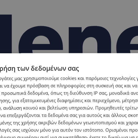
ρήση των δεδομένων σας
εργάτες μας χρησιμοποιούμε cookies και παρόμοιες τεχνολογίες 
ι να έχουμε πρόσβαση σε πληροφορίες στη συσκευή σας και να
 προσωπικά δεδομένα, όπως τη διεύθυνση IP σας, μοναδικά αν
σης, για εξατομικευμένες διαφημίσεις και περιεχόμενο, μέτρη
υ, ανάλυση κοινού και βελτίωση υπηρεσιών.
Προμηθευτές τρίτων
 να επεξεργάζονται τα δεδομένα σας για αυτούς και άλλους σκο
ένης της χρήσης ακριβών δεδομένων γεωεντοπισμού και χαρα
λογές σας ισχύουν μόνο για αυτόν τον ιστότοπο. Ορισμένοι πρ
 έννομο συμφέρον αντί για συγκατάθεση· έχετε το δικαίωμα να α