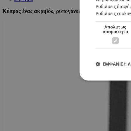
Ρυθμίσεις διαφή
Κύπρος ένας ακριβός, ρυπογόνος «παράδεισος»
Ρυθμίσεις cookie
Απολυτως
απαραιτητα
ΕΜΦΑΝΙΣΗ 