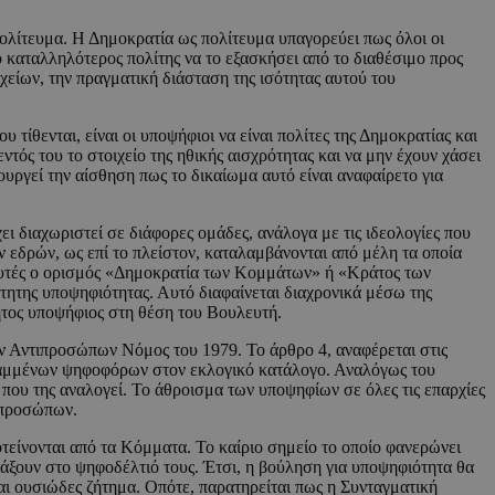
ολίτευμα. Η Δημοκρατία ως πολίτευμα υπαγορεύει πως όλοι οι
ο καταλληλότερος πολίτης να το εξασκήσει από το διαθέσιμο προς
είων, την πραγματική διάσταση της ισότητας αυτού του
τίθενται, είναι οι υποψήφιοι να είναι πολίτες της Δημοκρατίας και
εντός του το στοιχείο της ηθικής αισχρότητας και να μην έχουν χάσει
ργεί την αίσθηση πως το δικαίωμα αυτό είναι αναφαίρετο για
 διαχωριστεί σε διάφορες ομάδες, ανάλογα με τις ιδεολογίες που
ν εδρών, ως επί το πλείστον, καταλαμβάνονται από μέλη τα οποία
ναλυτές ο ορισμός «Δημοκρατία των Κομμάτων» ή «Κράτος των
ητης υποψηφιότητας. Αυτό διαφαίνεται διαχρονικά μέσω της
τητος υποψήφιος στη θέση του Βουλευτή.
ων Αντιπροσώπων Νόμος του 1979. Το άρθρο 4, αναφέρεται στις
γραμμένων ψηφοφόρων στον εκλογικό κατάλογο. Αναλόγως του
ου της αναλογεί. Το άθροισμα των υποψηφίων σε όλες τις επαρχίες
τιπροσώπων.
τείνονται από τα Κόμματα. Το καίριο σημείο το οποίο φανερώνει
τάξουν στο ψηφοδέλτιό τους. Έτσι, η βούληση για υποψηφιότητα θα
ναι ουσιώδες ζήτημα. Οπότε, παρατηρείται πως η Συνταγματική