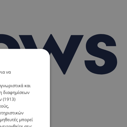
για να
αγνωριστικά και
ση διαφημίσεων
 (1913)
πούς,
κτηριστικών
ομηθευτές μπορεί
ντιταχθείτε στις