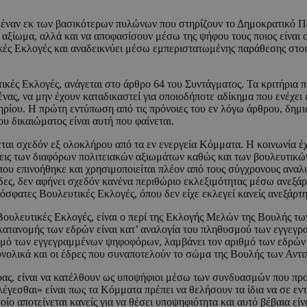
 έναν εκ των βασικότερων πυλώνων που στηρίζουν το Δημοκρατικό Π
 αξίωμα, αλλά και να αποφασίσουν μέσω της ψήφου τους ποιος είναι 
ές Εκλογές και αναδεικνύει μέσω εμπεριστατωμένης παράθεσης στοιχ
ές Εκλογές, ανάγεται στο άρθρο 64 του Συντάγματος. Τα κριτήρια που 
ρένας, να μην έχουν καταδικαστεί για οποιοδήποτε αδίκημα που ενέχει 
ίου. Η πρώτη εντύπωση από τις πρόνοιες του εν λόγω άρθρου, δημιου
υ δικαιώματος είναι αυτή που φαίνεται.
ι σχεδόν εξ ολοκλήρου από τα εν ενεργεία Κόμματα. Η κοινωνία έχει
έσεις των διαφόρων πολιτειακών αξιωμάτων καθώς και των βουλευτικώ
γο που επινοήθηκε και χρησιμοποιείται πλέον από τους σύγχρονους α
ς, δεν αφήνει σχεδόν κανένα περιθώριο εκλεξιμότητας μέσω ανεξάρτ
ρόσφατες Βουλευτικές Εκλογές, όπου δεν είχε εκλεγεί κανείς ανεξάρ
 Βουλευτικές Εκλογές, είναι ο περί της Εκλογής Μελών της Βουλής τ
ο κατανομής των εδρών είναι κατ’ αναλογία του πληθυσμού των εγγε
υσμό των εγγεγραμμένων ψηφοφόρων, λαμβάνει τον αριθμό των εδρών π
συνολικά και οι έδρες που συναποτελούν το σώμα της Βουλής των Αν
ρας, είναι να κατέλθουν ως υποψήφιοι μέσω των συνδυασμών που προ
έγεσθαι» είναι πως τα Κόμματα πρέπει να θελήσουν τα ίδια να σε εν
ίο αποτείνεται κανείς για να θέσει υποψηφιότητα και αυτό βέβαια εί