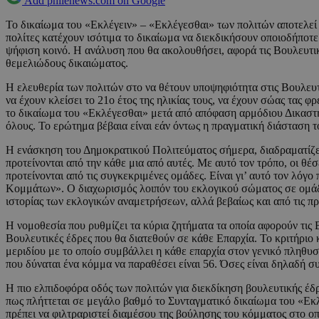
Add philenews.com on Google
Το δικαίωμα του «Εκλέγειν» – «Εκλέγεσθαι» των πολιτών αποτελεί
πολίτες κατέχουν ισότιμα το δικαίωμα να διεκδικήσουν οποιοδήποτε
ψήφιση κοινό. Η ανάλυση που θα ακολουθήσει, αφορά τις Βουλευτικ
θεμελιώδους δικαιώματος.
Η ελευθερία των πολιτών στο να θέτουν υποψηφιότητα στις Βουλευτικ
να έχουν κλείσει το 21ο έτος της ηλικίας τους, να έχουν σώας τας φ
το δικαίωμα του «Εκλέγεσθαι» μετά από απόφαση αρμόδιου Δικαστηρ
όλους. Το ερώτημα βέβαια είναι εάν όντως η πραγματική διάσταση το
Η ενάσκηση του Δημοκρατικού Πολιτεύματος σήμερα, διαδραματίζετα
προτείνονται από την κάθε μια από αυτές. Με αυτό τον τρόπο, οι θ
προτείνονται από τις συγκεκριμένες ομάδες. Είναι γι’ αυτό τον λό
Κομμάτων». Ο διαχωρισμός λοιπόν του εκλογικού σώματος σε ομάδε
ιστορίας των εκλογικών αναμετρήσεων, αλλά βεβαίως και από τις π
Η νομοθεσία που ρυθμίζει τα κύρια ζητήματα τα οποία αφορούν τις
Βουλευτικές έδρες που θα διατεθούν σε κάθε Επαρχία. Το κριτήρι
μεριδίου με το οποίο συμβάλλει η κάθε επαρχία στον γενικό πληθ
που δύναται ένα κόμμα να παραθέσει είναι 56. Όσες είναι δηλαδή 
Η πιο ελπιδοφόρα οδός των πολιτών για διεκδίκηση βουλευτικής έδ
πως πλήττεται σε μεγάλο βαθμό το Συνταγματικό δικαίωμα του «Εκλ
πρέπει να φιλτραριστεί διαμέσου της βούλησης του κόμματος στο οπο