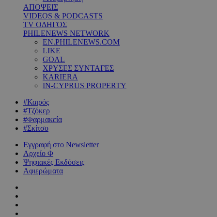
ΑΠΟΨΕΙΣ
VIDEOS & PODCASTS
TV ΟΔΗΓΟΣ
PHILENEWS NETWORK
EN.PHILENEWS.COM
LIKE
GOAL
ΧΡΥΣΕΣ ΣΥΝΤΑΓΕΣ
KARIERA
IN-CYPRUS PROPERTY
#Καιρός
#Τζόκερ
#Φαρμακεία
#Σκίτσο
Εγγραφή στο Newsletter
Αρχείο Φ
Ψηφιακές Εκδόσεις
Αφιερώματα