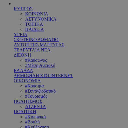
ΚΥΠΡΟΣ
ΚΟΙΝΩΝΙΑ
ΑΣΤΥΝΟΜΙΚΑ
ΤΟΠΙΚΑ
ΠΑΙΔΕΙΑ
ΥΓΕΙΑ
ΣΚΟΤΕΙΝΟ ΔΩΜΑΤΙΟ
ΑΥΤΟΠΤΗΣ ΜΑΡΤΥΡΑΣ
ΤΕΛΕΥΤΑΙΑ ΝΕΑ
ΔΙΕΘΝΗ
#Καύσωνας
#Μέση Ανατολή
ΕΛΛΑΔΑ
ΔΗΜΟΦΙΛΗ ΣΤΟ INTERNET
ΟΙΚΟΝΟΜΙΑ
#Καύσιμα
#Συνταξιοδοτικό
#Τουρισμός
ΠΟΛΙΤΙΣΜΟΣ
ΑΤΖΕΝΤΑ
ΠΟΛΙΤΙΚΗ
#Κυπριακό
#Βουλή
#Κυβέρνηση