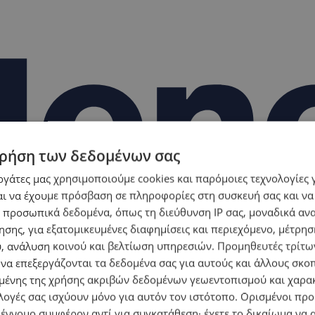
ρήση των δεδομένων σας
εργάτες μας χρησιμοποιούμε cookies και παρόμοιες τεχνολογίες 
ι να έχουμε πρόσβαση σε πληροφορίες στη συσκευή σας και να
 προσωπικά δεδομένα, όπως τη διεύθυνση IP σας, μοναδικά αν
σης, για εξατομικευμένες διαφημίσεις και περιεχόμενο, μέτρη
υ, ανάλυση κοινού και βελτίωση υπηρεσιών.
Προμηθευτές τρίτων
 να επεξεργάζονται τα δεδομένα σας για αυτούς και άλλους σκο
ένης της χρήσης ακριβών δεδομένων γεωεντοπισμού και χαρα
λογές σας ισχύουν μόνο για αυτόν τον ιστότοπο. Ορισμένοι πρ
 έννομο συμφέρον αντί για συγκατάθεση· έχετε το δικαίωμα να α