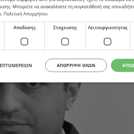
ος «εκλέγειν» και «εκλέγεσθαι» των πολιτών στις βο
μισης
. Μπορείτε να ανακαλέσετε τη συγκατάθεσή σας οποιαδήπο
s
.
Πολιτική Απορρήτου
Αποδοσης
Στοχευσης
Λειτουργικοτητας
ΛΕΠΤΟΜΕΡΕΙΩΝ
ΑΠΌΡΡΙΨΗ ΌΛΩΝ
ΑΠΟ