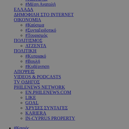
#Μέση Ανατολή
ΕΛΛΑΔΑ
ΔΗΜΟΦΙΛΗ ΣΤΟ INTERNET
ΟΙΚΟΝΟΜΙΑ
#Καύσιμα
#Συνταξιοδοτικό
#Τουρισμός
ΠΟΛΙΤΙΣΜΟΣ
ΑΤΖΕΝΤΑ
ΠΟΛΙΤΙΚΗ
#Κυπριακό
#Βουλή
#Κυβέρνηση
ΑΠΟΨΕΙΣ
VIDEOS & PODCASTS
TV ΟΔΗΓΟΣ
PHILENEWS NETWORK
EN.PHILENEWS.COM
LIKE
GOAL
ΧΡΥΣΕΣ ΣΥΝΤΑΓΕΣ
KARIERA
IN-CYPRUS PROPERTY
#Καιρός