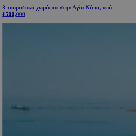
3 τουριστικά χωράφια στην Αγία Νάπα, από
€500,000