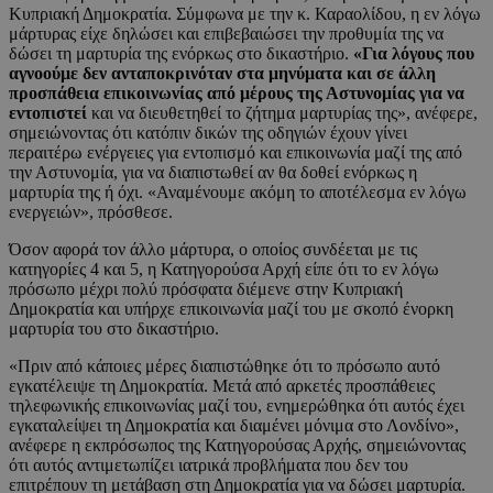
Κυπριακή Δημοκρατία. Σύμφωνα με την κ. Καραολίδου, η εν λόγω
μάρτυρας είχε δηλώσει και επιβεβαιώσει την προθυμία της να
δώσει τη μαρτυρία της ενόρκως στο δικαστήριο.
«Για λόγους που
αγνοούμε δεν ανταποκρινόταν στα μηνύματα και σε άλλη
προσπάθεια επικοινωνίας από μέρους της Αστυνομίας για να
εντοπιστεί
και να διευθετηθεί το ζήτημα μαρτυρίας της», ανέφερε,
σημειώνοντας ότι κατόπιν δικών της οδηγιών έχουν γίνει
περαιτέρω ενέργειες για εντοπισμό και επικοινωνία μαζί της από
την Αστυνομία, για να διαπιστωθεί αν θα δοθεί ενόρκως η
μαρτυρία της ή όχι. «Αναμένουμε ακόμη το αποτέλεσμα εν λόγω
ενεργειών», πρόσθεσε.
Όσον αφορά τον άλλο μάρτυρα, ο οποίος συνδέεται με τις
κατηγορίες 4 και 5, η Κατηγορούσα Αρχή είπε ότι το εν λόγω
πρόσωπο μέχρι πολύ πρόσφατα διέμενε στην Κυπριακή
Δημοκρατία και υπήρχε επικοινωνία μαζί του με σκοπό ένορκη
μαρτυρία του στο δικαστήριο.
«Πριν από κάποιες μέρες διαπιστώθηκε ότι το πρόσωπο αυτό
εγκατέλειψε τη Δημοκρατία. Μετά από αρκετές προσπάθειες
τηλεφωνικής επικοινωνίας μαζί του, ενημερώθηκα ότι αυτός έχει
εγκαταλείψει τη Δημοκρατία και διαμένει μόνιμα στο Λονδίνο»,
ανέφερε η εκπρόσωπος της Κατηγορούσας Αρχής, σημειώνοντας
ότι αυτός αντιμετωπίζει ιατρικά προβλήματα που δεν του
επιτρέπουν τη μετάβαση στη Δημοκρατία για να δώσει μαρτυρία.