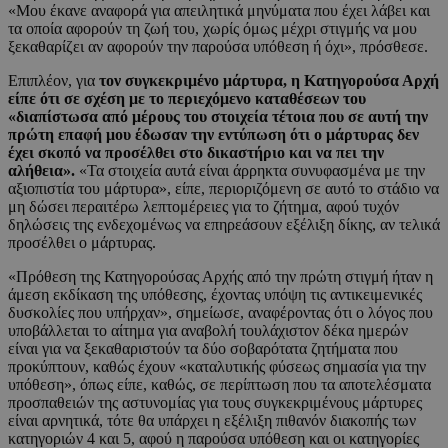
«Μου έκανε αναφορά για απειλητικά μηνύματα που έχει λάβει και
τα οποία αφορούν τη ζωή του, χωρίς όμως μέχρι στιγμής να μου
ξεκαθαρίζει αν αφορούν την παρούσα υπόθεση ή όχι», πρόσθεσε.
Επιπλέον, για
τον συγκεκριμένο μάρτυρα, η Κατηγορούσα Αρχή
είπε ότι σε σχέση με το περιεχόμενο καταθέσεων του
«διαπίστωσα από μέρους του στοιχεία τέτοια που σε αυτή την
πρώτη επαφή μου έδωσαν την εντύπωση ότι ο μάρτυρας δεν
έχει σκοπό να προσέλθει στο δικαστήριο και να πει την
αλήθεια».
«Τα στοιχεία αυτά είναι άρρηκτα συνυφασμένα με την
αξιοπιστία του μάρτυρα», είπε, περιοριζόμενη σε αυτό το στάδιο να
μη δώσει περαιτέρω λεπτομέρειες για το ζήτημα, αφού τυχόν
δηλώσεις της ενδεχομένως να επηρεάσουν εξέλιξη δίκης, αν τελικά
προσέλθει ο μάρτυρας.
«Πρόθεση της Κατηγορούσας Αρχής από την πρώτη στιγμή ήταν η
άμεση εκδίκαση της υπόθεσης, έχοντας υπόψη τις αντικειμενικές
δυσκολίες που υπήρχαν», σημείωσε, αναφέροντας ότι ο λόγος που
υποβάλλεται το αίτημα για αναβολή τουλάχιστον δέκα ημερών
είναι για να ξεκαθαριστούν τα δύο σοβαρότατα ζητήματα που
προκύπτουν, καθώς έχουν «καταλυτικής φύσεως σημασία για την
υπόθεση», όπως είπε, καθώς, σε περίπτωση που τα αποτελέσματα
προσπαθειών της αστυνομίας για τους συγκεκριμένους μάρτυρες
είναι αρνητικά, τότε θα υπάρχει η εξέλιξη πιθανόν διακοπής των
κατηγοριών 4 και 5, αφού η παρούσα υπόθεση και οι κατηγορίες