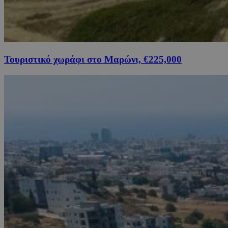
Τουριστικό χωράφι στο Μαρώνι, €225,000