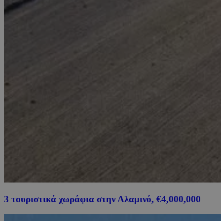
3 τουριστικά χωράφια στην Αλαμινό, €4,000,000