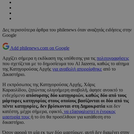
Δες περισσότερα άρθρα του philenews όταν αναζητάς ειδήσεις στην
Google
Add philenews.com on Google
Αρχίζει σήμερα η εκδίκαση της υπόθεσης για τις
πολιτογραφήσεις
που σχετίζεται με το δημοσίευμα του Al Jazeera, καθώς το αίτημα
της Κατηγορούσας Αρχής
για αναβολή απορρίφθηκε
από το
Δικαστήριο.
Η εκπρόσωπος της Κατηγορούσας Αρχής, Χάρις
Καραολίδου, ζητώντας ολιγοήμερη αναβολή, άφησε ανοικτό το
ενδεχόμενο
απόσυρσης δύο κατηγοριών, καθώς δύο από τους
μάρτυρες κατηγορίας στους οποίους βασίζονται οι δύο από τις
πέντε κατηγορίες, δεν βρίσκονται στη Δημοκρατία
και δεν
κατέστη, μέχρι σήμερα, εφικτό,
να εξασφαλιστεί η ένορκος
μαρτυρία τους
ή το ότι θα προσέλθουν για κατάθεση στο
δικαστήριο.
Όσον αφορά τη μία εκ των δύο μαρτύρων, αυτή δεν διαμένει στην