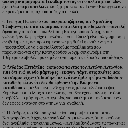
απειλητικά μηνύματα ξεκαθαρίζοντας ότι ο πελάτης του «δεν
έχει ιδέα περί απειλών»
και ζήτησε από τον Γενικό Εισαγγελέα να
διερευνήσει τους ισχυρισμούς για απειλές.
Ο Γιώργος Παπαϊωάννου,
υπερασπιζόμενος τον Χριστάκη
Τζιοβάννη είπε ότι εκ μέρους του πελάτη του δήλωσε «παντελή
άγνοια»
για τα όσα επικαλείται η Κατηγορούσα Αρχή, «ούτε
γνώση ή αντίληψη είχε ο πελάτης μου». Επειδή είναι ολιγοήμερη η
αναβολή, είπε, και προκειμένου να μη δοθεί η εντύπωση ότι
«προσπαθούμε να εκμεταλλευτούμε προβλήματα που
παρουσιάζονται στην Κατηγορούσα Αρχή, συναινούμε στη
10ήμερη αναβολή, προκειμένου να πάρει τις δέουσες αποφάσεις».
Ο Ανδρέας Πιττάτζης, εκπροσωπώντας τον Αντώνη Αντωνίου,
είπε ότι ενώ οι δύο μάρτυρες «έκαναν πάρτι στις πλάτες μας
και συμμετείχαν σε διαδηλώσεις, όταν ήρθε η ώρα να δώσουν
κατάθεση είπαν ότι δεν θα έρθουν στην Κύπρο να
καταθέσουν»
, αλλά μόνο ενδεχομένως μέσω τηλεδιάσκεψης.
Σημείωσε και ο ίδιος ότι ο πελάτης του δεν έχει εμπλοκή με όσα
προβάλλει ο μάρτυρας κατηγορίας για απειλητικά μηνύματα, ενώ
δεν έφερε ένσταση στο αίτημα για αναβολή.
Ο Πρόεδρος του Κακουργιοδικείου απέρριψε το αίτημα της
Κατηγορούσας Αρχής για αναβολή, σημειώνοντας ότι η υπόθεση
έχει αναβληθεί επανειλημμένως. «Αντιλαμβανόμαστε τις πρακτικές