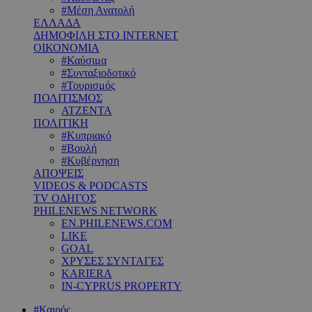
#Μέση Ανατολή
ΕΛΛΑΔΑ
ΔΗΜΟΦΙΛΗ ΣΤΟ INTERNET
ΟΙΚΟΝΟΜΙΑ
#Καύσιμα
#Συνταξιοδοτικό
#Τουρισμός
ΠΟΛΙΤΙΣΜΟΣ
ΑΤΖΕΝΤΑ
ΠΟΛΙΤΙΚΗ
#Κυπριακό
#Βουλή
#Κυβέρνηση
ΑΠΟΨΕΙΣ
VIDEOS & PODCASTS
TV ΟΔΗΓΟΣ
PHILENEWS NETWORK
EN.PHILENEWS.COM
LIKE
GOAL
ΧΡΥΣΕΣ ΣΥΝΤΑΓΕΣ
KARIERA
IN-CYPRUS PROPERTY
#Καιρός