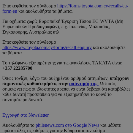
Επισκεφθείτε τον σύνδεσμο
https://forms.toyota.com.cy/recalls/eu-
form-en
και ακολουθήστε τα βήματα.
Για οχήματα χωρίς Ευρωπαϊκή Έγκριση Τύπου EC-WVTA (Μη
Ευρωπαϊκών Προδιαγραφών), π.χ. Ιαπωνίας, Μαλαισίας,
Σιγκαπούρης, Αυστραλίας κτλ.
Επισκεφθείτε τον σύνδεσμο
https://www.toyota.com.cy/forms/recall-enquiry
και ακολουθήστε
τα βήματα.
Το τηλέφωνο εξυπηρέτησης για τις ανακλήσεις ΤΑΚΑΤΑ είναι:
+357 22285700
Όπως τονίζει, λόγω του αυξημένου αριθμού αιτημάτων,
υπάρχουν
σημαντικές καθυστερήσεις στην
απάντησή της
.
Ωστόσο,
σημειώνει πως οι ιδιοκτήτες πρέπει να είναι βέβαιοι ότι καταβάλλει
κάθε δυνατή προσπάθεια για να εξυπηρετήσει το κοινό το
συντομότερο δυνατό.
Εγγραφή στο Newsletter
Ακολουθήστε το
philenews.com στο Google News
και μάθετε
πρώτοι όλες τις ειδήσεις για την Κύπρο και τον κόσμο