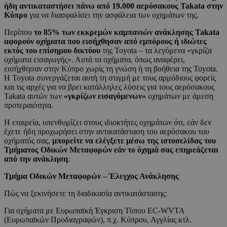
ήδη αντικαταστήσει πάνω από 19.000 αερόσακους Takata στην
Κύπρο
για να διασφαλίσει την ασφάλεια των οχημάτων της.
Περίπου
το 85% των εκκρεμών καμπανιών ανάκλησης Takata
αφορούν οχήματα που εισήχθησαν από εμπόρους ή ιδιώτες
εκτός του επίσημου δικτύου
της Toyota – τα λεγόμενα «γκρίζα
οχήματα εισαγωγής». Αυτά τα οχήματα, όπως αναφέρει,
εισήχθησαν στην Κύπρο χωρίς τη γνώση ή τη βοήθεια της Toyota.
Η Toyota συνεργάζεται αυτή τη στιγμή με τους αρμόδιους φορείς
και τις αρχές για να βρει κατάλληλες λύσεις για τους αερόσακους
Takata αυτών των
«γκρίζων εισαγόμενων»
οχημάτων με άμεση
προτεραιότητα.
Η εταιρεία, υπενθυμίζει στους ιδιοκτήτες οχημάτων ότι, εάν δεν
έχετε ήδη προχωρήσει στην αντικατάσταση του αερόσακου του
οχήματός σας,
μπορείτε να ελέγξετε μέσω της ιστοσελίδας του
Τμήματος Οδικών Μεταφορών εάν το όχημά σας επηρεάζεται
από την ανάκληση
:
Τμήμα Οδικών Μεταφορών – Έλεγχος Ανάκλησης
Πώς να ξεκινήσετε τη διαδικασία αντικατάστασης:
Για οχήματα με Ευρωπαϊκή Έγκριση Τύπου EC-WVTA
(Ευρωπαϊκών Προδιαγραφών), π.χ. Κύπρου, Αγγλίας κτλ.