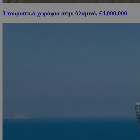
3 τουριστικά χωράφια στην Αλαμινό, €4,000,000