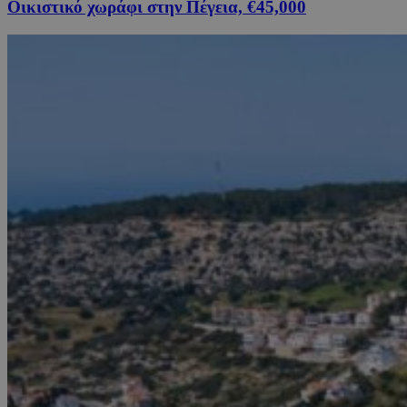
Οικιστικό χωράφι στην Πέγεια, €45,000