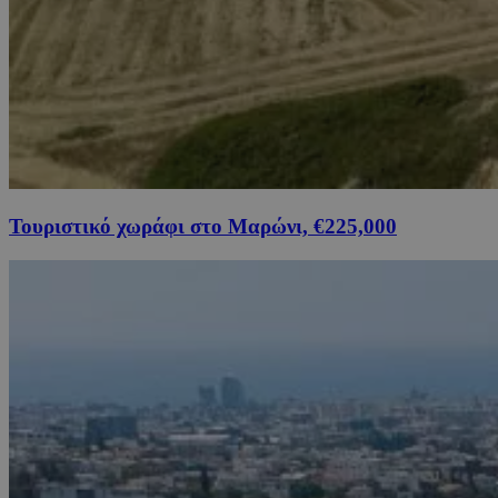
Τουριστικό χωράφι στο Μαρώνι, €225,000