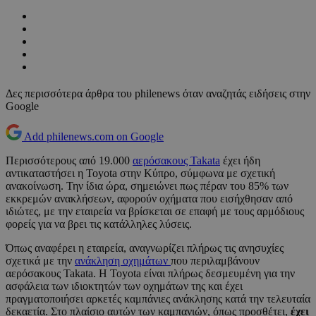
Δες περισσότερα άρθρα του philenews όταν αναζητάς ειδήσεις στην
Google
Add philenews.com on Google
Περισσότερους από 19.000
αερόσακους Takata
έχει ήδη
αντικαταστήσει η Toyota στην Κύπρο, σύμφωνα με σχετική
ανακοίνωση. Την ίδια ώρα, σημειώνει πως πέραν του 85% των
εκκρεμών ανακλήσεων, αφορούν οχήματα που εισήχθησαν από
ιδιώτες, με την εταιρεία να βρίσκεται σε επαφή με τους αρμόδιους
φορείς για να βρει τις κατάλληλες λύσεις.
Όπως αναφέρει η εταιρεία, αναγνωρίζει πλήρως τις ανησυχίες
σχετικά με την
ανάκληση οχημάτων
που περιλαμβάνουν
αερόσακους Takata. Η Toyota είναι πλήρως δεσμευμένη για την
ασφάλεια των ιδιοκτητών των οχημάτων της και έχει
πραγματοποιήσει αρκετές καμπάνιες ανάκλησης κατά την τελευταία
δεκαετία. Στο πλαίσιο αυτών των καμπανιών, όπως προσθέτει,
έχει