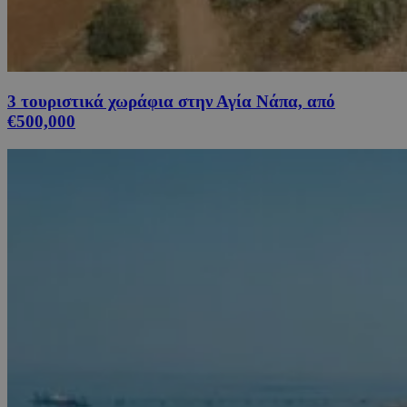
3 τουριστικά χωράφια στην Αγία Νάπα, από
€500,000