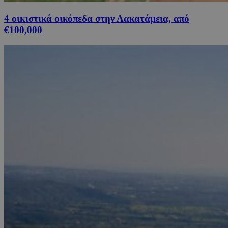
4 οικιστικά οικόπεδα στην Λακατάμεια, από
€100,000