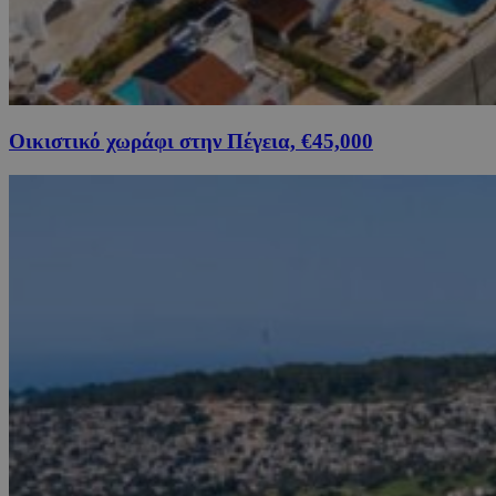
Οικιστικό χωράφι στην Πέγεια, €45,000