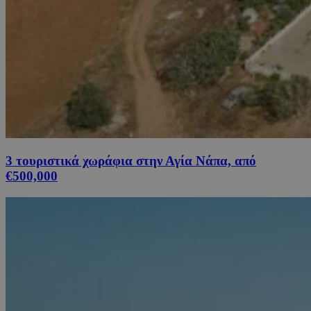
3 τουριστικά χωράφια στην Αγία Νάπα, από
€500,000