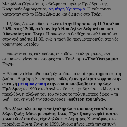
Μαυρίδου (Χριστόφια), αδελφή του πρώην Προέδρου της
Κυπριακής Δημοκρατίας,
Δημήτρη Χριστόφια.
Η εκλιπούσα
καταγόταν από το Κάτω Δίκωμο και διέμενε στο Τσέρι.
Η Εξόδιος Ακολουθία θα τελεστεί
την Παρασκευή 11 Απριλίου
2025, στις 12:00, από τον Ιερό Ναό Αγίων Ανδρονίκου και
Αθανασίας στο Τσέρι.
Η οικογένεια θα δέχεται συλλυπητήρια
στον ναό από τις 11:30, ενώ η ταφή θα πραγματοποιηθεί στο νέο
κοιμητήριο Τσερίου.
Η οικογένεια της εκλιπούσας απευθύνει έκκληση όπως, αντί
στεφάνων, γίνονται εισφορές στον Σύνδεσμο
«Ένα Όνειρο μια
Ευχή».
Η Δέσποινα Μαυρίδου υπήρξε πρόσωπο ιδιαίτερης σημασίας στη
ζωή του Δημήτρη Χριστόφια, καθώς
ήταν η δότρια νεφρού στην
επιτυχή
μεταμόσχευση
στην οποία υποβλήθηκε ο πρώην
Πρόεδρος
το 1999 στο Λονδίνο. Όπως είχε δηλώσει ο ίδιος στο
παρελθόν, η αδελφή του του χάρισε το πολυτιμότερο δώρο – τη
ζωή – και γι’ αυτό την αποκαλούσε
«δεύτερη του μάνα».
«Δεν ξέρω πώς μπορεί να ξεπληρώσει κάποιος ένα τέτοιο
δώρο ζωής. Μόνο με αγάπη, ίσως. Έχω ξαναγεννηθεί και το
χρωστώ σ’ αυτήν»
, είχε δηλώσει ο Δημήτρης Χριστόφιας στο
περιοδικό
Down Town
το 1999, λίγους μήνες μετά την επιτυχή