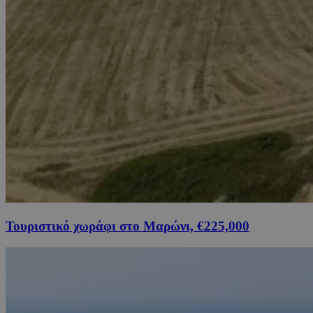
Τουριστικό χωράφι στο Μαρώνι, €225,000