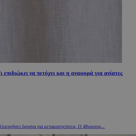
επιδιώκει να πετύχει και η αναφορά για ανίατες
λλιεργήσει όργανα για μεταμοσχεύσεις. Ο 48χρονος...