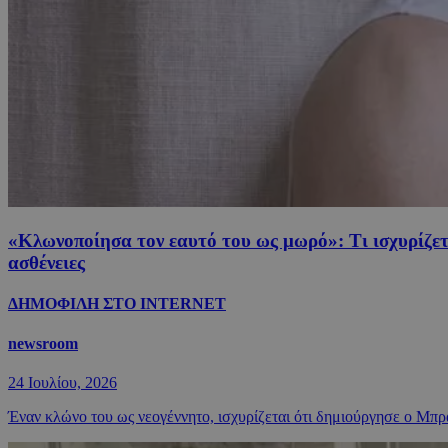
«Κλωνοποίησα τον εαυτό του ως μωρό»: Τι ισχυρίζετα
ασθένειες
ΔΗΜΟΦΙΛΗ ΣΤΟ INTERNET
newsroom
24 Ιουλίου, 2026
Έναν κλώνο του ως νεογέννητο, ισχυρίζεται ότι δημιούργησε ο Μπρά