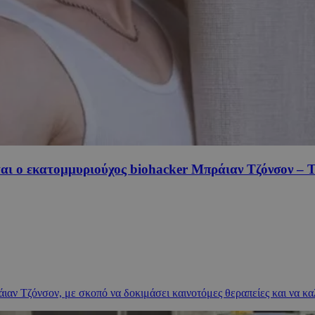
ι ο εκατομμυριούχος biohacker Μπράιαν Τζόνσον – Τι 
ιαν Τζόνσον, με σκοπό να δοκιμάσει καινοτόμες θεραπείες και να κα