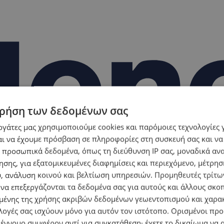
ρήση των δεδομένων σας
εργάτες μας χρησιμοποιούμε cookies και παρόμοιες τεχνολογίες 
ι να έχουμε πρόσβαση σε πληροφορίες στη συσκευή σας και να
 προσωπικά δεδομένα, όπως τη διεύθυνση IP σας, μοναδικά αν
σης, για εξατομικευμένες διαφημίσεις και περιεχόμενο, μέτρη
υ, ανάλυση κοινού και βελτίωση υπηρεσιών.
Προμηθευτές τρίτων
 να επεξεργάζονται τα δεδομένα σας για αυτούς και άλλους σκο
ένης της χρήσης ακριβών δεδομένων γεωεντοπισμού και χαρα
λογές σας ισχύουν μόνο για αυτόν τον ιστότοπο. Ορισμένοι πρ
 έννομο συμφέρον αντί για συγκατάθεση· έχετε το δικαίωμα να α