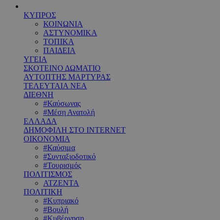
ΚΥΠΡΟΣ
ΚΟΙΝΩΝΙΑ
ΑΣΤΥΝΟΜΙΚΑ
ΤΟΠΙΚΑ
ΠΑΙΔΕΙΑ
ΥΓΕΙΑ
ΣΚΟΤΕΙΝΟ ΔΩΜΑΤΙΟ
ΑΥΤΟΠΤΗΣ ΜΑΡΤΥΡΑΣ
ΤΕΛΕΥΤΑΙΑ ΝΕΑ
ΔΙΕΘΝΗ
#Καύσωνας
#Μέση Ανατολή
ΕΛΛΑΔΑ
ΔΗΜΟΦΙΛΗ ΣΤΟ INTERNET
ΟΙΚΟΝΟΜΙΑ
#Καύσιμα
#Συνταξιοδοτικό
#Τουρισμός
ΠΟΛΙΤΙΣΜΟΣ
ΑΤΖΕΝΤΑ
ΠΟΛΙΤΙΚΗ
#Κυπριακό
#Βουλή
#Κυβέρνηση