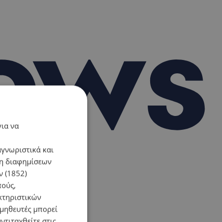
για να
αγνωριστικά και
ση διαφημίσεων
 (1852)
πούς,
κτηριστικών
ομηθευτές μπορεί
ντιταχθείτε στις