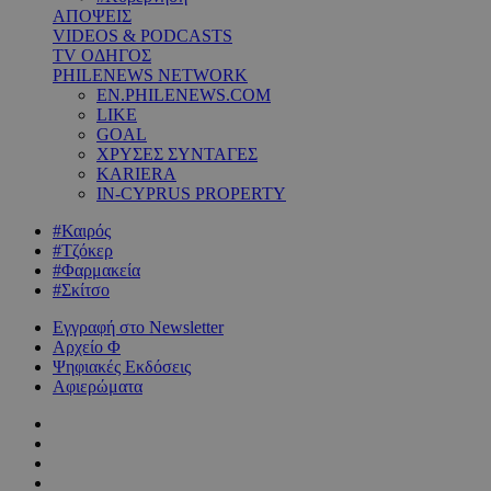
ΑΠΟΨΕΙΣ
VIDEOS & PODCASTS
TV ΟΔΗΓΟΣ
PHILENEWS NETWORK
EN.PHILENEWS.COM
LIKE
GOAL
ΧΡΥΣΕΣ ΣΥΝΤΑΓΕΣ
KARIERA
IN-CYPRUS PROPERTY
#Καιρός
#Τζόκερ
#Φαρμακεία
#Σκίτσο
Εγγραφή στο Newsletter
Αρχείο Φ
Ψηφιακές Εκδόσεις
Αφιερώματα