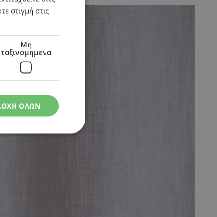
τε στιγμή στις
Μη
ταξινομημενα
ΔΟΧΗ ΟΛΩΝ