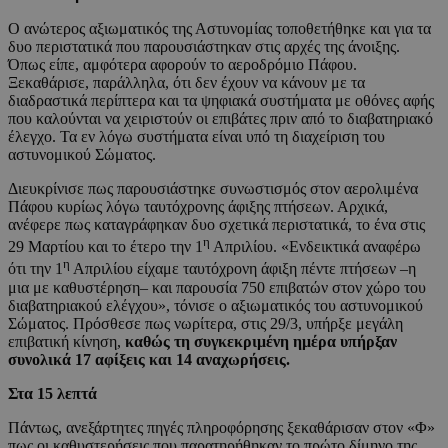
Ο ανώτερος αξιωματικός της Αστυνομίας τοποθετήθηκε και για τα
δυο περιστατικά που παρουσιάστηκαν στις αρχές της άνοιξης.
Όπως είπε, αμφότερα αφορούν το αεροδρόμιο Πάφου.
Ξεκαθάρισε, παράλληλα, ότι δεν έχουν να κάνουν με τα
διαδραστικά περίπτερα και τα ψηφιακά συστήματα με οθόνες αφής
που καλούνται να χειριστούν οι επιβάτες πριν από το διαβατηριακό
έλεγχο. Τα εν λόγω συστήματα είναι υπό τη διαχείριση του
αστυνομικού Σώματος.
Διευκρίνισε πως παρουσιάστηκε συνωστισμός στον αερολιμένα
Πάφου κυρίως λόγω ταυτόχρονης άφιξης πτήσεων. Αρχικά,
ανέφερε πως καταγράφηκαν δυο σχετικά περιστατικά, το ένα στις
η
29 Μαρτίου και το έτερο την 1
Απριλίου. «Ενδεικτικά αναφέρω
η
ότι την 1
Απριλίου είχαμε ταυτόχρονη άφιξη πέντε πτήσεων –η
μια με καθυστέρηση– και παρουσία 750 επιβατών στον χώρο του
διαβατηριακού ελέγχου», τόνισε ο αξιωματικός του αστυνομικού
Σώματος. Πρόσθεσε πως νωρίτερα, στις 29/3, υπήρξε μεγάλη
επιβατική κίνηση,
καθώς τη συγκεκριμένη ημέρα υπήρξαν
συνολικά 17 αφίξεις και 14 αναχωρήσεις.
Στα 15 λεπτά
Πάντως, ανεξάρτητες πηγές πληροφόρησης ξεκαθάρισαν στον «Φ»
πως οι καθυστερήσεις που παρατηρήθηκαν το πρώτο δίμηνο της