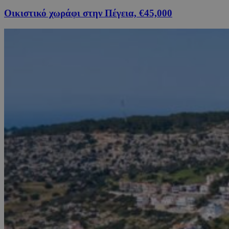
Οικιστικό χωράφι στην Πέγεια, €45,000