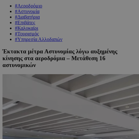
#Αεροδρόμιο
#Αστυνομία
#Διαβατήρια
#Επιβάτες
#Καλοκαίρι
#Τουρισμός
#Υπηρεσία Αλλοδαπών
Έκτακτα μέτρα Αστυνομίας λόγω αυξημένης
κίνησης στα αεροδρόμια – Μετάθεση 16
αστυνομικών