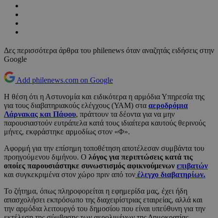
Δες περισσότερα άρθρα του philenews όταν αναζητάς ειδήσεις στην
Google
Add philenews.com on Google
Η θέση ότι η Αστυνομία και ειδικότερα η αρμόδια Υπηρεσία της
για τους διαβατηριακούς ελέγχους (ΥΑΜ) στα
αεροδρόμια
Λάρνακας και Πάφου
, πράττουν τα δέοντα για να μην
παρουσιαστούν ευτράπελα κατά τους ιδιαίτερα καυτούς θερινούς
μήνες, εκφράστηκε αρμοδίως στον «Φ».
Αφορμή για την επίσημη τοποθέτηση αποτέλεσαν συμβάντα του
προηγούμενου διμήνου. Ο
λόγος για περιπτώσεις κατά τις
οποίες παρουσιάστηκε συνωστισμός αφικνούμενων
επιβατών
και συγκεκριμένα στον χώρο πριν από τον
έλεγχο διαβατηρίων.
Το ζήτημα, όπως πληροφορείται η εφημερίδα μας, έχει ήδη
απασχολήσει εκπρόσωπο της διαχειρίστριας εταιρείας, αλλά και
την αρμόδια λειτουργό του δημοσίου που είναι υπεύθυνη για την
εκτέλεση της σύμβασης των αερολιμένων της Δημοκρατίας.