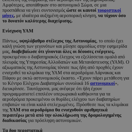
Αμφότερες, αποτάθηκαν στο αστυνομικό Σώμα, σε μια
προσπάθεια να γίνει συντονισμός
ώστε οι καυτοί
τουριστικοί
μήνες
,
με ιδιαίτερα αυξημένη αεροπορική κίνηση,
να τύχουν όσο
το δυνατόν καλύτερης διαχείρισης.
Ενίσχυση ΥΑΜ
Πάντως,
υψηλόβαθμο στέλεχος της Αστυνομίας
, το οποίο έχει
καλή γνώση των γεγονότων και μίλησε αρμοδίως στην εφημερίδα
μας,
διαβεβαίωσε ότι γίνονται όλες οι δέουσες ενέργειες,
προκειμένου ο διαβατηριακός έλεγχος να εξελίσσεται ομαλά από
πλευράς της Υπηρεσίας Αλλοδαπών και Μετανάστευσης (ΥΑΜ). Ο
αξιωματικός της Αστυνομίας τόνισε πως ήδη από προχθές έχουν
ενισχυθεί τα κλιμάκια της ΥΑΜ στα αεροδρόμια Λάρνακας και
Πάφου με οκτώ αστυνομικούς έκαστο. «Έχουν πάρει μετάθεση για
το Κέντρο Ελέγχου Διαβατηρίων συνολικά 16
αστυνομικοί
»,
διευκρίνισε. Ταυτόχρονα, μας ανέφερε ότι ήδη έχουν
προγραμματιστεί επιπλέον υπερωριακά καθήκοντα για τα
αεροδρόμια προκειμένου οι θυρίδες ελέγχου των διαβατηρίων
επιβατών να είναι καλά στελεχωμένες. Πρόσθεσε πως τα κλιμάκια
της
ΥΑΜ στα αεροδρόμια θα ενισχυθούν αριθμητικά
περαιτέρω μετά από την ολοκλήρωση της δρομολογημένης
διαδικασίας
για πρόσληψη αστυνομικών.
Τα δυο περιστατικά