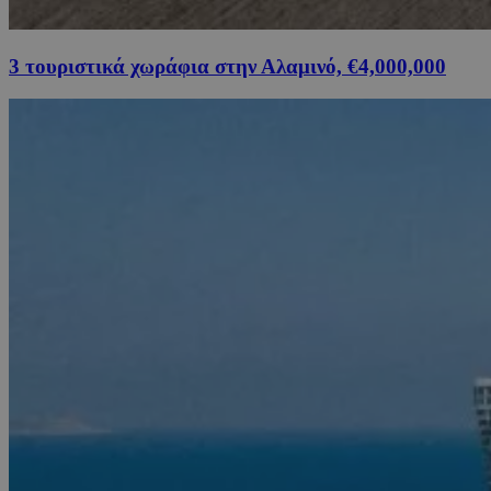
3 τουριστικά χωράφια στην Αλαμινό, €4,000,000