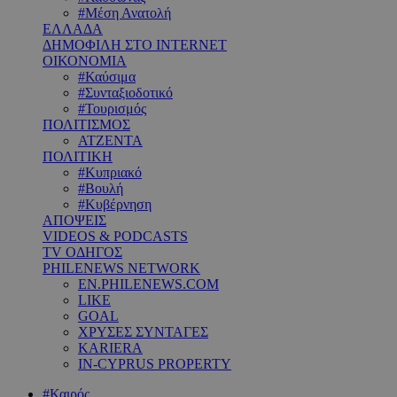
#Μέση Ανατολή
ΕΛΛΑΔΑ
ΔΗΜΟΦΙΛΗ ΣΤΟ INTERNET
ΟΙΚΟΝΟΜΙΑ
#Καύσιμα
#Συνταξιοδοτικό
#Τουρισμός
ΠΟΛΙΤΙΣΜΟΣ
ΑΤΖΕΝΤΑ
ΠΟΛΙΤΙΚΗ
#Κυπριακό
#Βουλή
#Κυβέρνηση
ΑΠΟΨΕΙΣ
VIDEOS & PODCASTS
TV ΟΔΗΓΟΣ
PHILENEWS NETWORK
EN.PHILENEWS.COM
LIKE
GOAL
ΧΡΥΣΕΣ ΣΥΝΤΑΓΕΣ
KARIERA
IN-CYPRUS PROPERTY
#Καιρός