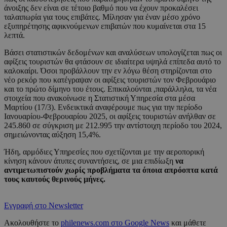
άνοιξης δεν είναι σε τέτοιο βαθμό που να έχουν προκαλέσει
ταλαιπωρία για τους επιβάτες. Μίλησαν για έναν μέσο χρόνο
εξυπηρέτησης αφικνούμενων επιβατών που κυμαίνεται στα 15
λεπτά.
Βάσει στατιστικών δεδομένων και αναλύσεων υπολογίζεται πως οι
αφίξεις τουριστών θα φτάσουν σε ιδιαίτερα υψηλά επίπεδα αυτό το
καλοκαίρι. Όσοι προβάλλουν την εν λόγω θέση στηρίζονται στο
νέο ρεκόρ που κατέγραψαν οι αφίξεις τουριστών τον Φεβρουάριο
και το πρώτο δίμηνο του έτους. Επικαλούνται ,παράλληλα, τα νέα
στοιχεία που ανακοίνωσε η Στατιστική Υπηρεσία στα μέσα
Μαρτίου (17/3). Ενδεικτικά αναφέρουμε πως για την περίοδο
Ιανουαρίου-Φεβρουαρίου 2025, οι αφίξεις τουριστών ανήλθαν σε
245.860 σε σύγκριση με 212.995 την αντίστοιχη περίοδο του 2024,
σημειώνοντας αύξηση 15,4%.
Ήδη, αρμόδιες Υπηρεσίες που σχετίζονται με την αεροπορική
κίνηση κάνουν άτυπες συναντήσεις, σε μια επιδίωξη
να
αντιμετωπιστούν χωρίς προβλήματα τα όποια απρόοπτα κατά
τους καυτούς θερινούς μήνες.
Εγγραφή στο Newsletter
Ακολουθήστε το
philenews.com στο Google News
και μάθετε