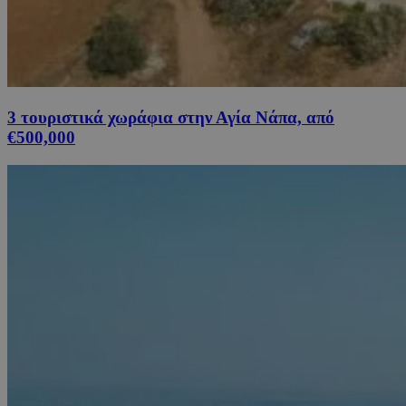
3 τουριστικά χωράφια στην Αγία Νάπα, από
€500,000