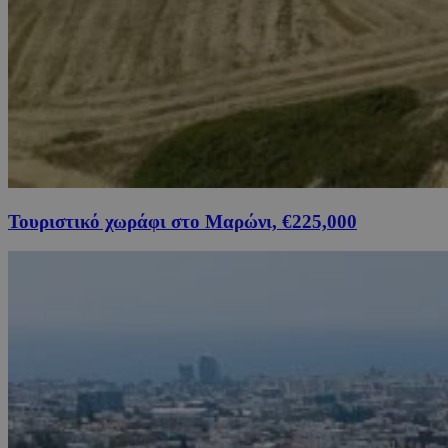
Τουριστικό χωράφι στο Μαρώνι, €225,000