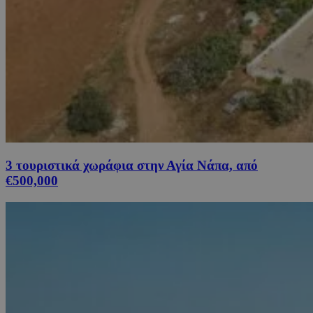
3 τουριστικά χωράφια στην Αγία Νάπα, από
€500,000