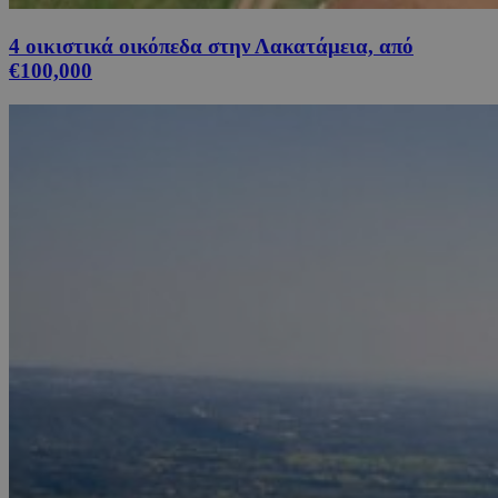
4 οικιστικά οικόπεδα στην Λακατάμεια, από
€100,000