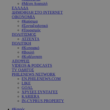
#Μέση Ανατολή
ΕΛΛΑΔΑ
ΔΗΜΟΦΙΛΗ ΣΤΟ INTERNET
ΟΙΚΟΝΟΜΙΑ
#Καύσιμα
#Συνταξιοδοτικό
#Τουρισμός
ΠΟΛΙΤΙΣΜΟΣ
ΑΤΖΕΝΤΑ
ΠΟΛΙΤΙΚΗ
#Κυπριακό
#Βουλή
#Κυβέρνηση
ΑΠΟΨΕΙΣ
VIDEOS & PODCASTS
TV ΟΔΗΓΟΣ
PHILENEWS NETWORK
EN.PHILENEWS.COM
LIKE
GOAL
ΧΡΥΣΕΣ ΣΥΝΤΑΓΕΣ
KARIERA
IN-CYPRUS PROPERTY
#Καιρός