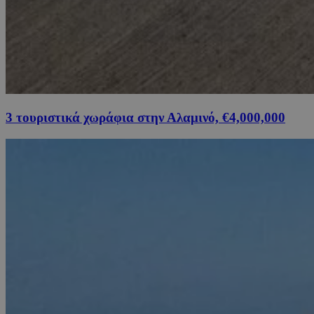
3 τουριστικά χωράφια στην Αλαμινό, €4,000,000