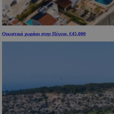
Οικιστικό χωράφι στην Πέγεια, €45,000