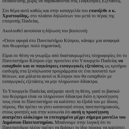
εκπαίδευσης χωρίς να παρακάθονται στις Παγκύπριες Εξετάσεις.
Στο θέμα αυτό καθώς και στην καταγγελία του
επανήλθε ο κ.
Χριστοφίδης,
στο πλαίσιο δηλώσεων του μετά το πέρας της
επιτροπής Παιδείας.
Ακολουθεί αυτούσια η δήλωση του βουλευτή:
«Όσον αφορά στο Πανεπιστήμιο Κύπρου, κάναμε μια αναφορά
που θεωρούμε πολύ σημαντική.
Είμαι σε θέση να γνωρίζω από διασταυρωμένες πληροφορίες ότι το
Πανεπιστήμιο Κύπρου είχε προτείνει στο Υπουργείο Παιδείας
να
εισαχθούν και οι παγκύπριες εισαγωγικές εξετάσεις
ως κριτήριο
εισδοχής στα ξενόγλωσσα προγράμματα σε ένα ποσοστό των
θέσεων, και μάλιστα αυτοί οι Κύπριοι που θα εισαχθούν με
εισαγωγικές εξετάσεις να μην πληρώνουν δίδακτρα.
Το Υπουργείο Παιδείας απέρριψε αυτή τη θέση, γιατί το βασικό
του θεώρημα είναι να πληρώνουν δίδακτρα διότι η προσέγγιση
τους είναι το Πανεπιστήμιο να καλύπτει τα έξοδά του με ίδιους
πόρους. Θα πρέπει να γίνει κατανοητό στους πανεπιστημιακούς,
στους φοιτητές και στην κοινωνία ότι
αυτή η προσέγγιση
ανατρέπει ολόκληρο το επιτυχημένο μέχρι σήμερα μοντέλο του
Δημόσιου Πανεπιστημίου.
Μπαίνουμε στην λογική ότι το
Πανεπιστήμιο πλέον πρέπει να βρίσκει το ίδιο πόρους να καλύπτει