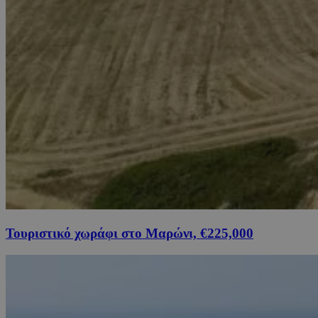
Τουριστικό χωράφι στο Μαρώνι, €225,000