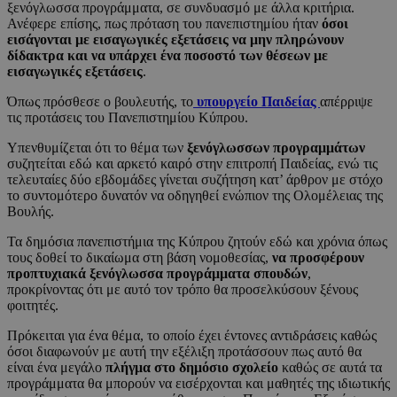
ξενόγλωσσα προγράμματα, σε συνδυασμό με άλλα κριτήρια.
Ανέφερε επίσης, πως πρόταση του πανεπιστημίου ήταν
όσοι
εισάγονται με εισαγωγικές εξετάσεις να μην πληρώνουν
δίδακτρα και να υπάρχει ένα ποσοστό των θέσεων με
εισαγωγικές εξετάσεις
.
Όπως πρόσθεσε ο βουλευτής, το
υπουργείο Παιδείας
απέρριψε
τις προτάσεις του Πανεπιστημίου Κύπρου.
Υπενθυμίζεται ότι το θέμα των
ξενόγλωσσων προγραμμάτων
συζητείται εδώ και αρκετό καιρό στην επιτροπή Παιδείας, ενώ τις
τελευταίες δύο εβδομάδες γίνεται συζήτηση κατ’ άρθρον με στόχο
το συντομότερο δυνατόν να οδηγηθεί ενώπιον της Ολομέλειας της
Βουλής.
Τα δημόσια πανεπιστήμια της Κύπρου ζητούν εδώ και χρόνια όπως
τους δοθεί το δικαίωμα στη βάση νομοθεσίας,
να προσφέρουν
προπτυχιακά ξενόγλωσσα προγράμματα σπουδών
,
προκρίνοντας ότι με αυτό τον τρόπο θα προσελκύσουν ξένους
φοιτητές.
Πρόκειται για ένα θέμα, το οποίο έχει έντονες αντιδράσεις καθώς
όσοι διαφωνούν με αυτή την εξέλιξη προτάσσουν πως αυτό θα
είναι ένα μεγάλο
πλήγμα στο δημόσιο σχολείο
καθώς σε αυτά τα
προγράμματα θα μπορούν να εισέρχονται και μαθητές της ιδιωτικής