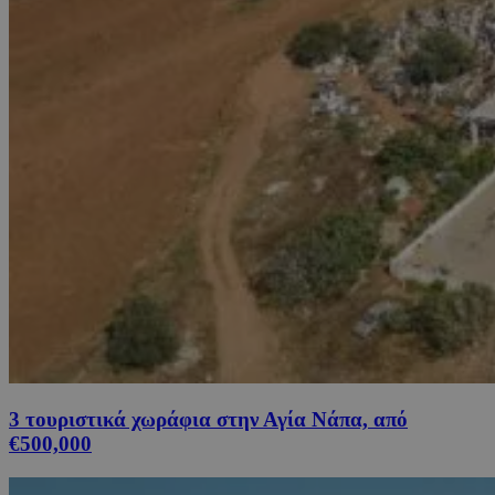
3 τουριστικά χωράφια στην Αγία Νάπα, από
€500,000