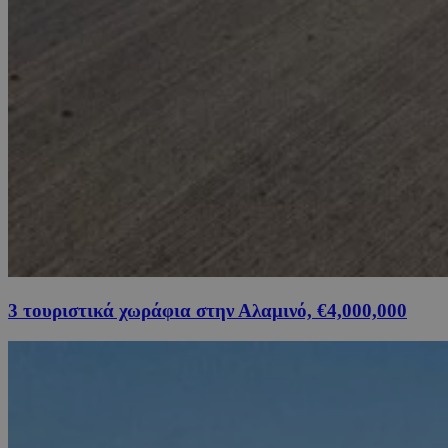
3 τουριστικά χωράφια στην Αλαμινό, €4,000,000