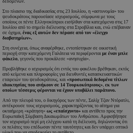
δεδομένων.
Στο πλαισιο της διαδικασίας στις 23 Ιουλίου, η «αστυνομία» του
ψευδοκράτους παρουσίασε ισχυρισμούς, σύμφωνα με τους
οποίους οι πέντε Ελληνοκύπριοι εισήλθαν στα κατεχόμενα στις 17
Ιουλίου από το σημείο διέλευσης στα Στροβίλια και, ενώ επέβαιναν
σε όχημα,
ένας εξ αυτών δεν πέρασε από τον «έλεγχο
διαβατηρίων».
Στη συνέχεια, όπως αναφέρθηκε, εντοπίστηκαν σε οικιστική
περιοχή στην κατεχόμενη Γαλάτεια να περιφέρονται
με έναν μπλε
φάκελο
, γεγονός που προκάλεσε «ανησυχία».
Προβλήθηκε ο ισχυρισμός ότι εντός του φακέλου βρέθηκαν, εκτός
από κείμενα και πληροφορίες για διευθυντές κατασκευαστικών
εταιρειών του ψευδοκράτους, και
«προσωπικά δεδομένα τίτλων
ιδιοκτησίας που ανήκουν σε 14 Τουρκοκύπριους»
,
εκ των
οποίων τέσσερις φέρονται να έχουν υποβάλει παράπονο.
Από την πλευρά του, ο δικηγόρος των πέντε, Σαλίχ Τζαν Ντόρατλι,
αντέκρουσε τους ισχυρισμούς, χαρακτηρίζοντας το αίτημα για
οκταήμερη «κράτηση»
ως «επαίσχυντο»
και αντίθετο προς την
Ευρωπαϊκή Σύμβαση Δικαιωμάτων του Ανθρώπου. Αμφισβήτησε
τον ισχυρισμό περί μη ελέγχου κατά τη διέλευση, δηλώνοντας ότι
οι πελάτες του επέδωσαν πέντε ταυτότητες και δεν υπάρχει οπτικό
υλικό που να αποδεικνύει το αντίθετο.