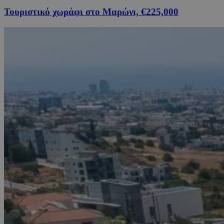
Τουριστικό χωράφι στο Μαρώνι, €225,000