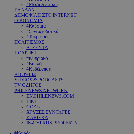
#Μέση Ανατολή
ΕΛΛΑΔΑ
ΔΗΜΟΦΙΛΗ ΣΤΟ INTERNET
ΟΙΚΟΝΟΜΙΑ
#Καύσιμα
#Συνταξιοδοτικό
#Τουρισμός
ΠΟΛΙΤΙΣΜΟΣ
ΑΤΖΕΝΤΑ
ΠΟΛΙΤΙΚΗ
#Κυπριακό
#Βουλή
#Κυβέρνηση
ΑΠΟΨΕΙΣ
VIDEOS & PODCASTS
TV ΟΔΗΓΟΣ
PHILENEWS NETWORK
EN.PHILENEWS.COM
LIKE
GOAL
ΧΡΥΣΕΣ ΣΥΝΤΑΓΕΣ
KARIERA
IN-CYPRUS PROPERTY
#Καιρός