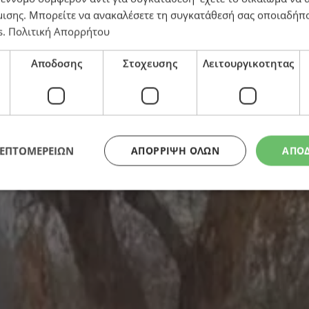
μισης
. Μπορείτε να ανακαλέσετε τη συγκατάθεσή σας οποιαδήπο
s
.
Πολιτική Απορρήτου
Αποδοσης
Στοχευσης
Λειτουργικοτητας
νερα δρόμοι στην Αμμόχωστο (εικόνες & βίντεο)
ΛΕΠΤΟΜΕΡΕΙΩΝ
ΑΠΌΡΡΙΨΗ ΌΛΩΝ
ΑΠΟ