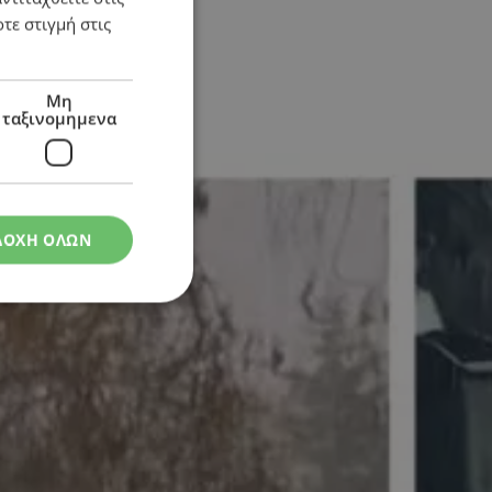
τε στιγμή στις
Μη
ταξινομημενα
ΔΟΧΗ ΟΛΩΝ