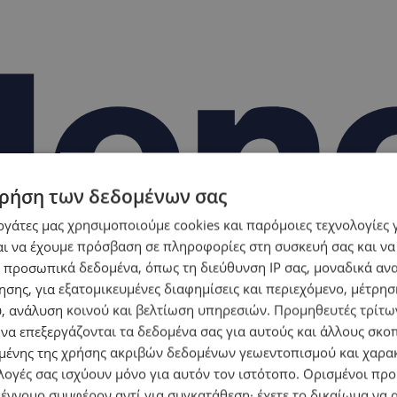
ρήση των δεδομένων σας
εργάτες μας χρησιμοποιούμε cookies και παρόμοιες τεχνολογίες 
ι να έχουμε πρόσβαση σε πληροφορίες στη συσκευή σας και να
 προσωπικά δεδομένα, όπως τη διεύθυνση IP σας, μοναδικά αν
σης, για εξατομικευμένες διαφημίσεις και περιεχόμενο, μέτρη
υ, ανάλυση κοινού και βελτίωση υπηρεσιών.
Προμηθευτές τρίτων
 να επεξεργάζονται τα δεδομένα σας για αυτούς και άλλους σκο
ένης της χρήσης ακριβών δεδομένων γεωεντοπισμού και χαρα
λογές σας ισχύουν μόνο για αυτόν τον ιστότοπο. Ορισμένοι πρ
 έννομο συμφέρον αντί για συγκατάθεση· έχετε το δικαίωμα να α