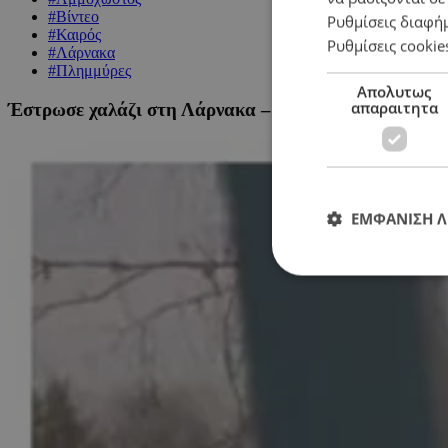
#Βίντεο
Ρυθμίσεις διαφή
#Καιρός
Ρυθμίσεις cookie
#Λάρνακα
#Πλημμύρες
Απολυτως
απαραιτητα
Έστρωσε χαλάζι στη Λάρνακα – Βούλιαξαν στα λασπό
ΕΜΦΑΝΙΣΗ 