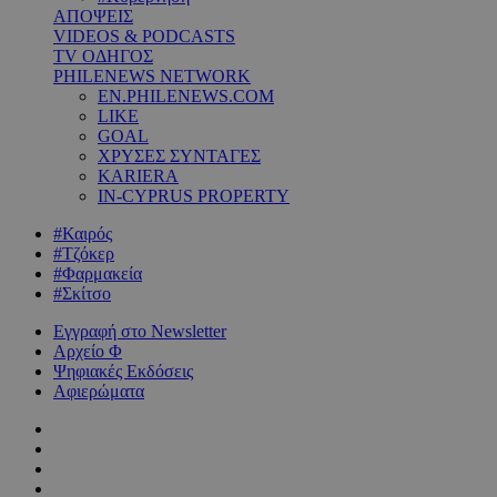
ΑΠΟΨΕΙΣ
VIDEOS & PODCASTS
TV ΟΔΗΓΟΣ
PHILENEWS NETWORK
EN.PHILENEWS.COM
LIKE
GOAL
ΧΡΥΣΕΣ ΣΥΝΤΑΓΕΣ
KARIERA
IN-CYPRUS PROPERTY
#Καιρός
#Τζόκερ
#Φαρμακεία
#Σκίτσο
Εγγραφή στο Newsletter
Αρχείο Φ
Ψηφιακές Εκδόσεις
Αφιερώματα