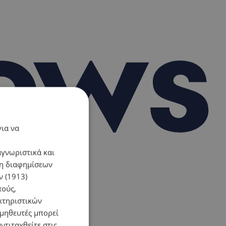
για να
αγνωριστικά και
ση διαφημίσεων
 (1913)
πούς,
κτηριστικών
ομηθευτές μπορεί
ντιταχθείτε στις