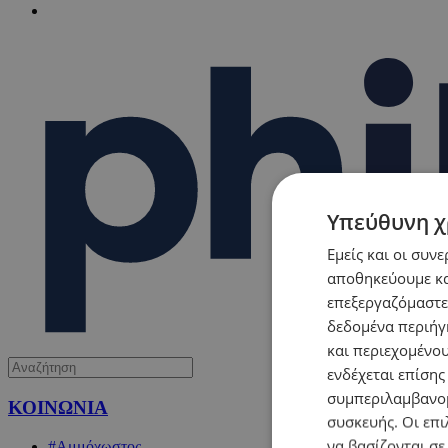
Υπεύθυνη χ
Εμείς και οι συν
αποθηκεύουμε κα
επεξεργαζόμαστε
δεδομένα περιήγη
και περιεχομένο
ενδέχεται επίσης
συμπεριλαμβανομ
ΚΟΙΝΩΝΙΑ
συσκευής. Οι επι
να βασίζονται σε
#Αμμόχωστος