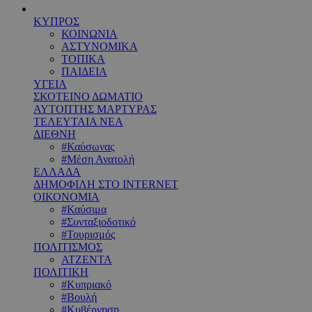
ΚΥΠΡΟΣ
ΚΟΙΝΩΝΙΑ
ΑΣΤΥΝΟΜΙΚΑ
ΤΟΠΙΚΑ
ΠΑΙΔΕΙΑ
ΥΓΕΙΑ
ΣΚΟΤΕΙΝΟ ΔΩΜΑΤΙΟ
ΑΥΤΟΠΤΗΣ ΜΑΡΤΥΡΑΣ
ΤΕΛΕΥΤΑΙΑ ΝΕΑ
ΔΙΕΘΝΗ
#Καύσωνας
#Μέση Ανατολή
ΕΛΛΑΔΑ
ΔΗΜΟΦΙΛΗ ΣΤΟ INTERNET
ΟΙΚΟΝΟΜΙΑ
#Καύσιμα
#Συνταξιοδοτικό
#Τουρισμός
ΠΟΛΙΤΙΣΜΟΣ
ΑΤΖΕΝΤΑ
ΠΟΛΙΤΙΚΗ
#Κυπριακό
#Βουλή
#Κυβέρνηση