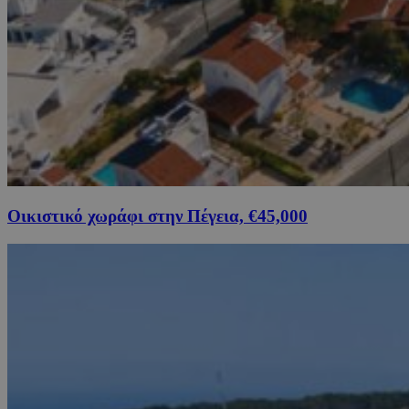
Οικιστικό χωράφι στην Πέγεια, €45,000