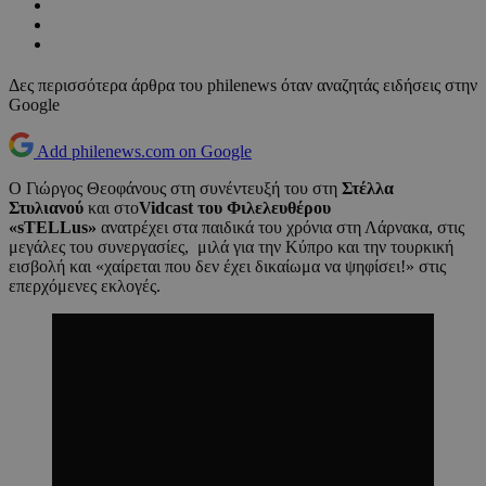
Δες περισσότερα άρθρα του philenews όταν αναζητάς ειδήσεις στην
Google
Add philenews.com on Google
Ο Γιώργος Θεοφάνους στη συνέντευξή του στη
Στέλλα
Στυλιανού
και στο
Vidcast του Φιλελευθέρου
«sTELLus»
ανατρέχει στα παιδικά του χρόνια στη Λάρνακα, στις
μεγάλες του συνεργασίες, μιλά για την Κύπρο και την τουρκική
εισβολή και «χαίρεται που δεν έχει δικαίωμα να ψηφίσει!» στις
επερχόμενες εκλογές.