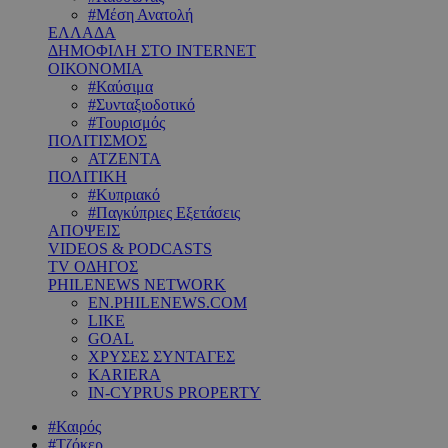
#Μέση Ανατολή
ΕΛΛΑΔΑ
ΔΗΜΟΦΙΛΗ ΣΤΟ INTERNET
ΟΙΚΟΝΟΜΙΑ
#Καύσιμα
#Συνταξιοδοτικό
#Τουρισμός
ΠΟΛΙΤΙΣΜΟΣ
ΑΤΖΕΝΤΑ
ΠΟΛΙΤΙΚΗ
#Κυπριακό
#Παγκύπριες Εξετάσεις
ΑΠΟΨΕΙΣ
VIDEOS & PODCASTS
TV ΟΔΗΓΟΣ
PHILENEWS NETWORK
EN.PHILENEWS.COM
LIKE
GOAL
ΧΡΥΣΕΣ ΣΥΝΤΑΓΕΣ
KARIERA
IN-CYPRUS PROPERTY
#Καιρός
#Τζόκερ