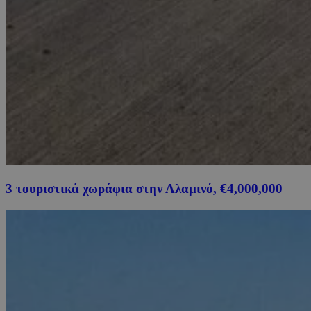
3 τουριστικά χωράφια στην Αλαμινό, €4,000,000