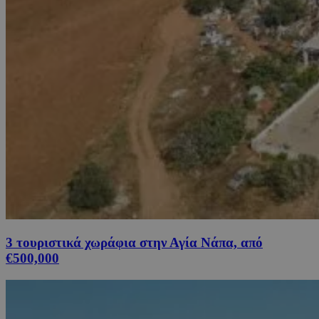
3 τουριστικά χωράφια στην Αγία Νάπα, από
€500,000