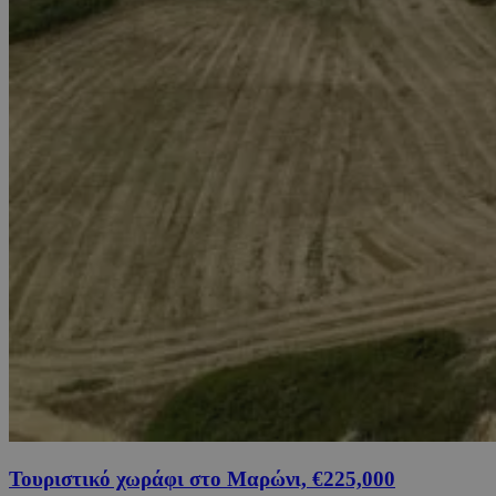
Τουριστικό χωράφι στο Μαρώνι, €225,000