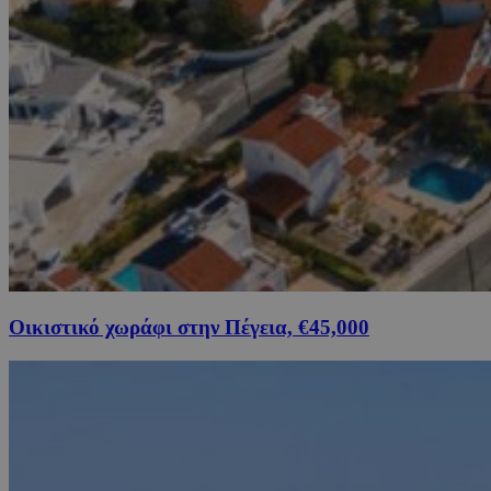
Οικιστικό χωράφι στην Πέγεια, €45,000