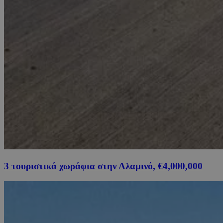
3 τουριστικά χωράφια στην Αλαμινό, €4,000,000