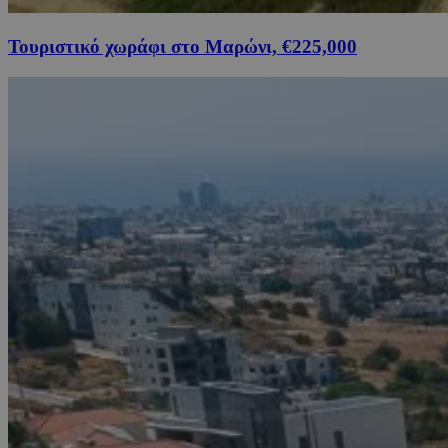
Τουριστικό χωράφι στο Μαρώνι, €225,000