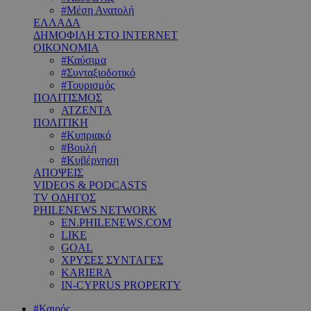
#Μέση Ανατολή
ΕΛΛΑΔΑ
ΔΗΜΟΦΙΛΗ ΣΤΟ INTERNET
ΟΙΚΟΝΟΜΙΑ
#Καύσιμα
#Συνταξιοδοτικό
#Τουρισμός
ΠΟΛΙΤΙΣΜΟΣ
ΑΤΖΕΝΤΑ
ΠΟΛΙΤΙΚΗ
#Κυπριακό
#Βουλή
#Κυβέρνηση
ΑΠΟΨΕΙΣ
VIDEOS & PODCASTS
TV ΟΔΗΓΟΣ
PHILENEWS NETWORK
EN.PHILENEWS.COM
LIKE
GOAL
ΧΡΥΣΕΣ ΣΥΝΤΑΓΕΣ
KARIERA
IN-CYPRUS PROPERTY
#Καιρός