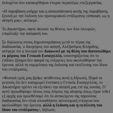
δεδομένα που κατασχέθηκαν έτυχαν περαιτέρω επεξεργασίας.
«Η παραβίαση υπήρχε και η αποκατάσταση αυτής της παραβίασης
ξεκινά με την έκδοση του προνομιακού εντάλματος certiorari, ως η
αίτησή μας», ανέφερε.
Το Δικαστήριο, αφού άκουσε τις θέσεις των δύο πλευρών,
επιφύλαξε την απόφασή του.
Σε δηλώσεις στους δημοσιογράφους μετά το πέρας της
διαδικασίας, ο δικηγόρος του αιτητή, Αλέξανδρος Κληρίδης,
ανέφερε ότι η πλευρά του
διαφωνεί με τη θέση που διατυπώθηκε
εκ μέρους του Γενικού Εισαγγελέα,
υποστηρίζοντας ότι το
επίδικο ζήτημα δεν αφορά τις ενέργειες που ακολούθησαν την
έρευνα, αλλά τη νομιμότητα της έκδοσης και εκτέλεσης του ίδιου
του εντάλματος.
«Φυσικά εμάς μας βρήκε αντίθετους αυτή η δήλωση. Παρά το
γεγονός ότι δεν καταχωρεί ένσταση ο Γενικός Εισαγγελέας, το
Δικαστήριο πρέπει να εξετάσει την αίτησή μας επί της ουσίας. Γι’
αυτό προωθήσαμε όλους τους λόγους της αίτησης όπως είχαν τεθεί
εξ αρχής και προσθέσαμε ότι το αντικείμενο της παρούσας
διαδικασίας δεν είναι οποιαδήποτε αστυνομική ενέργεια που
ακολούθησε την έρευνα,
αλλά η έκδοση και η εκτέλεση του
ίδιου του εντάλματος
», δήλωσε.