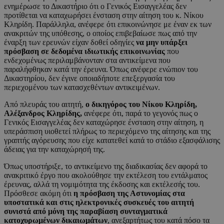
ενημέρωσε το Δικαστήριο ότι ο Γενικός Εισαγγελέας δεν
προτίθεται να καταχωρήσει ένσταση στην αίτηση του κ. Νίκου
Κληρίδη. Παράλληλα, ανέφερε ότι επικοινώνησε με έναν εκ των
ανακριτών της υπόθεσης, ο οποίος επιβεβαίωσε πως από την
έναρξη των ερευνών είχαν δοθεί οδηγίες
να μην υπάρξει
πρόσβαση σε δεδομένα ιδιωτικής επικοινωνίας
που
ενδεχομένως περιλαμβάνονταν στα αντικείμενα που
παραλήφθηκαν κατά την έρευνα. Όπως ανέφερε ενώπιον του
Δικαστηρίου, δεν έγινε οποιαδήποτε επεξεργασία του
περιεχομένου των κατασχεθέντων αντικειμένων.
Από πλευράς του αιτητή,
ο δικηγόρος του Νίκου Κληρίδη,
Αλέξανδρος Κληρίδης,
ανέφερε ότι, παρά το γεγονός πως ο
Γενικός Εισαγγελέας δεν καταχώρησε ένσταση στην αίτηση, η
υπεράσπιση υιοθετεί πλήρως το περιεχόμενο της αίτησης και της
γραπτής αγόρευσης που είχε κατατεθεί κατά το στάδιο εξασφάλισης
άδειας για την καταχώρησή της.
Όπως υποστήριξε, το αντικείμενο της διαδικασίας δεν αφορά το
ανακριτικό έργο που ακολούθησε την εκτέλεση του εντάλματος
έρευνας, αλλά τη νομιμότητα της έκδοσης και εκτέλεσής του.
Πρόσθεσε ακόμη ότι
η πρόσβαση της Αστυνομίας στα
υποστατικά και στις ηλεκτρονικές συσκευές του αιτητή
συνιστά από μόνη της παραβίαση συνταγματικά
κατοχυρωμένων δικαιωμάτων
, ανεξαρτήτως του κατά πόσο τα