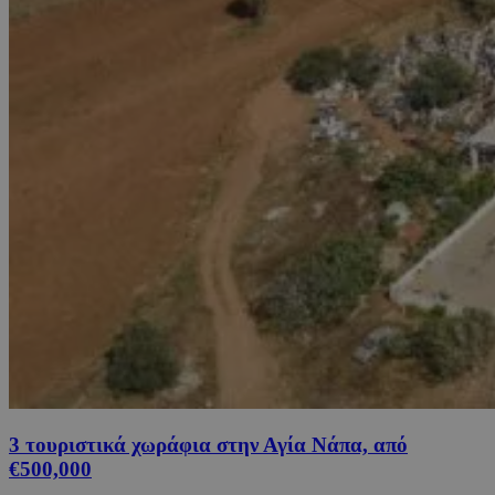
3 τουριστικά χωράφια στην Αγία Νάπα, από
€500,000