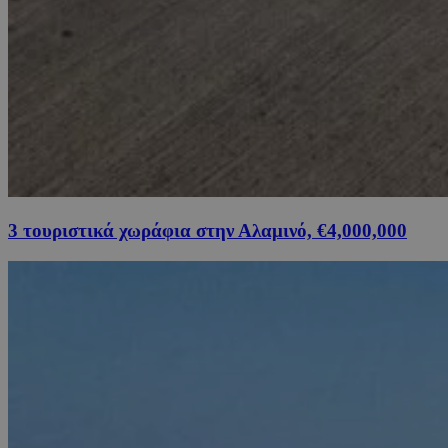
3 τουριστικά χωράφια στην Αλαμινό, €4,000,000