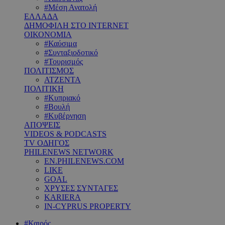
#Μέση Ανατολή
ΕΛΛΑΔΑ
ΔΗΜΟΦΙΛΗ ΣΤΟ INTERNET
ΟΙΚΟΝΟΜΙΑ
#Καύσιμα
#Συνταξιοδοτικό
#Τουρισμός
ΠΟΛΙΤΙΣΜΟΣ
ΑΤΖΕΝΤΑ
ΠΟΛΙΤΙΚΗ
#Κυπριακό
#Βουλή
#Κυβέρνηση
ΑΠΟΨΕΙΣ
VIDEOS & PODCASTS
TV ΟΔΗΓΟΣ
PHILENEWS NETWORK
EN.PHILENEWS.COM
LIKE
GOAL
ΧΡΥΣΕΣ ΣΥΝΤΑΓΕΣ
KARIERA
IN-CYPRUS PROPERTY
#Καιρός