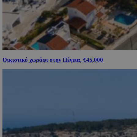
Οικιστικό χωράφι στην Πέγεια, €45,000