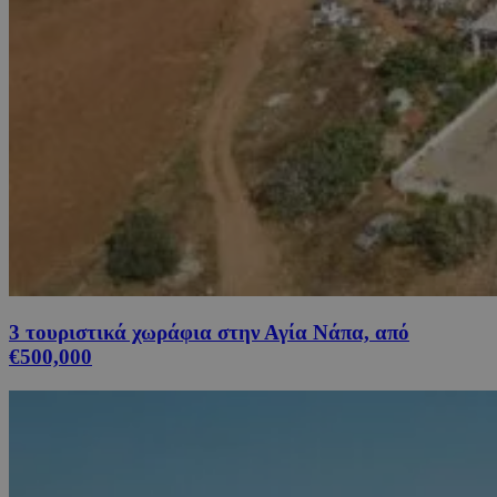
3 τουριστικά χωράφια στην Αγία Νάπα, από
€500,000