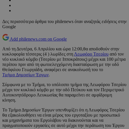
Δες περισσότερα άρθρα του philenews όταν αναζητάς ειδήσεις στην
Google
Add philenews.com on Google
Από τη Δευτέρα, 6 Απριλίου και ώρα 12:00,θα αποδοθούν στην
κυκλοφορία τέσσερις (4 ) λωρίδες στη
Λεωφόρο Τσερίου
από τον
νέο κυκλικό κόμβο (Τσερίου με Ιπποκράτους) μέχρι και 100 μέτρα
περίπου πριν από τη φωτοελεγχόμενη διασταύρωση με την οδό
Θεόφιλου Γεωργιάδη, αναφέρει σε ανακοίνωσή του το
Τμήμα Δημοσίων Έργων
.
Σύμφωνα με το Τμήμα, το υπόλοιπο τμήμα της Λεωφόρου Τσερίου
μέχρι τον κυκλικό κόμβο με την οδό Πεύκου και τον Περιμετρικό
Αυτοκινητόδρομο Λευκωσίας θα παραμείνει σε αμφίδρομη
κίνηση.
Το Τμήμα Δημοσίων Έργων υπενθυμίζει ότι η Λεωφόρος Τσερίου
θα εξακολουθήσει να είναι μέρος του εργοταξίου με προσωπικό
και μηχανήματα του Εργολάβου να διακινούνται και να
πραγματοποιούν εργασίες σε αυτό μέχρι την περάτωση του Έργου