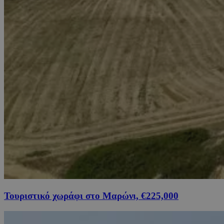
Τουριστικό χωράφι στο Μαρώνι, €225,000