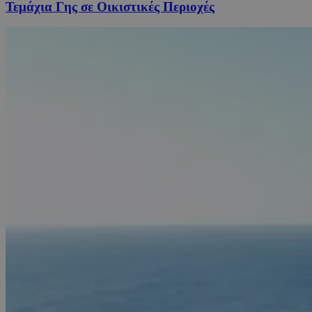
Τεμάχια Γης σε Οικιστικές Περιοχές