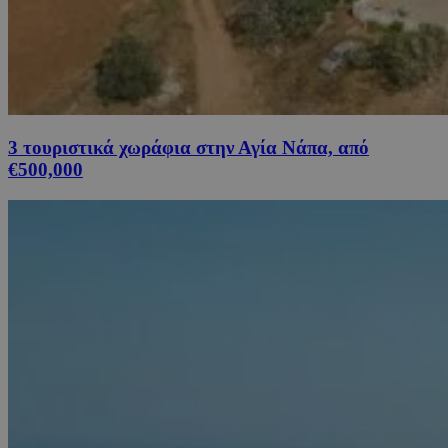
3 τουριστικά χωράφια στην Αγία Νάπα, από
€500,000