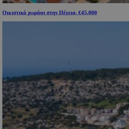
Οικιστικό χωράφι στην Πέγεια, €45,000