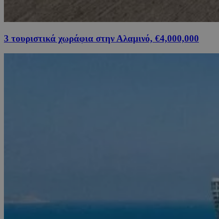
3 τουριστικά χωράφια στην Αλαμινό, €4,000,000