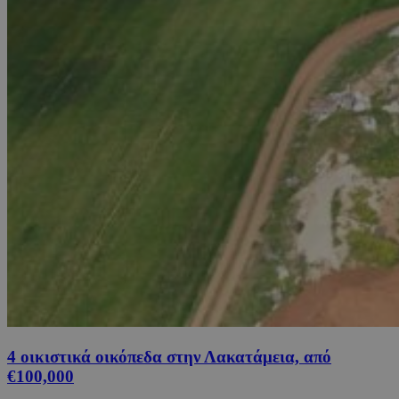
4 οικιστικά οικόπεδα στην Λακατάμεια, από
€100,000