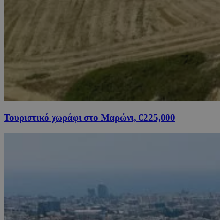
Τουριστικό χωράφι στο Μαρώνι, €225,000