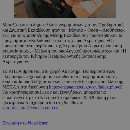
Μεταξύ των πιο δημοφιλών προγραμμάτων για την Προδημοτική
και Δημοτική Εκπαίδευση ήταν το «Μαγεία – Φύση – Αισθήσεις»,
ενώ για τους μαθητές της Μέσης Εκπαίδευσης προσφέρθηκαν τα
προγράμματα «Καλαθοπλεκτική στο χωριό Ακρωτήρι», «Οι
προστατευόμενοι υγρότοποι της Χερσονήσου Ακρωτηρίου και η
σημασία τους», «Μείωση του οικολογικού αποτυπώματος» και «Η
λειτουργία του Κέντρου Περιβαλλοντικής Εκπαίδευσης
Ακρωτηρίου».
Το ΚΠΕΑ βρίσκεται στο χωριό Ακρωτήρι. Για περισσότερες
πληροφορίες σχετικά με τα εκπαιδευτικά προγράμματα και τη
διαδικασία υποβολής αιτήσεων, επισκεφθείτε την ιστοσελίδα της
ΜΕΠΑΑ στη διεύθυνση
https://mepaa.moec.gov.cy/index.php/el/
.
Για κρατήσεις επισκέψεων και ξεναγήσεων μπορείτε να
επικοινωνείτε με το Κέντρο στο τηλέφωνο 25 826562 ή μέσω
ηλεκτρονικού ταχυδρομείου στη διεύθυνση
akrotiricentre@cytanet.com.cy
.
Εγγραφή στο Newsletter