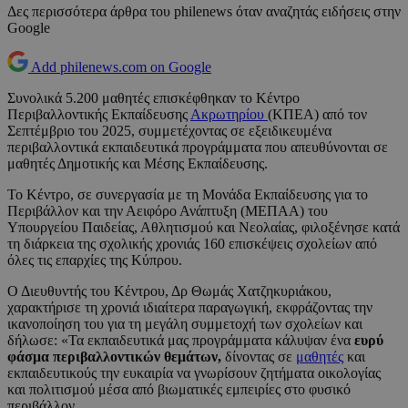
Δες περισσότερα άρθρα του philenews όταν αναζητάς ειδήσεις στην
Google
Add philenews.com on Google
Συνολικά 5.200 μαθητές επισκέφθηκαν το Κέντρο
Περιβαλλοντικής Εκπαίδευσης
Ακρωτηρίου
(ΚΠΕΑ) από τον
Σεπτέμβριο του 2025, συμμετέχοντας σε εξειδικευμένα
περιβαλλοντικά εκπαιδευτικά προγράμματα που απευθύνονται σε
μαθητές Δημοτικής και Μέσης Εκπαίδευσης.
Το Κέντρο, σε συνεργασία με τη Μονάδα Εκπαίδευσης για το
Περιβάλλον και την Αειφόρο Ανάπτυξη (ΜΕΠΑΑ) του
Υπουργείου Παιδείας, Αθλητισμού και Νεολαίας, φιλοξένησε κατά
τη διάρκεια της σχολικής χρονιάς 160 επισκέψεις σχολείων από
όλες τις επαρχίες της Κύπρου.
Ο Διευθυντής του Κέντρου, Δρ Θωμάς Χατζηκυριάκου,
χαρακτήρισε τη χρονιά ιδιαίτερα παραγωγική, εκφράζοντας την
ικανοποίηση του για τη μεγάλη συμμετοχή των σχολείων και
δήλωσε: «Τα εκπαιδευτικά μας προγράμματα κάλυψαν ένα
ευρύ
φάσμα περιβαλλοντικών θεμάτων,
δίνοντας σε
μαθητές
και
εκπαιδευτικούς την ευκαιρία να γνωρίσουν ζητήματα οικολογίας
και πολιτισμού μέσα από βιωματικές εμπειρίες στο φυσικό
περιβάλλον.