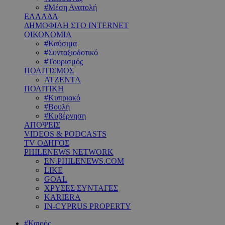
#Μέση Ανατολή
ΕΛΛΑΔΑ
ΔΗΜΟΦΙΛΗ ΣΤΟ INTERNET
ΟΙΚΟΝΟΜΙΑ
#Καύσιμα
#Συνταξιοδοτικό
#Τουρισμός
ΠΟΛΙΤΙΣΜΟΣ
ΑΤΖΕΝΤΑ
ΠΟΛΙΤΙΚΗ
#Κυπριακό
#Βουλή
#Κυβέρνηση
ΑΠΟΨΕΙΣ
VIDEOS & PODCASTS
TV ΟΔΗΓΟΣ
PHILENEWS NETWORK
EN.PHILENEWS.COM
LIKE
GOAL
ΧΡΥΣΕΣ ΣΥΝΤΑΓΕΣ
KARIERA
IN-CYPRUS PROPERTY
#Καιρός